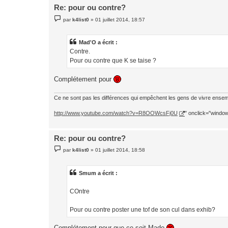
Re: pour ou contre?
M
par
k4list0
»
01 juillet 2014, 18:57
e
s
s
a
Mad'O a écrit :
g
Contre.
e
Pour ou contre que K se taise ?
Complétement pour
Ce ne sont pas les différences qui empêchent les gens de vivre ensemb
http://www.youtube.com/watch?v=R8OOWcsFj0U
" onclick="window.
Re: pour ou contre?
M
par
k4list0
»
01 juillet 2014, 18:58
e
s
s
a
Smum a écrit :
g
e
COntre
Pour ou contre poster une tof de son cul dans exhib?
Complétement pour que ce soit Mado