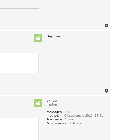
H
a
u
Supprimé
t
H
a
u
k4list0
t
Emérite
Messages :
2118
Inscription :
04 septembre 2013, 14:41
A remercié :
1 time
A été remercié :
2 times