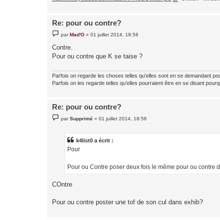
Re: pour ou contre?
M
par
Mad'O
»
01 juillet 2014, 18:56
e
s
Contre.
s
Pour ou contre que K se taise ?
a
g
e
Parfois on regarde les choses telles qu'elles sont en se demandant po
Parfois on les regarde telles qu'elles pourraient être en se disant pourq
Re: pour ou contre?
M
par
Supprimé
»
01 juillet 2014, 18:56
e
s
s
a
k4list0 a écrit :
g
Pour
e
Pour ou Contre poser deux fois le même pour ou contre d
COntre
Pour ou contre poster une tof de son cul dans exhib?