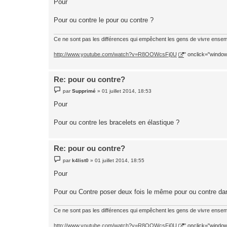
Pour
s
a
g
Pour ou contre le pour ou contre ?
e
Ce ne sont pas les différences qui empêchent les gens de vivre ensemb
http://www.youtube.com/watch?v=R8OOWcsFj0U
" onclick="window.
Re: pour ou contre?
M
par
Supprimé
»
01 juillet 2014, 18:53
e
s
Pour
s
a
g
Pour ou contre les bracelets en élastique ?
e
Re: pour ou contre?
M
par
k4list0
»
01 juillet 2014, 18:55
e
s
Pour
s
a
g
Pour ou Contre poser deux fois le même pour ou contre dan
e
Ce ne sont pas les différences qui empêchent les gens de vivre ensemb
http://www.youtube.com/watch?v=R8OOWcsFj0U
" onclick="window.