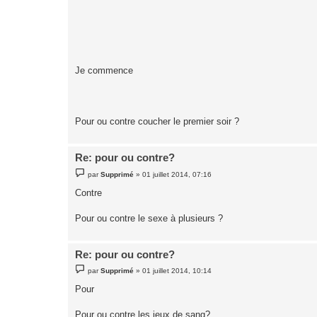
Je commence
Pour ou contre coucher le premier soir ?
Re: pour ou contre?
M
par
Supprimé
»
01 juillet 2014, 07:16
e
s
Contre
s
a
g
Pour ou contre le sexe à plusieurs ?
e
Re: pour ou contre?
M
par
Supprimé
»
01 juillet 2014, 10:14
e
s
Pour
s
a
g
Pour ou contre les jeux de sang?