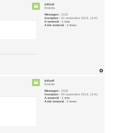
u
k4list0
t
Emérite
Messages :
2118
Inscription :
04 septembre 2013, 14:41
A remercié :
1 time
A été remercié :
2 times
H
a
u
k4list0
t
Emérite
Messages :
2118
Inscription :
04 septembre 2013, 14:41
A remercié :
1 time
A été remercié :
2 times