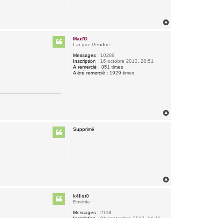
H
a
u
Mad'O
t
Langue Pendue
Messages :
10288
Inscription :
16 octobre 2013, 20:51
A remercié :
851 times
A été remercié :
1929 times
H
a
u
Supprimé
t
H
a
u
k4list0
t
Emérite
Messages :
2118