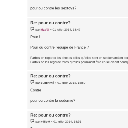
a
g
pour ou contre les sextoys?
e
Re: pour ou contre?
M
par
Mad'O
»
01 juillet 2014, 18:47
e
s
Pour !
s
a
g
Pour ou contre l'équipe de France ?
e
Parfois on regarde les choses telles qu'elles sont en se demandant po
Parfois on les regarde telles qu'elles pourraient être en se disant pourq
Re: pour ou contre?
M
par
Supprimé
»
01 juillet 2014, 18:50
e
s
Contre
s
a
g
pour ou contre la sodomie?
e
Re: pour ou contre?
M
par
k4list0
»
01 juillet 2014, 18:51
e
s