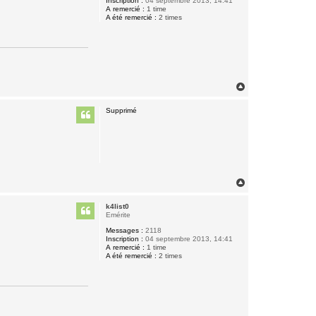
Inscription :
04 septembre 2013, 14:41
A remercié :
1 time
A été remercié :
2 times
H
a
u
Supprimé
t
H
a
u
k4list0
t
Emérite
Messages :
2118
Inscription :
04 septembre 2013, 14:41
A remercié :
1 time
A été remercié :
2 times