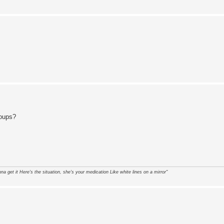
Zoups?
na get it Here's the situation, she's your medication Like white lines on a mirror"