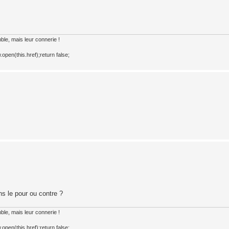
le, mais leur connerie !
open(this.href);return false;
s le pour ou contre ?
le, mais leur connerie !
open(this.href);return false;