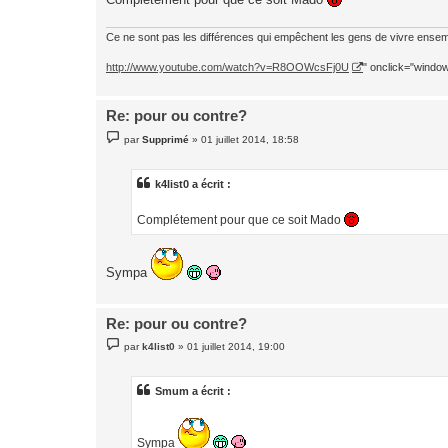
Ce ne sont pas les différences qui empêchent les gens de vivre ensemb
http://www.youtube.com/watch?v=R8OOWcsFj0U
" onclick="window.
Re: pour ou contre?
M
par
Supprimé
»
01 juillet 2014, 18:58
e
s
s
a
k4list0 a écrit :
g
e
Complétement pour que ce soit Mado
Sympa
Re: pour ou contre?
M
par
k4list0
»
01 juillet 2014, 19:00
e
s
s
a
Smum a écrit :
g
e
Sympa