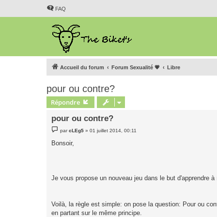
FAQ
Accueil du forum
Forum Sexualité 💗
Libre
pour ou contre?
Répondre
pour ou contre?
M
par
cLEg5
»
01 juillet 2014, 00:11
e
s
Bonsoir,
s
a
g
e
Je vous propose un nouveau jeu dans le but d'apprendre à 
Voilà, la règle est simple: on pose la question: Pour ou co
en partant sur le même principe.