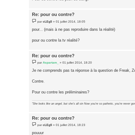
e
Re: pour ou contre?
M
par
cLEg5
»
01 juillet 2014, 18:05
e
s
pour... (mais à ne pas reproduire dans la réalité)
s
a
g
pour ou contre la tv réalité?
e
Re: pour ou contre?
M
par
Aspartam_
»
01 juillet 2014, 18:20
e
s
Je ne comprends pas ta réponse à la question de Freak, 
s
a
g
Contre.
e
Pour ou contre les préliminaires?
"She looks like an angel, but she's all sin Now you're so pathetic, you're never gon
Re: pour ou contre?
M
par
cLEg5
»
01 juillet 2014, 18:23
e
s
pouuur
s