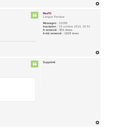
H
a
u
Mad'O
t
Langue Pendue
Messages :
10288
Inscription :
16 octobre 2013, 20:51
A remercié :
851 times
A été remercié :
1929 times
H
a
u
Supprimé
t
H
a