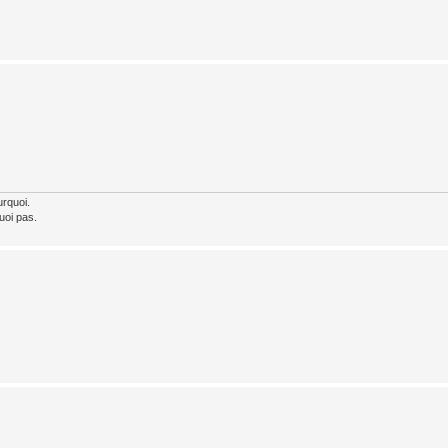
urquoi.
uoi pas.