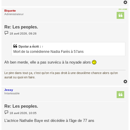
EN LIGNE
Biquette
t
Administrateur
Re: Les peoples.
M
18 avril 2026, 09:26
e
s
s
a
Dpolar
a écrit :
↑
g
Mort de la comédienne Nadia Farès à 57ans
e
Ah ben merde, elle a pas survécu à la noyade alors
Le pire dans tout ça, c'est qu'on n'a pas droit à une deuxième chance alors qu'on
aurait su quoi en faire.
Jessy
t
Intarissable
Re: Les peoples.
M
18 avril 2026, 10:05
e
s
L'actrice Nathalie Baye est décédée à l'âge de 77 ans
s
a
g