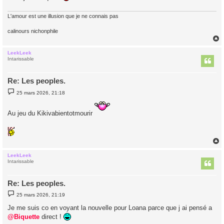
L'amour est une illusion que je ne connais pas
calinours nichonphile
LeekLeek
t
Intarissable
Re: Les peoples.
M
25 mars 2026, 21:18
e
s
s
Au jeu du Kikivabientotmourir
a
g
e
LeekLeek
t
Intarissable
Re: Les peoples.
M
25 mars 2026, 21:19
e
s
Je me suis co en voyant la nouvelle pour Loana parce que j ai pensé a
s
@Biquette
direct !
a
g