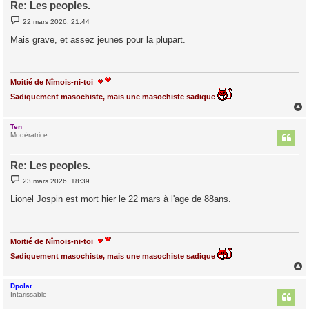
Re: Les peoples.
M
22 mars 2026, 21:44
e
s
Mais grave, et assez jeunes pour la plupart.
s
a
g
e
Moitié de Nîmois-ni-toi
Sadiquement masochiste, mais une masochiste sadique
Ten
t
Modératrice
Re: Les peoples.
M
23 mars 2026, 18:39
e
s
Lionel Jospin est mort hier le 22 mars à l'age de 88ans.
s
a
g
e
Moitié de Nîmois-ni-toi
Sadiquement masochiste, mais une masochiste sadique
Dpolar
t
Intarissable