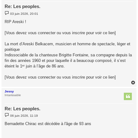
Re: Les peoples.
M
03 juin 2026, 20:01
e
s
RIP Areski !
s
a
g
[Vous devez vous connecter ou vous inscrire pour voir ce lien]
e
La mort d’Areski Belkacem, musicien et homme de spectacle, léger et
poétique
Indissociable de la chanteuse Brigitte Fontaine, sa compagne depuis la
fin des années 1960 et pour laquelle il a beaucoup composé, il s’est
éteint le 1ᵉʳ juin à l’âge de 86 ans.
[Vous devez vous connecter ou vous inscrire pour voir ce lien]
Jessy
t
Intarissable
Re: Les peoples.
M
06 juin 2026, 11:19
e
s
Bernadette Chirac est décédée à l'âge de 93 ans
s
a
g
e