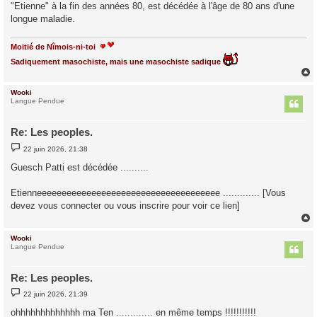
"Etienne" à la fin des années 80, est décédée à l'âge de 80 ans d'une
a
g
longue maladie.
e
Moitié de Nîmois-ni-toi
Sadiquement masochiste, mais une masochiste sadique
Wooki
t
Langue Pendue
Re: Les peoples.
M
22 juin 2026, 21:38
e
s
Guesch Patti est décédée ..........
s
a
g
Etienneeeeeeeeeeeeeeeeeeeeeeeeeeeeeeeeeeeee ............. [Vous
e
devez vous connecter ou vous inscrire pour voir ce lien]
Wooki
t
Langue Pendue
Re: Les peoples.
M
22 juin 2026, 21:39
e
s
ohhhhhhhhhhhhh ma Ten ............. en même temps !!!!!!!!!!!
s