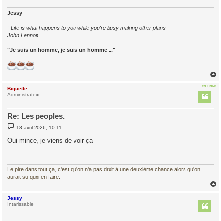
e
Jessy
" Life is what happens to you while you're busy making other plans "
John Lennon
"Je suis un homme, je suis un homme ..."
EN LIGNE
Biquette
t
Administrateur
Re: Les peoples.
M
18 avril 2026, 10:11
e
s
Oui mince, je viens de voir ça
s
a
g
e
Le pire dans tout ça, c'est qu'on n'a pas droit à une deuxième chance alors qu'on
aurait su quoi en faire.
Jessy
t
Intarissable