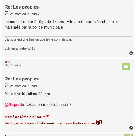
Re: Les peoples.
M
25 mars 2026, 20:47
e
s
Loana est morte à l'âge de 48 ans. Elle a été retrouvée chez elle
s
inanimée par la police municipale
a
g
e
L'amour est une illusion que je ne connais pas
calinours nichonphile
Ten
t
Modératrice
Re: Les peoples.
M
25 mars 2026, 20:48
e
s
Ah bin voilà j'allais l''écrire.
s
a
g
@Biquette
t'avais parié cette année ?
e
Moitié de Nîmois-ni-toi
Sadiquement masochiste, mais une masochiste sadique
EN LIGNE