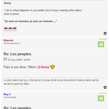
Jessy
" Life is what happens to you while you're busy making other plans "
John Lennon
"Je suis un homme, je suis un homme ..."
EN LIGNE
Biquette
t
Administrateur
Re: Les peoples.
M
07 juin 2026, 18:06
e
s
Paix à son âme ! Merci
@Jessy
s
a
g
e
Le pire dans tout ça, c'est qu'on n'a pas droit à une deuxième chance alors qu'on
aurait su quoi en faire.
EN LIGNE
Ray-J
t
Intarissable
Re: Les peoples.