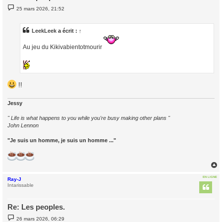
M
25 mars 2026, 21:52
e
s
s
a
LeekLeek
a écrit :
↑
g
e
Au jeu du Kikivabientotmourir
!!
Jessy
" Life is what happens to you while you're busy making other plans "
John Lennon
"Je suis un homme, je suis un homme ..."
EN LIGNE
Ray-J
t
Intarissable
Re: Les peoples.
M
26 mars 2026, 06:29