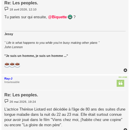
Re: Les peoples.
M
18 avril 2026, 12:10
e
s
Tu paries sur qui ensuite,
@Biquette
?
s
a
g
e
Jessy
" Life is what happens to you while you're busy making other plans "
John Lennon
"Je suis un homme, je suis un homme ..."
EN LIGNE
Ray-J
t
Intarissable
Re: Les peoples.
M
26 mai 2026, 19:24
e
s
L'actrice Thérèse Liotard est décédée à l'âge de 80 ans des suites d'une
s
longue maladie dans la nuit du 22 au 23 mai. Elle était surtout connue
a
g
pour avoir joué dans le film "Viens chez moi, j'habite chez une copine"
e
ou encore "La gloire de mon père".