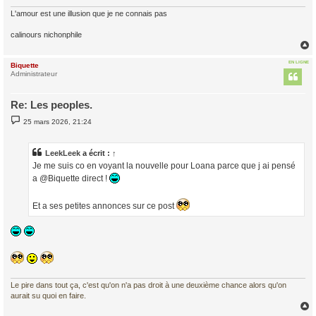
L'amour est une illusion que je ne connais pas
calinours nichonphile
EN LIGNE
Biquette
t
Administrateur
Re: Les peoples.
M
25 mars 2026, 21:24
e
s
s
a
LeekLeek
a écrit :
↑
g
Je me suis co en voyant la nouvelle pour Loana parce que j ai pensé
e
a @Biquette direct !
Et a ses petites annonces sur ce post
Le pire dans tout ça, c'est qu'on n'a pas droit à une deuxième chance alors qu'on
aurait su quoi en faire.