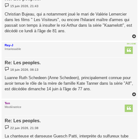
M
15 juin 2026, 21:43
e
s
Christian Bujeau, qui a notamment joué le mari de Valérie Lemercier
s
dans les films " Les Visiteurs", ou encore l'hilarant maître d'armes qui
a
g
passait son temps à insulter le roi Arthur dans la série "Kaamelott", est
e
décédé ce lundi à l'âge de 81 ans.
EN LIGNE
Ray-J
t
Intarissable
Re: Les peoples.
M
16 juin 2026, 06:13
e
s
Luanne Ruth Schedeen (Anne Schedeen), principalement connue pour
s
avoir tenue le rôle de la mère de famille Kate Tanner dans la série "Alf",
a
g
est décédée dimanche 14 juin à l'âge de 77 ans.
e
Ten
t
Modératrice
Re: Les peoples.
M
22 juin 2026, 21:38
e
s
La chanteuse et danseuse Guesch Patti, interprète du sulfureux tube
s