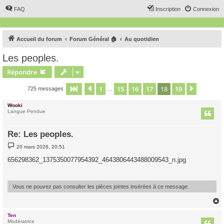
FAQ
Inscription
Connexion
Accueil du forum
Forum Général 🏠
Au quotidien
Les peoples.
Répondre
1
15
16
17
18
19
Page
18
Précédent
sur
19
Suivant
725 messages
…
Wooki
Langue Pendue
Re: Les peoples.
M
20 mars 2026, 20:51
e
s
656298362_1375350077954392_4643806443488009543_n.jpg
s
a
g
e
Vous ne pouvez pas consulter les pièces jointes insérées à ce message.
Ten
t
Modératrice