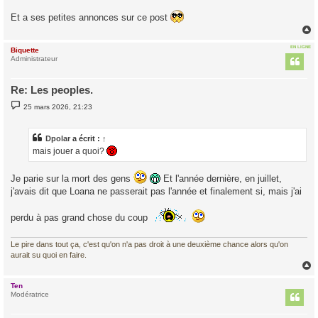
e
Et a ses petites annonces sur ce post
EN LIGNE
Biquette
t
Administrateur
Re: Les peoples.
M
25 mars 2026, 21:23
e
s
s
a
Dpolar
a écrit :
↑
g
mais jouer a quoi?
e
Je parie sur la mort des gens
Et l'année dernière, en juillet,
j'avais dit que Loana ne passerait pas l'année et finalement si, mais j'ai
perdu à pas grand chose du coup
Le pire dans tout ça, c'est qu'on n'a pas droit à une deuxième chance alors qu'on
aurait su quoi en faire.
Ten
t
Modératrice