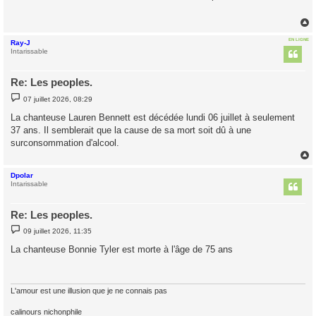
a
g
e
EN LIGNE
Ray-J
t
Intarissable
Re: Les peoples.
M
07 juillet 2026, 08:29
e
s
La chanteuse Lauren Bennett est décédée lundi 06 juillet à seulement
s
37 ans. Il semblerait que la cause de sa mort soit dû à une
a
g
surconsommation d'alcool.
e
Dpolar
t
Intarissable
Re: Les peoples.
M
09 juillet 2026, 11:35
e
s
La chanteuse Bonnie Tyler est morte à l'âge de 75 ans
s
a
g
e
L'amour est une illusion que je ne connais pas
calinours nichonphile