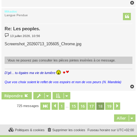
Mikadoc
t
Langue Pendue
Re: Les peoples.
M
13 juillet 2026, 10:56
e
s
Screenshot_20260713_105605_Chrome.jpg
s
a
g
e
Vous ne pouvez pas consulter les pièces jointes insérées à ce message.
D'gé... tu égaies ma vie de lumière
Que vos choix soient le reflet de vos espoirs et non de vos peurs (N. Mandela)
Répondre
t
1
15
16
17
18
19
Page
18
Précédent
sur
19
Suivant
725 messages
…
Aller
Politiques & cookies
Supprimer les cookies
Fuseau horaire sur
UTC+02:00