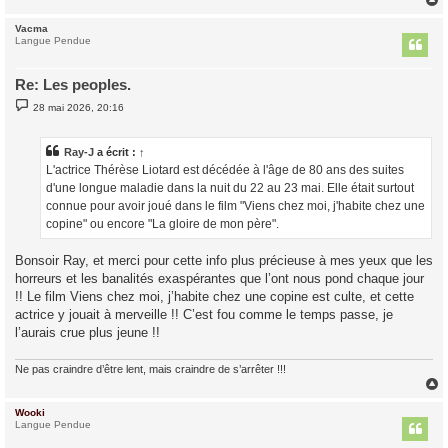
Vacma
t
Langue Pendue
Re: Les peoples.
M
28 mai 2026, 20:16
e
s
s
a
Ray-J
a écrit :
↑
g
L'actrice Thérèse Liotard est décédée à l'âge de 80 ans des suites
e
d'une longue maladie dans la nuit du 22 au 23 mai. Elle était surtout
connue pour avoir joué dans le film "Viens chez moi, j'habite chez une
copine" ou encore "La gloire de mon père".
Bonsoir Ray, et merci pour cette info plus précieuse à mes yeux que les
horreurs et les banalités exaspérantes que l’ont nous pond chaque jour
!! Le film Viens chez moi, j’habite chez une copine est culte, et cette
actrice y jouait à merveille !! C’est fou comme le temps passe, je
l’aurais crue plus jeune !!
Ne pas craindre d’être lent, mais craindre de s’arrêter !!!
Wooki
t
Langue Pendue