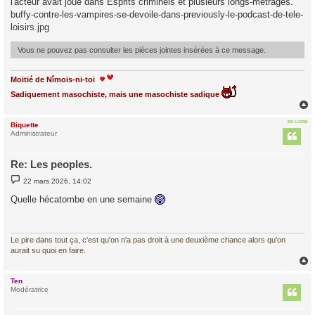
l'acteur avait joué dans Esprits criminels et plusieurs longs-métrages.
buffy-contre-les-vampires-se-devoile-dans-previously-le-podcast-de-tele-
loisirs.jpg
Vous ne pouvez pas consulter les pièces jointes insérées à ce message.
Moitié de Nîmois-ni-toi
Sadiquement masochiste, mais une masochiste sadique
EN LIGNE
Biquette
t
Administrateur
Re: Les peoples.
M
22 mars 2026, 14:02
e
s
Quelle hécatombe en une semaine
s
a
g
e
Le pire dans tout ça, c'est qu'on n'a pas droit à une deuxième chance alors qu'on
aurait su quoi en faire.
Ten
t
Modératrice