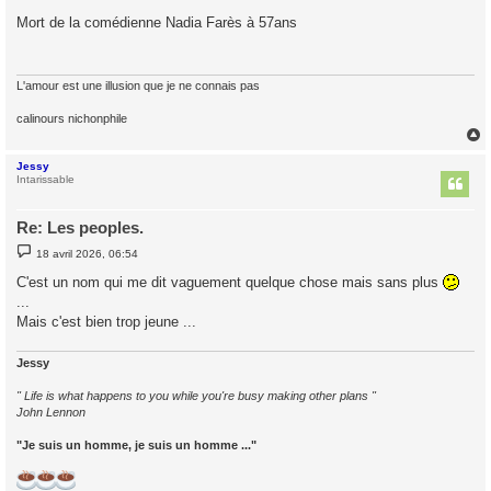
e
s
Mort de la comédienne Nadia Farès à 57ans
s
a
g
e
L'amour est une illusion que je ne connais pas
calinours nichonphile
Jessy
t
Intarissable
Re: Les peoples.
M
18 avril 2026, 06:54
e
s
C'est un nom qui me dit vaguement quelque chose mais sans plus
s
...
a
g
Mais c'est bien trop jeune ...
e
Jessy
" Life is what happens to you while you're busy making other plans "
John Lennon
"Je suis un homme, je suis un homme ..."