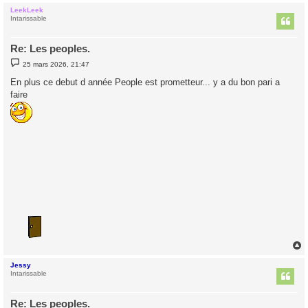
LeekLeek
t
Intarissable
Re: Les peoples.
M
25 mars 2026, 21:47
e
s
En plus ce debut d année People est prometteur... y a du bon pari a
s
faire
a
g
e
Jessy
t
Intarissable
Re: Les peoples.