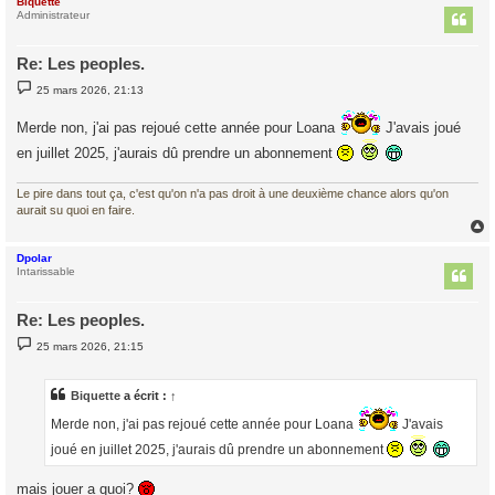
Biquette
t
Administrateur
Re: Les peoples.
M
25 mars 2026, 21:13
e
s
s
Merde non, j'ai pas rejoué cette année pour Loana
J'avais joué
a
en juillet 2025, j'aurais dû prendre un abonnement
g
e
Le pire dans tout ça, c'est qu'on n'a pas droit à une deuxième chance alors qu'on
aurait su quoi en faire.
Dpolar
t
Intarissable
Re: Les peoples.
M
25 mars 2026, 21:15
e
s
s
a
Biquette
a écrit :
↑
g
e
Merde non, j'ai pas rejoué cette année pour Loana
J'avais
joué en juillet 2025, j'aurais dû prendre un abonnement
mais jouer a quoi?