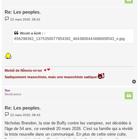
Re: Les peoples.
M
22 mars 2026, 08:42
e
s
s
a
Wooki
a écrit :
↑
g
656298362_1375350077954392_4643806443488009543_n.jpg
e
Moitié de Nîmois-ni-toi
Sadiquement masochiste, mais une masochiste sadique
Ten
t
Modératrice
Re: Les peoples.
M
22 mars 2026, 08:43
e
s
Nicholas Brendon, la star de Buffy contre les vampires, est décédée à
s
l'âge de 54 ans, ce vendredi 20 mars 2026. C'est sa famille qui a révélé
a
g
la triste nouvelle dans un communiqué. En plus de cette série culte,
e