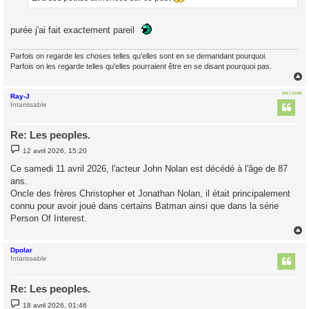
purée j'ai fait exactement pareil
Parfois on regarde les choses telles qu'elles sont en se demandant pourquoi.
Parfois on les regarde telles qu'elles pourraient être en se disant pourquoi pas.
EN LIGNE
Ray-J
t
Intarissable
Re: Les peoples.
M
12 avril 2026, 15:20
e
s
Ce samedi 11 avril 2026, l'acteur John Nolan est décédé à l'âge de 87
s
ans.
a
g
Oncle des frères Christopher et Jonathan Nolan, il était principalement
e
connu pour avoir joué dans certains Batman ainsi que dans la série
Person Of Interest.
Dpolar
t
Intarissable
Re: Les peoples.
M
18 avril 2026, 01:46