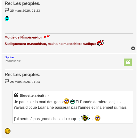
Re: Les peoples.
M
25 mars 2026, 21:23
e
s
s
a
g
e
Moitié de Nîmois-ni-toi
Sadiquement masochiste, mais une masochiste sadique
Dpolar
t
Intarissable
Re: Les peoples.
M
25 mars 2026, 21:24
e
s
s
a
Biquette
a écrit :
↑
g
Je parie sur la mort des gens
Et l'année dernière, en juillet,
e
j'avais dit que Loana ne passerait pas l'année et finalement si, mais
j'ai perdu à pas grand chose du coup