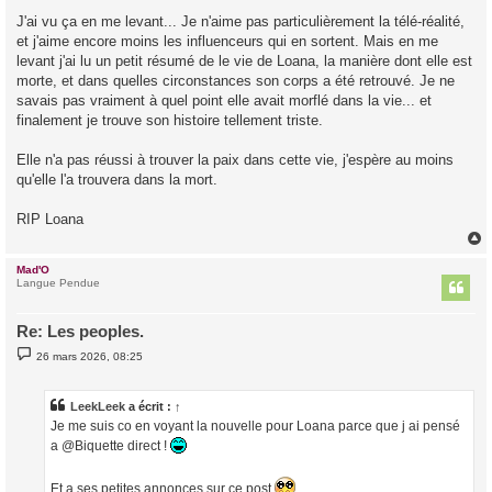
e
s
J'ai vu ça en me levant... Je n'aime pas particulièrement la télé-réalité,
s
et j'aime encore moins les influenceurs qui en sortent. Mais en me
a
g
levant j'ai lu un petit résumé de le vie de Loana, la manière dont elle est
e
morte, et dans quelles circonstances son corps a été retrouvé. Je ne
savais pas vraiment à quel point elle avait morflé dans la vie... et
finalement je trouve son histoire tellement triste.
Elle n'a pas réussi à trouver la paix dans cette vie, j'espère au moins
qu'elle l'a trouvera dans la mort.
RIP Loana
Mad'O
t
Langue Pendue
Re: Les peoples.
M
26 mars 2026, 08:25
e
s
s
a
LeekLeek
a écrit :
↑
g
Je me suis co en voyant la nouvelle pour Loana parce que j ai pensé
e
a @Biquette direct !
Et a ses petites annonces sur ce post