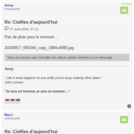
EN LIGNE
Jessy
t
Intarissable
Re: Cielfies d'aujourd'hui
M
17 août 2024, 07:12
e
s
Pas de pluie pour le moment ...
s
a
g
20240817_065244_copy_1884x4080.jpg
e
Vous ne pouvez pas consulter les pièces jointes insérées à ce message.
Jessy
" Life is what happens to you while you're busy making other plans "
John Lennon
"Je suis un homme, je suis un homme ..."
Ray-J
t
Intarissable
Re: Cielfies d'aujourd'hui