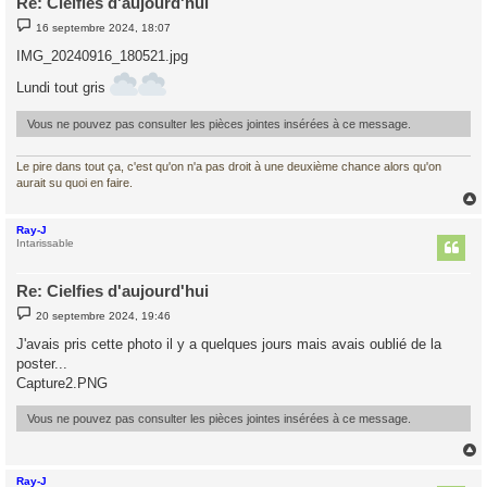
Re: Cielfies d'aujourd'hui
M
16 septembre 2024, 18:07
e
s
IMG_20240916_180521.jpg
s
a
Lundi tout gris
g
e
Vous ne pouvez pas consulter les pièces jointes insérées à ce message.
Le pire dans tout ça, c'est qu'on n'a pas droit à une deuxième chance alors qu'on
aurait su quoi en faire.
Ray-J
t
Intarissable
Re: Cielfies d'aujourd'hui
M
20 septembre 2024, 19:46
e
s
J'avais pris cette photo il y a quelques jours mais avais oublié de la
s
poster...
a
g
Capture2.PNG
e
Vous ne pouvez pas consulter les pièces jointes insérées à ce message.
Ray-J