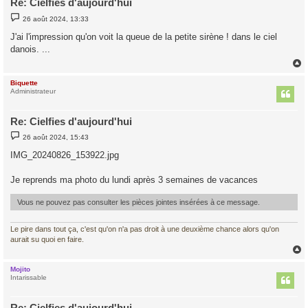
Re: Cielfies d'aujourd'hui
M
26 août 2024, 13:33
e
s
J'ai l'impression qu'on voit la queue de la petite sirène ! dans le ciel
s
danois. ...
a
g
e
Biquette
t
Administrateur
Re: Cielfies d'aujourd'hui
M
26 août 2024, 15:43
e
s
IMG_20240826_153922.jpg
s
a
g
Je reprends ma photo du lundi après 3 semaines de vacances
e
Vous ne pouvez pas consulter les pièces jointes insérées à ce message.
Le pire dans tout ça, c'est qu'on n'a pas droit à une deuxième chance alors qu'on
aurait su quoi en faire.
Mojito
t
Intarissable
Re: Cielfies d'aujourd'hui