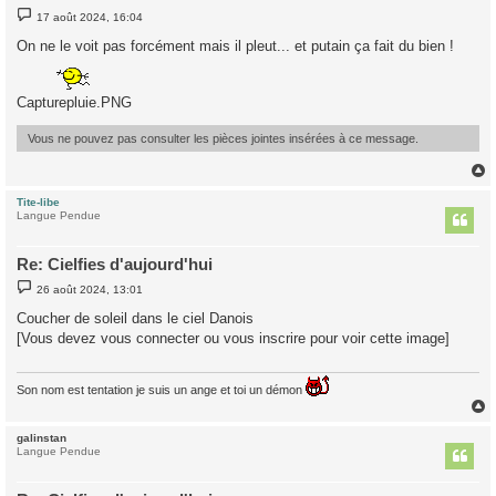
M
17 août 2024, 16:04
e
s
On ne le voit pas forcément mais il pleut... et putain ça fait du bien !
s
a
g
e
Capturepluie.PNG
Vous ne pouvez pas consulter les pièces jointes insérées à ce message.
Tite-libe
t
Langue Pendue
Re: Cielfies d'aujourd'hui
M
26 août 2024, 13:01
e
s
Coucher de soleil dans le ciel Danois
s
[Vous devez vous connecter ou vous inscrire pour voir cette image]
a
g
e
Son nom est tentation je suis un ange et toi un démon
galinstan
t
Langue Pendue