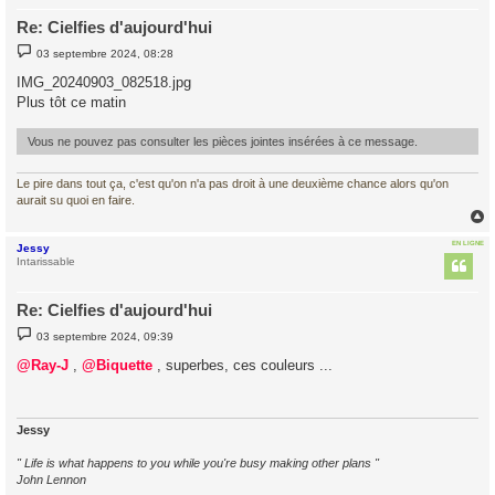
Re: Cielfies d'aujourd'hui
M
03 septembre 2024, 08:28
e
s
IMG_20240903_082518.jpg
s
Plus tôt ce matin
a
g
e
Vous ne pouvez pas consulter les pièces jointes insérées à ce message.
Le pire dans tout ça, c'est qu'on n'a pas droit à une deuxième chance alors qu'on
aurait su quoi en faire.
EN LIGNE
Jessy
t
Intarissable
Re: Cielfies d'aujourd'hui
M
03 septembre 2024, 09:39
e
s
@Ray-J
,
@Biquette
, superbes, ces couleurs ...
s
a
g
e
Jessy
" Life is what happens to you while you're busy making other plans "
John Lennon