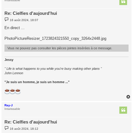
t
Intarissable
Re: Cielfies d'aujourd'hui
M
16 août 2024, 18:07
e
s
En direct ...
s
a
g
PhotoPictureResizer_1723824321550_copy_3264x2448.jpg
e
Vous ne pouvez pas consulter les pièces jointes insérées à ce message.
Jessy
" Life is what happens to you while you're busy making other plans "
John Lennon
"Je suis un homme, je suis un homme ..."
Ray-J
t
Intarissable
Re: Cielfies d'aujourd'hui
M
16 août 2024, 18:12
e