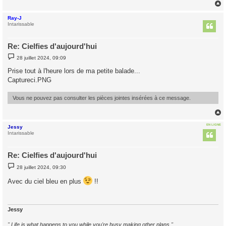
Ray-J
t
Intarissable
Re: Cielfies d'aujourd'hui
M
28 juillet 2024, 09:09
e
s
Prise tout à l'heure lors de ma petite balade...
s
Captureci.PNG
a
g
e
Vous ne pouvez pas consulter les pièces jointes insérées à ce message.
EN LIGNE
Jessy
t
Intarissable
Re: Cielfies d'aujourd'hui
M
28 juillet 2024, 09:30
e
s
Avec du ciel bleu en plus
!!
s
a
g
e
Jessy
" Life is what happens to you while you're busy making other plans "