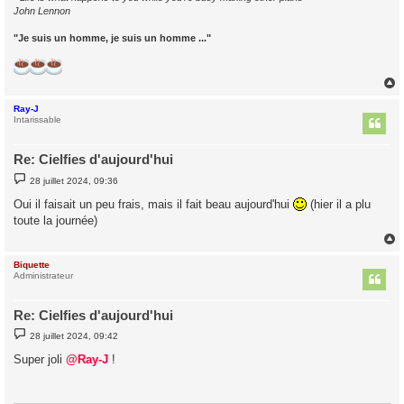
John Lennon
"Je suis un homme, je suis un homme ..."
Ray-J
t
Intarissable
Re: Cielfies d'aujourd'hui
M
28 juillet 2024, 09:36
e
s
Oui il faisait un peu frais, mais il fait beau aujourd'hui
(hier il a plu
s
toute la journée)
a
g
e
Biquette
t
Administrateur
Re: Cielfies d'aujourd'hui
M
28 juillet 2024, 09:42
e
s
Super joli
@Ray-J
!
s
a
g
e