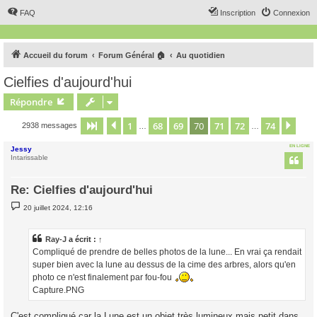
FAQ
Inscription
Connexion
Accueil du forum
Forum Général 🏠
Au quotidien
Cielfies d'aujourd'hui
Répondre
1
68
69
70
71
72
74
Page
70
Précédent
sur
74
Suiv
2938 messages
…
…
EN LIGNE
Jessy
Intarissable
Re: Cielfies d'aujourd'hui
M
20 juillet 2024, 12:16
e
s
s
a
Ray-J
a écrit :
↑
g
Compliqué de prendre de belles photos de la lune... En vrai ça rendait
e
super bien avec la lune au dessus de la cime des arbres, alors qu'en
photo ce n'est finalement par fou-fou
Capture.PNG
C'est compliqué car la Lune est un objet très lumineux mais petit dans