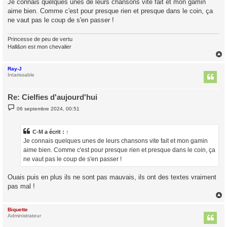
Je connais quelques unes de leurs chansons vite fait et mon gamin
aime bien. Comme c'est pour presque rien et presque dans le coin, ça
ne vaut pas le coup de s'en passer !
Princesse de peu de vertu
Hall&on est mon chevalier
Ray-J
t
Intarissable
Re: Cielfies d'aujourd'hui
M
06 septembre 2024, 00:51
e
s
s
a
C-M
a écrit :
↑
g
Je connais quelques unes de leurs chansons vite fait et mon gamin
e
aime bien. Comme c'est pour presque rien et presque dans le coin, ça
ne vaut pas le coup de s'en passer !
Ouais puis en plus ils ne sont pas mauvais, ils ont des textes vraiment
pas mal !
Biquette
t
Administrateur