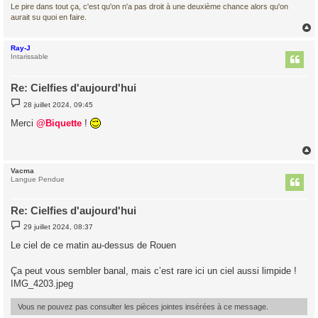
Le pire dans tout ça, c'est qu'on n'a pas droit à une deuxième chance alors qu'on
aurait su quoi en faire.
Ray-J
t
Intarissable
Re: Cielfies d'aujourd'hui
M
28 juillet 2024, 09:45
e
s
Merci
@Biquette
!
s
a
g
e
Vacma
t
Langue Pendue
Re: Cielfies d'aujourd'hui
M
29 juillet 2024, 08:37
e
s
Le ciel de ce matin au-dessus de Rouen
s
a
g
Ça peut vous sembler banal, mais c’est rare ici un ciel aussi limpide !
e
IMG_4203.jpeg
Vous ne pouvez pas consulter les pièces jointes insérées à ce message.