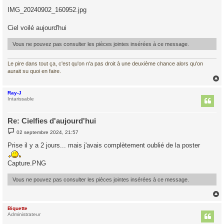
e
s
IMG_20240902_160952.jpg
s
a
g
Ciel voilé aujourd'hui
e
Vous ne pouvez pas consulter les pièces jointes insérées à ce message.
Le pire dans tout ça, c'est qu'on n'a pas droit à une deuxième chance alors qu'on
aurait su quoi en faire.
Ray-J
t
Intarissable
Re: Cielfies d'aujourd'hui
M
02 septembre 2024, 21:57
e
s
Prise il y a 2 jours... mais j'avais complètement oublié de la poster
s
a
g
Capture.PNG
e
Vous ne pouvez pas consulter les pièces jointes insérées à ce message.
Biquette
t
Administrateur