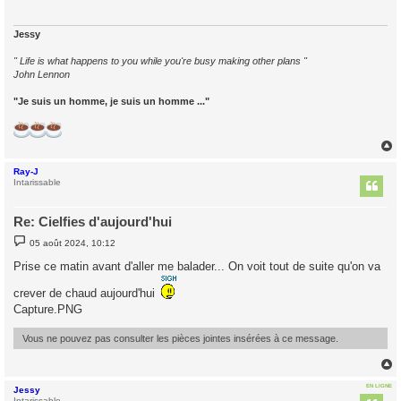
g
e
Jessy
" Life is what happens to you while you're busy making other plans "
John Lennon
"Je suis un homme, je suis un homme ..."
Ray-J
t
Intarissable
Re: Cielfies d'aujourd'hui
M
05 août 2024, 10:12
e
s
Prise ce matin avant d'aller me balader... On voit tout de suite qu'on va
s
a
crever de chaud aujourd'hui
g
e
Capture.PNG
Vous ne pouvez pas consulter les pièces jointes insérées à ce message.
EN LIGNE
Jessy
t
Intarissable