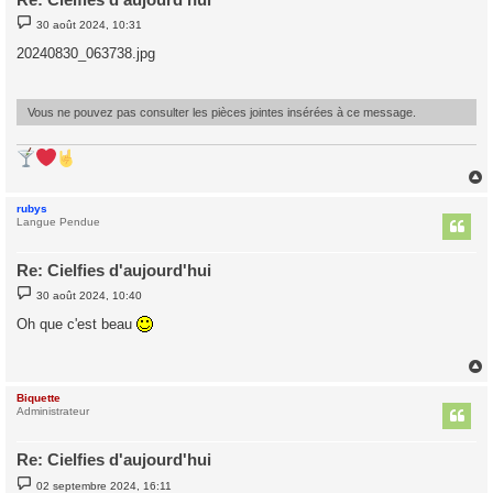
M
30 août 2024, 10:31
e
s
20240830_063738.jpg
s
a
g
e
Vous ne pouvez pas consulter les pièces jointes insérées à ce message.
rubys
t
Langue Pendue
Re: Cielfies d'aujourd'hui
M
30 août 2024, 10:40
e
s
Oh que c'est beau
s
a
g
e
Biquette
t
Administrateur
Re: Cielfies d'aujourd'hui
M
02 septembre 2024, 16:11