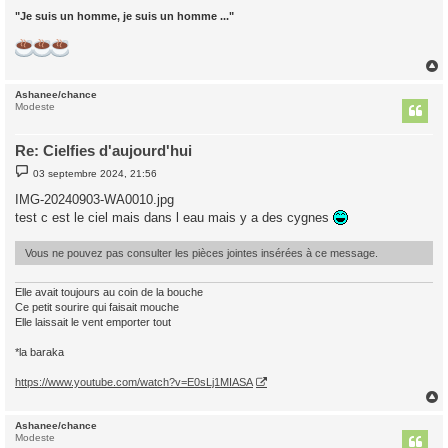
"Je suis un homme, je suis un homme ..."
Ashanee/chance
t
Modeste
Re: Cielfies d'aujourd'hui
M
03 septembre 2024, 21:56
e
s
IMG-20240903-WA0010.jpg
s
test c est le ciel mais dans l eau mais y a des cygnes
a
g
e
Vous ne pouvez pas consulter les pièces jointes insérées à ce message.
Elle avait toujours au coin de la bouche
Ce petit sourire qui faisait mouche
Elle laissait le vent emporter tout
*la baraka
https://www.youtube.com/watch?v=E0sLj1MIASA
Ashanee/chance
t
Modeste