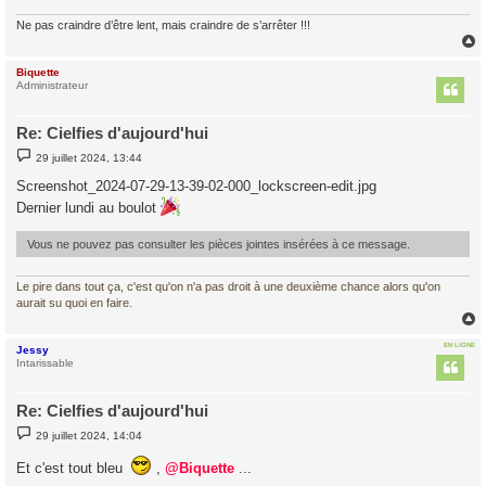
Ne pas craindre d’être lent, mais craindre de s’arrêter !!!
Biquette
t
Administrateur
Re: Cielfies d'aujourd'hui
M
29 juillet 2024, 13:44
e
s
Screenshot_2024-07-29-13-39-02-000_lockscreen-edit.jpg
s
a
Dernier lundi au boulot
g
e
Vous ne pouvez pas consulter les pièces jointes insérées à ce message.
Le pire dans tout ça, c'est qu'on n'a pas droit à une deuxième chance alors qu'on
aurait su quoi en faire.
EN LIGNE
Jessy
t
Intarissable
Re: Cielfies d'aujourd'hui
M
29 juillet 2024, 14:04
e
s
Et c'est tout bleu
,
@Biquette
...
s
a