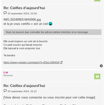
Re: Cielfies d'aujourd'hui
M
03 septembre 2024, 22:00
e
s
IMG-20240903-WA0006.jpg
s
et la je vous certifis c est un ciel
a
g
e
Vous ne pouvez pas consulter les pièces jointes insérées à ce message.
Elle avait toujours au coin de la bouche
Ce petit sourire qui faisait mouche
Elle laissait le vent emporter tout
*la baraka
https://www.youtube.com/watch?v=E0sLj1MIASA
C-M
t
Modeste
Re: Cielfies d'aujourd'hui
M
05 septembre 2024, 22:22
e
s
[Vous devez vous connecter ou vous inscrire pour voir cette image]
s
a
g