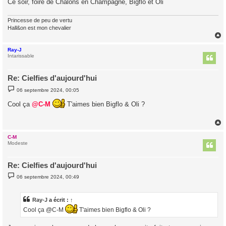
Ce soir, foire de Châlons en Champagne, Bigflo et Oli
e
Princesse de peu de vertu
Hall&on est mon chevalier
Ray-J
t
Intarissable
Re: Cielfies d'aujourd'hui
M
06 septembre 2024, 00:05
e
s
Cool ça
@C-M
T'aimes bien Bigflo & Oli ?
s
a
g
e
C-M
t
Modeste
Re: Cielfies d'aujourd'hui
M
06 septembre 2024, 00:49
e
s
s
a
Ray-J
a écrit :
↑
g
Cool ça @C-M
T'aimes bien Bigflo & Oli ?
e