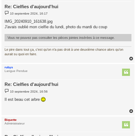
Re: Cielfies d'aujourd'hui
M
10 septembre 2024, 16:17
e
s
IMG_20240910_161638.jpg
s
J'avais oublié mon cielfie du lundi, photo du mardi du coup
a
g
e
Vous ne pouvez pas consulter les pièces jointes insérées à ce message.
Le pire dans tout ça, c'est qu'on n'a pas droit à une deuxième chance alors qu'on
aurait su quoi en faire.
rubys
t
Langue Pendue
Re: Cielfies d'aujourd'hui
M
10 septembre 2024, 16:56
e
s
Il est beau cet arbre
s
a
g
e
Biquette
t
Administrateur