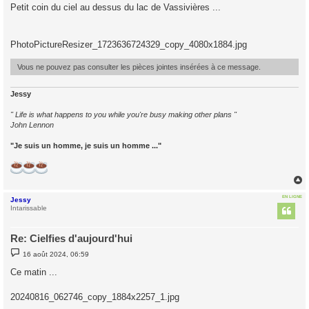
s
Petit coin du ciel au dessus du lac de Vassivières ...
s
a
g
e
PhotoPictureResizer_1723636724329_copy_4080x1884.jpg
Vous ne pouvez pas consulter les pièces jointes insérées à ce message.
Jessy
" Life is what happens to you while you're busy making other plans "
John Lennon
"Je suis un homme, je suis un homme ..."
EN LIGNE
Jessy
t
Intarissable
Re: Cielfies d'aujourd'hui
M
16 août 2024, 06:59
e
s
Ce matin ...
s
a
g
20240816_062746_copy_1884x2257_1.jpg
e