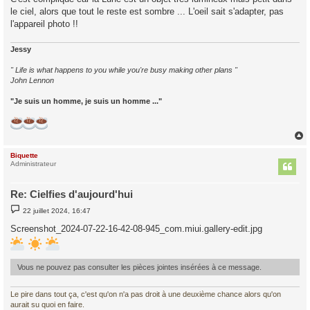
le ciel, alors que tout le reste est sombre ... L'oeil sait s'adapter, pas
l'appareil photo !!
Jessy
" Life is what happens to you while you're busy making other plans "
John Lennon
"Je suis un homme, je suis un homme ..."
Biquette
t
Administrateur
Re: Cielfies d'aujourd'hui
M
22 juillet 2024, 16:47
e
s
Screenshot_2024-07-22-16-42-08-945_com.miui.gallery-edit.jpg
s
a
g
e
Vous ne pouvez pas consulter les pièces jointes insérées à ce message.
Le pire dans tout ça, c'est qu'on n'a pas droit à une deuxième chance alors qu'on
aurait su quoi en faire.