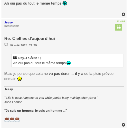
s
Ah oui pas du tout le même temps
s
a
g
e
EN LIGNE
Jessy
t
Intarissable
Re: Cielfies d'aujourd'hui
M
16 août 2024, 22:30
e
s
s
a
Ray-J
a écrit :
↑
g
Ah oui pas du tout le même temps
e
Mais je pense que cela ne va pas durer ... il y a de la pluie prévue
demain
...
Jessy
" Life is what happens to you while you're busy making other plans "
John Lennon
"Je suis un homme, je suis un homme ..."