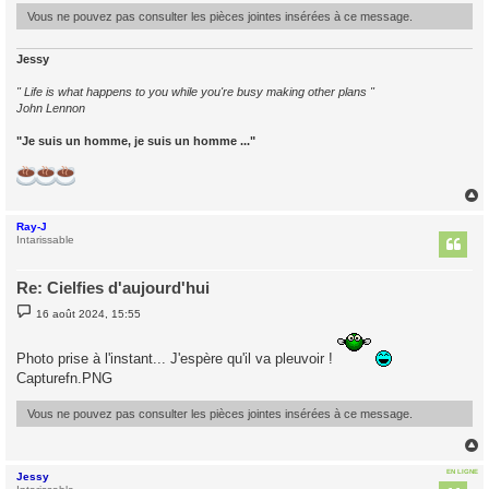
Vous ne pouvez pas consulter les pièces jointes insérées à ce message.
Jessy
" Life is what happens to you while you're busy making other plans "
John Lennon
"Je suis un homme, je suis un homme ..."
Ray-J
t
Intarissable
Re: Cielfies d'aujourd'hui
M
16 août 2024, 15:55
e
s
s
Photo prise à l'instant... J'espère qu'il va pleuvoir !
a
g
Capturefn.PNG
e
Vous ne pouvez pas consulter les pièces jointes insérées à ce message.
EN LIGNE
Jessy