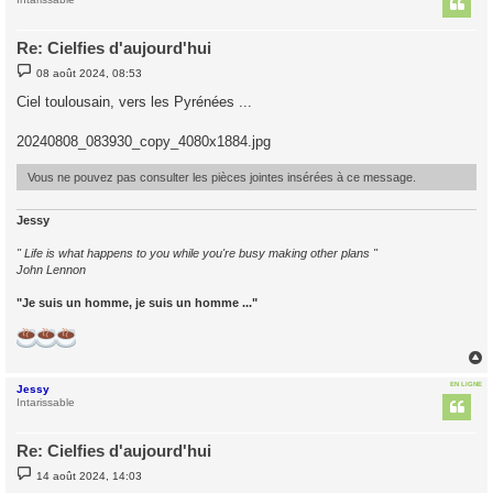
Re: Cielfies d'aujourd'hui
M
08 août 2024, 08:53
e
s
Ciel toulousain, vers les Pyrénées ...
s
a
g
20240808_083930_copy_4080x1884.jpg
e
Vous ne pouvez pas consulter les pièces jointes insérées à ce message.
Jessy
" Life is what happens to you while you're busy making other plans "
John Lennon
"Je suis un homme, je suis un homme ..."
EN LIGNE
Jessy
t
Intarissable
Re: Cielfies d'aujourd'hui
M
14 août 2024, 14:03
e