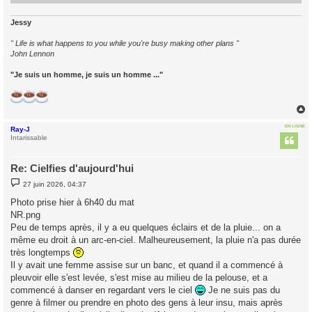
Jessy
" Life is what happens to you while you're busy making other plans "
John Lennon
"Je suis un homme, je suis un homme ..."
EN LIGNE
Ray-J
t
Intarissable
Re: Cielfies d'aujourd'hui
M
27 juin 2026, 04:37
e
s
Photo prise hier à 6h40 du mat
s
NR.png
a
g
Peu de temps après, il y a eu quelques éclairs et de la pluie... on a
e
même eu droit à un arc-en-ciel. Malheureusement, la pluie n'a pas durée
très longtemps
Il y avait une femme assise sur un banc, et quand il a commencé à
pleuvoir elle s'est levée, s'est mise au milieu de la pelouse, et a
commencé à danser en regardant vers le ciel
Je ne suis pas du
genre à filmer ou prendre en photo des gens à leur insu, mais après