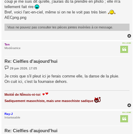
coup je me suis dit qu'elle, j'aurais dû la prendre en photo ; elle m'a
tellement fait rire
Bref, voici l'arc-en-ciel, même si on ne le voit pas très bien
AECpng.png
Vous ne pouvez pas consulter les pièces jointes insérées à ce message.
EN LIGNE
Ten
t
Modératrice
Re: Cielfies d'aujourd'hui
M
29 juin 2026, 17:05
e
s
Je crois que s'il pleut ici je ferais comme elle, la danse de la pluie.
s
On cuit ici, c'est la fournaise dehors.
a
g
e
Moitié de Nîmois-ni-toi
Sadiquement masochiste, mais une masochiste sadique
EN LIGNE
Ray-J
t
Intarissable
Re: Cielfies d'aujourd'hui