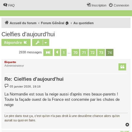
FAQ
Inscription
Connexion
Accueil du forum
Forum Général 🏠
Au quotidien
Cielfies d'aujourd'hui
Répondre
1
70
71
72
73
74
Page
74
Précédent
sur
74
2938 messages
…
Biquette
Administrateur
Re: Cielfies d'aujourd'hui
M
05 janvier 2026, 19:16
e
s
La Normandie est sous la neige aussi d'après mes beaux-parents !
s
Toute la façade ouest de la France est concernée par les chutes de
a
g
neige
e
Le pire dans tout ça, c'est qu'on n'a pas droit à une deuxième chance alors qu'on
aurait su quoi en faire.
EN LIGNE