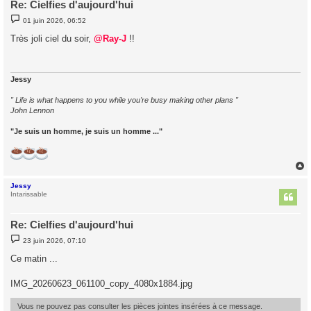
Re: Cielfies d'aujourd'hui
M
01 juin 2026, 06:52
e
s
Très joli ciel du soir,
@Ray-J
!!
s
a
g
e
Jessy
" Life is what happens to you while you're busy making other plans "
John Lennon
"Je suis un homme, je suis un homme ..."
Jessy
t
Intarissable
Re: Cielfies d'aujourd'hui
M
23 juin 2026, 07:10
e
s
Ce matin ...
s
a
g
IMG_20260623_061100_copy_4080x1884.jpg
e
Vous ne pouvez pas consulter les pièces jointes insérées à ce message.