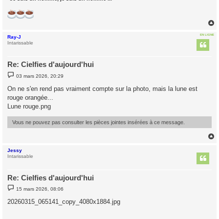
EN LIGNE
Ray-J
t
Intarissable
Re: Cielfies d'aujourd'hui
M
03 mars 2026, 20:29
e
s
On ne s'en rend pas vraiment compte sur la photo, mais la lune est
s
rouge orangée...
a
g
Lune rouge.png
e
Vous ne pouvez pas consulter les pièces jointes insérées à ce message.
Jessy
t
Intarissable
Re: Cielfies d'aujourd'hui
M
15 mars 2026, 08:06
e
s
20260315_065141_copy_4080x1884.jpg
s
a
g