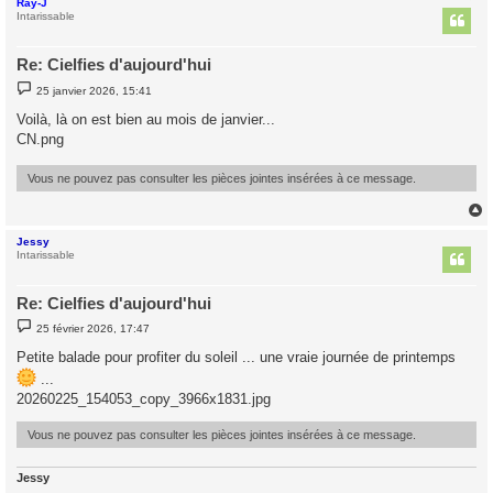
Ray-J
t
Intarissable
Re: Cielfies d'aujourd'hui
M
25 janvier 2026, 15:41
e
s
Voilà, là on est bien au mois de janvier...
s
CN.png
a
g
e
Vous ne pouvez pas consulter les pièces jointes insérées à ce message.
Jessy
t
Intarissable
Re: Cielfies d'aujourd'hui
M
25 février 2026, 17:47
e
s
Petite balade pour profiter du soleil ... une vraie journée de printemps
s
a
...
g
20260225_154053_copy_3966x1831.jpg
e
Vous ne pouvez pas consulter les pièces jointes insérées à ce message.
Jessy