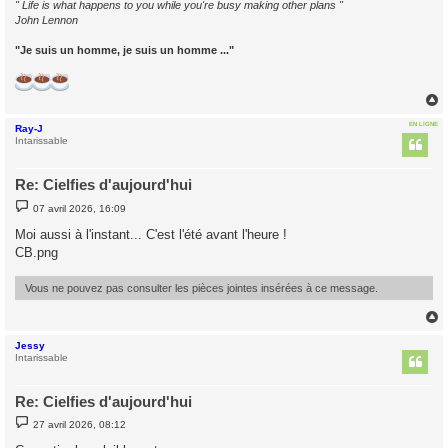
" Life is what happens to you while you're busy making other plans "
John Lennon
"Je suis un homme, je suis un homme ..."
EN LIGNE
Ray-J
t
Intarissable
Re: Cielfies d'aujourd'hui
M
07 avril 2026, 16:09
e
s
Moi aussi à l'instant... C'est l'été avant l'heure !
s
CB.png
a
g
e
Vous ne pouvez pas consulter les pièces jointes insérées à ce message.
Jessy
t
Intarissable
Re: Cielfies d'aujourd'hui
M
27 avril 2026, 08:12
e
s