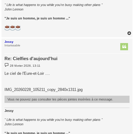
" Life is what happens to you while you're busy making other plans "
John Lennon
"Je suis un homme, je suis un homme ..."
Jessy
t
Intarissable
Re: Cielfies d'aujourd'hui
M
28 février 2026, 13:11
e
s
Le ciel de l'Eure-et-Loir ....
s
a
g
e
IMG_20260228_105211_copy_2840x1311.jpg
Vous ne pouvez pas consulter les pièces jointes insérées à ce message.
Jessy
" Life is what happens to you while you're busy making other plans "
John Lennon
"Je suis un homme, je suis un homme ..."