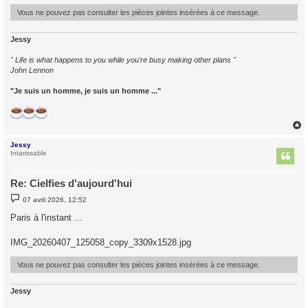
e
Vous ne pouvez pas consulter les pièces jointes insérées à ce message.
Jessy
" Life is what happens to you while you're busy making other plans "
John Lennon
"Je suis un homme, je suis un homme ..."
Jessy
t
Intarissable
Re: Cielfies d'aujourd'hui
M
07 avril 2026, 12:52
e
s
Paris à l'instant ...
s
a
g
IMG_20260407_125058_copy_3309x1528.jpg
e
Vous ne pouvez pas consulter les pièces jointes insérées à ce message.
Jessy