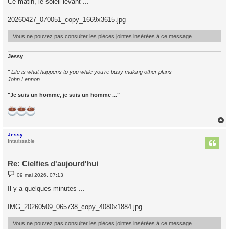
Ce matin, le soleil levant ...
s
a
g
20260427_070051_copy_1669x3615.jpg
e
Vous ne pouvez pas consulter les pièces jointes insérées à ce message.
Jessy
" Life is what happens to you while you're busy making other plans "
John Lennon
"Je suis un homme, je suis un homme ..."
Jessy
t
Intarissable
Re: Cielfies d'aujourd'hui
M
09 mai 2026, 07:13
e
s
Il y a quelques minutes ...
s
a
g
IMG_20260509_065738_copy_4080x1884.jpg
e
Vous ne pouvez pas consulter les pièces jointes insérées à ce message.