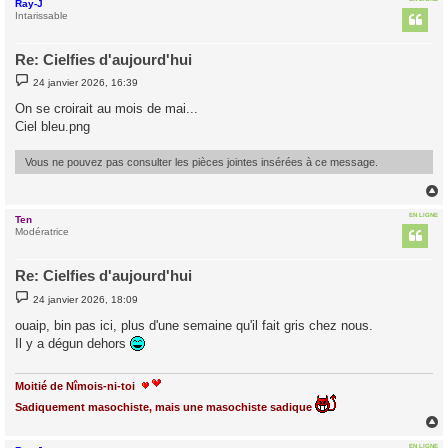
Ray-J
t
Intarissable
Re: Cielfies d'aujourd'hui
M
24 janvier 2026, 16:39
e
s
On se croirait au mois de mai...
s
Ciel bleu.png
a
g
e
Vous ne pouvez pas consulter les pièces jointes insérées à ce message.
EN LIGNE
Ten
t
Modératrice
Re: Cielfies d'aujourd'hui
M
24 janvier 2026, 18:09
e
s
ouaip, bin pas ici, plus d'une semaine qu'il fait gris chez nous.
s
Il y a dégun dehors
a
g
e
Moitié de Nîmois-ni-toi
Sadiquement masochiste, mais une masochiste sadique
EN LIGNE