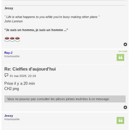
Jessy
" Life is what happens to you while you're busy making other plans "
John Lennon
"Je suis un homme, je suis un homme ..."
EN LIGNE
Ray-J
t
Intarissable
Re: Cielfies d'aujourd'hui
M
31 mai 2026, 22:19
e
s
Prise il y a 20 min
s
CH2.png
a
g
e
Vous ne pouvez pas consulter les pièces jointes insérées à ce message.
Jessy
t
Intarissable