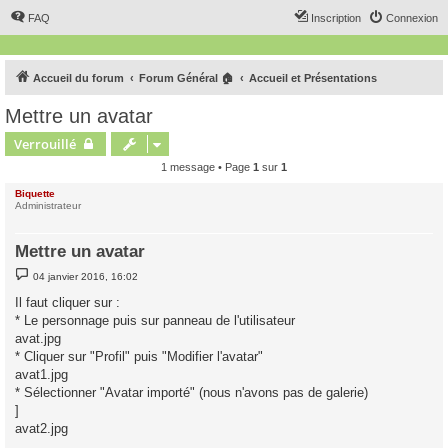
FAQ
Inscription
Connexion
Accueil du forum
Forum Général 🏠
Accueil et Présentations
Mettre un avatar
Verrouillé
1 message • Page
1
sur
1
Biquette
Administrateur
Mettre un avatar
M
04 janvier 2016, 16:02
e
s
Il faut cliquer sur :
s
* Le personnage puis sur panneau de l'utilisateur
a
g
avat.jpg
e
* Cliquer sur "Profil" puis "Modifier l'avatar"
avat1.jpg
* Sélectionner "Avatar importé" (nous n'avons pas de galerie)
]
avat2.jpg