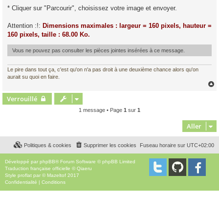
* Cliquer sur "Parcourir", choisissez votre image et envoyer.
Attention :!:
Dimensions maximales : largeur = 160 pixels, hauteur =
160 pixels, taille : 68.00 Ko.
Vous ne pouvez pas consulter les pièces jointes insérées à ce message.
Le pire dans tout ça, c'est qu'on n'a pas droit à une deuxième chance alors qu'on
aurait su quoi en faire.
Verrouillé
t
1 message • Page
1
sur
1
Aller
Politiques & cookies
Supprimer les cookies
Fuseau horaire sur
UTC+02:00
Développé par
phpBB
® Forum Software © phpBB Limited
Traduction française officielle
©
Qiaeru
Style
proflat
par ©
Mazeltof
2017
Confidentialité
|
Conditions