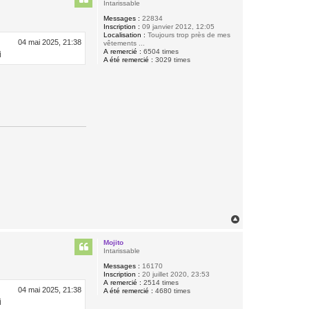
t
e
Intarissable
r
B
Messages :
22834
i
Inscription :
09 janvier 2012, 12:05
q
Localisation :
Toujours trop près de mes
04 mai 2025, 21:38
u
vêtements ...
e
A remercié :
6504 times
i
t
A été remercié :
3029 times
t
e
H
a
u
Mojito
t
Intarissable
Messages :
16170
Inscription :
20 juillet 2020, 23:53
A remercié :
2514 times
04 mai 2025, 21:38
A été remercié :
4680 times
i