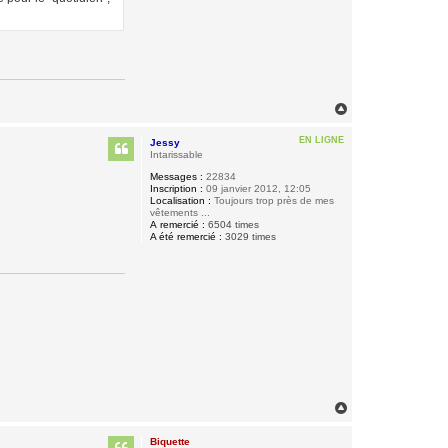
H
a
u
EN LIGNE
Jessy
t
Intarissable
Messages :
22834
Inscription :
09 janvier 2012, 12:05
Localisation :
Toujours trop près de mes
vêtements ...
A remercié :
6504 times
A été remercié :
3029 times
H
a
u
Biquette