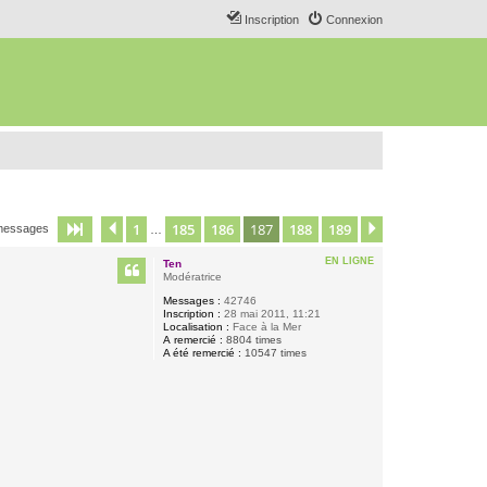
Inscription
Connexion
1
185
186
187
188
189
Page
187
Précédent
sur
189
Suivant
messages
…
EN LIGNE
Ten
Modératrice
Messages :
42746
Inscription :
28 mai 2011, 11:21
Localisation :
Face à la Mer
A remercié :
8804 times
A été remercié :
10547 times