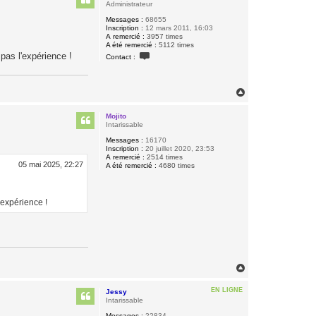
t
Administrateur
Messages :
68655
Inscription :
12 mars 2011, 16:03
A remercié :
3957 times
A été remercié :
5112 times
C
 pas l'expérience !
Contact :
o
n
t
a
H
c
a
t
u
e
Mojito
r
t
Intarissable
B
i
Messages :
16170
q
Inscription :
20 juillet 2020, 23:53
u
A remercié :
2514 times
e
05 mai 2025, 22:27
A été remercié :
4680 times
t
t
e
'expérience !
H
a
u
EN LIGNE
Jessy
t
Intarissable
Messages :
22834