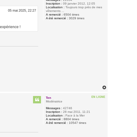
Inscription :
09 janvier 2012, 12:05
Localisation :
Toujours trop près de mes
05 mai 2025, 22:27
vêtements ...
A remercié :
6504 times
A été remercié :
3029 times
'expérience !
H
a
u
EN LIGNE
Ten
t
Modératrice
Messages :
42746
Inscription :
28 mai 2011, 11:21
Localisation :
Face à la Mer
A remercié :
8804 times
A été remercié :
10547 times