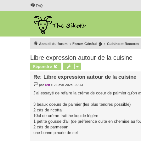
FAQ
Accueil du forum
Forum Général 🏠
Cuisine et Recettes
Libre expression autour de la cuisine
Répondre
Re: Libre expression autour de la cuisine
M
par
Ten
»
28 avril 2025, 20:13
e
s
J'ai essayé de refaire la crème de coeur de palmier qu'on 
s
a
g
3 beaux coeurs de palmier (les plus tendres possible)
e
2 càs de ricotta
10cl de crème fraîche liquide légère
1 petite gousse d'ail (de préférence cuite en chemise au fou
2 càs de parmesan
une bonne pincée de sel.