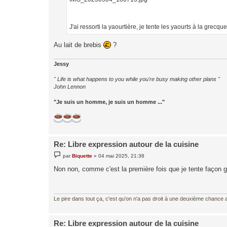
e
J'ai ressorti la yaourtière, je tente les yaourts à la grecque
Au lait de brebis
?
Jessy
" Life is what happens to you while you're busy making other plans "
John Lennon
"Je suis un homme, je suis un homme ..."
Re: Libre expression autour de la cuisine
M
par
Biquette
»
04 mai 2025, 21:38
e
s
Non non, comme c'est la première fois que je tente façon gre
s
a
g
e
Le pire dans tout ça, c'est qu'on n'a pas droit à une deuxième chance al
Re: Libre expression autour de la cuisine