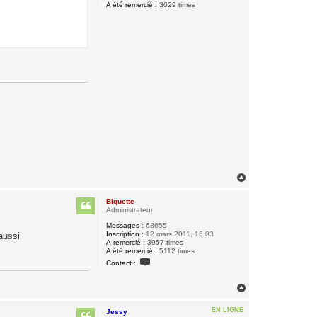
A été remercié :
3029 times
H
a
u
Biquette
t
Administrateur
Messages :
68655
Inscription :
12 mars 2011, 16:03
aussi
A remercié :
3957 times
A été remercié :
5112 times
C
Contact :
o
n
t
H
a
a
c
u
t
EN LIGNE
Jessy