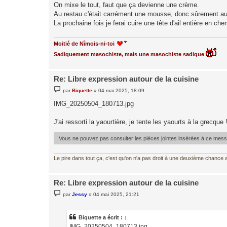
On mixe le tout, faut que ça devienne une crème.
Au restau c'était carrément une mousse, donc sûrement au sip
La prochaine fois je ferai cuire une tête d'ail entière en chem
Moitié de Nîmois-ni-toi
Sadiquement masochiste, mais une masochiste sadique
Re: Libre expression autour de la cuisine
M
par
Biquette
»
04 mai 2025, 18:09
e
s
IMG_20250504_180713.jpg
s
a
g
J'ai ressorti la yaourtière, je tente les yaourts à la grecque 
e
Vous ne pouvez pas consulter les pièces jointes insérées à ce mes
Le pire dans tout ça, c'est qu'on n'a pas droit à une deuxième chance al
Re: Libre expression autour de la cuisine
M
par
Jessy
»
04 mai 2025, 21:21
e
s
s
a
Biquette
a écrit :
↑
g
IMG_20250504_180713.jpg