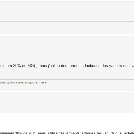
minimum 30% de MG) , mais j'utilise des ferments lactiques, les yaourts que j'
ors qu'on aurait su quoi en faire.
 minimum 30% de MG) , mais j'utilise des ferments lactiques, les yaourts que j'achète