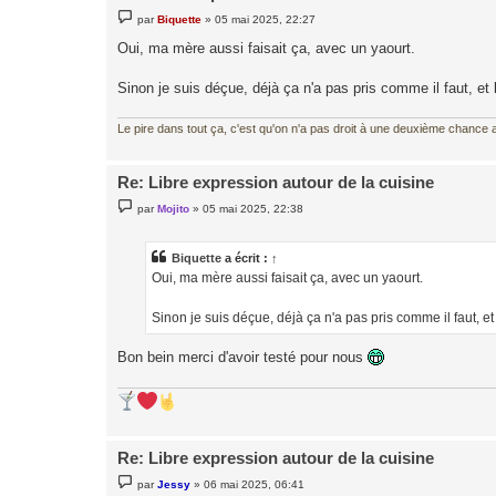
M
par
Biquette
»
05 mai 2025, 22:27
e
s
Oui, ma mère aussi faisait ça, avec un yaourt.
s
a
g
Sinon je suis déçue, déjà ça n'a pas pris comme il faut, et 
e
Le pire dans tout ça, c'est qu'on n'a pas droit à une deuxième chance al
Re: Libre expression autour de la cuisine
M
par
Mojito
»
05 mai 2025, 22:38
e
s
s
a
Biquette
a écrit :
↑
g
Oui, ma mère aussi faisait ça, avec un yaourt.
e
Sinon je suis déçue, déjà ça n'a pas pris comme il faut, et
Bon bein merci d'avoir testé pour nous
Re: Libre expression autour de la cuisine
M
par
Jessy
»
06 mai 2025, 06:41
e