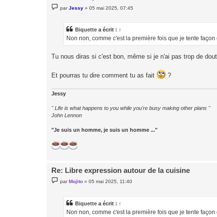
M
par
Jessy
»
05 mai 2025, 07:45
e
s
s
a
Biquette
a écrit :
↑
g
Non non, comme c'est la première fois que je tente façon g
e
Tu nous diras si c'est bon, même si je n'ai pas trop de dou
Et pourras tu dire comment tu as fait
?
Jessy
" Life is what happens to you while you're busy making other plans "
John Lennon
"Je suis un homme, je suis un homme ..."
Re: Libre expression autour de la cuisine
M
par
Mojito
»
05 mai 2025, 11:40
e
s
s
a
Biquette
a écrit :
↑
g
Non non, comme c'est la première fois que je tente façon g
e