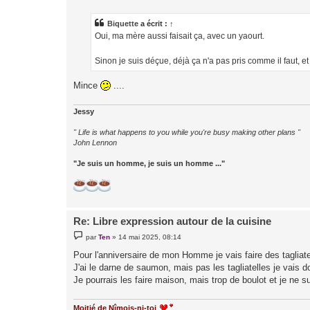
s
s
a
Biquette
a écrit :
↑
g
Oui, ma mère aussi faisait ça, avec un yaourt.
e
Sinon je suis déçue, déjà ça n'a pas pris comme il faut, et
Mince
....
Jessy
" Life is what happens to you while you're busy making other plans "
John Lennon
"Je suis un homme, je suis un homme ..."
Re: Libre expression autour de la cuisine
M
par
Ten
»
14 mai 2025, 08:14
e
s
Pour l'anniversaire de mon Homme je vais faire des tagliat
s
J'ai le darne de saumon, mais pas les tagliatelles je vais do
a
g
Je pourrais les faire maison, mais trop de boulot et je ne s
e
Moitié de Nîmois-ni-toi