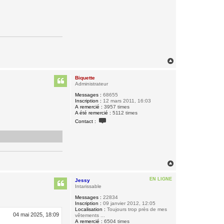
H
a
u
Biquette
t
Administrateur
Messages :
68655
Inscription :
12 mars 2011, 16:03
A remercié :
3957 times
A été remercié :
5112 times
C
Contact :
o
n
t
a
c
t
e
H
r
a
B
u
i
EN LIGNE
Jessy
t
q
Intarissable
u
e
Messages :
22834
t
Inscription :
09 janvier 2012, 12:05
t
Localisation :
Toujours trop près de mes
e
04 mai 2025, 18:09
vêtements ...
A remercié :
6504 times