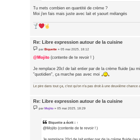
Tu mets combien en quantité de crème ?
Moi j'en fais mais juste avec lait et yaourt mélangés
Re: Libre expression autour de la cuisine
M
par
Biquette
»
05 mai 2025, 18:12
e
s
@Mojito
(contente de te revoir ! )
s
a
g
Je remplace 20cl de lait entier par de la crème fluide (au 
e
"quotidien", ça marche pas avec moi
Le pire dans tout ça, c'est qu'on n'a pas droit à une deuxième chance al
Re: Libre expression autour de la cuisine
M
par
Mojito
»
05 mai 2025, 18:29
e
s
s
a
Biquette
a écrit :
↑
g
@Mojito (contente de te revoir ! )
e
Je remplace 20cl de lait entier par de la crème fluide (au