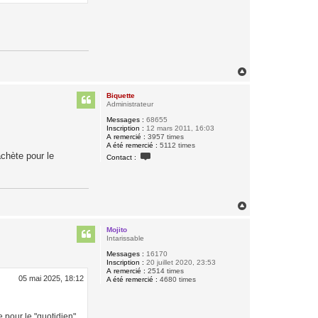
H
a
u
Biquette
t
Administrateur
Messages :
68655
Inscription :
12 mars 2011, 16:03
A remercié :
3957 times
A été remercié :
5112 times
C
achète pour le
Contact :
o
n
t
a
c
t
H
e
a
r
u
B
Mojito
t
i
Intarissable
q
Messages :
16170
u
Inscription :
20 juillet 2020, 23:53
e
A remercié :
2514 times
t
05 mai 2025, 18:12
A été remercié :
4680 times
t
e
 pour le "quotidien",