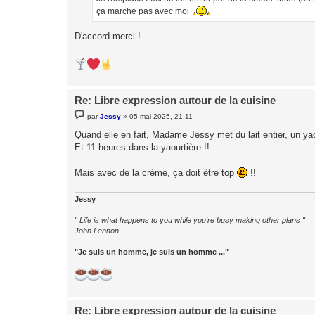
ça marche pas avec moi
D'accord merci !
Re: Libre expression autour de la cuisine
M
par
Jessy
»
05 mai 2025, 21:11
e
s
Quand elle en fait, Madame Jessy met du lait entier, un yao
s
Et 11 heures dans la yaourtière !!
a
g
e
Mais avec de la crème, ça doit être top
!!
Jessy
" Life is what happens to you while you're busy making other plans "
John Lennon
"Je suis un homme, je suis un homme ..."
Re: Libre expression autour de la cuisine