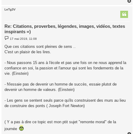
LeTg3V
t
Re: Citations, proverbes, légendes, images, vidéos, textes
inspirants =)
M
17 mai 2019, 11:08
e
s
Que ces citations sont pleines de sens ..
s
C'est un plaisir de les lires.
a
g
e
- Nous passons 15 ans à l'école et pas une fois on ne nous apprend la
confiance en soi, la passion et l'amour qui sont les fondements de la
vie. (Einstein)
- N'essaie pas de devenir un homme de succès, essaie plutot de
devenir un homme de valeurs. (Einstein)
- Les gens se sentent seuls parce qu'ils construisent des murs au lieu
de construire des ponts ( Joseph Fort Newton)
( Y a pas à dire ce topic est mon ptit sujet "remonte moral" de la
journée