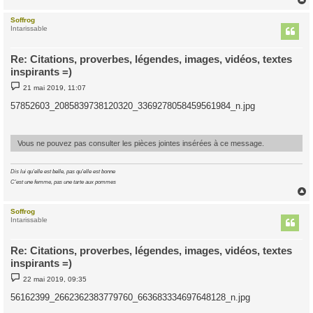
Soffrog
t
Intarissable
Re: Citations, proverbes, légendes, images, vidéos, textes
inspirants =)
M
21 mai 2019, 11:07
e
s
57852603_2085839738120320_3369278058459561984_n.jpg
s
a
g
e
Vous ne pouvez pas consulter les pièces jointes insérées à ce message.
Dis lui qu'elle est belle, pas qu'elle est bonne
C'est une femme, pas une tarte aux pommes
Soffrog
t
Intarissable
Re: Citations, proverbes, légendes, images, vidéos, textes
inspirants =)
M
22 mai 2019, 09:35
e
s
56162399_2662362383779760_663683334697648128_n.jpg
s
a