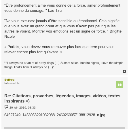
"Être profondément aimé vous donne de la force, aimer profondément
vous donne du courage. " Lao Tzu
"Ne vous excusez jamais d’être sensible ou émotionnel. Cela signifie
que vous avez un grand cœur et que vous n’avez pas peur que les
autres le voient. Montrer vos émotions est un signe de force. " Brigitte
Nicole
« Parfois, vous devez vous retrouver plus bas que terre pour vous
relever encore plus fort qu’avant. »
"I'll always be a fan of ol' stray dogs (...) Sunset skies, bonfire nights, I love the simple
things That's how I'll always be (...)"
Soffrog
t
Intarissable
Re: Citations, proverbes, légendes, images, vidéos, textes
inspirants =)
M
20 juin 2019, 08:33
e
s
64527249_1458053291032088_2469260957138812928_n.jpg
s
a
g
e