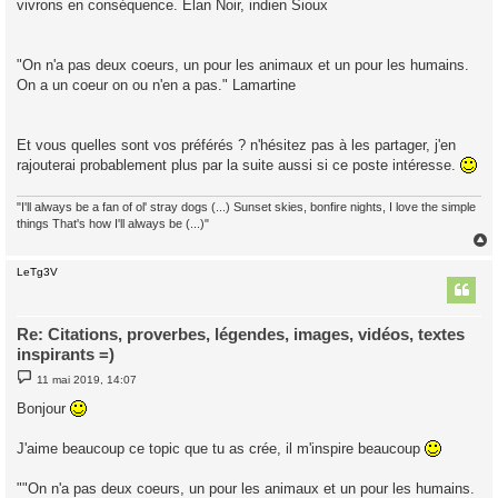
vivrons en conséquence. Elan Noir, indien Sioux
"On n'a pas deux coeurs, un pour les animaux et un pour les humains.
On a un coeur on ou n'en a pas." Lamartine
Et vous quelles sont vos préférés ? n'hésitez pas à les partager, j'en
rajouterai probablement plus par la suite aussi si ce poste intéresse.
"I'll always be a fan of ol' stray dogs (...) Sunset skies, bonfire nights, I love the simple
things That's how I'll always be (...)"
LeTg3V
t
Re: Citations, proverbes, légendes, images, vidéos, textes
inspirants =)
M
11 mai 2019, 14:07
e
s
Bonjour
s
a
g
J'aime beaucoup ce topic que tu as crée, il m'inspire beaucoup
e
""On n'a pas deux coeurs, un pour les animaux et un pour les humains.