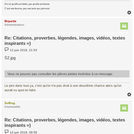
Dis lui qu'elle est belle, pas qu'elle est bonne
C'est une femme, pas une tarte aux pommes
Biquette
t
Administrateur
Re: Citations, proverbes, légendes, images, vidéos, textes
inspirants =)
M
12 juin 2019, 21:53
e
s
S2.jpg
s
a
g
e
Vous ne pouvez pas consulter les pièces jointes insérées à ce message.
Le pire dans tout ça, c'est qu'on n'a pas droit à une deuxième chance alors qu'on
aurait su quoi en faire.
Soffrog
t
Intarissable
Re: Citations, proverbes, légendes, images, vidéos, textes
inspirants =)
M
14 juin 2019, 08:59