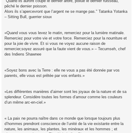
"Quand ils auront coupé le dernier arbre, pollué le dernier ruisseau,
pêché le dernier poisson.
Alors ils s’apercevront que l’argent ne se mange pas." Tatanka Yotanka
– Sitting Bull, guerrier sioux
«Quand vous vous levez le matin, remerciez pour la lumière matinale.
Remerciez pour votre vie et votre force. Remerciez pour la nourriture et
pour la joie de vivre. Et si vous ne voyez aucune raison de
remercier,soyez assuré que la faute vient de vous.» – Tecumseh, chef
des Indiens Shawnee
«Soyez bons avec la Terre : elle ne vous a pas été donnée par vos
parents, elle vous est prêtée par vos enfants.»
«Les différentes manières d’aimer sont les joyaux de la nature et de sa
splendeur. Considère toutes les formes d’amour comme les couleurs
d’un même arc-en-ciel.»
« La paix ne pourra naître dans ce monde que lorsque toujours plus
d’hommes prendront conscience de l’unité de la vie existante entre la
nature, les animaux, les plantes, les minéraux et les hommes ; et