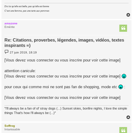
Dis lui qu'elle est belle, pas qu'elle est bonne
C'est une femme, pas une tarte aux pommes
amazone
t
Emérite
Re: Citations, proverbes, légendes, images, vidéos, textes
inspirants =)
M
27 juin 2019, 18:19
e
s
[Vous devez vous connecter ou vous inscrire pour voir cette image]
s
a
g
attention canicule:
e
[Vous devez vous connecter ou vous inscrire pour voir cette image]
pour ceux qui comme moi ne sont pas fan de shopping, mode etc
:
[Vous devez vous connecter ou vous inscrire pour voir cette image]
"I'll always be a fan of ol' stray dogs (...) Sunset skies, bonfire nights, I love the simple
things That's how I'll always be (...)"
Soffrog
t
Intarissable