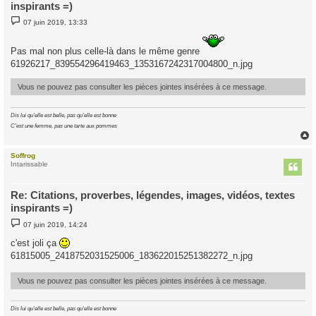
inspirants =)
M
07 juin 2019, 13:33
e
s
s
Pas mal non plus celle-là dans le même genre
a
g
61926217_839554296419463_1353167242317004800_n.jpg
e
Vous ne pouvez pas consulter les pièces jointes insérées à ce message.
Dis lui qu'elle est belle, pas qu'elle est bonne
C'est une femme, pas une tarte aux pommes
Soffrog
t
Intarissable
Re: Citations, proverbes, légendes, images, vidéos, textes
inspirants =)
M
07 juin 2019, 14:24
e
s
c'est joli ça
s
61815005_2418752031525006_183622015251382272_n.jpg
a
g
e
Vous ne pouvez pas consulter les pièces jointes insérées à ce message.
Dis lui qu'elle est belle, pas qu'elle est bonne