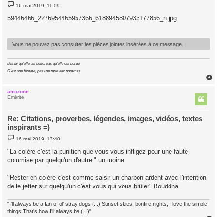
M
16 mai 2019, 11:09
e
s
59446466_2276954465957366_6188945807933177856_n.jpg
s
a
g
e
Vous ne pouvez pas consulter les pièces jointes insérées à ce message.
Dis lui qu'elle est belle, pas qu'elle est bonne
C'est une femme, pas une tarte aux pommes
amazone
t
Emérite
Re: Citations, proverbes, légendes, images, vidéos, textes
inspirants =)
M
16 mai 2019, 13:40
e
s
"La colère c'est la punition que vous vous infligez pour une faute
s
commise par quelqu'un d'autre " un moine
a
g
e
"Rester en colère c'est comme saisir un charbon ardent avec l'intention
de le jetter sur quelqu'un c'est vous qui vous brûler" Bouddha
"I'll always be a fan of ol' stray dogs (...) Sunset skies, bonfire nights, I love the simple
things That's how I'll always be (...)"