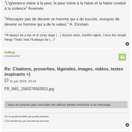
"L'ignorance mène à la peur, la peur mène à la haine et la haine conduit
à la violence" Averroès
"N'essayez pas de devenir un homme qui a du succès, essayez de
devenir un homme qui a de la valeur." A. Einstein
"I'll always be a fan of ol' stray dogs (...) Sunset skies, bonfire nights, I love the simple
things That's how I'll always be (...)"
Soffrog
t
Intarissable
Re: Citations, proverbes, légendes, images, vidéos, textes
inspirants =)
M
11 juin 2019, 20:10
e
s
FB_IMG_1560276563915.jpg
s
a
g
e
Vous ne pouvez pas consulter les pièces jointes insérées à ce message.
Dis lui qu'elle est belle, pas qu'elle est bonne
C'est une femme, pas une tarte aux pommes