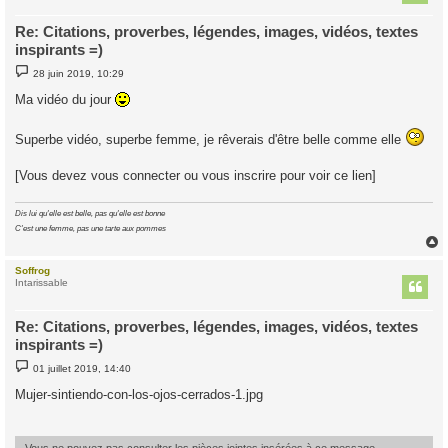
Re: Citations, proverbes, légendes, images, vidéos, textes
inspirants =)
M
28 juin 2019, 10:29
e
s
Ma vidéo du jour
s
a
g
Superbe vidéo, superbe femme, je rêverais d'être belle comme elle
e
[Vous devez vous connecter ou vous inscrire pour voir ce lien]
Dis lui qu'elle est belle, pas qu'elle est bonne
C'est une femme, pas une tarte aux pommes
Soffrog
t
Intarissable
Re: Citations, proverbes, légendes, images, vidéos, textes
inspirants =)
M
01 juillet 2019, 14:40
e
s
Mujer-sintiendo-con-los-ojos-cerrados-1.jpg
s
a
g
e
Vous ne pouvez pas consulter les pièces jointes insérées à ce message.