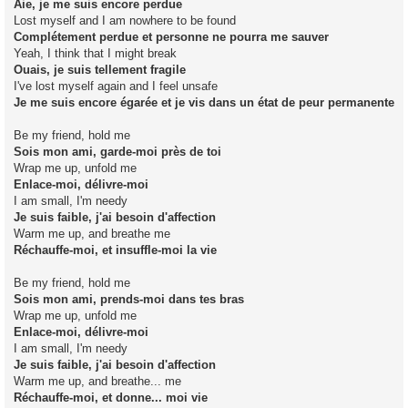
Aie, je me suis encore perdue
Lost myself and I am nowhere to be found
Complétement perdue et personne ne pourra me sauver
Yeah, I think that I might break
Ouais, je suis tellement fragile
I've lost myself again and I feel unsafe
Je me suis encore égarée et je vis dans un état de peur permanente
Be my friend, hold me
Sois mon ami, garde-moi près de toi
Wrap me up, unfold me
Enlace-moi, délivre-moi
I am small, I'm needy
Je suis faible, j'ai besoin d'affection
Warm me up, and breathe me
Réchauffe-moi, et insuffle-moi la vie
Be my friend, hold me
Sois mon ami, prends-moi dans tes bras
Wrap me up, unfold me
Enlace-moi, délivre-moi
I am small, I'm needy
Je suis faible, j'ai besoin d'affection
Warm me up, and breathe... me
Réchauffe-moi, et donne... moi vie