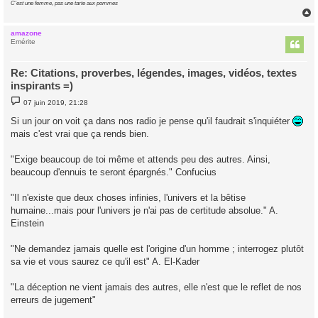
C'est une femme, pas une tarte aux pommes
amazone
t
Emérite
Re: Citations, proverbes, légendes, images, vidéos, textes
inspirants =)
M
07 juin 2019, 21:28
e
s
Si un jour on voit ça dans nos radio je pense qu'il faudrait s'inquiéter
s
mais c'est vrai que ça rends bien.
a
g
e
"Exige beaucoup de toi même et attends peu des autres. Ainsi,
beaucoup d'ennuis te seront épargnés." Confucius
"Il n'existe que deux choses infinies, l'univers et la bêtise
humaine...mais pour l'univers je n'ai pas de certitude absolue." A.
Einstein
"Ne demandez jamais quelle est l'origine d'un homme ; interrogez plutôt
sa vie et vous saurez ce qu'il est" A. El-Kader
"La déception ne vient jamais des autres, elle n'est que le reflet de nos
erreurs de jugement"