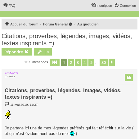
FAQ
Inscription
Connexion
Accueil du forum
Forum Général 🏠
Au quotidien
Citations, proverbes, légendes, images, vidéos,
textes inspirants =)
Répondre
1
2
3
4
5
30
Page
1
sur
30
Suivant
1199 messages
…
amazone
Emérite
Citations, proverbes, légendes, images, vidéos,
textes inspirants =)
M
11 mai 2019, 11:37
e
s
s
a
g
e
Je partage ici une de mes légendes préférés qui fait réfléchir sur la vie (
et qui n'est évidemment pas de moi
) :