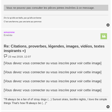
g
e
Vous ne pouvez pas consulter les pièces jointes insérées à ce message.
Dis lui qu'elle est belle, pas qu'elle est bonne
C'est une femme, pas une tarte aux pommes
amazone
t
Emérite
Re: Citations, proverbes, légendes, images, vidéos, textes
inspirants =)
M
23 mai 2019, 12:07
e
s
[Vous devez vous connecter ou vous inscrire pour voir cette image]
s
a
g
[Vous devez vous connecter ou vous inscrire pour voir cette image]
e
[Vous devez vous connecter ou vous inscrire pour voir cette image]
[Vous devez vous connecter ou vous inscrire pour voir cette image]
"I'll always be a fan of ol' stray dogs (...) Sunset skies, bonfire nights, I love the simple
things That's how I'll always be (...)"