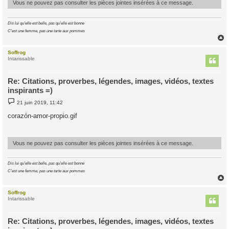
Vous ne pouvez pas consulter les pièces jointes insérées à ce message.
Dis lui qu'elle est belle, pas qu'elle est bonne
C'est une femme, pas une tarte aux pommes
Soffrog
t
Intarissable
Re: Citations, proverbes, légendes, images, vidéos, textes
inspirants =)
M
21 juin 2019, 11:42
e
s
corazón-amor-propio.gif
s
a
g
e
Vous ne pouvez pas consulter les pièces jointes insérées à ce message.
Dis lui qu'elle est belle, pas qu'elle est bonne
C'est une femme, pas une tarte aux pommes
Soffrog
t
Intarissable
Re: Citations, proverbes, légendes, images, vidéos, textes