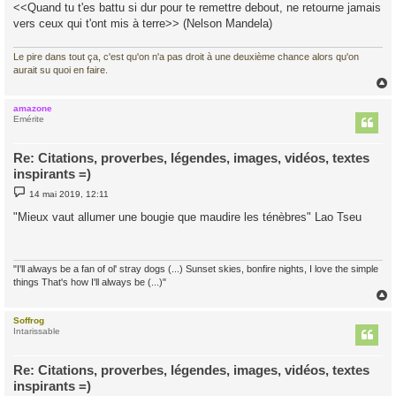
<<Quand tu t'es battu si dur pour te remettre debout, ne retourne jamais
vers ceux qui t'ont mis à terre>> (Nelson Mandela)
Le pire dans tout ça, c'est qu'on n'a pas droit à une deuxième chance alors qu'on
aurait su quoi en faire.
amazone
t
Emérite
Re: Citations, proverbes, légendes, images, vidéos, textes
inspirants =)
M
14 mai 2019, 12:11
e
s
"Mieux vaut allumer une bougie que maudire les ténèbres" Lao Tseu
s
a
g
e
"I'll always be a fan of ol' stray dogs (...) Sunset skies, bonfire nights, I love the simple
things That's how I'll always be (...)"
Soffrog
t
Intarissable
Re: Citations, proverbes, légendes, images, vidéos, textes
inspirants =)