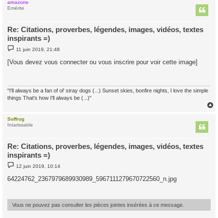
amazone
t
Emérite
Re: Citations, proverbes, légendes, images, vidéos, textes
inspirants =)
M
11 juin 2019, 21:48
e
s
[Vous devez vous connecter ou vous inscrire pour voir cette image]
s
a
g
e
"I'll always be a fan of ol' stray dogs (...) Sunset skies, bonfire nights, I love the simple
things That's how I'll always be (...)"
Soffrog
t
Intarissable
Re: Citations, proverbes, légendes, images, vidéos, textes
inspirants =)
M
12 juin 2019, 10:14
e
s
64224762_2367979689930989_5967111279670722560_n.jpg
s
a
g
e
Vous ne pouvez pas consulter les pièces jointes insérées à ce message.