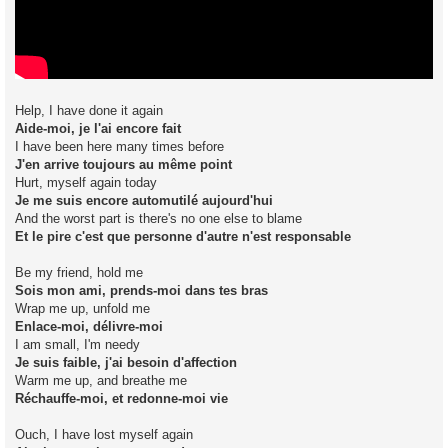
Help, I have done it again
Aide-moi, je l'ai encore fait
I have been here many times before
J'en arrive toujours au même point
Hurt, myself again today
Je me suis encore automutilé aujourd'hui
And the worst part is there's no one else to blame
Et le pire c'est que personne d'autre n'est responsable
Be my friend, hold me
Sois mon ami, prends-moi dans tes bras
Wrap me up, unfold me
Enlace-moi, délivre-moi
I am small, I'm needy
Je suis faible, j'ai besoin d'affection
Warm me up, and breathe me
Réchauffe-moi, et redonne-moi vie
Ouch, I have lost myself again