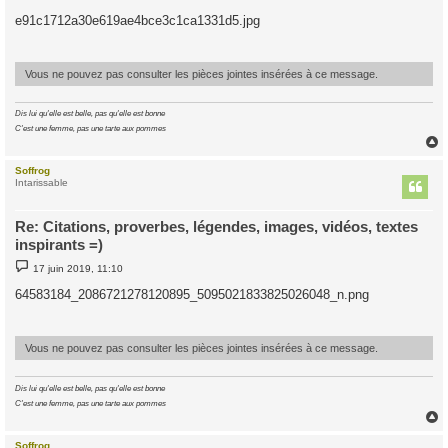
e
s
e91c1712a30e619ae4bce3c1ca1331d5.jpg
s
a
g
e
Vous ne pouvez pas consulter les pièces jointes insérées à ce message.
Dis lui qu'elle est belle, pas qu'elle est bonne
C'est une femme, pas une tarte aux pommes
Soffrog
t
Intarissable
Re: Citations, proverbes, légendes, images, vidéos, textes
inspirants =)
M
17 juin 2019, 11:10
e
s
64583184_2086721278120895_5095021833825026048_n.png
s
a
g
e
Vous ne pouvez pas consulter les pièces jointes insérées à ce message.
Dis lui qu'elle est belle, pas qu'elle est bonne
C'est une femme, pas une tarte aux pommes
Soffrog