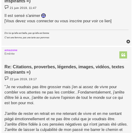
inspirants =)
M
21 juin 2019, 11:47
e
s
Il est sensé s'animer
s
[Vous devez vous connecter ou vous inscrire pour voir ce lien]
a
g
e
Dis lui qu'elle est belle, pas qu'elle est bonne
C'est une femme, pas une tarte aux pommes
amazone
t
Emérite
Re: Citations, proverbes, légendes, images, vidéos, textes
inspirants =)
M
22 juin 2019, 19:17
e
s
"Je ne voudrais pas être grossier mais j'en ai assez de vivre pour
s
combler vos attentes ne pas les combler...Fondamentalement, j'arrête
a
g
d'être lié à eux, j'arrête de suivre l'opinion de tout le monde sur ce qui
e
est bon pour moi.
J'arrête de rester en retrait en me retenant de vivre et en me sentant
piégé émotionnellement et ne pas être celui que je voudrais être.
J'arrête d'être fidèle à ces pensées négatives qui n'ont jamais été utiles.
J'arrête de laisser la culpabilité de mon passé me barrer le chemin et