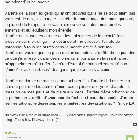
me priver d'un bel avenir.
J'arrête de laisser les gens qui m'ont prouvés qu'ils ne se souciaient pas
vraiment de moi, m'atteindre. J'arrête de trainer avec des amis qui dont,
la plupart du temps, je ne saurai dire si ce sont des amis ou des
ennemis et qui épuisent mon énergie.
J'arrête de laisser les attentes et les calendriers de la société faire
pression sur moi, diriger ma destinée et me stresser. J'arrête de
pardonner à tous les autres dans le monde entier à part moi.
J'arrête de vouloir que les gens cool m'acceptent. J'arrête de ne pas dire
ce que j'ai à l'esprit dans ces moments importants en laissant la peur
m'approcher et m'étouffer. J'arrête d'être si émotionnellement lié aux
"j'aime" et aux "partages" des gens que je connais à peine...
J'arrête de douter de moi et de me saboter (...) J'arrête de baisser ma
lumière pour que les autres n'aient pas à plisser des yeux. J'arrête la
pression de mes pairs et de plaire aux gens. J'arrête d'être prisonnier de
la perfection. J'arrête d'avoir peur de l'échec et peur du succès. J'arrête
les hésitations, le désespoir, les attentes, les dévastations. " Prince EA
"I'll always be a fan of ol' stray dogs (...) Sunset skies, bonfire nights, I love the simple
things That's how I'll always be (...)"
Soffrog
t
Intarissable