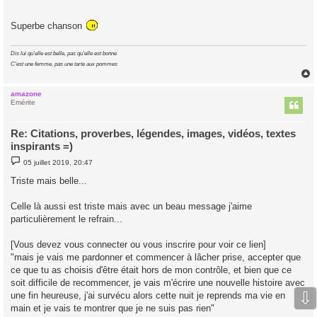
Superbe chanson
Dis lui qu'elle est belle, pas qu'elle est bonne
C'est une femme, pas une tarte aux pommes
amazone
t
Emérite
Re: Citations, proverbes, légendes, images, vidéos, textes
inspirants =)
M
05 juillet 2019, 20:47
e
s
Triste mais belle...
s
a
g
Celle là aussi est triste mais avec un beau message j'aime
e
particulièrement le refrain...
[Vous devez vous connecter ou vous inscrire pour voir ce lien]
"mais je vais me pardonner et commencer à lâcher prise, accepter que
ce que tu as choisis d'être était hors de mon contrôle, et bien que ce
soit difficile de recommencer, je vais m'écrire une nouvelle histoire avec
⇩
une fin heureuse, j'ai survécu alors cette nuit je reprends ma vie en
main et je vais te montrer que je ne suis pas rien"