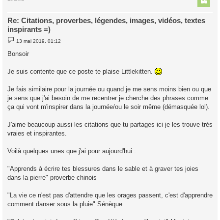
Re: Citations, proverbes, légendes, images, vidéos, textes
inspirants =)
M
13 mai 2019, 01:12
e
s
Bonsoir
s
a
g
Je suis contente que ce poste te plaise Littlekitten.
e
Je fais similaire pour la journée ou quand je me sens moins bien ou que
je sens que j'ai besoin de me recentrer je cherche des phrases comme
ça qui vont m'inspirer dans la journée/ou le soir même (démasquée lol).
J'aime beaucoup aussi les citations que tu partages ici je les trouve très
vraies et inspirantes.
Voilà quelques unes que j'ai pour aujourd'hui :
"Apprends à écrire tes blessures dans le sable et à graver tes joies
dans la pierre" proverbe chinois
"La vie ce n'est pas d'attendre que les orages passent, c'est d'apprendre
comment danser sous la pluie" Sénèque