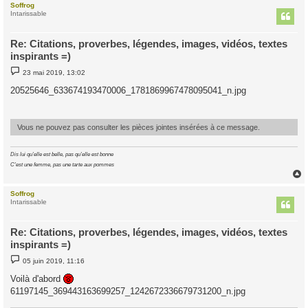
Soffrog
t
Intarissable
Re: Citations, proverbes, légendes, images, vidéos, textes
inspirants =)
M
23 mai 2019, 13:02
e
s
20525646_633674193470006_1781869967478095041_n.jpg
s
a
g
e
Vous ne pouvez pas consulter les pièces jointes insérées à ce message.
Dis lui qu'elle est belle, pas qu'elle est bonne
C'est une femme, pas une tarte aux pommes
Soffrog
t
Intarissable
Re: Citations, proverbes, légendes, images, vidéos, textes
inspirants =)
M
05 juin 2019, 11:16
e
s
Voilà d'abord
s
61197145_369443163699257_1242672336679731200_n.jpg
a
g
e