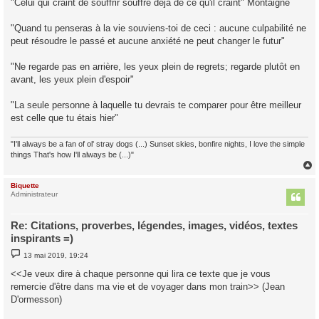
"Celui qui craint de souffrir souffre déjà de ce qu'il craint" Montaigne
"Quand tu penseras à la vie souviens-toi de ceci : aucune culpabilité ne
peut résoudre le passé et aucune anxiété ne peut changer le futur"
"Ne regarde pas en arrière, les yeux plein de regrets; regarde plutôt en
avant, les yeux plein d'espoir"
"La seule personne à laquelle tu devrais te comparer pour être meilleur
est celle que tu étais hier"
"I'll always be a fan of ol' stray dogs (...) Sunset skies, bonfire nights, I love the simple
things That's how I'll always be (...)"
Biquette
t
Administrateur
Re: Citations, proverbes, légendes, images, vidéos, textes
inspirants =)
M
13 mai 2019, 19:24
e
s
<<Je veux dire à chaque personne qui lira ce texte que je vous
s
remercie d'être dans ma vie et de voyager dans mon train>> (Jean
a
g
D'ormesson)
e