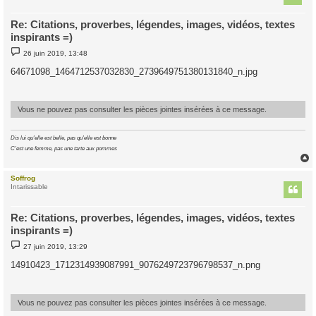
Re: Citations, proverbes, légendes, images, vidéos, textes
inspirants =)
M
26 juin 2019, 13:48
e
s
64671098_1464712537032830_2739649751380131840_n.jpg
s
a
g
e
Vous ne pouvez pas consulter les pièces jointes insérées à ce message.
Dis lui qu'elle est belle, pas qu'elle est bonne
C'est une femme, pas une tarte aux pommes
Soffrog
t
Intarissable
Re: Citations, proverbes, légendes, images, vidéos, textes
inspirants =)
M
27 juin 2019, 13:29
e
s
14910423_1712314939087991_9076249723796798537_n.png
s
a
g
e
Vous ne pouvez pas consulter les pièces jointes insérées à ce message.