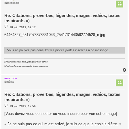
t
Intarissable
Re: Citations, proverbes, légendes, images, vidéos, textes
inspirants =)
M
18 juin 2019, 09:17
e
s
64464327_2517073878331043_2541731443562774528_n.jpg
s
a
g
e
Vous ne pouvez pas consulter les pièces jointes insérées à ce message.
Dis lui qu'elle est belle, pas qu'elle est bonne
C'est une femme, pas une tarte aux pommes
amazone
t
Emérite
Re: Citations, proverbes, légendes, images, vidéos, textes
inspirants =)
M
19 juin 2019, 19:56
e
s
[Vous devez vous connecter ou vous inscrire pour voir cette image]
s
a
g
« Je ne suis pas ce qui m’est arrivé, je suis ce que je choisis d’être. »
e