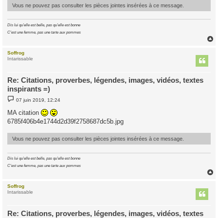
Vous ne pouvez pas consulter les pièces jointes insérées à ce message.
Dis lui qu'elle est belle, pas qu'elle est bonne
C'est une femme, pas une tarte aux pommes
Soffrog
t
Intarissable
Re: Citations, proverbes, légendes, images, vidéos, textes
inspirants =)
M
07 juin 2019, 12:24
e
s
MA citation
s
6785f406b4e1744d2d39f2758687dc5b.jpg
a
g
e
Vous ne pouvez pas consulter les pièces jointes insérées à ce message.
Dis lui qu'elle est belle, pas qu'elle est bonne
C'est une femme, pas une tarte aux pommes
Soffrog
t
Intarissable
Re: Citations, proverbes, légendes, images, vidéos, textes