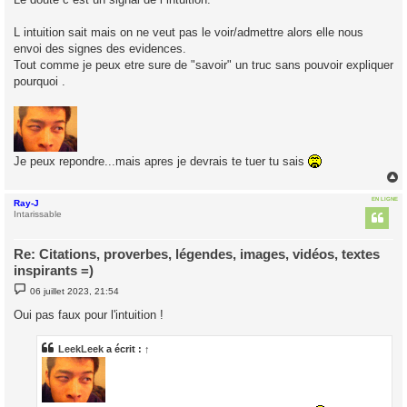
L intuition sait mais on ne veut pas le voir/admettre alors elle nous
envoi des signes des evidences.
Tout comme je peux etre sure de "savoir" un truc sans pouvoir expliquer
pourquoi .
Je peux repondre...mais apres je devrais te tuer tu sais
EN LIGNE
Ray-J
t
Intarissable
Re: Citations, proverbes, légendes, images, vidéos, textes
inspirants =)
M
06 juillet 2023, 21:54
e
s
Oui pas faux pour l'intuition !
s
a
g
LeekLeek
a écrit :
↑
e