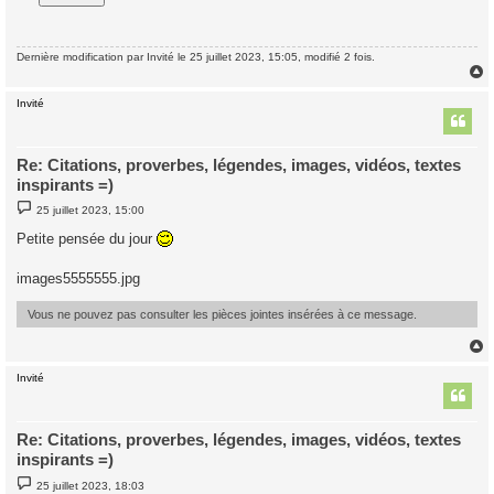
a
g
e
Dernière modification par
Invité
le 25 juillet 2023, 15:05, modifié 2 fois.
Invité
t
Re: Citations, proverbes, légendes, images, vidéos, textes
inspirants =)
M
25 juillet 2023, 15:00
e
s
Petite pensée du jour
s
a
g
images5555555.jpg
e
Vous ne pouvez pas consulter les pièces jointes insérées à ce message.
Invité
t
Re: Citations, proverbes, légendes, images, vidéos, textes
inspirants =)
M
25 juillet 2023, 18:03
e