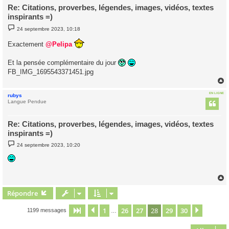
Re: Citations, proverbes, légendes, images, vidéos, textes
inspirants =)
M
24 septembre 2023, 10:18
e
s
Exactement
@Pelipa
s
a
g
Et la pensée complémentaire du jour
e
FB_IMG_1695543371451.jpg
EN LIGNE
rubys
t
Langue Pendue
Re: Citations, proverbes, légendes, images, vidéos, textes
inspirants =)
M
24 septembre 2023, 10:20
e
s
s
a
g
e
Répondre
t
1
26
27
28
29
30
Page
28
Précédent
sur
30
Suivant
1199 messages
…