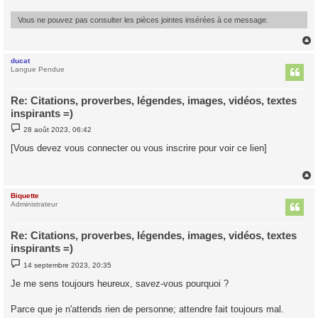
g
e
Vous ne pouvez pas consulter les pièces jointes insérées à ce message.
ducat
t
Langue Pendue
Re: Citations, proverbes, légendes, images, vidéos, textes
inspirants =)
M
28 août 2023, 06:42
e
s
[Vous devez vous connecter ou vous inscrire pour voir ce lien]
s
a
g
e
Biquette
t
Administrateur
Re: Citations, proverbes, légendes, images, vidéos, textes
inspirants =)
M
14 septembre 2023, 20:35
e
s
Je me sens toujours heureux, savez-vous pourquoi ?
s
a
g
Parce que je n'attends rien de personne; attendre fait toujours mal.
e