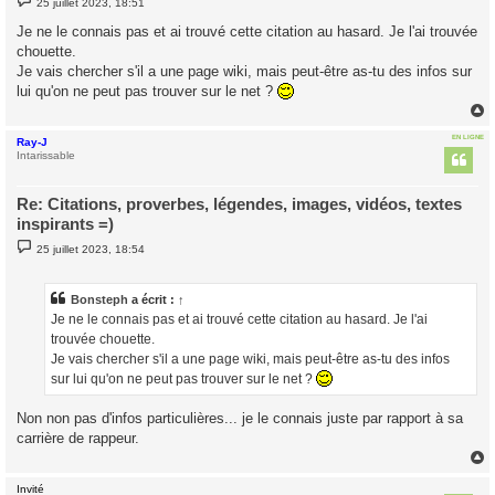
25 juillet 2023, 18:51
e
s
Je ne le connais pas et ai trouvé cette citation au hasard. Je l'ai trouvée
s
chouette.
a
g
Je vais chercher s'il a une page wiki, mais peut-être as-tu des infos sur
e
lui qu'on ne peut pas trouver sur le net ?
EN LIGNE
Ray-J
t
Intarissable
Re: Citations, proverbes, légendes, images, vidéos, textes
inspirants =)
M
25 juillet 2023, 18:54
e
s
s
a
Bonsteph
a écrit :
↑
g
Je ne le connais pas et ai trouvé cette citation au hasard. Je l'ai
e
trouvée chouette.
Je vais chercher s'il a une page wiki, mais peut-être as-tu des infos
sur lui qu'on ne peut pas trouver sur le net ?
Non non pas d'infos particulières... je le connais juste par rapport à sa
carrière de rappeur.
Invité