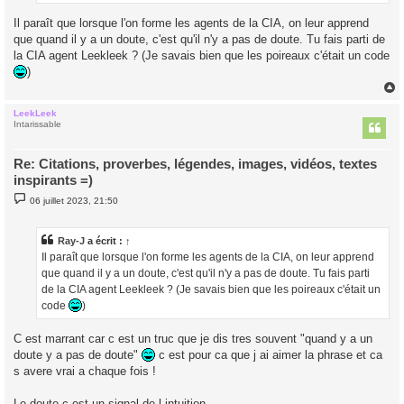
Il paraît que lorsque l'on forme les agents de la CIA, on leur apprend
que quand il y a un doute, c'est qu'il n'y a pas de doute. Tu fais parti de
la CIA agent Leekleek ? (Je savais bien que les poireaux c'était un code
)
LeekLeek
t
Intarissable
Re: Citations, proverbes, légendes, images, vidéos, textes
inspirants =)
M
06 juillet 2023, 21:50
e
s
s
a
Ray-J
a écrit :
↑
g
Il paraît que lorsque l'on forme les agents de la CIA, on leur apprend
e
que quand il y a un doute, c'est qu'il n'y a pas de doute. Tu fais parti
de la CIA agent Leekleek ? (Je savais bien que les poireaux c'était un
code
)
C est marrant car c est un truc que je dis tres souvent "quand y a un
doute y a pas de doute"
c est pour ca que j ai aimer la phrase et ca
s avere vrai a chaque fois !
Le doute c est un signal de l intuition.