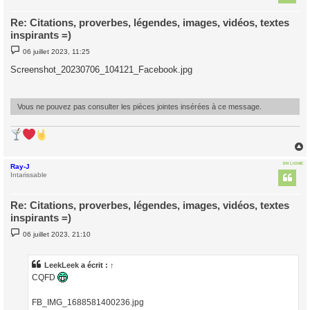
Re: Citations, proverbes, légendes, images, vidéos, textes
inspirants =)
M
06 juillet 2023, 11:25
e
s
Screenshot_20230706_104121_Facebook.jpg
s
a
g
e
Vous ne pouvez pas consulter les pièces jointes insérées à ce message.
EN LIGNE
Ray-J
t
Intarissable
Re: Citations, proverbes, légendes, images, vidéos, textes
inspirants =)
M
06 juillet 2023, 21:10
e
s
s
a
LeekLeek
a écrit :
↑
g
CQFD
e
FB_IMG_1688581400236.jpg