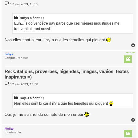
M
17 juin 2023, 16:55
e
s
s
a
rubys
a écrit :
↑
g
Euh...ils doivent être gay parce que ces mêmes moustiques me
e
trouvent attirant aussi.
Non elles sont bi car il n'y a que les femelles qui piquent
EN LIGNE
rubys
t
Langue Pendue
Re: Citations, proverbes, légendes, images, vidéos, textes
inspirants =)
M
17 juin 2023, 16:58
e
s
s
a
Ray-J
a écrit :
↑
g
Non elles sont bi car il n'y a que les femelles qui piquent
e
Oui, je me suis rendu compte de mon erreur
Mojito
t
Intarissable