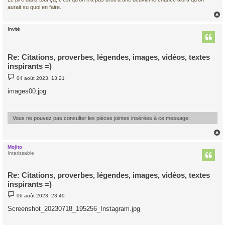
aurait su quoi en faire.
Invité
t
Re: Citations, proverbes, légendes, images, vidéos, textes
inspirants =)
M
04 août 2023, 13:21
e
s
images00.jpg
s
a
g
e
Vous ne pouvez pas consulter les pièces jointes insérées à ce message.
Mojito
t
Intarissable
Re: Citations, proverbes, légendes, images, vidéos, textes
inspirants =)
M
06 août 2023, 23:49
e
s
Screenshot_20230718_195256_Instagram.jpg
s
a
g