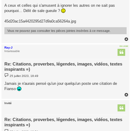
s
A ceux et celles qui s'amusent à ignorer les autres on ne sait pas
s
pourquoi... Délit de sale gueule ?
a
g
e
45d20ac15a4420295d27d9a0ca56264a.jpg
Vous ne pouvez pas consulter les pièces jointes insérées à ce message.
EN LIGNE
Ray-J
t
Intarissable
Re: Citations, proverbes, légendes, images, vidéos, textes
inspirants =)
M
25 juillet 2023, 18:49
e
s
Jamais je n'aurais pensé qu'un jour quelqu'un poste une citation de
s
Fianso
a
g
e
Invité
t
Re: Citations, proverbes, légendes, images, vidéos, textes
inspirants =)
M