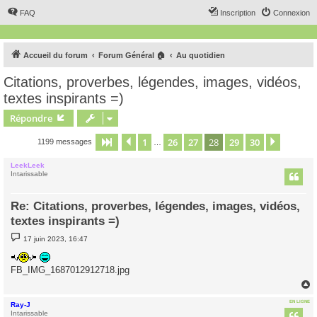
FAQ
Inscription
Connexion
Accueil du forum
Forum Général 🏠
Au quotidien
Citations, proverbes, légendes, images, vidéos,
textes inspirants =)
Répondre
1
26
27
28
29
30
Page
28
Précédent
sur
30
Suivant
1199 messages
…
LeekLeek
Intarissable
Re: Citations, proverbes, légendes, images, vidéos,
textes inspirants =)
M
17 juin 2023, 16:47
e
s
s
FB_IMG_1687012912718.jpg
a
g
e
EN LIGNE
Ray-J
t
Intarissable