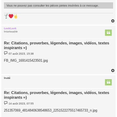
e
Vous ne pouvez pas consulter les pièces jointes insérées à ce message.
LeekLeek
t
Intarissable
Re: Citations, proverbes, légendes, images, vidéos, textes
inspirants =)
M
07 août 2023, 15:38
e
s
FB_IMG_1691415423501.jpg
s
a
g
e
Invité
t
Re: Citations, proverbes, légendes, images, vidéos, textes
inspirants =)
M
14 août 2023, 07:55
e
s
251357069_4814840638548653_2251522275517465733_n.jpg
s
a