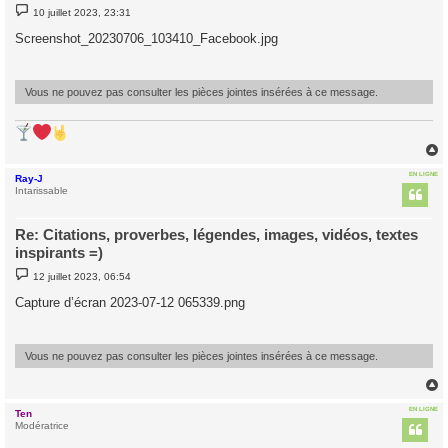
M
10 juillet 2023, 23:31
e
s
Screenshot_20230706_103410_Facebook.jpg
s
a
g
e
Vous ne pouvez pas consulter les pièces jointes insérées à ce message.
EN LIGNE
Ray-J
t
Intarissable
Re: Citations, proverbes, légendes, images, vidéos, textes
inspirants =)
M
12 juillet 2023, 06:54
e
s
Capture d’écran 2023-07-12 065339.png
s
a
g
e
Vous ne pouvez pas consulter les pièces jointes insérées à ce message.
EN LIGNE
Ten
t
Modératrice