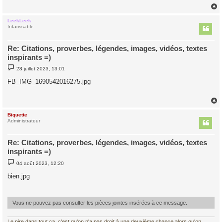
LeekLeek
t
Intarissable
Re: Citations, proverbes, légendes, images, vidéos, textes
inspirants =)
M
28 juillet 2023, 13:01
e
s
FB_IMG_1690542016275.jpg
s
a
g
e
Biquette
t
Administrateur
Re: Citations, proverbes, légendes, images, vidéos, textes
inspirants =)
M
04 août 2023, 12:20
e
s
bien.jpg
s
a
g
e
Vous ne pouvez pas consulter les pièces jointes insérées à ce message.
Le pire dans tout ça, c'est qu'on n'a pas droit à une deuxième chance alors qu'on