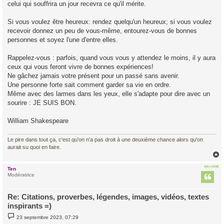
celui qui souffrira un jour recevra ce qu'il mérite.
Si vous voulez être heureux: rendez quelqu'un heureux; si vous voulez
recevoir donnez un peu de vous-même, entourez-vous de bonnes
personnes et soyez l'une d'entre elles.
Rappelez-vous : parfois, quand vous vous y attendez le moins, il y aura
ceux qui vous feront vivre de bonnes expériences!
Ne gâchez jamais votre présent pour un passé sans avenir.
Une personne forte sait comment garder sa vie en ordre.
Même avec des larmes dans les yeux, elle s'adapte pour dire avec un
sourire : JE SUIS BON.
William Shakespeare
Le pire dans tout ça, c'est qu'on n'a pas droit à une deuxième chance alors qu'on
aurait su quoi en faire.
EN LIGNE
Ten
t
Modératrice
Re: Citations, proverbes, légendes, images, vidéos, textes
inspirants =)
M
23 septembre 2023, 07:29
e