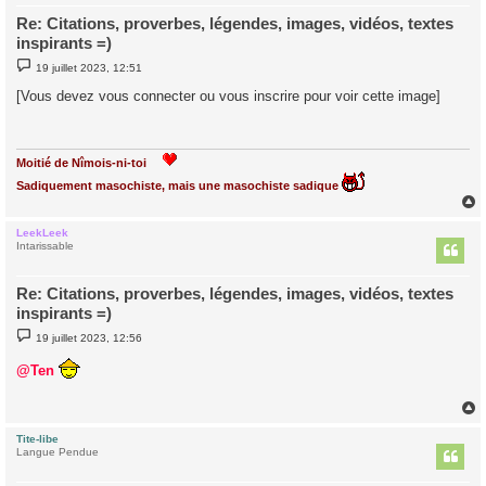
Re: Citations, proverbes, légendes, images, vidéos, textes
inspirants =)
M
19 juillet 2023, 12:51
e
s
[Vous devez vous connecter ou vous inscrire pour voir cette image]
s
a
g
e
Moitié de Nîmois-ni-toi
Sadiquement masochiste, mais une masochiste sadique
LeekLeek
t
Intarissable
Re: Citations, proverbes, légendes, images, vidéos, textes
inspirants =)
M
19 juillet 2023, 12:56
e
s
@Ten
s
a
g
e
Tite-libe
t
Langue Pendue