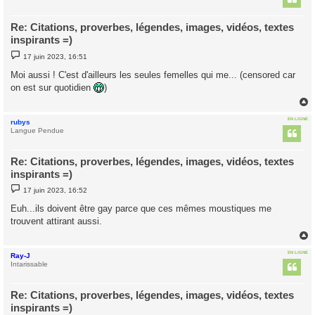
Re: Citations, proverbes, légendes, images, vidéos, textes
inspirants =)
M
17 juin 2023, 16:51
e
s
Moi aussi ! C'est d'ailleurs les seules femelles qui me... (censored car
s
on est sur quotidien
)
a
g
e
EN LIGNE
rubys
t
Langue Pendue
Re: Citations, proverbes, légendes, images, vidéos, textes
inspirants =)
M
17 juin 2023, 16:52
e
s
Euh...ils doivent être gay parce que ces mêmes moustiques me
s
trouvent attirant aussi.
a
g
e
EN LIGNE
Ray-J
t
Intarissable
Re: Citations, proverbes, légendes, images, vidéos, textes
inspirants =)