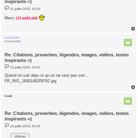
inspirants =)
M
21 juillet 2023, 10:33
e
s
Merci
@LeekLeek
s
a
g
e
LeekLeek
t
Intarissable
Re: Citations, proverbes, légendes, images, vidéos, textes
inspirants =)
M
23 juillet 2023, 23:37
e
s
Quand on sait deja ce qu on ne veut pas voir...
s
FB_IMG_1690148209762.jpg
a
g
e
Invité
t
Re: Citations, proverbes, légendes, images, vidéos, textes
inspirants =)
M
24 juillet 2023, 00:35
e
s
s