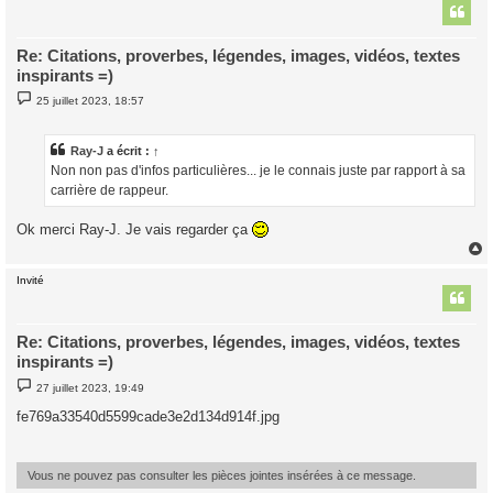
t
Re: Citations, proverbes, légendes, images, vidéos, textes
inspirants =)
M
25 juillet 2023, 18:57
e
s
s
a
Ray-J
a écrit :
↑
g
Non non pas d'infos particulières... je le connais juste par rapport à sa
e
carrière de rappeur.
Ok merci Ray-J. Je vais regarder ça
Invité
t
Re: Citations, proverbes, légendes, images, vidéos, textes
inspirants =)
M
27 juillet 2023, 19:49
e
s
fe769a33540d5599cade3e2d134d914f.jpg
s
a
g
e
Vous ne pouvez pas consulter les pièces jointes insérées à ce message.