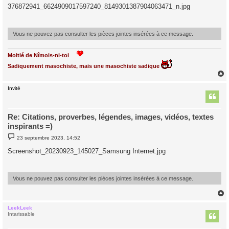
s
376872941_6624909017597240_8149301387904063471_n.jpg
s
a
g
e
Vous ne pouvez pas consulter les pièces jointes insérées à ce message.
Moitié de Nîmois-ni-toi
Sadiquement masochiste, mais une masochiste sadique
Invité
t
Re: Citations, proverbes, légendes, images, vidéos, textes
inspirants =)
M
23 septembre 2023, 14:52
e
s
Screenshot_20230923_145027_Samsung Internet.jpg
s
a
g
e
Vous ne pouvez pas consulter les pièces jointes insérées à ce message.
LeekLeek
t
Intarissable