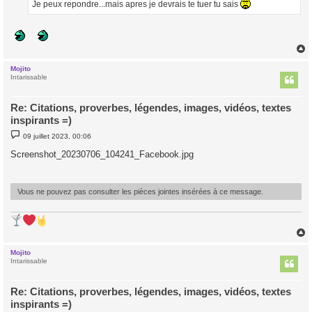
Je peux repondre...mais apres je devrais te tuer tu sais
Mojito
t
Intarissable
Re: Citations, proverbes, légendes, images, vidéos, textes
inspirants =)
M
09 juillet 2023, 00:06
e
s
Screenshot_20230706_104241_Facebook.jpg
s
a
g
e
Vous ne pouvez pas consulter les pièces jointes insérées à ce message.
Mojito
t
Intarissable
Re: Citations, proverbes, légendes, images, vidéos, textes
inspirants =)