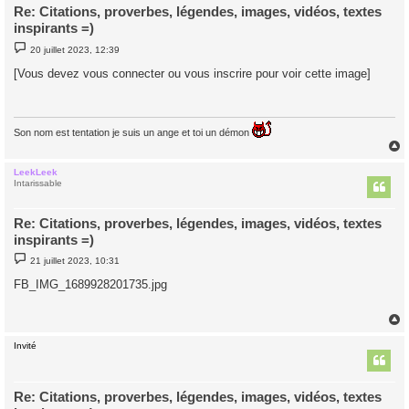
Re: Citations, proverbes, légendes, images, vidéos, textes
inspirants =)
M
20 juillet 2023, 12:39
e
s
[Vous devez vous connecter ou vous inscrire pour voir cette image]
s
a
g
e
Son nom est tentation je suis un ange et toi un démon
LeekLeek
t
Intarissable
Re: Citations, proverbes, légendes, images, vidéos, textes
inspirants =)
M
21 juillet 2023, 10:31
e
s
FB_IMG_1689928201735.jpg
s
a
g
e
Invité
t
Re: Citations, proverbes, légendes, images, vidéos, textes