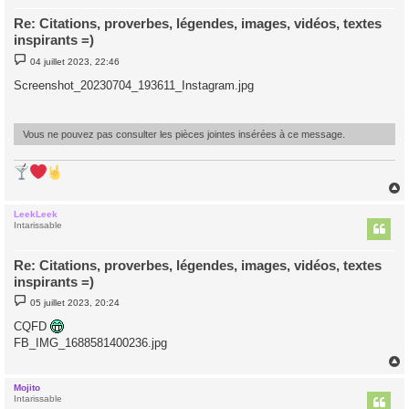
Re: Citations, proverbes, légendes, images, vidéos, textes
inspirants =)
M
04 juillet 2023, 22:46
e
s
Screenshot_20230704_193611_Instagram.jpg
s
a
g
e
Vous ne pouvez pas consulter les pièces jointes insérées à ce message.
LeekLeek
t
Intarissable
Re: Citations, proverbes, légendes, images, vidéos, textes
inspirants =)
M
05 juillet 2023, 20:24
e
s
CQFD
s
FB_IMG_1688581400236.jpg
a
g
e
Mojito
t
Intarissable