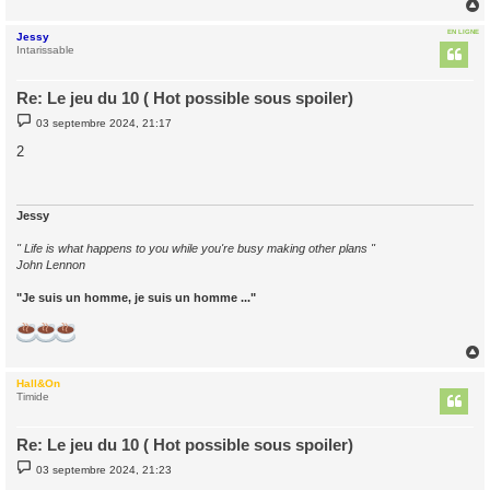
EN LIGNE
Jessy
t
Intarissable
Re: Le jeu du 10 ( Hot possible sous spoiler)
M
03 septembre 2024, 21:17
e
s
2
s
a
g
e
Jessy
" Life is what happens to you while you're busy making other plans "
John Lennon
"Je suis un homme, je suis un homme ..."
Hall&On
t
Timide
Re: Le jeu du 10 ( Hot possible sous spoiler)
M
03 septembre 2024, 21:23
e