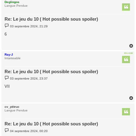
Deglingos
t
Langue Pendue
Re: Le jeu du 10 ( Hot possible sous spoiler)
M
03 septembre 2024, 21:29
e
s
6
s
a
g
e
EN LIGNE
Ray-J
t
Intarissable
Re: Le jeu du 10 ( Hot possible sous spoiler)
M
03 septembre 2024, 23:37
e
s
VII
s
a
g
e
cv_ptitruc
t
Langue Pendue
Re: Le jeu du 10 ( Hot possible sous spoiler)
M
04 septembre 2024, 00:20
e