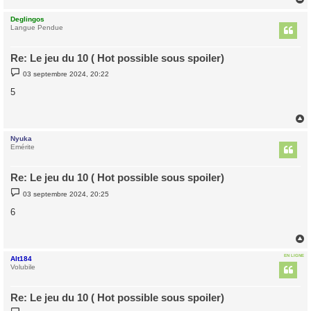
e
Deglingos
t
Langue Pendue
Re: Le jeu du 10 ( Hot possible sous spoiler)
M
03 septembre 2024, 20:22
e
s
5
s
a
g
e
Nyuka
t
Emérite
Re: Le jeu du 10 ( Hot possible sous spoiler)
M
03 septembre 2024, 20:25
e
s
6
s
a
g
e
EN LIGNE
Alt184
t
Volubile
Re: Le jeu du 10 ( Hot possible sous spoiler)
M