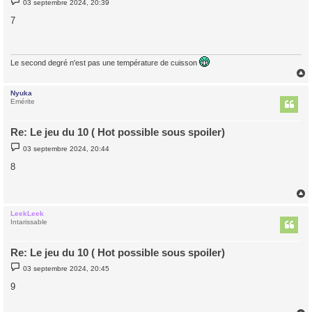
03 septembre 2024, 20:39
e
s
7
s
a
g
e
Le second degré n'est pas une température de cuisson
Nyuka
t
Emérite
Re: Le jeu du 10 ( Hot possible sous spoiler)
M
03 septembre 2024, 20:44
e
s
8
s
a
g
e
LeekLeek
t
Intarissable
Re: Le jeu du 10 ( Hot possible sous spoiler)
M
03 septembre 2024, 20:45
e
s
9
s
a
g