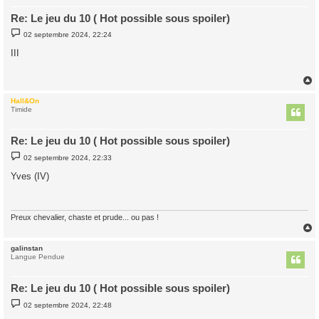
Re: Le jeu du 10 ( Hot possible sous spoiler)
M
02 septembre 2024, 22:24
e
s
III
s
a
g
e
Hall&On
t
Timide
Re: Le jeu du 10 ( Hot possible sous spoiler)
M
02 septembre 2024, 22:33
e
s
Yves (IV)
s
a
g
e
Preux chevalier, chaste et prude... ou pas !
galinstan
t
Langue Pendue
Re: Le jeu du 10 ( Hot possible sous spoiler)
M
02 septembre 2024, 22:48
e
s