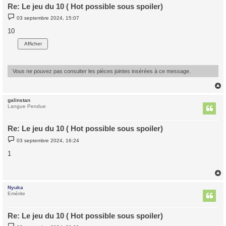
Re: Le jeu du 10 ( Hot possible sous spoiler)
M
03 septembre 2024, 15:07
e
s
10
s
a
g
e
Vous ne pouvez pas consulter les pièces jointes insérées à ce message.
galinstan
t
Langue Pendue
Re: Le jeu du 10 ( Hot possible sous spoiler)
M
03 septembre 2024, 16:24
e
s
1
s
a
g
e
Nyuka
t
Emérite
Re: Le jeu du 10 ( Hot possible sous spoiler)
M