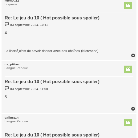
Michou22
t
Loquace
Re: Le jeu du 10 ( Hot possible sous spoiler)
M
03 septembre 2024, 10:42
e
s
4
s
a
g
e
La liberté,c’est de savoir danser avec ses chaînes.(Nietzsche)
cv_ptitruc
t
Langue Pendue
Re: Le jeu du 10 ( Hot possible sous spoiler)
M
03 septembre 2024, 11:00
e
s
5
s
a
g
e
galinstan
t
Langue Pendue
Re: Le jeu du 10 ( Hot possible sous spoiler)