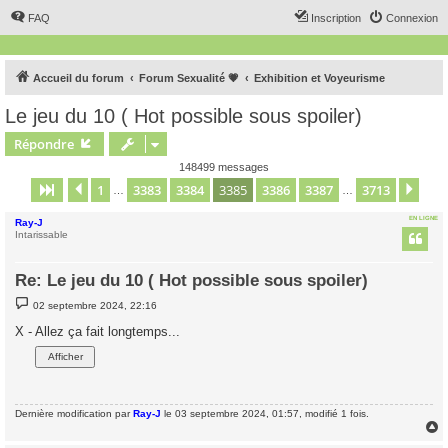
FAQ
Inscription
Connexion
Accueil du forum
Forum Sexualité 💗
Exhibition et Voyeurisme
Le jeu du 10 ( Hot possible sous spoiler)
Répondre
148499 messages
1
3383
3384
3385
3386
3387
3713
Page
3385
Précédent
sur
3713
Sui
…
…
EN LIGNE
Ray-J
Intarissable
Re: Le jeu du 10 ( Hot possible sous spoiler)
M
02 septembre 2024, 22:16
e
s
X - Allez ça fait longtemps...
s
a
g
e
Dernière modification par
Ray-J
le 03 septembre 2024, 01:57, modifié 1 fois.