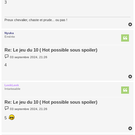
s
3
s
a
g
e
Preux chevalier, chaste et prude... ou pas !
Nyuka
t
Emérite
Re: Le jeu du 10 ( Hot possible sous spoiler)
M
03 septembre 2024, 21:26
e
s
4
s
a
g
e
LeekLeek
t
Intarissable
Re: Le jeu du 10 ( Hot possible sous spoiler)
M
03 septembre 2024, 21:26
e
s
5
s
a
g
e