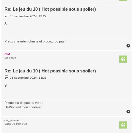
Re: Le jeu du 10 ( Hot possible sous spoiler)
M
03 septembre 2024, 13:27
e
s
8
s
a
g
e
Preux chevalier, chaste et prude... ou pas !
C-M
t
Modeste
Re: Le jeu du 10 ( Hot possible sous spoiler)
M
03 septembre 2024, 13:33
e
s
9
s
a
g
e
Princesse de peu de vertu
Hall&on est mon chevalier
cv_ptitruc
t
Langue Pendue