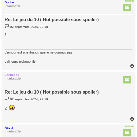
EN LIGNE
Dpolar
t
Intarissable
Re: Le jeu du 10 ( Hot possible sous spoiler)
M
02 septembre 2024, 22:18
e
s
1
s
a
g
e
L'amour est une illusion que je ne connais pas
calinours nichonphile
LeekLeek
t
Intarissable
Re: Le jeu du 10 ( Hot possible sous spoiler)
M
02 septembre 2024, 22:19
e
s
2
s
a
g
e
EN LIGNE
Ray-J
t
Intarissable