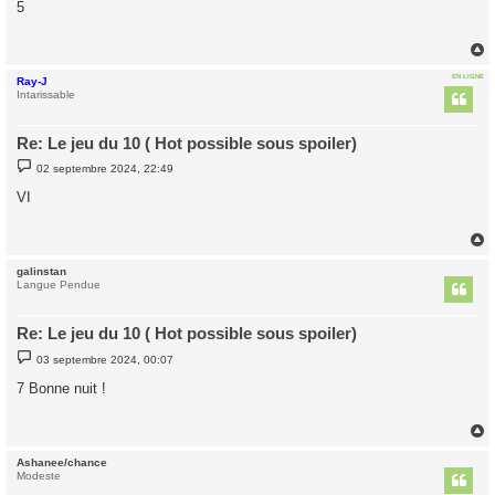
5
s
a
g
e
EN LIGNE
Ray-J
t
Intarissable
Re: Le jeu du 10 ( Hot possible sous spoiler)
M
02 septembre 2024, 22:49
e
s
VI
s
a
g
e
galinstan
t
Langue Pendue
Re: Le jeu du 10 ( Hot possible sous spoiler)
M
03 septembre 2024, 00:07
e
s
7 Bonne nuit !
s
a
g
e
Ashanee/chance
t
Modeste