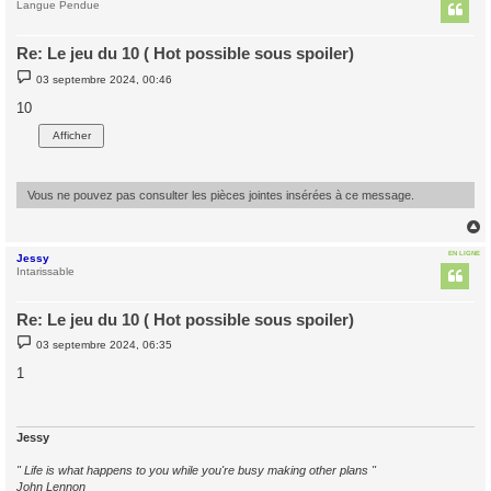
t
Langue Pendue
Re: Le jeu du 10 ( Hot possible sous spoiler)
M
03 septembre 2024, 00:46
e
s
10
s
a
g
e
Vous ne pouvez pas consulter les pièces jointes insérées à ce message.
EN LIGNE
Jessy
t
Intarissable
Re: Le jeu du 10 ( Hot possible sous spoiler)
M
03 septembre 2024, 06:35
e
s
1
s
a
g
e
Jessy
" Life is what happens to you while you're busy making other plans "
John Lennon