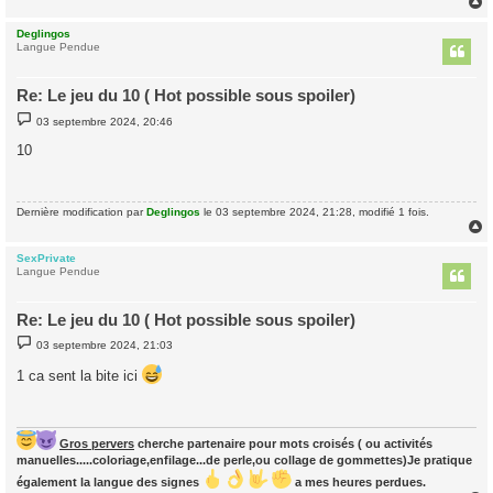
e
Deglingos
t
Langue Pendue
Re: Le jeu du 10 ( Hot possible sous spoiler)
M
03 septembre 2024, 20:46
e
s
10
s
a
g
e
Dernière modification par
Deglingos
le 03 septembre 2024, 21:28, modifié 1 fois.
SexPrivate
t
Langue Pendue
Re: Le jeu du 10 ( Hot possible sous spoiler)
M
03 septembre 2024, 21:03
e
s
1 ca sent la bite ici
s
a
g
e
Gros pervers
cherche partenaire pour mots croisés ( ou activités
manuelles.....coloriage,enfilage...de perle,ou collage de gommettes)Je pratique
également la langue des signes
a mes heures perdues.