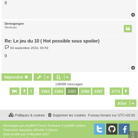
s
8
s
a
g
e
Demogorgon
t
Modeste
Re: Le jeu du 10 ( Hot possible sous spoiler)
M
04 septembre 2024, 00:53
e
s
9
s
a
g
e
Répondre
t
148499 messages
1
3383
3384
3385
3386
3387
3713
Page
3385
Précédent
sur
3713
Sui
…
…
Aller
Politiques & cookies
Supprimer les cookies
Fuseau horaire sur
UTC+02:00
Développé par
phpBB
® Forum Software © phpBB Limited
Traduction française officielle
©
Qiaeru
⇩
Style
proflat
par ©
Mazeltof
2017