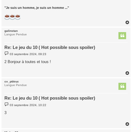
"Je suis un homme, je suis un homme ..."
galinstan
t
Langue Pendue
Re: Le jeu du 10 ( Hot possible sous spoiler)
M
03 septembre 2024, 09:23
e
s
2 Bonjour à toutes et tous !
s
a
g
e
cv_ptitruc
t
Langue Pendue
Re: Le jeu du 10 ( Hot possible sous spoiler)
M
03 septembre 2024, 10:22
e
s
3
s
a
g
e