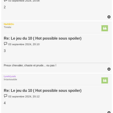
03 septembre 2024, 20:08
e
s
2
s
a
g
e
Hall&On
t
Timide
Re: Le jeu du 10 ( Hot possible sous spoiler)
M
03 septembre 2024, 20:10
e
s
3
s
a
g
e
Preux chevalier, chaste et prude... ou pas !
LeekLeek
t
Intarissable
Re: Le jeu du 10 ( Hot possible sous spoiler)
M
03 septembre 2024, 20:12
e
s
4
s
a
g