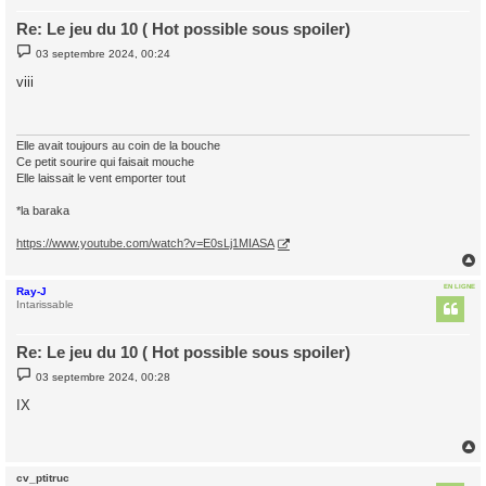
Re: Le jeu du 10 ( Hot possible sous spoiler)
M
03 septembre 2024, 00:24
e
s
viii
s
a
g
e
Elle avait toujours au coin de la bouche
Ce petit sourire qui faisait mouche
Elle laissait le vent emporter tout
*la baraka
https://www.youtube.com/watch?v=E0sLj1MIASA
EN LIGNE
Ray-J
t
Intarissable
Re: Le jeu du 10 ( Hot possible sous spoiler)
M
03 septembre 2024, 00:28
e
s
IX
s
a
g
e
cv_ptitruc