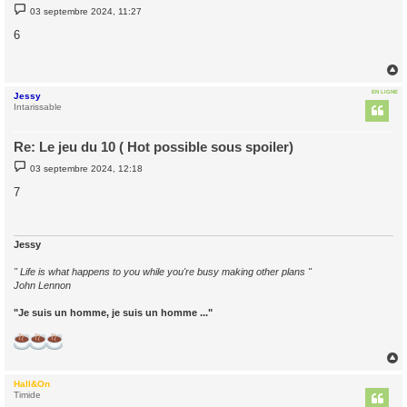
M
03 septembre 2024, 11:27
e
s
6
s
a
g
e
EN LIGNE
Jessy
t
Intarissable
Re: Le jeu du 10 ( Hot possible sous spoiler)
M
03 septembre 2024, 12:18
e
s
7
s
a
g
e
Jessy
" Life is what happens to you while you're busy making other plans "
John Lennon
"Je suis un homme, je suis un homme ..."
Hall&On
t
Timide