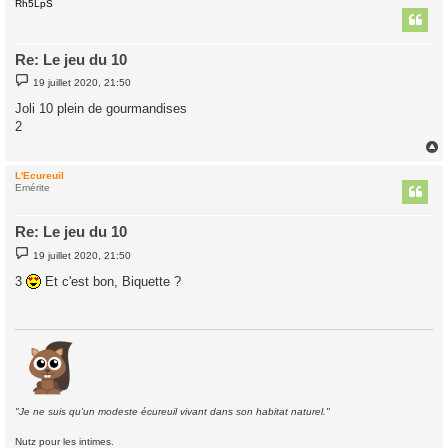
Rh5LpS
t
Re: Le jeu du 10
M
19 juillet 2020, 21:50
e
s
Joli 10 plein de gourmandises
s
2
a
g
e
L'Ecureuil
t
Emérite
Re: Le jeu du 10
M
19 juillet 2020, 21:50
e
s
3
Et c'est bon, Biquette ?
s
a
g
e
"Je ne suis qu'un modeste écureuil vivant dans son habitat naturel."
Nutz pour les intimes.