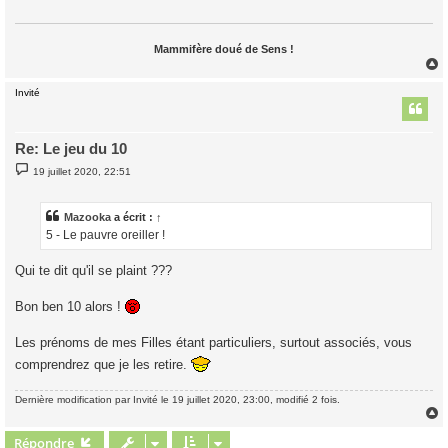
g
e
Mammifère doué de Sens !
Invité
t
Re: Le jeu du 10
M
19 juillet 2020, 22:51
e
s
s
a
Mazooka
a écrit :
↑
g
5 - Le pauvre oreiller !
e
Qui te dit qu'il se plaint ???
Bon ben 10 alors !
Les prénoms de mes Filles étant particuliers, surtout associés, vous
comprendrez que je les retire.
Dernière modification par
Invité
le 19 juillet 2020, 23:00, modifié 2 fois.
Répondre