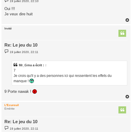
19 juillet 2020, 22:10
e
s
Oui !!!
s
Je veux dire huit
a
g
e
Invité
t
Re: Le jeu du 10
M
19 juillet 2020, 22:11
e
s
s
a
Mr_Gma
a écrit :
↑
g
7
e
Je crois qu'il y a des personnes ici qui ressentent les effets du
manque !
9 Porte nawak !
L'Ecureuil
t
Emérite
Re: Le jeu du 10
M
19 juillet 2020, 22:11
e