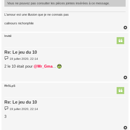
Vous ne pouvez pas consulter les pièces jointes insérées à ce message.
L'amour est une illusion que je ne connais pas
calinours nichonphile
Invité
t
Re: Le jeu du 10
M
19 juillet 2020, 22:14
e
s
2 le 10 était pour
@Mr_Gma
...
s
a
g
e
Rh5LpS
t
Re: Le jeu du 10
M
19 juillet 2020, 22:14
e
s
3
s
a
g
e