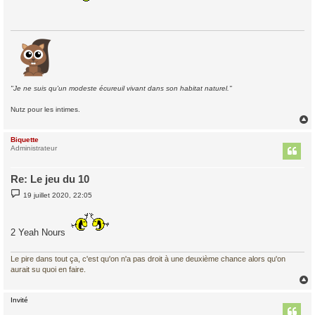
a
g
e
"Je ne suis qu'un modeste écureuil vivant dans son habitat naturel."
Nutz pour les intimes.
Biquette
t
Administrateur
Re: Le jeu du 10
M
19 juillet 2020, 22:05
e
s
s
a
2 Yeah Nours
g
e
Le pire dans tout ça, c'est qu'on n'a pas droit à une deuxième chance alors qu'on
aurait su quoi en faire.
Invité
t