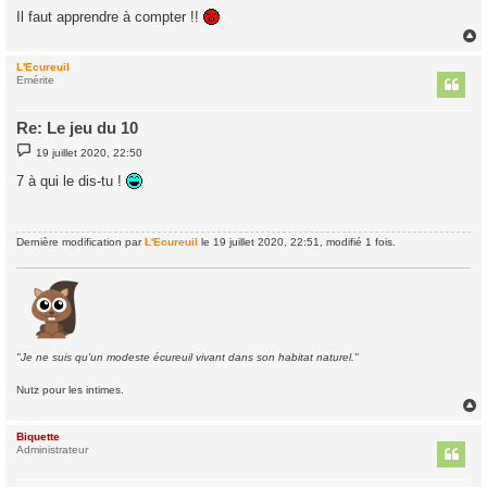
g
Il faut apprendre à compter !!
e
L'Ecureuil
t
Emérite
Re: Le jeu du 10
M
19 juillet 2020, 22:50
e
s
7 à qui le dis-tu !
s
a
g
e
Dernière modification par
L'Ecureuil
le 19 juillet 2020, 22:51, modifié 1 fois.
"Je ne suis qu'un modeste écureuil vivant dans son habitat naturel."
Nutz pour les intimes.
Biquette
t
Administrateur