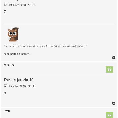
M
19 juillet 2020, 22:19
e
s
7
s
a
g
e
"Je ne suis qu'un modeste écureuil vivant dans son habitat naturel."
Nutz pour les intimes.
Rh5LpS
t
Re: Le jeu du 10
M
19 juillet 2020, 22:19
e
s
8
s
a
g
e
Invité
t