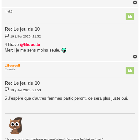
Invité
t
Re: Le jeu du 10
M
19 juillet 2020, 21:52
e
s
4 Bravo
@Biquette
s
Merci je me sens moins seule.
a
g
e
L'Ecureuil
t
Emérite
Re: Le jeu du 10
M
19 juillet 2020, 21:53
e
s
5 J'espère que d'autres femmes participeront, ce sera plus juste oui.
s
a
g
e
"Je ne suis qu'un modeste écureuil vivant dans son habitat naturel."