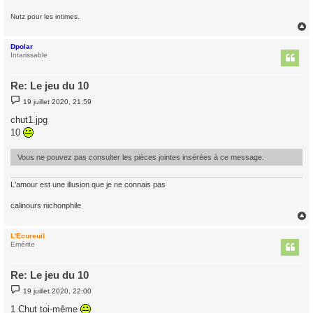
Nutz pour les intimes.
Dpolar
t
Intarissable
Re: Le jeu du 10
M
19 juillet 2020, 21:59
e
s
chut1.jpg
s
10
a
g
e
Vous ne pouvez pas consulter les pièces jointes insérées à ce message.
L'amour est une illusion que je ne connais pas
calinours nichonphile
L'Ecureuil
t
Emérite
Re: Le jeu du 10
M
19 juillet 2020, 22:00
e
s
1 Chut toi-même
s