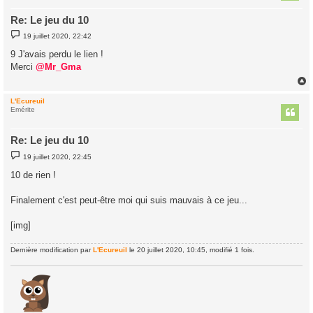
Re: Le jeu du 10
M
19 juillet 2020, 22:42
e
s
9 J'avais perdu le lien !
s
Merci
@Mr_Gma
a
g
e
L'Ecureuil
t
Emérite
Re: Le jeu du 10
M
19 juillet 2020, 22:45
e
s
10 de rien !
s
a
g
Finalement c'est peut-être moi qui suis mauvais à ce jeu...
e
[img]
Dernière modification par
L'Ecureuil
le 20 juillet 2020, 10:45, modifié 1 fois.