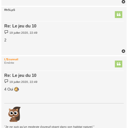
Rh5LpS
t
Re: Le jeu du 10
M
19 juillet 2020, 22:49
e
s
2
s
a
g
e
L'Ecureuil
t
Emérite
Re: Le jeu du 10
M
19 juillet 2020, 22:49
e
s
4 Oui
s
a
g
e
"Je ne suis qu'un modeste écureuil vivant dans son habitat naturel."