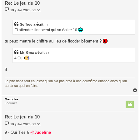
Re: Le jeu du 10
M
19 juillet 2020, 22:51
e
s
s
a
Soffrog
a écrit :
↑
g
Et attendre l'innocent qui va écrire 10
e
tu peux mettre le chiffre au lieu de flooder bêtement ?
Mr_Gma
a écrit :
↑
4 Oui
8
Le pire dans tout ça, c'est qu'on n'a pas droit à une deuxième chance alors qu'on
aurait su quoi en faire.
Mazooka
t
Loquace
Re: Le jeu du 10
M
19 juillet 2020, 22:51
e
s
9 - Oui T'es 6
@Judeline
s
a