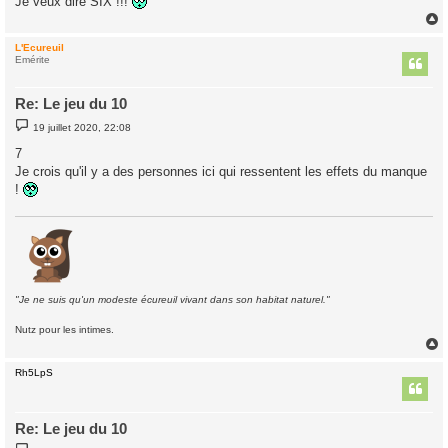
Je veux dire SIX !!!
L'Ecureuil
t
Emérite
Re: Le jeu du 10
M
19 juillet 2020, 22:08
e
s
7
s
Je crois qu'il y a des personnes ici qui ressentent les effets du manque
a
g
!
e
"Je ne suis qu'un modeste écureuil vivant dans son habitat naturel."
Nutz pour les intimes.
Rh5LpS
t
Re: Le jeu du 10
M