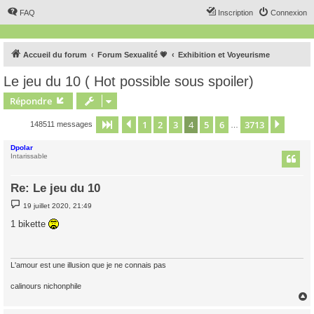
FAQ
Inscription
Connexion
Accueil du forum
Forum Sexualité 💗
Exhibition et Voyeurisme
Le jeu du 10 ( Hot possible sous spoiler)
Répondre
1
2
3
4
5
6
3713
Page
4
Précédent
sur
3713
Suiva
148511 messages
…
Dpolar
Intarissable
Re: Le jeu du 10
M
19 juillet 2020, 21:49
e
s
1 bikette
s
a
g
e
L'amour est une illusion que je ne connais pas
calinours nichonphile