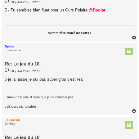
M
19 juillet 2020, 22:15
e
s
5 - Tu sembles bien fluet pour un Ours Polaire
@Dpolar
s
a
g
e
Mammifère doué de Sens !
Dpolar
t
Intarissable
Re: Le jeu du 10
M
19 juillet 2020, 22:18
e
s
6 je la laisse je sui pas super gros c'est vrai
s
a
g
e
L'amour est une illusion que je ne connais pas
calinours nichonphile
L'Ecureuil
t
Emérite
Re: Le jeu du 10