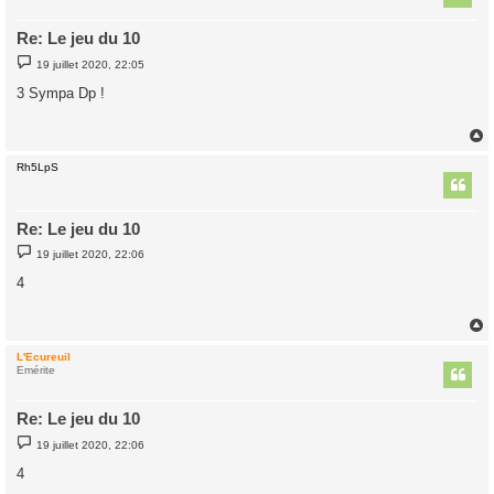
Re: Le jeu du 10
M
19 juillet 2020, 22:05
e
s
3 Sympa Dp !
s
a
g
e
Rh5LpS
t
Re: Le jeu du 10
M
19 juillet 2020, 22:06
e
s
4
s
a
g
e
L'Ecureuil
t
Emérite
Re: Le jeu du 10
M
19 juillet 2020, 22:06
e
s
4
s
a