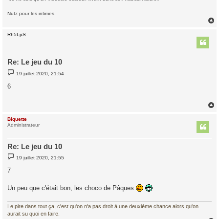
Nutz pour les intimes.
Rh5LpS
t
Re: Le jeu du 10
M
19 juillet 2020, 21:54
e
s
6
s
a
g
e
Biquette
t
Administrateur
Re: Le jeu du 10
M
19 juillet 2020, 21:55
e
s
7
s
a
g
Un peu que c'était bon, les choco de Pâques
e
Le pire dans tout ça, c'est qu'on n'a pas droit à une deuxième chance alors qu'on
aurait su quoi en faire.