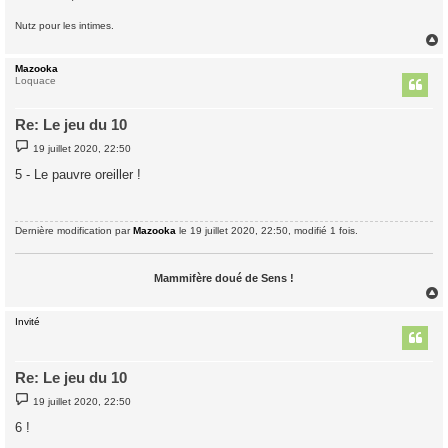
Nutz pour les intimes.
Mazooka
t
Loquace
Re: Le jeu du 10
M
19 juillet 2020, 22:50
e
s
5 - Le pauvre oreiller !
s
a
g
e
Dernière modification par
Mazooka
le 19 juillet 2020, 22:50, modifié 1 fois.
Mammifère doué de Sens !
Invité
t
Re: Le jeu du 10
M
19 juillet 2020, 22:50
e
s
6 !
s
a