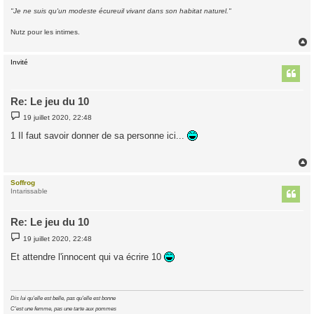
"Je ne suis qu'un modeste écureuil vivant dans son habitat naturel."
Nutz pour les intimes.
Invité
t
Re: Le jeu du 10
M
19 juillet 2020, 22:48
e
s
1 Il faut savoir donner de sa personne ici...
s
a
g
e
Soffrog
t
Intarissable
Re: Le jeu du 10
M
19 juillet 2020, 22:48
e
s
Et attendre l'innocent qui va écrire 10
s
a
g
e
Dis lui qu'elle est belle, pas qu'elle est bonne
C'est une femme, pas une tarte aux pommes