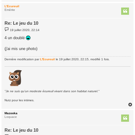
L'Ecureuil
t
Emérite
Re: Le jeu du 10
M
19 juillet 2020, 22:14
e
s
4 un doublé
s
a
g
(j'ai mis une photo)
e
Dernière modification par
L'Ecureuil
le 19 juillet 2020, 22:15, modifié 1 fois.
"Je ne suis qu'un modeste écureuil vivant dans son habitat naturel."
Nutz pour les intimes.
Mazooka
t
Loquace
Re: Le jeu du 10