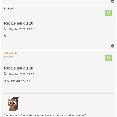
Rh5LpS
t
Re: Le jeu du 10
M
19 juillet 2020, 21:55
e
s
8
s
a
g
e
L'Ecureuil
t
Emérite
Re: Le jeu du 10
M
19 juillet 2020, 21:56
e
s
9 Miam du coup !
s
a
g
e
"Je ne suis qu'un modeste écureuil vivant dans son habitat naturel."