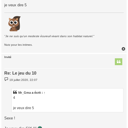
g
je veux dire 5
e
"Je ne suis qu'un modeste écureuil vivant dans son habitat naturel."
Nutz pour les intimes.
Invité
t
Re: Le jeu du 10
M
19 juillet 2020, 22:07
e
s
s
a
Mr_Gma
a écrit :
↑
g
4
e
je veux dire 5
Sexe !