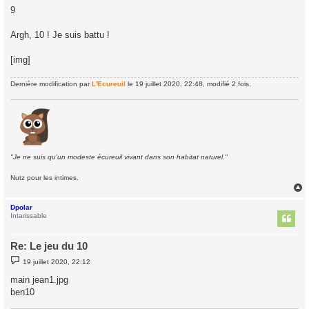
s
9
s
a
g
Argh, 10 ! Je suis battu !
e
[img]
Dernière modification par
L'Ecureuil
le 19 juillet 2020, 22:48, modifié 2 fois.
"Je ne suis qu'un modeste écureuil vivant dans son habitat naturel."
Nutz pour les intimes.
Dpolar
t
Intarissable
Re: Le jeu du 10
M
19 juillet 2020, 22:12
e
s
main jean1.jpg
s
ben10
a
g
e