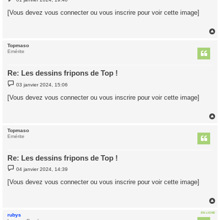
e
s
[Vous devez vous connecter ou vous inscrire pour voir cette image]
s
a
g
e
Topmaso
t
Emérite
Re: Les dessins fripons de Top !
M
03 janvier 2024, 15:06
e
s
[Vous devez vous connecter ou vous inscrire pour voir cette image]
s
a
g
e
Topmaso
t
Emérite
Re: Les dessins fripons de Top !
M
04 janvier 2024, 14:39
e
s
[Vous devez vous connecter ou vous inscrire pour voir cette image]
s
a
g
e
EN LIGNE
rubys