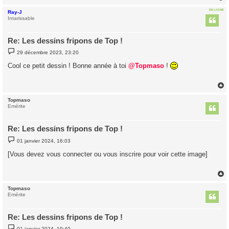
EN LIGNE
Ray-J
t
Intarissable
Re: Les dessins fripons de Top !
M
29 décembre 2023, 23:20
e
s
Cool ce petit dessin ! Bonne année à toi
@Topmaso
!
s
a
g
e
Topmaso
t
Emérite
Re: Les dessins fripons de Top !
M
01 janvier 2024, 16:03
e
s
[Vous devez vous connecter ou vous inscrire pour voir cette image]
s
a
g
e
Topmaso
t
Emérite
Re: Les dessins fripons de Top !
M
01 janvier 2024, 19:40