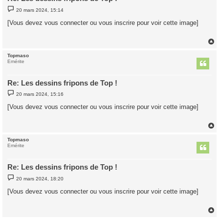
M
20 mars 2024, 15:14
e
s
[Vous devez vous connecter ou vous inscrire pour voir cette image]
s
a
g
e
Topmaso
t
Emérite
Re: Les dessins fripons de Top !
M
20 mars 2024, 15:16
e
s
[Vous devez vous connecter ou vous inscrire pour voir cette image]
s
a
g
e
Topmaso
t
Emérite
Re: Les dessins fripons de Top !
M
20 mars 2024, 18:20
e
s
[Vous devez vous connecter ou vous inscrire pour voir cette image]
s
a
g
e