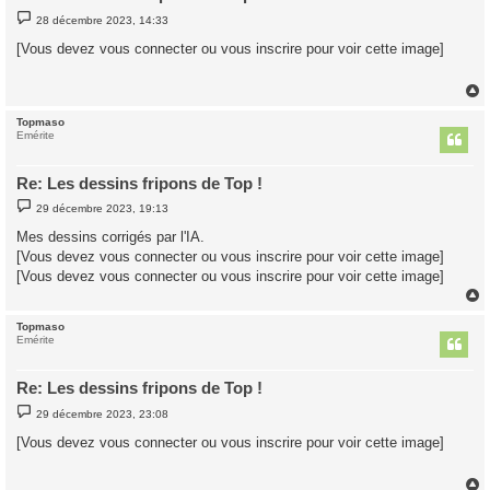
M
28 décembre 2023, 14:33
e
s
[Vous devez vous connecter ou vous inscrire pour voir cette image]
s
a
g
e
Topmaso
t
Emérite
Re: Les dessins fripons de Top !
M
29 décembre 2023, 19:13
e
s
Mes dessins corrigés par l'IA.
s
[Vous devez vous connecter ou vous inscrire pour voir cette image]
a
g
[Vous devez vous connecter ou vous inscrire pour voir cette image]
e
Topmaso
t
Emérite
Re: Les dessins fripons de Top !
M
29 décembre 2023, 23:08
e
s
[Vous devez vous connecter ou vous inscrire pour voir cette image]
s
a
g
e