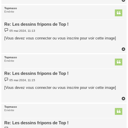
Topmaso
t
Emérite
Re: Les dessins fripons de Top !
M
05 mai 2024, 11:13
e
s
[Vous devez vous connecter ou vous inscrire pour voir cette image]
s
a
g
e
Topmaso
t
Emérite
Re: Les dessins fripons de Top !
M
05 mai 2024, 11:15
e
s
[Vous devez vous connecter ou vous inscrire pour voir cette image]
s
a
g
e
Topmaso
t
Emérite
Re: Les dessins fripons de Top !
M