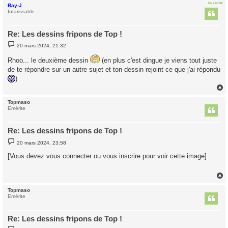
EN LIGNE
Ray-J
t
Intarissable
Re: Les dessins fripons de Top !
M
20 mars 2024, 21:32
e
s
Rhoo... le deuxième dessin
(en plus c'est dingue je viens tout juste
s
a
de te répondre sur un autre sujet et ton dessin rejoint ce que j'ai répondu
g
)
e
Topmaso
t
Emérite
Re: Les dessins fripons de Top !
M
20 mars 2024, 23:58
e
s
[Vous devez vous connecter ou vous inscrire pour voir cette image]
s
a
g
e
Topmaso
t
Emérite
Re: Les dessins fripons de Top !
M