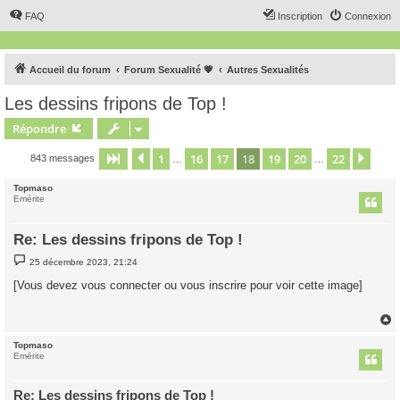
FAQ
Inscription
Connexion
Accueil du forum
Forum Sexualité 💗
Autres Sexualités
Les dessins fripons de Top !
Répondre
1
16
17
18
19
20
22
Page
18
Précédent
sur
22
Suiv
843 messages
…
…
Topmaso
Emérite
Re: Les dessins fripons de Top !
M
25 décembre 2023, 21:24
e
s
[Vous devez vous connecter ou vous inscrire pour voir cette image]
s
a
g
e
Topmaso
t
Emérite
Re: Les dessins fripons de Top !