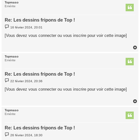
Topmaso
t
Emérite
Re: Les dessins fripons de Top !
M
16 février 2024, 20:01
e
s
[Vous devez vous connecter ou vous inscrire pour voir cette image]
s
a
g
e
Topmaso
t
Emérite
Re: Les dessins fripons de Top !
M
22 février 2024, 20:36
e
s
[Vous devez vous connecter ou vous inscrire pour voir cette image]
s
a
g
e
Topmaso
t
Emérite
Re: Les dessins fripons de Top !
M
26 février 2024, 18:30
e