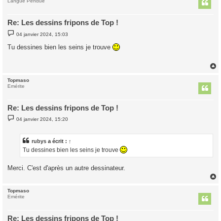
t
Langue Pendue
Re: Les dessins fripons de Top !
M
04 janvier 2024, 15:03
e
s
Tu dessines bien les seins je trouve
s
a
g
e
Topmaso
t
Emérite
Re: Les dessins fripons de Top !
M
04 janvier 2024, 15:20
e
s
s
a
rubys
a écrit :
↑
g
Tu dessines bien les seins je trouve
e
Merci. C'est d'après un autre dessinateur.
Topmaso
t
Emérite
Re: Les dessins fripons de Top !