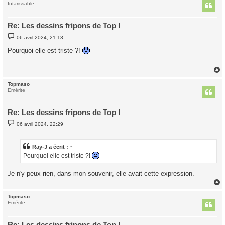
t
Intarissable
Re: Les dessins fripons de Top !
M
06 avril 2024, 21:13
e
s
Pourquoi elle est triste ?!
s
a
g
e
Topmaso
t
Emérite
Re: Les dessins fripons de Top !
M
06 avril 2024, 22:29
e
s
s
a
Ray-J
a écrit :
↑
g
Pourquoi elle est triste ?!
e
Je n'y peux rien, dans mon souvenir, elle avait cette expression.
Topmaso
t
Emérite
Re: Les dessins fripons de Top !