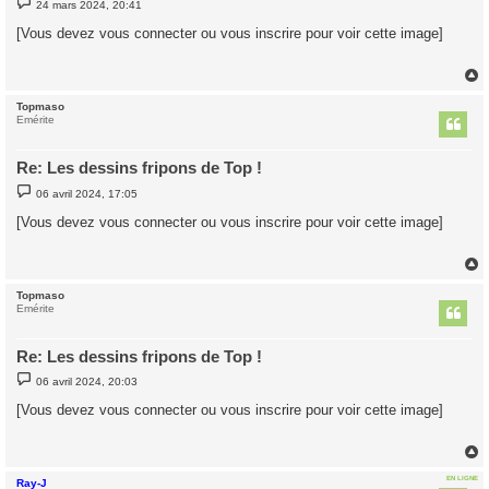
24 mars 2024, 20:41
e
s
[Vous devez vous connecter ou vous inscrire pour voir cette image]
s
a
g
e
Topmaso
t
Emérite
Re: Les dessins fripons de Top !
M
06 avril 2024, 17:05
e
s
[Vous devez vous connecter ou vous inscrire pour voir cette image]
s
a
g
e
Topmaso
t
Emérite
Re: Les dessins fripons de Top !
M
06 avril 2024, 20:03
e
s
[Vous devez vous connecter ou vous inscrire pour voir cette image]
s
a
g
e
EN LIGNE
Ray-J