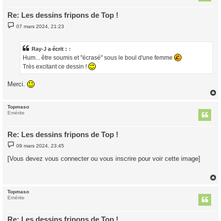
Re: Les dessins fripons de Top !
M
07 mars 2024, 21:23
e
s
s
a
Ray-J
a écrit :
↑
g
Hum... être soumis et "écrasé" sous le boul d'une femme
e
Très excitant ce dessin !
Merci.
Topmaso
t
Emérite
Re: Les dessins fripons de Top !
M
09 mars 2024, 23:45
e
s
[Vous devez vous connecter ou vous inscrire pour voir cette image]
s
a
g
e
Topmaso
t
Emérite
Re: Les dessins fripons de Top !