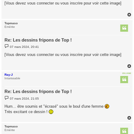
s
[Vous devez vous connecter ou vous inscrire pour voir cette image]
s
a
g
e
Topmaso
t
Emérite
Re: Les dessins fripons de Top !
M
07 mars 2024, 20:41
e
s
[Vous devez vous connecter ou vous inscrire pour voir cette image]
s
a
g
e
EN LIGNE
Ray-J
t
Intarissable
Re: Les dessins fripons de Top !
M
07 mars 2024, 21:05
e
s
Hum... être soumis et "écrasé" sous le boul d'une femme
s
Très excitant ce dessin !
a
g
e
Topmaso
t
Emérite