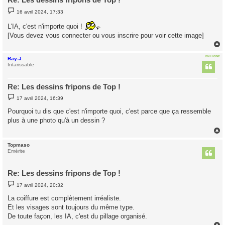
M
16 avril 2024, 17:33
e
s
L'IA, c'est n'importe quoi !
s
a
[Vous devez vous connecter ou vous inscrire pour voir cette image]
g
e
EN LIGNE
Ray-J
t
Intarissable
Re: Les dessins fripons de Top !
M
17 avril 2024, 16:39
e
s
Pourquoi tu dis que c'est n'importe quoi, c'est parce que ça ressemble
s
plus à une photo qu'à un dessin ?
a
g
e
Topmaso
t
Emérite
Re: Les dessins fripons de Top !
M
17 avril 2024, 20:32
e
s
La coiffure est complètement irréaliste.
s
Et les visages sont toujours du même type.
a
g
De toute façon, les IA, c'est du pillage organisé.
e