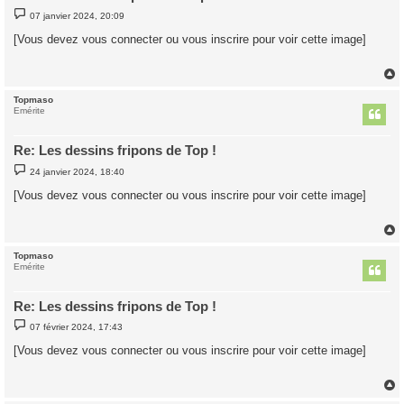
M
07 janvier 2024, 20:09
e
s
[Vous devez vous connecter ou vous inscrire pour voir cette image]
s
a
g
e
Topmaso
t
Emérite
Re: Les dessins fripons de Top !
M
24 janvier 2024, 18:40
e
s
[Vous devez vous connecter ou vous inscrire pour voir cette image]
s
a
g
e
Topmaso
t
Emérite
Re: Les dessins fripons de Top !
M
07 février 2024, 17:43
e
s
[Vous devez vous connecter ou vous inscrire pour voir cette image]
s
a
g
e