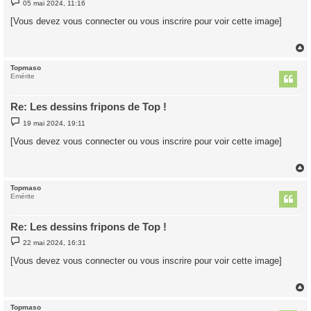
05 mai 2024, 11:16
e
s
[Vous devez vous connecter ou vous inscrire pour voir cette image]
s
a
g
e
Topmaso
t
Emérite
Re: Les dessins fripons de Top !
M
19 mai 2024, 19:11
e
s
[Vous devez vous connecter ou vous inscrire pour voir cette image]
s
a
g
e
Topmaso
t
Emérite
Re: Les dessins fripons de Top !
M
22 mai 2024, 16:31
e
s
[Vous devez vous connecter ou vous inscrire pour voir cette image]
s
a
g
e
Topmaso