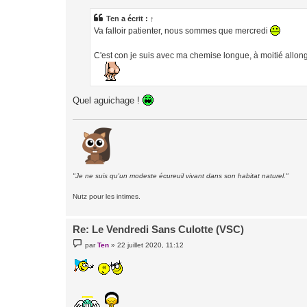
s
s
a
Ten
a écrit :
↑
g
Va falloir patienter, nous sommes que mercredi
e
C'est con je suis avec ma chemise longue, à moitié allongé
Quel aguichage !
"Je ne suis qu'un modeste écureuil vivant dans son habitat naturel."
Nutz pour les intimes.
Re: Le Vendredi Sans Culotte (VSC)
M
par
Ten
»
22 juillet 2020, 11:12
e
s
s
a
g
e