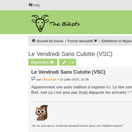
FAQ
Accueil du forum
Forum Sexualité 💗
Exhibition et Voye
Le Vendredi Sans Culotte (VSC)
Répondre
Le Vendredi Sans Culotte (VSC)
M
par
L'Ecureuil
»
22 juillet 2020, 10:38
e
s
Apparemment une autre tradition à importer ici. Le titre sem
s
Bref, tout ça c'est pour pas (trop) dépayser les arrivants ! ^
a
g
e
"Je ne suis qu'un modeste écureuil vivant dans son habitat naturel."