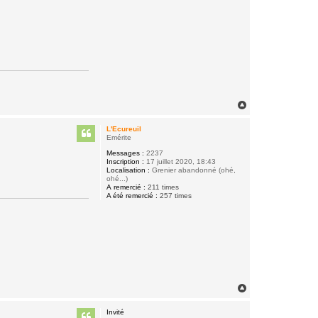
H
a
u
L'Ecureuil
t
Emérite
Messages :
2237
Inscription :
17 juillet 2020, 18:43
Localisation :
Grenier abandonné (ohé,
ohé...)
A remercié :
211 times
A été remercié :
257 times
H
a
u
Invité
t