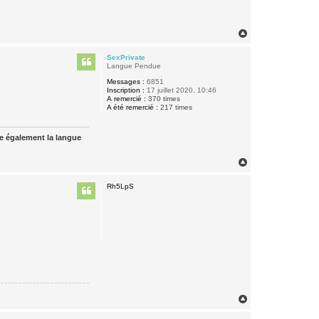
H
a
u
SexPrivate
t
Langue Pendue
Messages :
6851
Inscription :
17 juillet 2020, 10:46
A remercié :
370 times
A été remercié :
217 times
ue également la langue
H
a
u
Rh5LpS
t
H
a
u