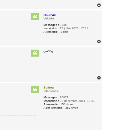
H
a
u
Onurb43
t
Volubile
Messages :
3345
Inscription :
17 juillet 2020, 17:31
A remercié :
1 time
H
a
u
gm8Dg
t
H
a
u
Soffrog
t
Intarissable
Messages :
20071
Inscription :
22 décembre 2014, 10:31
A remercié :
156 times
A été remercié :
367 times