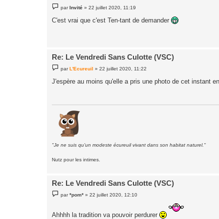
M
par
Invité
»
22 juillet 2020, 11:19
e
s
C'est vrai que c'est Ten-tant de demander
s
a
g
e
Re: Le Vendredi Sans Culotte (VSC)
M
par
L'Ecureuil
»
22 juillet 2020, 11:22
e
s
J'espère au moins qu'elle a pris une photo de cet instant e
s
a
g
e
"Je ne suis qu'un modeste écureuil vivant dans son habitat naturel."
Nutz pour les intimes.
Re: Le Vendredi Sans Culotte (VSC)
M
par
*pom*
»
22 juillet 2020, 12:10
e
s
s
Ahhhh la tradition va pouvoir perdurer
a