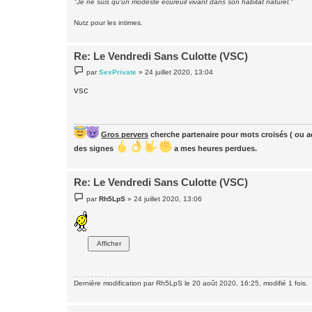
"Je ne suis qu'un modeste écureuil vivant dans son habitat naturel."
Nutz pour les intimes.
Re: Le Vendredi Sans Culotte (VSC)
M
par
SexPrivate
»
24 juillet 2020, 13:04
e
s
vsc
s
a
g
e
Gros pervers
cherche partenaire pour mots croisés ( ou ac
des signes
a mes heures perdues.
Re: Le Vendredi Sans Culotte (VSC)
M
par
Rh5LpS
»
24 juillet 2020, 13:06
e
s
s
a
g
e
Dernière modification par
Rh5LpS
le 20 août 2020, 16:25, modifié 1 fois.