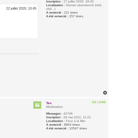
Inscription :
17 juillet 2020, 18:43
Localisation :
Grenier abandonné (ohé,
22 juillet 2020, 10:45
ohé...)
A remercié :
211 times
A été remercié :
257 times
H
a
u
EN LIGNE
Ten
t
Modératrice
Messages :
42746
Inscription :
28 mai 2011, 11:21
Localisation :
Face à la Mer
A remercié :
8804 times
A été remercié :
10547 times