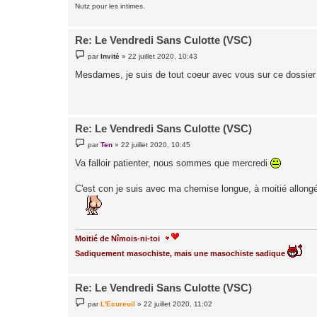
Nutz pour les intimes.
Re: Le Vendredi Sans Culotte (VSC)
M
par
Invité
»
22 juillet 2020, 10:43
e
s
Mesdames, je suis de tout coeur avec vous sur ce dossier
s
a
g
e
Re: Le Vendredi Sans Culotte (VSC)
M
par
Ten
»
22 juillet 2020, 10:45
e
s
Va falloir patienter, nous sommes que mercredi
s
a
g
C'est con je suis avec ma chemise longue, à moitié allongée
e
Moitié de Nîmois-ni-toi
Sadiquement masochiste, mais une masochiste sadique
Re: Le Vendredi Sans Culotte (VSC)
M
par
L'Ecureuil
»
22 juillet 2020, 11:02
e