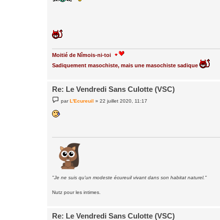
Moitié de Nîmois-ni-toi
Sadiquement masochiste, mais une masochiste sadique
Re: Le Vendredi Sans Culotte (VSC)
M
par
L'Ecureuil
»
22 juillet 2020, 11:17
e
s
s
a
g
e
"Je ne suis qu'un modeste écureuil vivant dans son habitat naturel."
Nutz pour les intimes.
Re: Le Vendredi Sans Culotte (VSC)