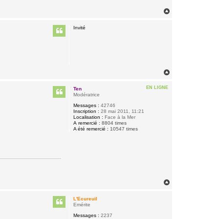
H
a
u
Invité
t
H
a
u
EN LIGNE
Ten
t
Modératrice
Messages :
42746
Inscription :
28 mai 2011, 11:21
Localisation :
Face à la Mer
A remercié :
8804 times
A été remercié :
10547 times
H
a
u
L'Ecureuil
t
Emérite
Messages :
2237