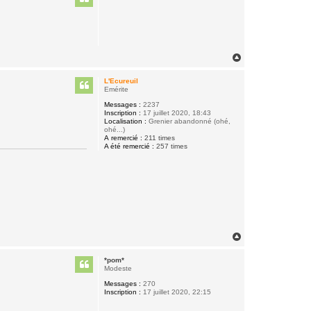
H
a
u
L'Ecureuil
t
Emérite
Messages :
2237
Inscription :
17 juillet 2020, 18:43
Localisation :
Grenier abandonné (ohé,
ohé...)
A remercié :
211 times
A été remercié :
257 times
H
a
u
*pom*
t
Modeste
Messages :
270
Inscription :
17 juillet 2020, 22:15