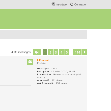
Inscription
Connexion
1
2
3
4
5
114
Page
1
sur
114
Suivant
4536 messages
…
L'Ecureuil
Emérite
Messages :
2237
Inscription :
17 juillet 2020, 18:43
Localisation :
Grenier abandonné (ohé,
ohé...)
A remercié :
211 times
A été remercié :
257 times