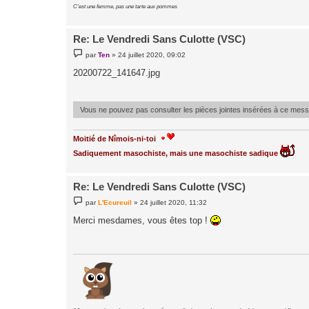
C'est une femme, pas une tarte aux pommes
Re: Le Vendredi Sans Culotte (VSC)
M
par
Ten
»
24 juillet 2020, 09:02
e
s
20200722_141647.jpg
s
a
g
e
Vous ne pouvez pas consulter les pièces jointes insérées à ce mes
Moitié de Nîmois-ni-toi
Sadiquement masochiste, mais une masochiste sadique
Re: Le Vendredi Sans Culotte (VSC)
M
par
L'Ecureuil
»
24 juillet 2020, 11:32
e
s
Merci mesdames, vous êtes top !
s
a
g
e