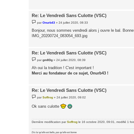
g
e
Re: Le Vendredi Sans Culotte (VSC)
M
par
Onurb43
»
24 juillet 2020, 08:33
e
s
Bonjour, nous sommes vendredi alors j ouvre le bal. Bonne
s
IMG_20200724_083054_693.jpg
a
g
e
Re: Le Vendredi Sans Culotte (VSC)
M
par
gm8Dg
»
24 juillet 2020, 08:39
e
s
Ah oui la tradition ! C'est important !
s
Merci au fondateur de ce sujet, Onurb43 !
a
g
e
Re: Le Vendredi Sans Culotte (VSC)
M
par
Soffrog
»
24 juillet 2020, 09:02
e
s
Ok sans culotte
s
a
g
e
Dernière modification par
Soffrog
le 16 octobre 2020, 09:01, modifié 1 foi
Dis lui qu'elle est belle, pas qu'elle est bonne