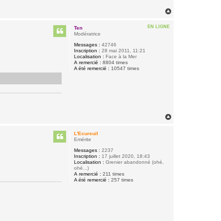
H
a
u
EN LIGNE
Ten
t
Modératrice
Messages :
42746
Inscription :
28 mai 2011, 11:21
Localisation :
Face à la Mer
A remercié :
8804 times
A été remercié :
10547 times
H
a
u
L'Ecureuil
t
Emérite
Messages :
2237
Inscription :
17 juillet 2020, 18:43
Localisation :
Grenier abandonné (ohé,
ohé...)
A remercié :
211 times
A été remercié :
257 times