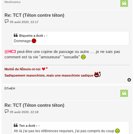
t
Modératrice
Re: TCT (Téton contre téton)
M
05 août 2020, 22:17
e
s
s
a
Biquette
a écrit :
↑
g
Dommage
e
@HC3
peut-être une copine de passage ou autre......je ne sais pas
comment est ta vie "amoureuse" "sexuelle"
Moitié de Nîmois-ni-toi
Sadiquement masochiste, mais une masochiste sadique
D7mEH
t
Re: TCT (Téton contre téton)
M
05 août 2020, 22:18
e
s
s
a
Ten
a écrit :
↑
g
Ah là j'ai pas les références requises, j'ai pas compris du coup
e