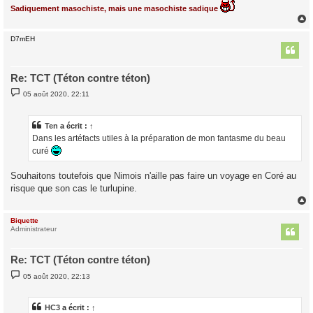
Sadiquement masochiste, mais une masochiste sadique
D7mEH
t
Re: TCT (Téton contre téton)
M
05 août 2020, 22:11
e
s
s
a
Ten
a écrit :
↑
g
Dans les artéfacts utiles à la préparation de mon fantasme du beau
e
curé
Souhaitons toutefois que Nimois n'aille pas faire un voyage en Coré au
risque que son cas le turlupine.
Biquette
t
Administrateur
Re: TCT (Téton contre téton)
M
05 août 2020, 22:13
e
s
s
a
HC3
a écrit :
↑