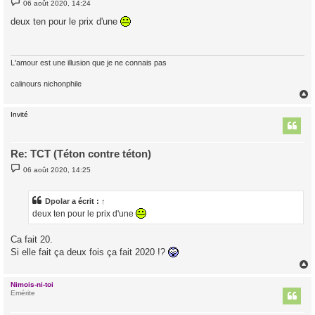
06 août 2020, 14:24
e
s
deux ten pour le prix d'une
s
a
g
e
L'amour est une illusion que je ne connais pas
calinours nichonphile
Invité
t
Re: TCT (Téton contre téton)
M
06 août 2020, 14:25
e
s
s
a
Dpolar
a écrit :
↑
g
deux ten pour le prix d'une
e
Ca fait 20.
Si elle fait ça deux fois ça fait 2020 !?
Nimois-ni-toi
t
Emérite