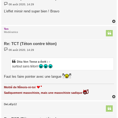
M
06 août 2020, 14:29
e
s
L'effet miroir rend super bien ! Bravo
s
a
g
e
Ten
t
Modératrice
Re: TCT (Téton contre téton)
M
06 août 2020, 14:29
e
s
s
a
Dita Von Teese
a écrit :
↑
g
surtout sans téton!
e
Faut les faire pointer avec une langue
Moitié de Nîmois-ni-toi
Sadiquement masochiste, mais une masochiste sadique
DeLsEp12
t