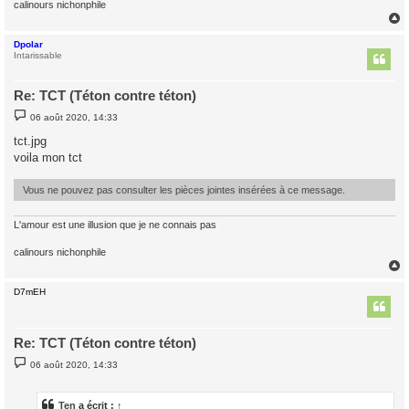
calinours nichonphile
Dpolar
t
Intarissable
Re: TCT (Téton contre téton)
M
06 août 2020, 14:33
e
s
tct.jpg
s
voila mon tct
a
g
e
Vous ne pouvez pas consulter les pièces jointes insérées à ce message.
L'amour est une illusion que je ne connais pas
calinours nichonphile
D7mEH
t
Re: TCT (Téton contre téton)
M
06 août 2020, 14:33
e
s
s
a
Ten
a écrit :
↑