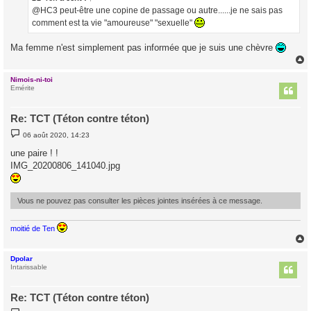
g
@HC3 peut-être une copine de passage ou autre......je ne sais pas
e
comment est ta vie "amoureuse" "sexuelle"
Ma femme n'est simplement pas informée que je suis une chèvre
Nimois-ni-toi
t
Emérite
Re: TCT (Téton contre téton)
M
06 août 2020, 14:23
e
s
une paire ! !
s
IMG_20200806_141040.jpg
a
g
e
Vous ne pouvez pas consulter les pièces jointes insérées à ce message.
moitié de Ten
Dpolar
t
Intarissable
Re: TCT (Téton contre téton)
M