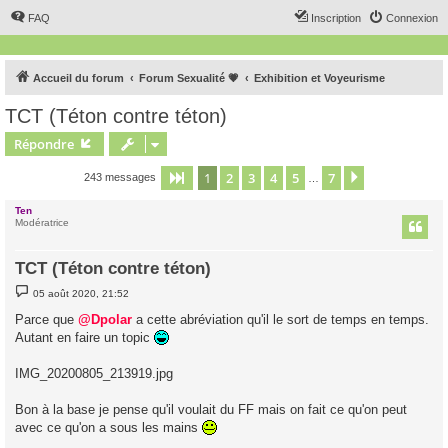
FAQ
Inscription
Connexion
Accueil du forum
Forum Sexualité 💗
Exhibition et Voyeurisme
TCT (Téton contre téton)
Répondre
1
2
3
4
5
7
Page
1
sur
7
Suivant
243 messages
…
Ten
Modératrice
TCT (Téton contre téton)
M
05 août 2020, 21:52
e
s
Parce que
@Dpolar
a cette abréviation qu'il le sort de temps en temps.
s
Autant en faire un topic
a
g
e
IMG_20200805_213919.jpg
Bon à la base je pense qu'il voulait du FF mais on fait ce qu'on peut
avec ce qu'on a sous les mains