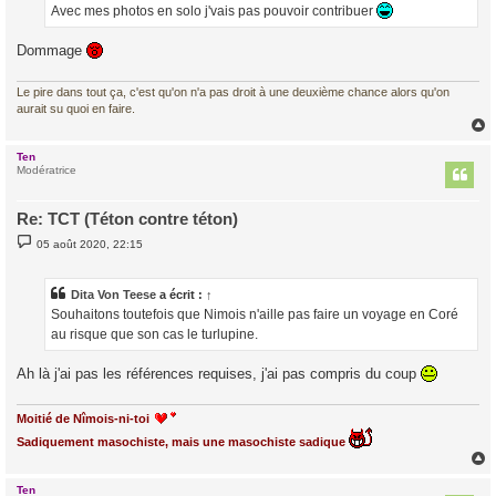
g
Avec mes photos en solo j'vais pas pouvoir contribuer
e
Dommage
Le pire dans tout ça, c'est qu'on n'a pas droit à une deuxième chance alors qu'on
aurait su quoi en faire.
Ten
t
Modératrice
Re: TCT (Téton contre téton)
M
05 août 2020, 22:15
e
s
s
a
Dita Von Teese
a écrit :
↑
g
Souhaitons toutefois que Nimois n'aille pas faire un voyage en Coré
e
au risque que son cas le turlupine.
Ah là j'ai pas les références requises, j'ai pas compris du coup
Moitié de Nîmois-ni-toi
Sadiquement masochiste, mais une masochiste sadique
Ten