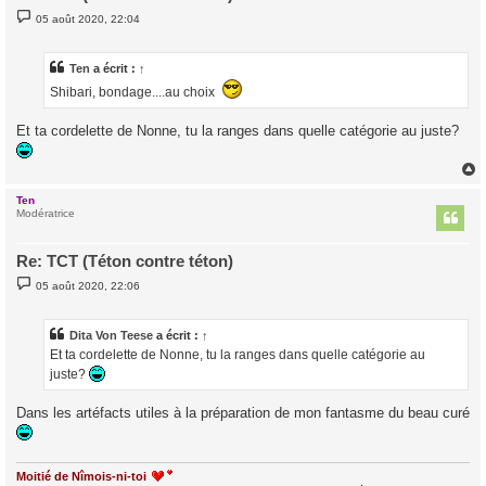
M
05 août 2020, 22:04
e
s
s
a
Ten
a écrit :
↑
g
Shibari, bondage....au choix
e
Et ta cordelette de Nonne, tu la ranges dans quelle catégorie au juste?
Ten
t
Modératrice
Re: TCT (Téton contre téton)
M
05 août 2020, 22:06
e
s
s
a
Dita Von Teese
a écrit :
↑
g
Et ta cordelette de Nonne, tu la ranges dans quelle catégorie au
e
juste?
Dans les artéfacts utiles à la préparation de mon fantasme du beau curé
Moitié de Nîmois-ni-toi