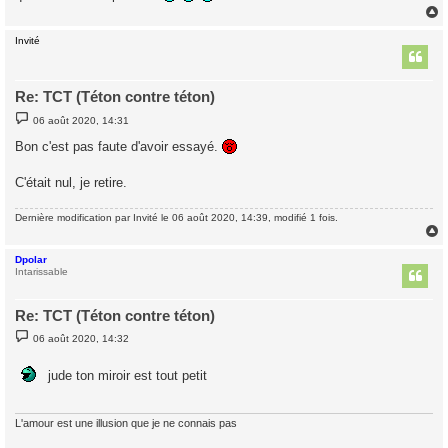
Invité
t
Re: TCT (Téton contre téton)
M
06 août 2020, 14:31
e
s
Bon c'est pas faute d'avoir essayé.
s
a
g
C'était nul, je retire.
e
Dernière modification par
Invité
le 06 août 2020, 14:39, modifié 1 fois.
Dpolar
t
Intarissable
Re: TCT (Téton contre téton)
M
06 août 2020, 14:32
e
s
s
jude ton miroir est tout petit
a
g
e
L'amour est une illusion que je ne connais pas