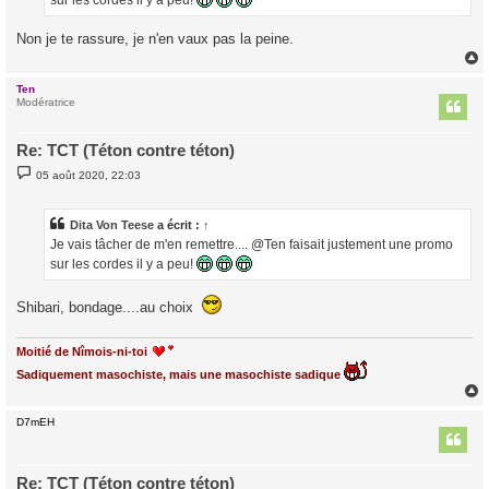
Non je te rassure, je n'en vaux pas la peine.
Ten
t
Modératrice
Re: TCT (Téton contre téton)
M
05 août 2020, 22:03
e
s
s
a
Dita Von Teese
a écrit :
↑
g
Je vais tâcher de m'en remettre.... @Ten faisait justement une promo
e
sur les cordes il y a peu!
Shibari, bondage....au choix
Moitié de Nîmois-ni-toi
Sadiquement masochiste, mais une masochiste sadique
D7mEH
t
Re: TCT (Téton contre téton)