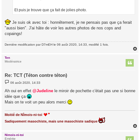
g
e
Et puis je trouve que ça fait de jolies photo.
Je suis ok avec toi : honnêtement, je ne pensais pas que ça ferait
"aussi bien". J'ai hâte de voir les autres photos de nos cops and
copaings!
Dernière modification par
D7mEH
le 06 août 2020, 14:33, modifié 1 fois.
Ten
t
Modératrice
Re: TCT (Téton contre téton)
M
06 août 2020, 14:33
e
s
Ah oui en effet
@Judeline
le miroir de pochette c'était pas une si bonne
s
idée que ça
a
g
Mais on te voit un peu alors merci
e
Moitié de Nîmois-ni-toi
Sadiquement masochiste, mais une masochiste sadique
Nimois-ni-toi
t
Emérite