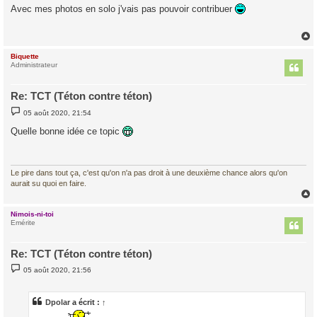
s
Avec mes photos en solo j'vais pas pouvoir contribuer
s
a
g
e
Biquette
t
Administrateur
Re: TCT (Téton contre téton)
M
05 août 2020, 21:54
e
s
Quelle bonne idée ce topic
s
a
g
e
Le pire dans tout ça, c'est qu'on n'a pas droit à une deuxième chance alors qu'on
aurait su quoi en faire.
Nimois-ni-toi
t
Emérite
Re: TCT (Téton contre téton)
M
05 août 2020, 21:56
e
s
s
a
Dpolar
a écrit :
↑
g