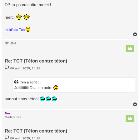
s
DP tu pourras dire merci !
s
a
g
merci
e
moitié de Ten
D7mEH
t
Re: TCT (Téton contre téton)
M
06 août 2020, 14:28
e
s
s
a
Ten
a écrit :
↑
g
Joliiiiiiiiii Dita, en poire
e
surtout sans téton!
Ten
t
Modératrice
Re: TCT (Téton contre téton)
M
06 août 2020, 14:28