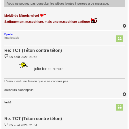
Vous ne pouvez pas consulter les pièces jointes insérées à ce message.
Moitié de Nîmois-ni-toi
Sadiquement masochiste, mais une masochiste sadique
Dpolar
t
Intarissable
Re: TCT (Téton contre téton)
M
05 août 2020, 21:52
e
s
s
jolie ten et nimois
a
g
e
L'amour est une illusion que je ne connais pas
calinours nichonphile
Invité
t
Re: TCT (Téton contre téton)
M
05 août 2020, 21:54
e