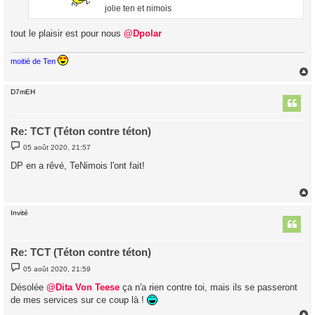
e
jolie ten et nimois
tout le plaisir est pour nous
@Dpolar
moitié de Ten
D7mEH
t
Re: TCT (Téton contre téton)
M
05 août 2020, 21:57
e
s
DP en a rêvé, TeNimois l'ont fait!
s
a
g
e
Invité
t
Re: TCT (Téton contre téton)
M
05 août 2020, 21:59
e
s
Désolée
@Dita Von Teese
ça n'a rien contre toi, mais ils se passeront
s
de mes services sur ce coup là !
a
g