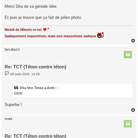
e
s
Merci Dita de sa géniale idée.
s
a
g
Et puis je trouve que ça fait de jolies photo.
e
Moitié de Nîmois-ni-toi
Sadiquement masochiste, mais une masochiste sadique
DeLsEp12
t
Re: TCT (Téton contre téton)
M
06 août 2020, 14:28
e
s
s
a
Dita Von Teese
a écrit :
↑
g
blblb
e
Superbe !
Invité
t
Re: TCT (Téton contre téton)