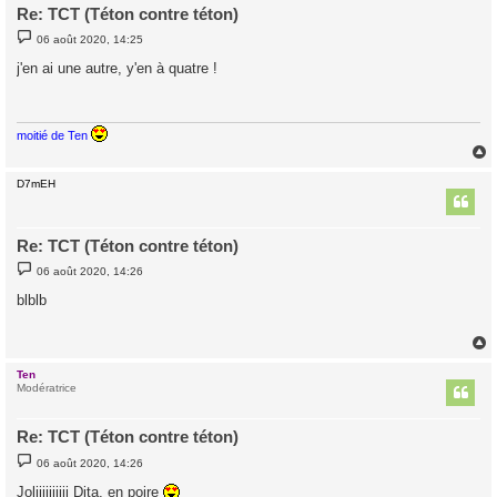
Re: TCT (Téton contre téton)
M
06 août 2020, 14:25
e
s
j'en ai une autre, y'en à quatre !
s
a
g
e
moitié de Ten
D7mEH
t
Re: TCT (Téton contre téton)
M
06 août 2020, 14:26
e
s
blblb
s
a
g
e
Ten
t
Modératrice
Re: TCT (Téton contre téton)
M
06 août 2020, 14:26
e
s
Joliiiiiiiiii Dita, en poire