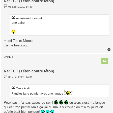
Re: TCT (Téton contre téton)
M
06 août 2020, 14:30
e
s
s
a
nimois-ni-toi
a écrit :
↑
g
une paire !
e
merci Ten et Nîmois
J'aime beaucoup
D7mEH
t
Re: TCT (Téton contre téton)
M
06 août 2020, 14:31
e
s
s
a
Ten
a écrit :
↑
g
Faut les faire pointer avec une langue
e
Peux pas : j'ai pas assez de sein!
ou alors c'est ma langue
qui est trop petite! Mais ça j'ai du mal à y croire : on m'a toujours dit
qu'elle était bien pendue!