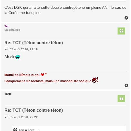
C'est DSK qui a faite cette double contrepèterie en pleine AN : le cas de
la Corée me turlupine.
Ten
t
Modératrice
Re: TCT (Téton contre téton)
M
05 août 2020, 22:19
e
s
Ah ok
s
a
g
e
Moitié de Nîmois-ni-toi
Sadiquement masochiste, mais une masochiste sadique
Invité
t
Re: TCT (Téton contre téton)
M
05 août 2020, 22:22
e
s
s
a
Ten
a écrit :
↑