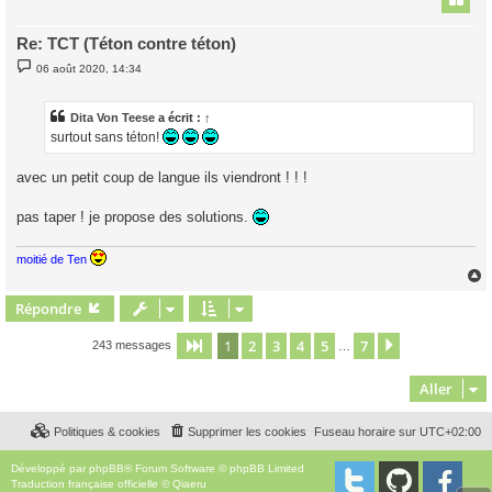
Re: TCT (Téton contre téton)
M
06 août 2020, 14:34
e
s
s
a
Dita Von Teese
a écrit :
↑
g
surtout sans téton!
e
avec un petit coup de langue ils viendront ! ! !
pas taper ! je propose des solutions.
moitié de Ten
Répondre
t
1
2
3
4
5
7
Page
1
sur
7
Suivant
243 messages
…
Aller
Politiques & cookies
Supprimer les cookies
Fuseau horaire sur
UTC+02:00
Développé par
phpBB
® Forum Software © phpBB Limited
Traduction française officielle
©
Qiaeru