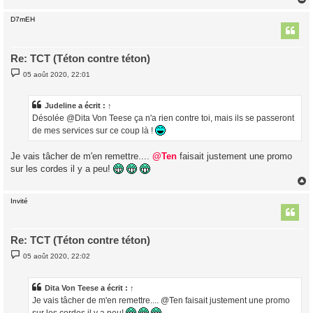
e
D7mEH
t
Re: TCT (Téton contre téton)
M
05 août 2020, 22:01
e
s
s
a
Judeline
a écrit :
↑
g
Désolée @Dita Von Teese ça n'a rien contre toi, mais ils se passeront
e
de mes services sur ce coup là !
Je vais tâcher de m'en remettre....
@Ten
faisait justement une promo
sur les cordes il y a peu!
Invité
t
Re: TCT (Téton contre téton)
M
05 août 2020, 22:02
e
s
s
a
Dita Von Teese
a écrit :
↑
g
Je vais tâcher de m'en remettre.... @Ten faisait justement une promo
e
sur les cordes il y a peu!