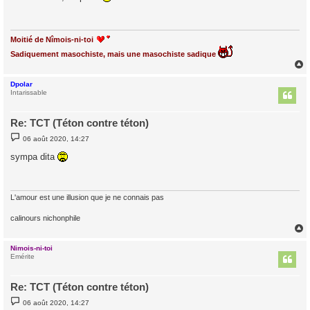
s
a
g
e
Moitié de Nîmois-ni-toi
Sadiquement masochiste, mais une masochiste sadique
Dpolar
t
Intarissable
Re: TCT (Téton contre téton)
M
06 août 2020, 14:27
e
s
sympa dita
s
a
g
e
L'amour est une illusion que je ne connais pas
calinours nichonphile
Nimois-ni-toi
t
Emérite
Re: TCT (Téton contre téton)
M
06 août 2020, 14:27
e