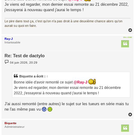
a
Je viens ed regarder, mon dernier essai remonte au 21 décembre 2022,
g
j'essayerai à nouveau quand j'aurai le temps !
e
Le pire dans tout ça, c'est qu'on n'a pas droit à une deuxième chance alors qu'on
aurait su quoi en faire.
EN LIGNE
Ray-J
t
Intarissable
Re: Test de dactylo
M
04 juin 2026, 20:29
e
s
s
a
Biquette
a écrit :
↑
g
Bonne idée d'avoir remonté ce sujet
@Ray-J
e
Je viens ed regarder, mon dernier essai remonte au 21 décembre
2022, j'essayerai à nouveau quand j'aurai le temps !
J'ai aussi remonté (entre autres) le sujet sur les tueurs en série mais tu
ne l'as même pas vu
Biquette
t
Administrateur