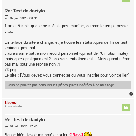
Re: Test de dactylo
M
02 juin 2026, 00:34
e
s
1 an et 9 mois que je ne m'étais pas entraîné, comme le temps passe
s
vite...
a
g
e
L'interface du site a changé, et je trouve les statistiques de fin de test
vraiment pas mal.
J'aurais aimé battre mon record personnel (qui est de 76 mots/minute)
mais après pratiquement 2 ans sans entraînement... Mais quand même
pas mal pour une reprise non ?!
73.png
Le site : [Vous devez vous connecter ou vous inscrire pour voir ce lien]
Vous ne pouvez pas consulter les pièces jointes insérées à ce message.
Biquette
t
Administrateur
Re: Test de dactylo
M
03 juin 2026, 17:45
e
s
Bonne idée d'avoir remonté ce sujet
@Ray-J
s