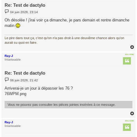
Re: Test de dactylo
M
04 juin 2026, 23:14
e
s
Oh désolée ! j'irai voir ça dimanche, je pars demain et rentre dimanche
s
matin
a
g
e
Le pire dans tout ça, c'est qu'on n'a pas droit à une deuxième chance alors qu'on
aurait su quoi en faire.
EN LIGNE
Ray-J
t
Intarissable
Re: Test de dactylo
M
06 juin 2026, 21:42
e
s
Arriverai-je un jour à dépasser les 76 ?
s
76WPM.png
a
g
e
Vous ne pouvez pas consulter les pièces jointes insérées à ce message.
EN LIGNE
Ray-J
t
Intarissable