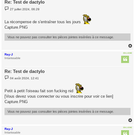
Re: Test de dactylo
M
27 juillet 2024, 06:29
e
s
s
La récompense de s'entraîner tous les jours
a
g
Capture.PNG
e
Vous ne pouvez pas consulter les pièces jointes insérées à ce message.
EN LIGNE
Ray-J
t
Intarissable
Re: Test de dactylo
M
04 août 2024, 12:41
e
s
s
Petit à petit l'oiseau fait son fucking nid
a
g
[Vous devez vous connecter ou vous inscrire pour voir ce lien]
e
Capture.PNG
Vous ne pouvez pas consulter les pièces jointes insérées à ce message.
EN LIGNE
Ray-J
t
Intarissable