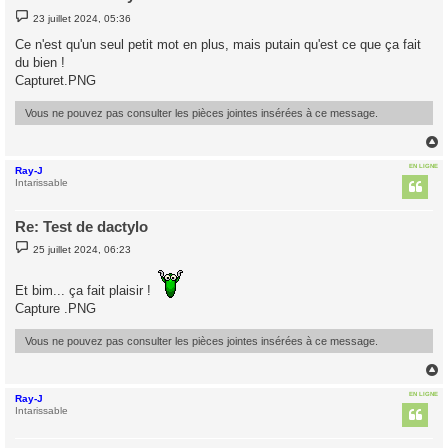
M
23 juillet 2024, 05:36
e
s
Ce n'est qu'un seul petit mot en plus, mais putain qu'est ce que ça fait
s
du bien !
a
g
Capturet.PNG
e
Vous ne pouvez pas consulter les pièces jointes insérées à ce message.
EN LIGNE
Ray-J
t
Intarissable
Re: Test de dactylo
M
25 juillet 2024, 06:23
e
s
s
Et bim... ça fait plaisir !
a
g
Capture .PNG
e
Vous ne pouvez pas consulter les pièces jointes insérées à ce message.
EN LIGNE
Ray-J
t
Intarissable