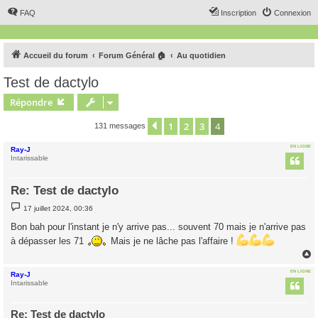
FAQ
Inscription
Connexion
Accueil du forum
Forum Général 🏠
Au quotidien
Test de dactylo
Répondre
1
2
3
4
Précédent
131 messages
EN LIGNE
Ray-J
Intarissable
Re: Test de dactylo
M
17 juillet 2024, 00:36
e
s
Bon bah pour l'instant je n'y arrive pas... souvent 70 mais je n'arrive pas
s
a
à dépasser les 71
Mais je ne lâche pas l'affaire !
g
e
EN LIGNE
Ray-J
t
Intarissable
Re: Test de dactylo