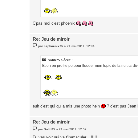
C'pas moi c'est phoenix
Re: Jeu de miroir
M
par
Laphoenix75
»
21 mai 2011, 12:04
e
s
s
a
Solib75 a écrit :
g
Et on en profite po pour flooder mon topic de la nuit tardiv
e
euh c'est qui qu' a mis une photo hein
? c'est pas Jean 
Re: Jeu de miroir
M
par
Solib75
»
21 mai 2011, 12:59
e
s
Tu vas voir qui va t'immaculer....!!!!!