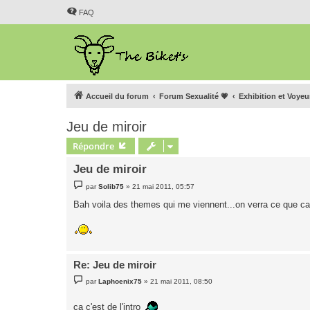
FAQ
Accueil du forum
Forum Sexualité 💗
Exhibition et Voye
Jeu de miroir
Répondre
Jeu de miroir
M
par
Solib75
»
21 mai 2011, 05:57
e
s
Bah voila des themes qui me viennent...on verra ce que ca
s
a
g
e
Re: Jeu de miroir
M
par
Laphoenix75
»
21 mai 2011, 08:50
e
s
s
ça c'est de l'intro