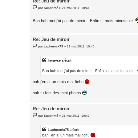
Re: Jeu de miroir
M
par
Supprimé
»
21 mai 2011, 10:41
e
s
s
Bon bah moi j'ai pas de miroir... Enfin si mais minuscule
a
g
e
Re: Jeu de miroir
M
par
Laphoenix75
»
21 mai 2011, 10:45
e
s
s
a
Irene-se a écrit :
g
e
Bon bah moi j'ai pas de miroir... Enfin si mais minuscule
bah j'en ai un mais mal fichu
bah tu fais des mini-photos
Re: Jeu de miroir
M
par
Supprimé
»
21 mai 2011, 10:47
e
s
s
a
Laphoenix75 a écrit :
g
bah j'en ai un mais mal fichu
e