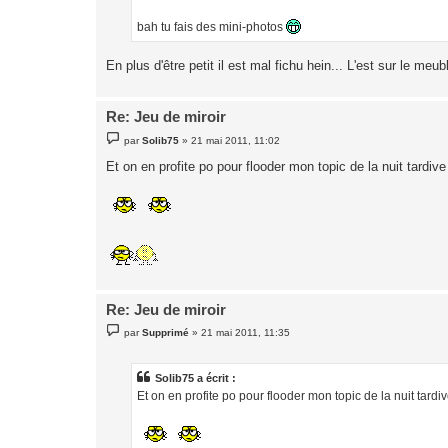
bah tu fais des mini-photos
En plus d'être petit il est mal fichu hein... L'est sur le meub
Re: Jeu de miroir
M
par
Solib75
»
21 mai 2011, 11:02
e
s
Et on en profite po pour flooder mon topic de la nuit tardive 
s
a
g
e
Re: Jeu de miroir
M
par
Supprimé
»
21 mai 2011, 11:35
e
s
s
a
Solib75 a écrit :
g
Et on en profite po pour flooder mon topic de la nuit tardiv
e