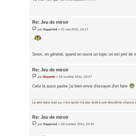
s
a
g
e
Re: Jeu de miroir
M
par
Supprimé
»
21 mai 2011, 14:17
e
s
s
a
g
e
Sinon, en général, quand on ouvre un topic on est prié de m
Re: Jeu de miroir
M
par
Biquette
»
03 octobre 2011, 20:27
e
s
Celui là aussi paske j'ai bien envie d'essayer d'en faire
s
a
g
e
Le pire dans tout ça, c'est qu'on n'a pas droit à une deuxième chance al
Re: Jeu de miroir
M
par
Supprimé
»
03 octobre 2011, 20:35
e
s
s