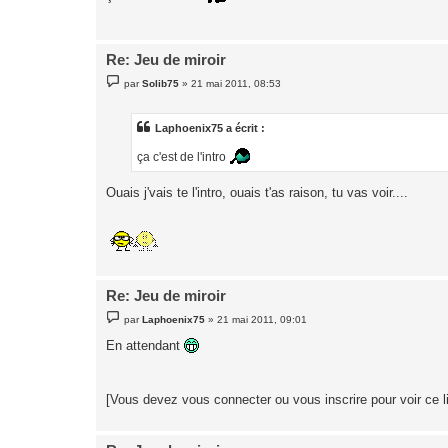
a
g
e
Re: Jeu de miroir
M
par
Solib75
»
21 mai 2011, 08:53
e
s
s
a
Laphoenix75 a écrit :
g
e
ça c'est de l'intro
Ouais j'vais te l'intro, ouais t'as raison, tu vas voir....
Re: Jeu de miroir
M
par
Laphoenix75
»
21 mai 2011, 09:01
e
s
En attendant
s
a
g
e
[Vous devez vous connecter ou vous inscrire pour voir ce l