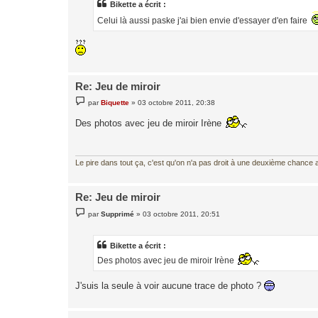
a
Bikette a écrit :
g
Celui là aussi paske j'ai bien envie d'essayer d'en faire
e
Re: Jeu de miroir
M
par
Biquette
»
03 octobre 2011, 20:38
e
s
Des photos avec jeu de miroir Irène
s
a
g
e
Le pire dans tout ça, c'est qu'on n'a pas droit à une deuxième chance al
Re: Jeu de miroir
M
par
Supprimé
»
03 octobre 2011, 20:51
e
s
s
a
Bikette a écrit :
g
Des photos avec jeu de miroir Irène
e
J'suis la seule à voir aucune trace de photo ?