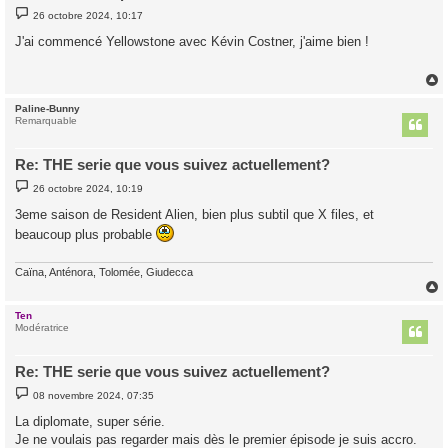
M
26 octobre 2024, 10:17
e
s
J'ai commencé Yellowstone avec Kévin Costner, j'aime bien !
s
a
g
e
Paline-Bunny
t
Remarquable
Re: THE serie que vous suivez actuellement?
M
26 octobre 2024, 10:19
e
s
3eme saison de Resident Alien, bien plus subtil que X files, et
s
a
beaucoup plus probable
g
e
Caïna, Anténora, Tolomée, Giudecca
Ten
t
Modératrice
Re: THE serie que vous suivez actuellement?
M
08 novembre 2024, 07:35
e
s
La diplomate, super série.
s
Je ne voulais pas regarder mais dès le premier épisode je suis accro.
a