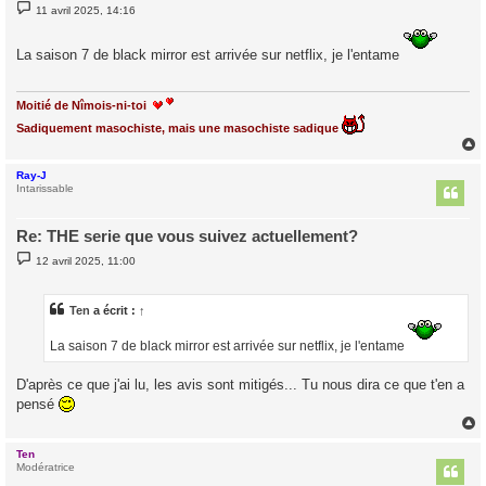
M
11 avril 2025, 14:16
e
s
s
La saison 7 de black mirror est arrivée sur netflix, je l'entame
a
g
e
Moitié de Nîmois-ni-toi
Sadiquement masochiste, mais une masochiste sadique
Ray-J
t
Intarissable
Re: THE serie que vous suivez actuellement?
M
12 avril 2025, 11:00
e
s
s
a
Ten
a écrit :
↑
g
e
La saison 7 de black mirror est arrivée sur netflix, je l'entame
D'après ce que j'ai lu, les avis sont mitigés... Tu nous dira ce que t'en a
pensé
Ten
t
Modératrice