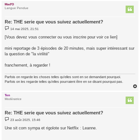
Mad'O
t
Langue Pendue
Re: THE serie que vous suivez actuellement?
M
14 mai 2025, 21:51
e
s
[Vous devez vous connecter ou vous inscrire pour voir ce lien]
s
a
g
mini reportage de 3 épisodes de 20 minutes, mais super intéressant sur
e
la question de "la virilité"
franchement, à regarder !
Parfois on regarde les choses telles qu'elles sont en se demandant pourquoi.
Parfois on les regarde telles qu'elles pourraient être en se disant pourquoi pas.
Ten
t
Modératrice
Re: THE serie que vous suivez actuellement?
M
23 août 2025, 15:46
e
s
Une sit com sympa et rigolote sur Netflix : Leanne.
s
a
g