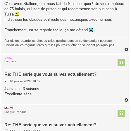
g
C'est avec Stallone, et il nous fait du Stallone, quoi ! Un vieux mafieux
e
de 75 balais, qui sort de prison et qui recommence son business à
Tulsa
Il distribue les claques et il roule des mécaniques avec humour.
Franchement, ça se regarde facile, ça me détend
Parfois on regarde les choses telles qu'elles sont en se demandant pourquoi.
Parfois on les regarde telles qu'elles pourraient être en se disant pourquoi pas.
Snow
t
Loquace
Re: THE serie que vous suivez actuellement?
M
10 janvier 2026, 18:52
e
s
J’ai vu les 3 saisons
s
Excellente série
a
g
e
Mad'O
t
Langue Pendue
Re: THE serie que vous suivez actuellement?
M