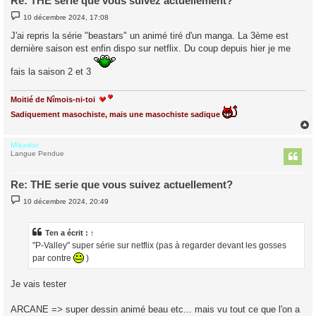
Re: THE serie que vous suivez actuellement?
M
10 décembre 2024, 17:08
e
s
J'ai repris la série "beastars" un animé tiré d'un manga. La 3ème est
s
dernière saison est enfin dispo sur netflix. Du coup depuis hier je me
a
g
e
fais la saison 2 et 3
Moitié de Nîmois-ni-toi
Sadiquement masochiste, mais une masochiste sadique
Mikadoc
t
Langue Pendue
Re: THE serie que vous suivez actuellement?
M
10 décembre 2024, 20:49
e
s
s
a
Ten
a écrit :
↑
g
"P-Valley" super série sur netflix (pas à regarder devant les gosses
e
par contre
)
Je vais tester
ARCANE => super dessin animé beau etc... mais vu tout ce que l'on a