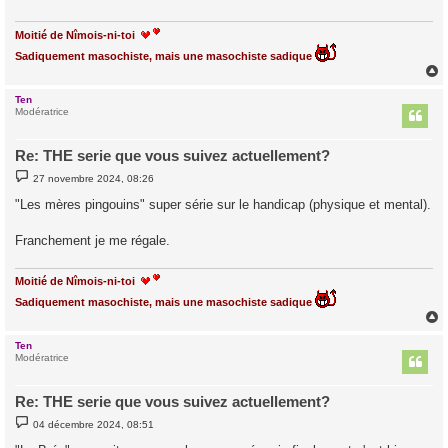
g
e
Moitié de Nîmois-ni-toi
Sadiquement masochiste, mais une masochiste sadique
Ten
t
Modératrice
Re: THE serie que vous suivez actuellement?
M
27 novembre 2024, 08:26
e
s
"Les mères pingouins" super série sur le handicap (physique et mental).
s
a
g
Franchement je me régale.
e
Moitié de Nîmois-ni-toi
Sadiquement masochiste, mais une masochiste sadique
Ten
t
Modératrice
Re: THE serie que vous suivez actuellement?
M
04 décembre 2024, 08:51
e
s