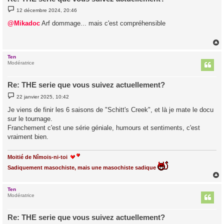
M
12 décembre 2024, 20:46
e
s
@Mikadoc
Arf dommage... mais c'est compréhensible
s
a
g
e
Ten
t
Modératrice
Re: THE serie que vous suivez actuellement?
M
22 janvier 2025, 10:42
e
s
Je viens de finir les 6 saisons de "Schitt's Creek", et là je mate le docu
s
sur le tournage.
a
g
Franchement c'est une série géniale, humours et sentiments, c'est
e
vraiment bien.
Moitié de Nîmois-ni-toi
Sadiquement masochiste, mais une masochiste sadique
Ten
t
Modératrice
Re: THE serie que vous suivez actuellement?