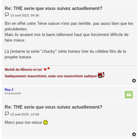
Re: THE serie que vous suivez actuellement?
M
13 avril 2025, 09:36
e
s
Bin en effet cette 7ème saison n'est pas terrible, pas aussi bien que les
s
précédentes.
a
g
Mais ils avaient mis la barre tellement haut que forcément difficile de
e
faire mieux.
Là j'entame la série "chucky" série horreur tirer du célèbre film de la
poupée tueuse.
Moitié de Nîmois-ni-toi
Sadiquement masochiste, mais une masochiste sadique
Ray-J
t
Intarissable
Re: THE serie que vous suivez actuellement?
M
13 avril 2025, 10:58
e
s
Merci pour ton retour
s
a
g
e