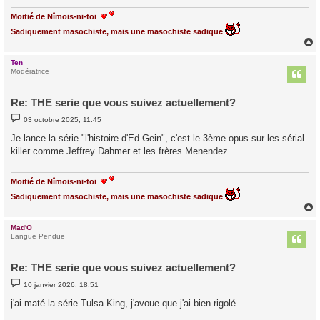
e
Moitié de Nîmois-ni-toi
Sadiquement masochiste, mais une masochiste sadique
Ten
t
Modératrice
Re: THE serie que vous suivez actuellement?
M
03 octobre 2025, 11:45
e
s
Je lance la série "l'histoire d'Ed Gein", c'est le 3ème opus sur les sérial
s
killer comme Jeffrey Dahmer et les frères Menendez.
a
g
e
Moitié de Nîmois-ni-toi
Sadiquement masochiste, mais une masochiste sadique
Mad'O
t
Langue Pendue
Re: THE serie que vous suivez actuellement?
M
10 janvier 2026, 18:51
e
s
j'ai maté la série Tulsa King, j'avoue que j'ai bien rigolé.
s
a