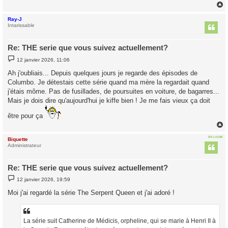
Ray-J
t
Intarissable
Re: THE serie que vous suivez actuellement?
M
12 janvier 2026, 11:06
e
s
Ah j'oubliais... Depuis quelques jours je regarde des épisodes de
s
Columbo. Je détestais cette série quand ma mère la regardait quand
a
g
j'étais môme. Pas de fusillades, de poursuites en voiture, de bagarres...
e
Mais je dois dire qu'aujourd'hui je kiffe bien ! Je me fais vieux ça doit
être pour ça
EN LIGNE
Biquette
t
Administrateur
Re: THE serie que vous suivez actuellement?
M
12 janvier 2026, 19:59
e
s
Moi j'ai regardé la série The Serpent Queen et j'ai adoré !
s
a
g
e
La série suit Catherine de Médicis, orpheline, qui se marie à Henri II à