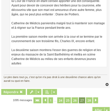
la Cour de France en étant censée apporter une dot conséquente.
Ayant pour devoir de concevoir des héritiers pour la couronne, elle
découvrira vite que son mari est amoureux d'une autre femme, plus
âgée, qui ne peut plus enfanter : Diane de Poitiers.
Catherine de Médicis parviendra malgré tout à maintenir son mariage
et à régner sur la France pendant trente ans.
La première saison montre son arrivée à la cour et se termine par le
couronnement de son troisième fils, Charles IX, encore enfant.
La deuxième saison montrera l'essor des guerres de religion et les
enjeux du massacre de la Saint Barthélémy et mettra en scène
Catherine de Médicis au milieu de ses enfants devenus jeunes
adultes
Le pire dans tout ça, c'est qu'on n'a pas droit à une deuxième chance alors qu'on
aurait su quoi en faire.
Répondre
t
1
24
25
26
27
28
Page
27
Précédent
sur
28
Suivant
1095 messages
…
Aller