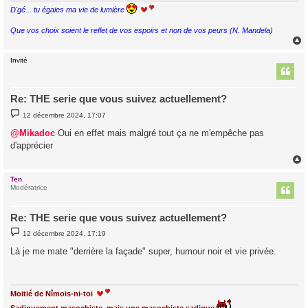
D'gé... tu égaies ma vie de lumière
Que vos choix soient le reflet de vos espoirs et non de vos peurs (N. Mandela)
Invité
t
Re: THE serie que vous suivez actuellement?
M
12 décembre 2024, 17:07
e
s
@Mikadoc
Oui en effet mais malgré tout ça ne m'empêche pas
s
d'apprécier
a
g
e
Ten
t
Modératrice
Re: THE serie que vous suivez actuellement?
M
12 décembre 2024, 17:19
e
s
Là je me mate "derrière la façade" super, humour noir et vie privée.
s
a
g
e
Moitié de Nîmois-ni-toi