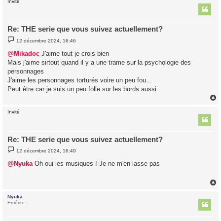
Invité
t
Re: THE serie que vous suivez actuellement?
M
12 décembre 2024, 16:46
e
s
@Mikadoc
J'aime tout je crois bien
s
Mais j'aime sirtout quand il y a une trame sur la psychologie des
a
g
personnages
e
J'aime les personnages torturés voire un peu fou...
Peut être car je suis un peu folle sur les bords aussi
Invité
t
Re: THE serie que vous suivez actuellement?
M
12 décembre 2024, 16:49
e
s
@Nyuka
Oh oui les musiques ! Je ne m'en lasse pas
s
a
g
e
Nyuka
t
Emérite