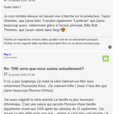
10 janvier 2026, 18:54
e
s
ouais hein !
s
a
g
Je suis tombée dessus en faisant une rcherche sur le producteur, Taylor
e
Sheridan, que j'aime bien. Il produit également "Landman" que j'aime
beaucoup aussi, notamment grâce à l'acteur principal, Billy Bob
Thornton, que j'avais adoré dans fargo
Parfois on regarde les choses telles qu'elles sont en se demandant pourquoi.
Parfois on les regarde telles qu'elles pourraient être en se disant pourquoi pas.
Ray-J
t
Intarissable
Re: THE serie que vous suivez actuellement?
M
11 janvier 2026, 07:32
e
s
Il n'y a pas longtemps j'ai maté la série Darknet-sur-Mer avec
s
notamment l'humoriste Artus. J'ai vraiment kiffé ! (mais il faut dire que
a
g
j'aime beaucoup l'humour d'Artus).
e
J'ai aussi regardé la série animée La famille la plus heureuse
d'Amérique. C'est une satyre qui raconte l'histoire d'une famille
égyptienne vivant aux USA après les attentas du 11 septembre. J'ai
trouvé ça très drôle mais pas que... même si c'est très caricaturale, j'ai