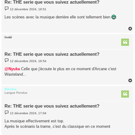
Re: THE serie que vous suivez actuellement?
M
12 décembre 2024, 16:51
e
s
Les scènes avec la musique derrière elle sont tellement bien
s
a
g
e
Invité
t
Re: THE serie que vous suivez actuellement?
M
12 décembre 2024, 16:54
e
s
@Nyuka
Celle que j'écoute le plus en ce moment d'Arcane c'est
s
Wasteland...
a
g
e
Mikadoc
t
Langue Pendue
Re: THE serie que vous suivez actuellement?
M
12 décembre 2024, 17:04
e
s
La musique effectivement est top.
s
Après le scénario la trame, c'est du classique en ce moment
a
g
e