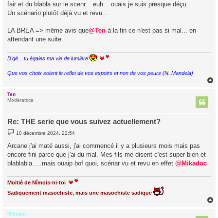
fair et du blabla sur le scenr... euh... ouais je suis presque déçu.
Un scénario plutôt déjà vu et revu...
LA BREA => même avis que
@Ten
à la fin ce n'est pas si mal... en
attendant une suite.
D'gé... tu égaies ma vie de lumière
Que vos choix soient le reflet de vos espoirs et non de vos peurs (N. Mandela)
Ten
t
Modératrice
Re: THE serie que vous suivez actuellement?
M
10 décembre 2024, 22:54
e
s
Arcane j'ai maté aussi, j'ai commencé il y a plusieurs mois mais pas
s
encore fini parce que j'ai du mal. Mes fils me disent c'est super bien et
a
g
blablabla.....mais ouaip bof quoi, scénar vu et revu en effet
@Mikadoc
e
Moitié de Nîmois-ni-toi
Sadiquement masochiste, mais une masochiste sadique
Mikadoc