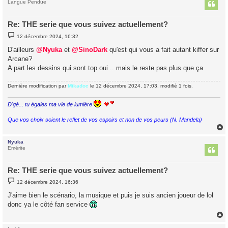
t
Langue Pendue
Re: THE serie que vous suivez actuellement?
M
12 décembre 2024, 16:32
e
s
D'ailleurs
@Nyuka
et
@SinoDark
qu'est qui vous a fait autant kiffer sur
s
Arcane?
a
g
A part les dessins qui sont top oui .. mais le reste pas plus que ça
e
Dernière modification par
Mikadoc
le 12 décembre 2024, 17:03, modifié 1 fois.
D'gé... tu égaies ma vie de lumière
Que vos choix soient le reflet de vos espoirs et non de vos peurs (N. Mandela)
Nyuka
t
Emérite
Re: THE serie que vous suivez actuellement?
M
12 décembre 2024, 16:36
e
s
J'aime bien le scénario, la musique et puis je suis ancien joueur de lol
s
donc ya le côté fan service
a
g
e