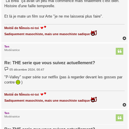
"La Bréa" ça avait un peu mal commencé mais finalement c'est bien.
s
Histoire d'une faille temporelle.
a
g
e
Et là je mate un film sur Arte "je ne me laisserai plus faire".
Moitié de Nîmois-ni-toi
Sadiquement masochiste, mais une masochiste sadique
Ten
t
Modératrice
Re: THE serie que vous suivez actuellement?
M
05 décembre 2024, 00:47
e
s
"P-Valley" super série sur netflix (pas à regarder devant les gosses par
s
contre
)
a
g
e
Moitié de Nîmois-ni-toi
Sadiquement masochiste, mais une masochiste sadique
Ten
t
Modératrice