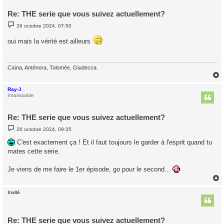
Re: THE serie que vous suivez actuellement?
M
26 octobre 2024, 07:50
e
s
oui mais la vérité est ailleurs
s
a
g
e
Caïna, Anténora, Tolomée, Giudecca
Ray-J
t
Intarissable
Re: THE serie que vous suivez actuellement?
M
26 octobre 2024, 09:35
e
s
C'est exactement ça ! Et il faut toujours le garder à l'esprit quand tu
s
mates cette série.
a
g
e
Je viens de me faire le 1er épisode, go pour le second...
Invité
t
Re: THE serie que vous suivez actuellement?