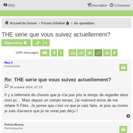
FAQ
Inscription
Connexion
Accueil du forum
Forum Général 🏠
Au quotidien
THE serie que vous suivez actuellement?
Répondre
1
24
25
26
27
28
Page
27
Précédent
sur
28
Suivant
1095 messages
…
Ray-J
Intarissable
Re: THE serie que vous suivez actuellement?
M
26 octobre 2024, 07:15
e
s
Il y a tellement de choses que je n'ai pas pris le temps de regarder dans
s
mon pc... Mais depuis un certain temps, j'ai vraiment envie de me
a
g
refaire X-Files. Je pense que c'est ce que je vais faire, et puis au moins
e
je sais d'avance que je ne serai pas déçu !
Paline-Bunny
t
Remarquable