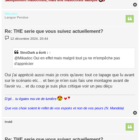
Sadiquement masochiste, mais une masochiste sadique
Mikadoc
t
Langue Pendue
Re: THE serie que vous suivez actuellement?
M
12 décembre 2024, 20:44
e
s
s
a
SinoDark
a écrit :
↑
g
@Mikadoc Oui en effet mais malgré tout ça ne m'empêche pas
e
d'apprécier
Oui j'ai apprécié aussi mais je crois qu'avec tout ce tapage que lu avant
sur le scénario etc... et ben je m'en suis fais une montagne avant de
l'avoir vu... et du coup je suis plus critique voir un peu déçu
D'gé... tu égaies ma vie de lumière
Que vos choix soient le reflet de vos espoirs et non de vos peurs (N. Mandela)
Invité
t
Re: THE serie que vous suivez actuellement?