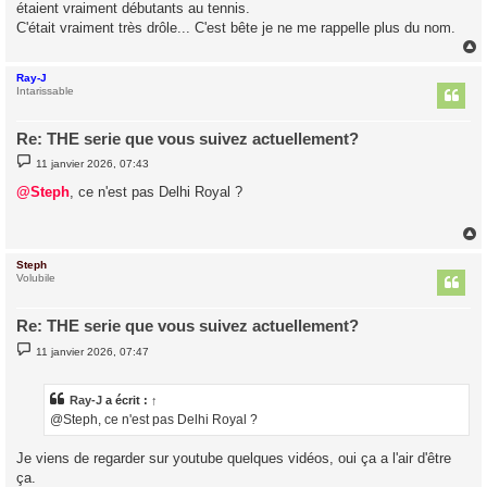
étaient vraiment débutants au tennis.
C'était vraiment très drôle... C'est bête je ne me rappelle plus du nom.
Ray-J
t
Intarissable
Re: THE serie que vous suivez actuellement?
M
11 janvier 2026, 07:43
e
s
@Steph
, ce n'est pas Delhi Royal ?
s
a
g
e
Steph
t
Volubile
Re: THE serie que vous suivez actuellement?
M
11 janvier 2026, 07:47
e
s
s
a
Ray-J
a écrit :
↑
g
@Steph, ce n'est pas Delhi Royal ?
e
Je viens de regarder sur youtube quelques vidéos, oui ça a l'air d'être
ça.