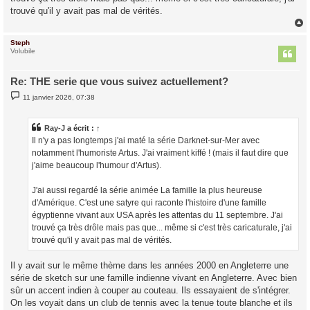
trouvé qu'il y avait pas mal de vérités.
Steph
t
Volubile
Re: THE serie que vous suivez actuellement?
M
11 janvier 2026, 07:38
e
s
s
a
Ray-J
a écrit :
↑
g
Il n'y a pas longtemps j'ai maté la série Darknet-sur-Mer avec
e
notamment l'humoriste Artus. J'ai vraiment kiffé ! (mais il faut dire que
j'aime beaucoup l'humour d'Artus).
J'ai aussi regardé la série animée La famille la plus heureuse
d'Amérique. C'est une satyre qui raconte l'histoire d'une famille
égyptienne vivant aux USA après les attentas du 11 septembre. J'ai
trouvé ça très drôle mais pas que... même si c'est très caricaturale, j'ai
trouvé qu'il y avait pas mal de vérités.
Il y avait sur le même thème dans les années 2000 en Angleterre une
série de sketch sur une famille indienne vivant en Angleterre. Avec bien
sûr un accent indien à couper au couteau. Ils essayaient de s'intégrer.
On les voyait dans un club de tennis avec la tenue toute blanche et ils