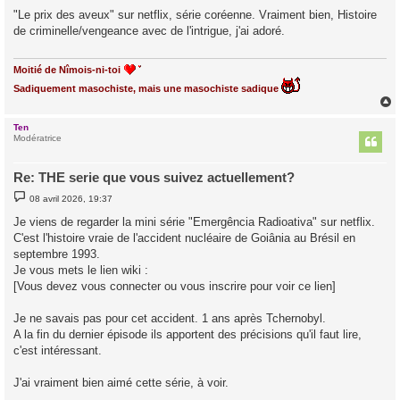
s
"Le prix des aveux" sur netflix, série coréenne. Vraiment bien, Histoire
s
de criminelle/vengeance avec de l'intrigue, j'ai adoré.
a
g
e
Moitié de Nîmois-ni-toi
Sadiquement masochiste, mais une masochiste sadique
Ten
t
Modératrice
Re: THE serie que vous suivez actuellement?
M
08 avril 2026, 19:37
e
s
Je viens de regarder la mini série "Emergência Radioativa" sur netflix.
s
C'est l'histoire vraie de l'accident nucléaire de Goiânia au Brésil en
a
g
septembre 1993.
e
Je vous mets le lien wiki :
[Vous devez vous connecter ou vous inscrire pour voir ce lien]
Je ne savais pas pour cet accident. 1 ans après Tchernobyl.
A la fin du dernier épisode ils apportent des précisions qu'il faut lire,
c'est intéressant.
J'ai vraiment bien aimé cette série, à voir.