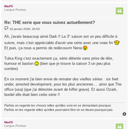
Mad'O
t
Langue Pendue
Re: THE serie que vous suivez actuellement?
M
16 janvier 2026, 20:03
e
s
Ah, j'avais beaucoup aimé Dark !! La 3° saison est un peu difficile à
s
a
suivre, mais c'est appréciable d'avoir une série avec une vraie fin
g
Et puis, ça nous a permis de redécouvrir Nena
e
Tulsa King c'est exactement ça, série détente sans prise de tête,
humour et baston
(bien que je trouve la saison 3 un peu plus
sombre)
En ce moment j'ai bien envie de remater des vieilles séries : six feet
under, arrested development, pour les plus anciennes.... ainsi que The
office (usa) (que j'ai détestée avant de kiffer grave). Et aussi Ozark,
bordel elle était bien cette série !!
Parfois on regarde les choses telles qu'elles sont en se demandant pourquoi.
Parfois on les regarde telles qu'elles pourraient être en se disant pourquoi pas.
Mad'O
t
Langue Pendue