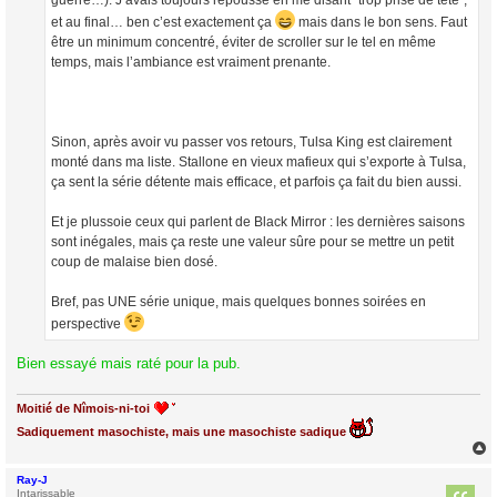
et au final… ben c’est exactement ça
mais dans le bon sens. Faut
être un minimum concentré, éviter de scroller sur le tel en même
temps, mais l’ambiance est vraiment prenante.
Sinon, après avoir vu passer vos retours, Tulsa King est clairement
monté dans ma liste. Stallone en vieux mafieux qui s’exporte à Tulsa,
ça sent la série détente mais efficace, et parfois ça fait du bien aussi.
Et je plussoie ceux qui parlent de Black Mirror : les dernières saisons
sont inégales, mais ça reste une valeur sûre pour se mettre un petit
coup de malaise bien dosé.
Bref, pas UNE série unique, mais quelques bonnes soirées en
perspective
Bien essayé mais raté pour la pub.
Moitié de Nîmois-ni-toi
Sadiquement masochiste, mais une masochiste sadique
Ray-J
t
Intarissable