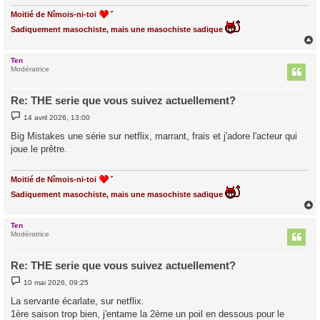
Moitié de Nîmois-ni-toi
Sadiquement masochiste, mais une masochiste sadique
Ten
t
Modératrice
Re: THE serie que vous suivez actuellement?
M
14 avril 2026, 13:00
e
s
Big Mistakes une série sur netflix, marrant, frais et j'adore l'acteur qui
s
joue le prêtre.
a
g
e
Moitié de Nîmois-ni-toi
Sadiquement masochiste, mais une masochiste sadique
Ten
t
Modératrice
Re: THE serie que vous suivez actuellement?
M
10 mai 2026, 09:25
e
s
La servante écarlate, sur netflix.
s
1ère saison trop bien, j'entame la 2ème un poil en dessous pour le
a