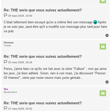
Re: THE serie que vous suivez actuellement?
M
25 mars 2026, 10:50
e
s
C'était tellement bien essayé qu'on a même liké son message
Après
s
je ne sais pas, peut-être qu'il a modifié son message plus tard pour faire
a
g
sa pub.
e
Osmoze
t
Timide
Re: THE serie que vous suivez actuellement?
M
25 mars 2026, 19:16
e
s
Perso, j'aime bien ce qu'ils ont fait avec la série "Fallout" ; moi qui aime
s
les jeux, j'ai bien adhéré. Sinon, rien à voir mais, j'ai découvert "Person
a
g
Of Interest", série pas toute neuve mais juste géniale...
e
Ten
t
Modératrice
Re: THE serie que vous suivez actuellement?
M
27 mars 2026, 20:02
e