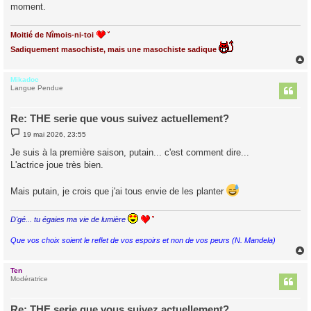
g
moment.
e
Moitié de Nîmois-ni-toi
Sadiquement masochiste, mais une masochiste sadique
Mikadoc
t
Langue Pendue
Re: THE serie que vous suivez actuellement?
M
19 mai 2026, 23:55
e
s
Je suis à la première saison, putain... c'est comment dire...
s
L'actrice joue très bien.
a
g
e
Mais putain, je crois que j'ai tous envie de les planter
D'gé... tu égaies ma vie de lumière
Que vos choix soient le reflet de vos espoirs et non de vos peurs (N. Mandela)
Ten
t
Modératrice
Re: THE serie que vous suivez actuellement?