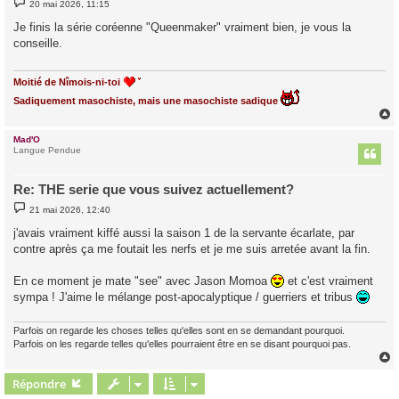
20 mai 2026, 11:15
e
s
Je finis la série coréenne "Queenmaker" vraiment bien, je vous la
s
conseille.
a
g
e
Moitié de Nîmois-ni-toi
Sadiquement masochiste, mais une masochiste sadique
Mad'O
t
Langue Pendue
Re: THE serie que vous suivez actuellement?
M
21 mai 2026, 12:40
e
s
j'avais vraiment kiffé aussi la saison 1 de la servante écarlate, par
s
contre après ça me foutait les nerfs et je me suis arretée avant la fin.
a
g
e
En ce moment je mate "see" avec Jason Momoa
et c'est vraiment
sympa ! J'aime le mélange post-apocalyptique / guerriers et tribus
Parfois on regarde les choses telles qu'elles sont en se demandant pourquoi.
Parfois on les regarde telles qu'elles pourraient être en se disant pourquoi pas.
Répondre
t