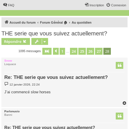
FAQ
Inscription
Connexion
Accueil du forum
Forum Général 🏠
Au quotidien
THE serie que vous suivez actuellement?
Répondre
1
24
25
26
27
28
Page
28
Précédent
sur
28
1095 messages
…
Snow
Loquace
Re: THE serie que vous suivez actuellement?
M
12 janvier 2026, 22:24
e
s
J’ai commencé slow horses
s
a
g
e
Parlonusio
t
Banni
Re: THE serie que vous suivez actuellement?