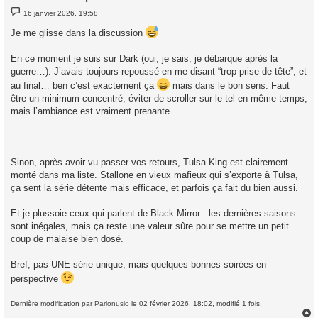
M
16 janvier 2026, 19:58
e
s
Je me glisse dans la discussion
s
a
g
En ce moment je suis sur Dark (oui, je sais, je débarque après la
e
guerre…). J’avais toujours repoussé en me disant “trop prise de tête”, et
au final… ben c’est exactement ça
mais dans le bon sens. Faut
être un minimum concentré, éviter de scroller sur le tel en même temps,
mais l’ambiance est vraiment prenante.
Sinon, après avoir vu passer vos retours, Tulsa King est clairement
monté dans ma liste. Stallone en vieux mafieux qui s’exporte à Tulsa,
ça sent la série détente mais efficace, et parfois ça fait du bien aussi.
Et je plussoie ceux qui parlent de Black Mirror : les dernières saisons
sont inégales, mais ça reste une valeur sûre pour se mettre un petit
coup de malaise bien dosé.
Bref, pas UNE série unique, mais quelques bonnes soirées en
perspective
Dernière modification par
Parlonusio
le 02 février 2026, 18:02, modifié 1 fois.