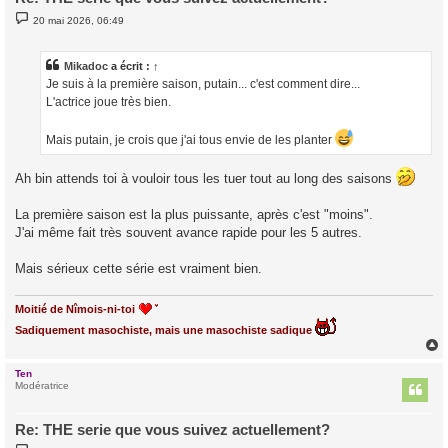
M
20 mai 2026, 06:49
e
s
s
a
Mikadoc
a écrit :
↑
g
Je suis à la première saison, putain... c'est comment dire...
e
L'actrice joue très bien.
Mais putain, je crois que j'ai tous envie de les planter
Ah bin attends toi à vouloir tous les tuer tout au long des saisons
La première saison est la plus puissante, après c'est "moins".
J'ai même fait très souvent avance rapide pour les 5 autres.
Mais sérieux cette série est vraiment bien.
Moitié de Nîmois-ni-toi
Sadiquement masochiste, mais une masochiste sadique
Ten
t
Modératrice
Re: THE serie que vous suivez actuellement?
M