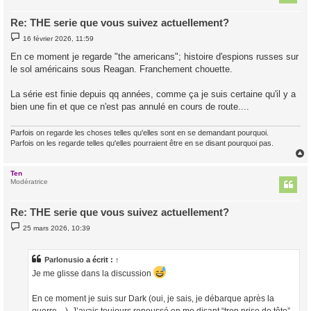
Re: THE serie que vous suivez actuellement?
M
16 février 2026, 11:59
e
s
En ce moment je regarde "the americans"; histoire d'espions russes sur
s
le sol américains sous Reagan. Franchement chouette.
a
g
e
La série est finie depuis qq années, comme ça je suis certaine qu'il y a
bien une fin et que ce n'est pas annulé en cours de route....
Parfois on regarde les choses telles qu'elles sont en se demandant pourquoi.
Parfois on les regarde telles qu'elles pourraient être en se disant pourquoi pas.
Ten
t
Modératrice
Re: THE serie que vous suivez actuellement?
M
25 mars 2026, 10:39
e
s
s
a
Parlonusio
a écrit :
↑
g
Je me glisse dans la discussion
e
En ce moment je suis sur Dark (oui, je sais, je débarque après la
guerre…). J’avais toujours repoussé en me disant “trop prise de tête”,