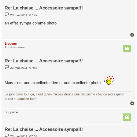
Re: La chaise ... Accessoire sympa!!!
M
23 mai 2011, 07:47
e
s
en effet sympa comme photo
s
a
g
e
Biquette
t
Administrateur
Re: La chaise ... Accessoire sympa!!!
M
23 mai 2011, 07:48
e
s
s
a
Mais c'est une excellente idée et une excellente photo
g
e
Le pire dans tout ça, c'est qu'on n'a pas droit à une deuxième chance alors qu'on
aurait su quoi en faire.
Supprimé
t
Re: La chaise ... Accessoire sympa!!!
M
23 mai 2011, 07:56