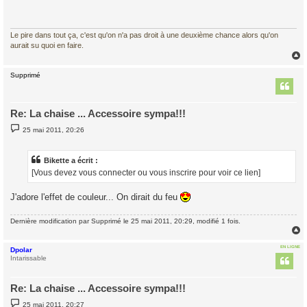
a
g
e
Le pire dans tout ça, c'est qu'on n'a pas droit à une deuxième chance alors qu'on
aurait su quoi en faire.
Supprimé
t
Re: La chaise ... Accessoire sympa!!!
M
25 mai 2011, 20:26
e
s
s
a
Bikette a écrit :
g
[Vous devez vous connecter ou vous inscrire pour voir ce lien]
e
J'adore l'effet de couleur... On dirait du feu
Dernière modification par
Supprimé
le 25 mai 2011, 20:29, modifié 1 fois.
EN LIGNE
Dpolar
t
Intarissable
Re: La chaise ... Accessoire sympa!!!
M
25 mai 2011, 20:27