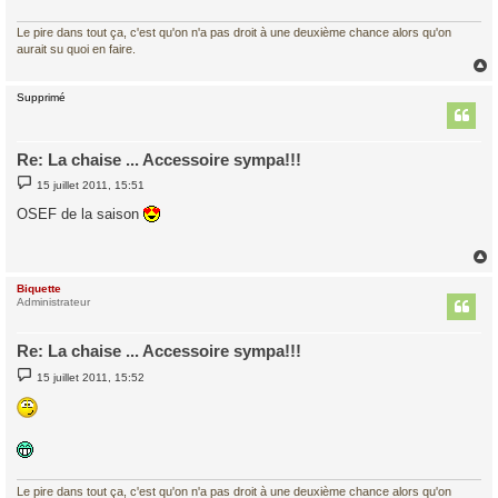
Le pire dans tout ça, c'est qu'on n'a pas droit à une deuxième chance alors qu'on
aurait su quoi en faire.
Supprimé
t
Re: La chaise ... Accessoire sympa!!!
M
15 juillet 2011, 15:51
e
s
OSEF de la saison
s
a
g
e
Biquette
t
Administrateur
Re: La chaise ... Accessoire sympa!!!
M
15 juillet 2011, 15:52
e
s
s
a
g
e
Le pire dans tout ça, c'est qu'on n'a pas droit à une deuxième chance alors qu'on