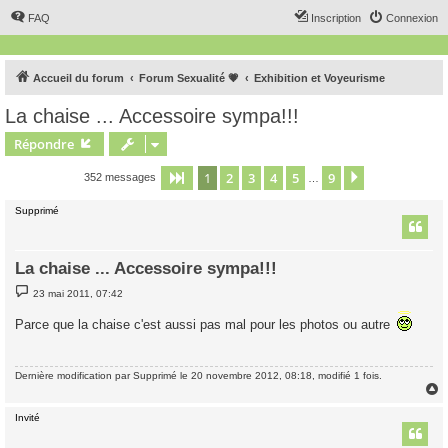
FAQ
Inscription
Connexion
Accueil du forum
Forum Sexualité 💗
Exhibition et Voyeurisme
La chaise ... Accessoire sympa!!!
Répondre
1
2
3
4
5
9
Page
1
sur
9
Suivant
352 messages
…
Supprimé
La chaise ... Accessoire sympa!!!
M
23 mai 2011, 07:42
e
s
Parce que la chaise c'est aussi pas mal pour les photos ou autre
s
a
g
e
Dernière modification par
Supprimé
le 20 novembre 2012, 08:18, modifié 1 fois.
Invité
t