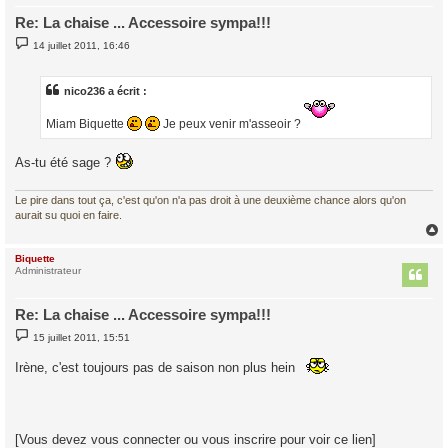
Re: La chaise ... Accessoire sympa!!!
M
14 juillet 2011, 16:46
e
s
s
a
nico236 a écrit :
g
e
Miam Biquette
Je peux venir m'asseoir ?
As-tu été sage ?
Le pire dans tout ça, c'est qu'on n'a pas droit à une deuxième chance alors qu'on
aurait su quoi en faire.
Biquette
t
Administrateur
Re: La chaise ... Accessoire sympa!!!
M
15 juillet 2011, 15:51
e
s
Irène, c'est toujours pas de saison non plus hein
s
a
g
e
[Vous devez vous connecter ou vous inscrire pour voir ce lien]