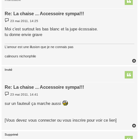
t
Re: La chaise ... Accessoire sympa!!!
M
23 mai 2011, 14:25
e
s
Moi c'est surtout les bas blanc et la jupe écossaise.
s
tu donne envie grave
a
g
e
L'amour est une illusion que je ne connais pas
calinours nichonphile
Invité
t
Re: La chaise ... Accessoire sympa!!!
M
23 mai 2011, 14:41
e
s
sur un fauteuil ça marche aussi
s
a
g
e
[Vous devez vous connecter ou vous inscrire pour voir ce lien]
Supprimé
t