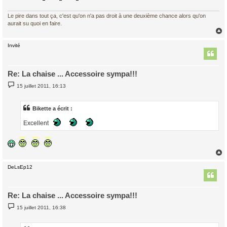
Le pire dans tout ça, c'est qu'on n'a pas droit à une deuxième chance alors qu'on
aurait su quoi en faire.
Invité
t
Re: La chaise ... Accessoire sympa!!!
M
15 juillet 2011, 16:13
e
s
s
a
Bikette a écrit :
g
e
Excellent
DeLsEp12
t
Re: La chaise ... Accessoire sympa!!!
M
15 juillet 2011, 16:38
e
s
s