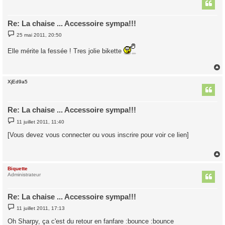
t
Re: La chaise ... Accessoire sympa!!!
M
25 mai 2011, 20:50
e
s
Elle mérite la fessée ! Tres jolie bikette
s
a
g
e
XjEd9a5
t
Re: La chaise ... Accessoire sympa!!!
M
11 juillet 2011, 11:40
e
s
[Vous devez vous connecter ou vous inscrire pour voir ce lien]
s
a
g
e
Biquette
t
Administrateur
Re: La chaise ... Accessoire sympa!!!
M
11 juillet 2011, 17:13
e
s
Oh Sharpy, ça c'est du retour en fanfare :bounce :bounce
s