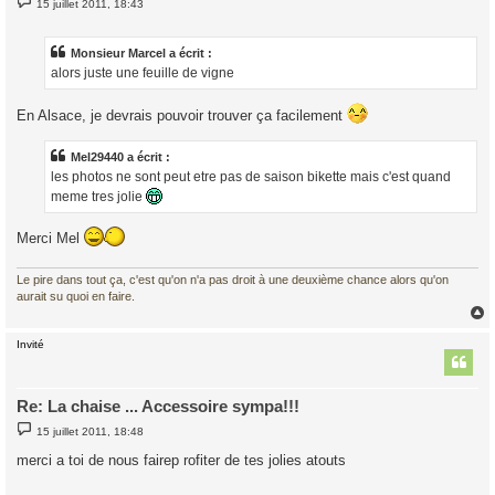
15 juillet 2011, 18:43
e
s
s
a
Monsieur Marcel a écrit :
g
alors juste une feuille de vigne
e
En Alsace, je devrais pouvoir trouver ça facilement
Mel29440 a écrit :
les photos ne sont peut etre pas de saison bikette mais c'est quand
meme tres jolie
Merci Mel
Le pire dans tout ça, c'est qu'on n'a pas droit à une deuxième chance alors qu'on
aurait su quoi en faire.
Invité
t
Re: La chaise ... Accessoire sympa!!!
M
15 juillet 2011, 18:48
e
s
merci a toi de nous fairep rofiter de tes jolies atouts
s
a
g