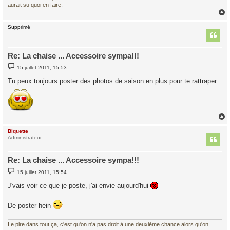
aurait su quoi en faire.
Supprimé
t
Re: La chaise ... Accessoire sympa!!!
M
15 juillet 2011, 15:53
e
s
Tu peux toujours poster des photos de saison en plus pour te rattraper
s
a
g
e
Biquette
t
Administrateur
Re: La chaise ... Accessoire sympa!!!
M
15 juillet 2011, 15:54
e
s
J'vais voir ce que je poste, j'ai envie aujourd'hui
s
a
g
De poster hein
e
Le pire dans tout ça, c'est qu'on n'a pas droit à une deuxième chance alors qu'on