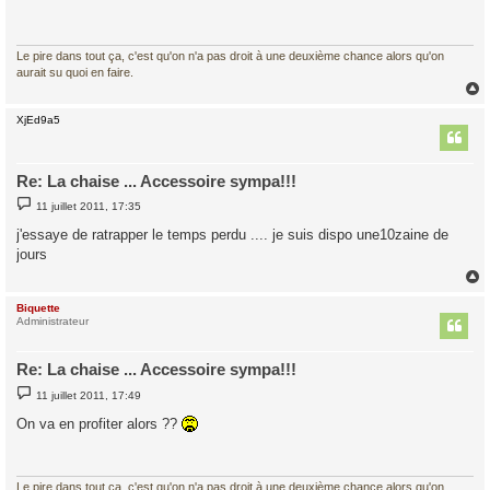
a
g
e
Le pire dans tout ça, c'est qu'on n'a pas droit à une deuxième chance alors qu'on
aurait su quoi en faire.
XjEd9a5
t
Re: La chaise ... Accessoire sympa!!!
M
11 juillet 2011, 17:35
e
s
j'essaye de ratrapper le temps perdu .... je suis dispo une10zaine de
s
jours
a
g
e
Biquette
t
Administrateur
Re: La chaise ... Accessoire sympa!!!
M
11 juillet 2011, 17:49
e
s
On va en profiter alors ??
s
a
g
e
Le pire dans tout ça, c'est qu'on n'a pas droit à une deuxième chance alors qu'on