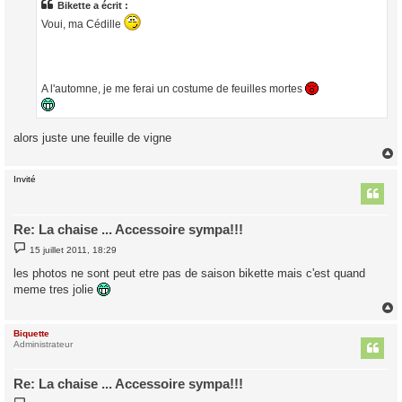
a
Bikette a écrit :
g
Voui, ma Cédille
e
A l'automne, je me ferai un costume de feuilles mortes
alors juste une feuille de vigne
Invité
t
Re: La chaise ... Accessoire sympa!!!
M
15 juillet 2011, 18:29
e
s
les photos ne sont peut etre pas de saison bikette mais c'est quand
s
meme tres jolie
a
g
e
Biquette
t
Administrateur
Re: La chaise ... Accessoire sympa!!!
M