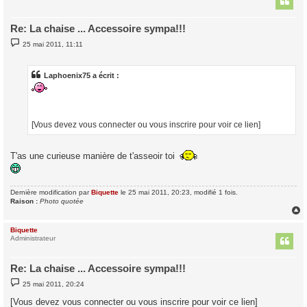
Re: La chaise ... Accessoire sympa!!!
M
25 mai 2011, 11:11
e
s
s
a
Laphoenix75 a écrit :
g
e
[Vous devez vous connecter ou vous inscrire pour voir ce lien]
T'as une curieuse manière de t'asseoir toi
Dernière modification par
Biquette
le 25 mai 2011, 20:23, modifié 1 fois.
Raison :
Photo quotée
Biquette
t
Administrateur
Re: La chaise ... Accessoire sympa!!!
M
25 mai 2011, 20:24
e
s
[Vous devez vous connecter ou vous inscrire pour voir ce lien]
s