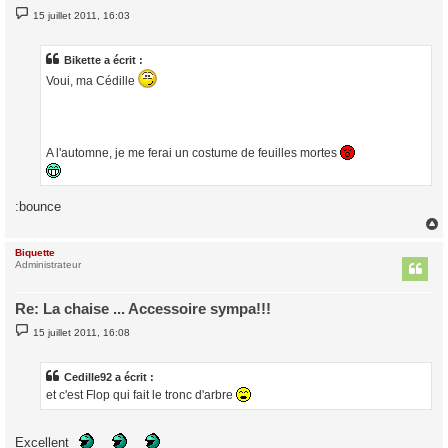
M
15 juillet 2011, 16:03
e
s
s
a
Bikette a écrit :
g
Voui, ma Cédille
e
A l'automne, je me ferai un costume de feuilles mortes
:bounce
Biquette
t
Administrateur
Re: La chaise ... Accessoire sympa!!!
M
15 juillet 2011, 16:08
e
s
s
a
Cedille92 a écrit :
g
et c'est Flop qui fait le tronc d'arbre
e
Excellent