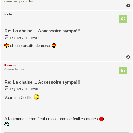
aurait su quoi en faire.
Invité
t
Re: La chaise ... Accessoire sympa!!!
M
15 juillet 2011, 16:00
e
s
oh une bikette de nowel
s
a
g
e
Biquette
t
Administrateur
Re: La chaise ... Accessoire sympa!!!
M
15 juillet 2011, 16:01
e
s
Voui, ma Cédille
s
a
g
e
A l'automne, je me ferai un costume de feuilles mortes