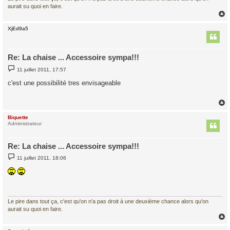
aurait su quoi en faire.
XjEd9a5
t
Re: La chaise ... Accessoire sympa!!!
M
11 juillet 2011, 17:57
e
s
c'est une possibilité tres envisageable
s
a
g
e
Biquette
t
Administrateur
Re: La chaise ... Accessoire sympa!!!
M
11 juillet 2011, 18:06
e
s
s
a
g
e
Le pire dans tout ça, c'est qu'on n'a pas droit à une deuxième chance alors qu'on
aurait su quoi en faire.