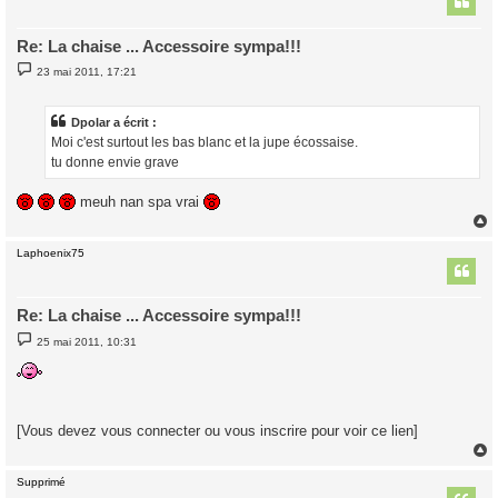
Re: La chaise ... Accessoire sympa!!!
M
23 mai 2011, 17:21
e
s
s
a
Dpolar a écrit :
g
Moi c'est surtout les bas blanc et la jupe écossaise.
e
tu donne envie grave
meuh nan spa vrai
Laphoenix75
t
Re: La chaise ... Accessoire sympa!!!
M
25 mai 2011, 10:31
e
s
s
a
g
e
[Vous devez vous connecter ou vous inscrire pour voir ce lien]
Supprimé
t