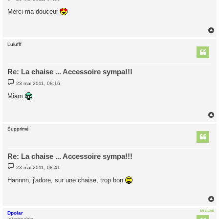
e
s
Merci ma douceur
s
a
g
e
Lulufff
t
Re: La chaise ... Accessoire sympa!!!
M
23 mai 2011, 08:16
e
s
Miam
s
a
g
e
Supprimé
t
Re: La chaise ... Accessoire sympa!!!
M
23 mai 2011, 08:41
e
s
Hannnn, j'adore, sur une chaise, trop bon
s
a
g
e
EN LIGNE
Dpolar
Intarissable