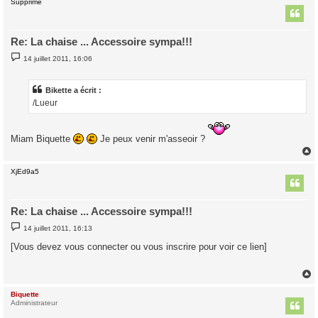
Supprimé
t
Re: La chaise ... Accessoire sympa!!!
M
14 juillet 2011, 16:06
e
s
s
a
Bikette a écrit :
g
/Lueur
e
Miam Biquette
Je peux venir m'asseoir ?
XjEd9a5
t
Re: La chaise ... Accessoire sympa!!!
M
14 juillet 2011, 16:13
e
s
[Vous devez vous connecter ou vous inscrire pour voir ce lien]
s
a
g
e
Biquette
t
Administrateur