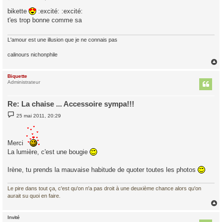
e
s
bikette
:excité: :excité:
s
t'es trop bonne comme sa
a
g
e
L'amour est une illusion que je ne connais pas
calinours nichonphile
Biquette
t
Administrateur
Re: La chaise ... Accessoire sympa!!!
M
25 mai 2011, 20:29
e
s
s
a
Merci
g
e
La lumière, c'est une bougie
Irène, tu prends la mauvaise habitude de quoter toutes les photos
Le pire dans tout ça, c'est qu'on n'a pas droit à une deuxième chance alors qu'on
aurait su quoi en faire.
Invité