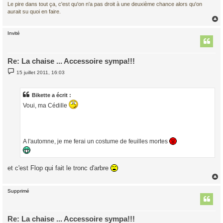
Le pire dans tout ça, c'est qu'on n'a pas droit à une deuxième chance alors qu'on
aurait su quoi en faire.
Invité
t
Re: La chaise ... Accessoire sympa!!!
M
15 juillet 2011, 16:03
e
s
s
a
Bikette a écrit :
g
Voui, ma Cédille
e
A l'automne, je me ferai un costume de feuilles mortes
et c'est Flop qui fait le tronc d'arbre
Supprimé
t
Re: La chaise ... Accessoire sympa!!!