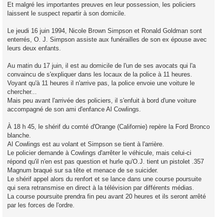
Et malgré les importantes preuves en leur possession, les policiers
laissent le suspect repartir à son domicile.
Le jeudi 16 juin 1994, Nicole Brown Simpson et Ronald Goldman sont
enterrés, O. J. Simpson assiste aux funérailles de son ex épouse avec
leurs deux enfants.
Au matin du 17 juin, il est au domicile de l'un de ses avocats qui l'a
convaincu de s'expliquer dans les locaux de la police à 11 heures.
Voyant qu'à 11 heures il n'arrive pas, la police envoie une voiture le
chercher...
Mais peu avant l'arrivée des policiers, il s'enfuit à bord d'une voiture
accompagné de son ami d'enfance Al Cowlings.
À 18 h 45, le shérif du comté d'Orange (Californie) repère la Ford Bronco
blanche.
Al Cowlings est au volant et Simpson se tient à l'arrière.
Le policier demande à Cowlings d'arrêter le véhicule, mais celui-ci
répond qu'il n'en est pas question et hurle qu'O.J. tient un pistolet .357
Magnum braqué sur sa tête et menace de se suicider.
Le shérif appel alors du renfort et se lance dans une course poursuite
qui sera retransmise en direct à la télévision par différents médias.
La course poursuite prendra fin peu avant 20 heures et ils seront arrêté
par les forces de l'ordre.