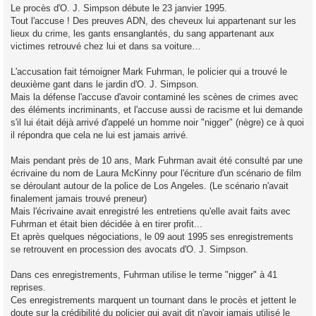
Le procès d'O. J. Simpson débute le 23 janvier 1995.
Tout l'accuse ! Des preuves ADN, des cheveux lui appartenant sur les
lieux du crime, les gants ensanglantés, du sang appartenant aux
victimes retrouvé chez lui et dans sa voiture…
L'accusation fait témoigner Mark Fuhrman, le policier qui a trouvé le
deuxième gant dans le jardin d'O. J. Simpson.
Mais la défense l'accuse d'avoir contaminé les scènes de crimes avec
des éléments incriminants, et l'accuse aussi de racisme et lui demande
s'il lui était déjà arrivé d'appelé un homme noir "nigger" (nègre) ce à quoi
il répondra que cela ne lui est jamais arrivé.
Mais pendant près de 10 ans, Mark Fuhrman avait été consulté par une
écrivaine du nom de Laura McKinny pour l'écriture d'un scénario de film
se déroulant autour de la police de Los Angeles. (Le scénario n'avait
finalement jamais trouvé preneur)
Mais l'écrivaine avait enregistré les entretiens qu'elle avait faits avec
Fuhrman et était bien décidée à en tirer profit...
Et après quelques négociations, le 09 aout 1995 ses enregistrements
se retrouvent en procession des avocats d'O. J. Simpson.
Dans ces enregistrements, Fuhrman utilise le terme "nigger" à 41
reprises.
Ces enregistrements marquent un tournant dans le procès et jettent le
doute sur la crédibilité du policier qui avait dit n'avoir jamais utilisé le