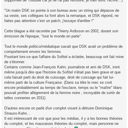
supprimée de Youtube car je ne l'ai pas retrouvé, je vais donc l'écrire…)
"Un matin DSK se pointe à son bureau avec un string qui dépasse de
sa veste, ses collègues lui font alors la remarque, et DSK répond, ne
faites pas attention c'est un patch, j'essaye d'arrêter !"
Cette blague a été racontée par Thierry Ardisson en 2002, durant son
émission de l'époque, "tout le monde en parle".
Tout le monde politico/médiatique savait que DSK avait un problème de
comportement envers les femmes.
Pourtant lors-ce que l'affaire du Sofitel a éclatée, beaucoup ont fait mine
de s'étonner.
Certains comme Jean-François Kahn, journaliste et ami de DSK, iront
même jusqu'à dire que l'histoire du Sofitel n'était pas bien grave et que
cela faisait parti du droit de cuissage, droit de cuissage qui fait lui-
même parti de la culture Française. (Dans sa tête le mec se croit
encore probablement au temps de l'esclave, temps ou le "maître" blanc
pouvait profiter allègrement de la femme noire ; incroyable de sortir de
telles conneries en 2011)
D'autres encore on parlé d'un complot visant à détruire Dominique
Strauss-Kahn…
Il est intéressant de voir que pour les médias, il y a les bonnes théories
du complot, et les mauvaises théories du complot, mais personne ne