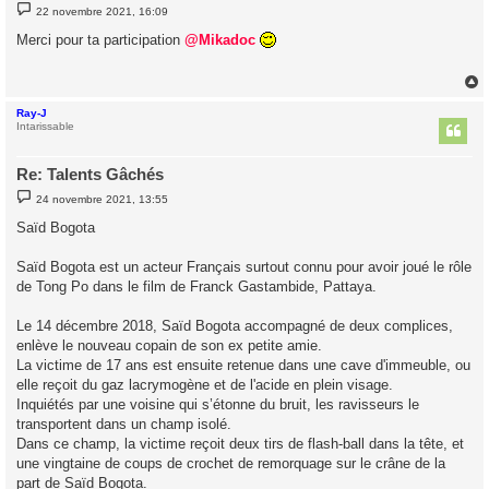
M
22 novembre 2021, 16:09
e
s
Merci pour ta participation
@Mikadoc
s
a
g
e
Ray-J
t
Intarissable
Re: Talents Gâchés
M
24 novembre 2021, 13:55
e
s
Saïd Bogota
s
a
g
Saïd Bogota est un acteur Français surtout connu pour avoir joué le rôle
e
de Tong Po dans le film de Franck Gastambide, Pattaya.
Le 14 décembre 2018, Saïd Bogota accompagné de deux complices,
enlève le nouveau copain de son ex petite amie.
La victime de 17 ans est ensuite retenue dans une cave d'immeuble, ou
elle reçoit du gaz lacrymogène et de l'acide en plein visage.
Inquiétés par une voisine qui s’étonne du bruit, les ravisseurs le
transportent dans un champ isolé.
Dans ce champ, la victime reçoit deux tirs de flash-ball dans la tête, et
une vingtaine de coups de crochet de remorquage sur le crâne de la
part de Saïd Bogota.