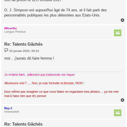
O. J. Simpson est aujourd'hui âgé de 74 ans, et il fait parti des
personnalités publiques les plus détestées aux Etats-Unis.
Mikaellla
t
Langue Pendue
Re: Talents Gâchés
M
02 janvier 2022, 00:12
e
s
moi .. j'aurais dû faire femme !
s
a
g
e
Je m'aime bien.. tellement que j'adorerais me niquer
Allumeuse moi ? .... Non, je suis formelle et j'insiste, NON !
j'ose même pas imaginer ce que vous faites en regardant mes photos ... ça me met
mal à l'aise rien que d'y penser
Ray-J
t
Intarissable
Re: Talents Gâchés