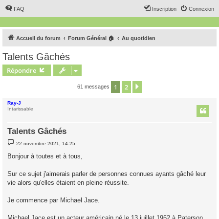
FAQ
Inscription
Connexion
Accueil du forum
Forum Général 🏠
Au quotidien
Talents Gâchés
Répondre
1
2
Suivant
61 messages
Ray-J
Intarissable
Talents Gâchés
M
22 novembre 2021, 14:25
e
s
Bonjour à toutes et à tous,
s
a
g
Sur ce sujet j'aimerais parler de personnes connues ayants gâché leur
e
vie alors qu'elles étaient en pleine réussite.
Je commence par Michael Jace.
Michael Jace est un acteur américain né le 13 juillet 1962 à Paterson