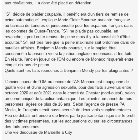
aux révélations, il a donc été placé en détention.
"S'il décide de plaider coupable, il bénéficiera d'un tiers de remise de
peine automatique", explique Marie-Claire Sparrow, avocate française
au barreau de Londres et jurisconsulte pour les expatriés français dans
les colonnes de Ouest-France. "S'il ne plaide pas coupable, en
revanche, il perd cette remise de peine mais il y a la possibilité d'être
acquitté." S'il est très rare que la peine maximale soit ordonnée dans de
pareilles affaires, Benjamin Mendy pourrait, sur le papier, être
condamné à la prison à vie si la justice anglaise reconnaissait les faits.
En réalité, l'ancien joueur de l'OM ou encore de Monaco risquerait entre
cinq et dix ans de prison.
Quels sont les faits reprochés à Benjamin Mendy par les plaignantes ?
L'ancien joueur de l'OM ou encore de l'AS Monaco est soupçonné de
quatre viols et d'une agression sexuelle, pour des faits survenus entre
octobre 2020 et août 2021 dans le comté de Chester (nord-ouest), selon
un communiqué de la police britannique. Les plaintes émanent de trois
personnes, âgées de plus de 16 ans. Selon l'agence de presse PA
Media, le Français serait aussi accusé de deux viols supplémentaires.
Peu de détails ont encore été livrés par la justice britannique sur le profil
des victimes présumées, sur les accusations ou sur les circonstances
des faits présumés.
Une vie décousue de Marseille à City