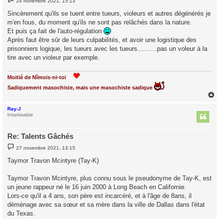
24 novembre 2021, 15:13
e
s
Sincèrement qu'ils se tuent entre tueurs, violeurs et autres dégénérés je
s
m'en fous, du moment qu'ils ne sont pas relâchés dans la nature.
a
g
Et puis ça fait de l'auto-régulation
e
Après faut être sûr de leurs culpabilités, et avoir une logistique des
prisonniers logique, les tueurs avec les tueurs..........pas un voleur à la
tire avec un violeur par exemple.
Moitié de Nîmois-ni-toi
Sadiquement masochiste, mais une masochiste sadique
Ray-J
t
Intarissable
Re: Talents Gâchés
M
27 novembre 2021, 13:15
e
s
Taymor Travon Mcintyre (Tay-K)
s
a
g
Taymor Travon Mcintyre, plus connu sous le pseudonyme de Tay-K, est
e
un jeune rappeur né le 16 juin 2000 à Long Beach en Californie.
Lors-ce qu'il a 4 ans, son père est incarcéré, et à l'âge de 8ans, il
déménage avec sa sœur et sa mère dans la ville de Dallas dans l'état
du Texas.