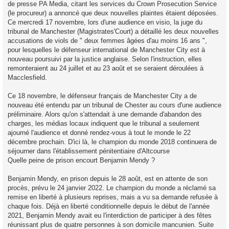
de presse PA Media, citant les services du Crown Prosecution Service
(le procureur) a annoncé que deux nouvelles plaintes étaient déposées.
Ce mercredi 17 novembre, lors d'une audience en visio, la juge du
tribunal de Manchester (Magistrates'Court) a détaillé les deux nouvelles
accusations de viols de " deux femmes âgées d'au moins 16 ans ",
pour lesquelles le défenseur international de Manchester City est à
nouveau poursuivi par la justice anglaise. Selon l'instruction, elles
remonteraient au 24 juillet et au 23 août et se seraient déroulées à
Macclesfield.
Ce 18 novembre, le défenseur français de Manchester City a de
nouveau été entendu par un tribunal de Chester au cours d'une audience
préliminaire. Alors qu'on s'attendait à une demande d'abandon des
charges, les médias locaux indiquent que le tribunal a seulement
ajourné l'audience et donné rendez-vous à tout le monde le 22
décembre prochain. D'ici là, le champion du monde 2018 continuera de
séjourner dans l'établissement pénitentiaire d'Altcourse
Quelle peine de prison encourt Benjamin Mendy ?
Benjamin Mendy, en prison depuis le 28 août, est en attente de son
procès, prévu le 24 janvier 2022. Le champion du monde a réclamé sa
remise en liberté à plusieurs reprises, mais a vu sa demande refusée à
chaque fois. Déjà en liberté conditionnelle depuis le début de l'année
2021, Benjamin Mendy avait eu l'interdiction de participer à des fêtes
réunissant plus de quatre personnes à son domicile mancunien. Suite