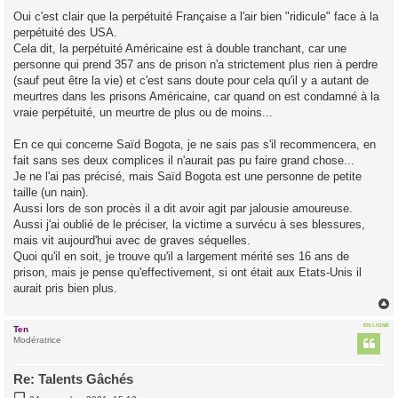
s
Oui c'est clair que la perpétuité Française a l'air bien "ridicule" face à la
s
perpétuité des USA.
a
g
Cela dit, la perpétuité Américaine est à double tranchant, car une
e
personne qui prend 357 ans de prison n'a strictement plus rien à perdre
(sauf peut être la vie) et c'est sans doute pour cela qu'il y a autant de
meurtres dans les prisons Américaine, car quand on est condamné à la
vraie perpétuité, un meurtre de plus ou de moins...
En ce qui concerne Saïd Bogota, je ne sais pas s'il recommencera, en
fait sans ses deux complices il n'aurait pas pu faire grand chose...
Je ne l'ai pas précisé, mais Saïd Bogota est une personne de petite
taille (un nain).
Aussi lors de son procès il a dit avoir agit par jalousie amoureuse.
Aussi j'ai oublié de le préciser, la victime a survécu à ses blessures,
mais vit aujourd'hui avec de graves séquelles.
Quoi qu'il en soit, je trouve qu'il a largement mérité ses 16 ans de
prison, mais je pense qu'effectivement, si ont était aux Etats-Unis il
aurait pris bien plus.
EN LIGNE
Ten
t
Modératrice
Re: Talents Gâchés
M