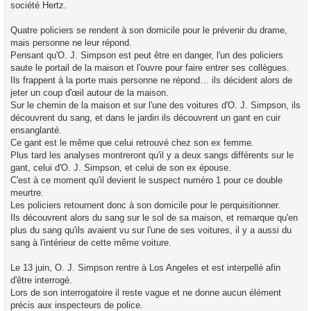
société Hertz.
Quatre policiers se rendent à son domicile pour le prévenir du drame,
mais personne ne leur répond.
Pensant qu'O. J. Simpson est peut être en danger, l'un des policiers
saute le portail de la maison et l'ouvre pour faire entrer ses collègues.
Ils frappent à la porte mais personne ne répond… ils décident alors de
jeter un coup d'œil autour de la maison.
Sur le chemin de la maison et sur l'une des voitures d'O. J. Simpson, ils
découvrent du sang, et dans le jardin ils découvrent un gant en cuir
ensanglanté.
Ce gant est le même que celui retrouvé chez son ex femme.
Plus tard les analyses montreront qu'il y a deux sangs différents sur le
gant, celui d'O. J. Simpson, et celui de son ex épouse.
C'est à ce moment qu'il devient le suspect numéro 1 pour ce double
meurtre.
Les policiers retournent donc à son domicile pour le perquisitionner.
Ils découvrent alors du sang sur le sol de sa maison, et remarque qu'en
plus du sang qu'ils avaient vu sur l'une de ses voitures, il y a aussi du
sang à l'intérieur de cette même voiture.
Le 13 juin, O. J. Simpson rentre à Los Angeles et est interpellé afin
d'être interrogé.
Lors de son interrogatoire il reste vague et ne donne aucun élément
précis aux inspecteurs de police.