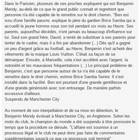
Dans le Parisien, plusieurs de ses proches expliquent qui est Benjamin
Mendy, au-delà de ce que le grand public connait et regrettent que
personne n'a été capable de le remettre sur le droit chemin. "Ben est
issu d'une famille pauvre, explique le père du gardien Brice Samba qui a
accueilli le jeune homme sous son toit pendant six mois au Havre. Ses
parents, aujourd'hui décédés, n'ont jamais eu beaucoup d'influence sur
lui. Seul son grand frère, David, a tenté de substituer à ses parents pour
tenter de le cadrer, mais il a fini par abandonner (...) Dès qu'il a gagné
un peu d'argent grâce au football, au Havre, Benjamin s'est acheté des
vêtements de la marque Louis Vuitton. C'était sa façon de se
démarquer. Ensuite, à Marseille, cela s'est accéléré avec l'argent, la
notoriété et les mauvaises fréquentations (...) Le principal problème de
Benjamin, c'est que personne autour de lui n'a été capable de le
remettre dans le droit chemin, estime Brice Samba Senior. Il s'est
installé dans la facilité. Ben est pourtant d'une grande gentillesse et
d'une grande générosité avec son entourage. De manière parfois
excessive d'ailleurs.
Suspendu de Manchester City
Au moment de son interpellation et de sa mise en détention, le
Benjamin Mendy évoluait à Manchester City, en Angleterre. Selon les
mots du club, le champion du monde a été suspendu à titre provisoire le
temps que la procédure se déroule. "L'affaire est soumise à un
processus légal et le club ne peut donc pas faire de commentaires
supplémentaires jusqu'à ce que ce processus soit terminé".