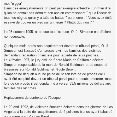
mot "nigger".
Dans ces enregistrements on peut par exemple entendre Fuhrman dire
qu'on ne devrait pas détruire son ancien commissariat " qui a l'odeur de
tous les nègres qu'on y a tués ou battus " ou encore : " Vous avez déjà
essayé de trouver un bleu sur un nègre ? Plutôt dur, non ? "
Le 03 octobre 1995, alors que tout l'accuse, O. J. Simpson est déclaré
non coupable.
Quelques mois après son acquittement devant le tribunal pénal, O. J.
Simpson est l'accusé d'un procès civil, les familles des victimes
demandant réparation financière pour la perte de leurs proches.
Le 4 février 1997, le jury civil de Santa Maria en Californie déclare
Simpson responsable de la mort de Ronald Goldman, et de coups et
blessures sur Ronald Goldman et Nicole Brown.
Simpson ne risquait aucune peine de prison lors de ce procès car il
avait été acquitté devant un tribunal pénal pour ce double meurtre, mais
lors de ce procès il est condamné à verser 33,5 millions de dollars aux
familles des victimes.
Replacement du contexte de l'époque :
Le 29 avril 1992, de violentes émeutes éclatent dans les ghettos de Los
Angeles à la suite de l'acquittement de 4 policiers blancs ayant tabassé
un homme noir (Rodney King).