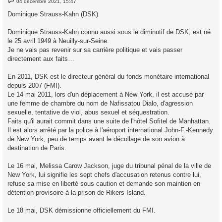
04 décembre 2021, 15:47
e
s
Dominique Strauss-Kahn (DSK)
s
a
g
Dominique Strauss-Kahn connu aussi sous le diminutif de DSK, est né
e
le 25 avril 1949 à Neuilly-sur-Seine.
Je ne vais pas revenir sur sa carrière politique et vais passer
directement aux faits…
En 2011, DSK est le directeur général du fonds monétaire international
depuis 2007 (FMI).
Le 14 mai 2011, lors d'un déplacement à New York, il est accusé par
une femme de chambre du nom de Nafissatou Dialo, d'agression
sexuelle, tentative de viol, abus sexuel et séquestration.
Faits qu'il aurait commit dans une suite de l'hôtel Sofitel de Manhattan.
Il est alors arrêté par la police à l'aéroport international John-F.-Kennedy
de New York, peu de temps avant le décollage de son avion à
destination de Paris.
Le 16 mai, Melissa Carow Jackson, juge du tribunal pénal de la ville de
New York, lui signifie les sept chefs d'accusation retenus contre lui,
refuse sa mise en liberté sous caution et demande son maintien en
détention provisoire à la prison de Rikers Island.
Le 18 mai, DSK démissionne officiellement du FMI.