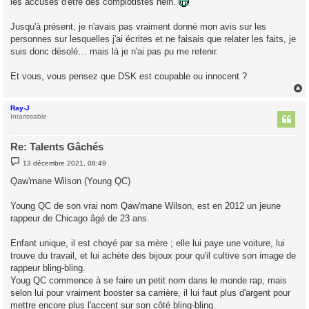
les accuses d'être des complotistes hein.
Jusqu'à présent, je n'avais pas vraiment donné mon avis sur les
personnes sur lesquelles j'ai écrites et ne faisais que relater les faits, je
suis donc désolé… mais là je n'ai pas pu me retenir.
Et vous, vous pensez que DSK est coupable ou innocent ?
Ray-J
t
Intarissable
Re: Talents Gâchés
M
13 décembre 2021, 08:49
e
s
Qaw'mane Wilson (Young QC)
s
a
g
Young QC de son vrai nom Qaw'mane Wilson, est en 2012 un jeune
e
rappeur de Chicago âgé de 23 ans.
Enfant unique, il est choyé par sa mère ; elle lui paye une voiture, lui
trouve du travail, et lui achète des bijoux pour qu'il cultive son image de
rappeur bling-bling.
Youg QC commence à se faire un petit nom dans le monde rap, mais
selon lui pour vraiment booster sa carrière, il lui faut plus d'argent pour
mettre encore plus l'accent sur son côté bling-bling.