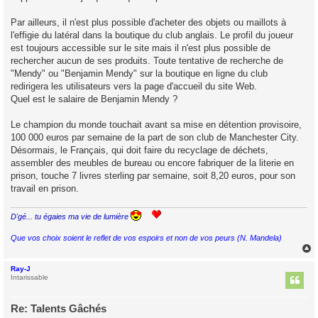
Par ailleurs, il n'est plus possible d'acheter des objets ou maillots à
l'effigie du latéral dans la boutique du club anglais. Le profil du joueur
est toujours accessible sur le site mais il n'est plus possible de
rechercher aucun de ses produits. Toute tentative de recherche de
"Mendy" ou "Benjamin Mendy" sur la boutique en ligne du club
redirigera les utilisateurs vers la page d'accueil du site Web.
Quel est le salaire de Benjamin Mendy ?
Le champion du monde touchait avant sa mise en détention provisoire,
100 000 euros par semaine de la part de son club de Manchester City.
Désormais, le Français, qui doit faire du recyclage de déchets,
assembler des meubles de bureau ou encore fabriquer de la literie en
prison, touche 7 livres sterling par semaine, soit 8,20 euros, pour son
travail en prison.
D'gé... tu égaies ma vie de lumière
Que vos choix soient le reflet de vos espoirs et non de vos peurs (N. Mandela)
Ray-J
t
Intarissable
Re: Talents Gâchés