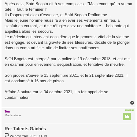
Après cela, Saïd Bogota dit à ses complices : "Maintenant qu'il a vu ma
tête, il faut le terminer !"
Ils l'aspergent alors d'essence, et Saïd Bogota l'enflamme…
Mais le jeune homme réussira à enlever ses vêtements en feu, à
s'enfuir en courant, et à se réfugier chez une habitante… habitante qui
appellera alors les secours.
Le médecin qui intervient considère que le pronostic vital de la victime
est engagé, et devant la gravité de ses blessures, décide de le plonger
dans un coma artificiel afin de limiter ses souffrances.
Saïd Bogota est interpelé par la police le 19 décembre 2018, et est mis
en examen pour enlèvement, séquestration, et tentative de meurtre.
Son procès s'ouvre le 13 septembre 2021, et le 21 septembre 2021, il
est condamné à 16 ans de prison.
Affaire à suivre car le 04 octobre 2021, il a fait appel de sa
condamnation.
EN LIGNE
Ten
t
Modératrice
Re: Talents Gâchés
M
24 novembre 2021, 14:19