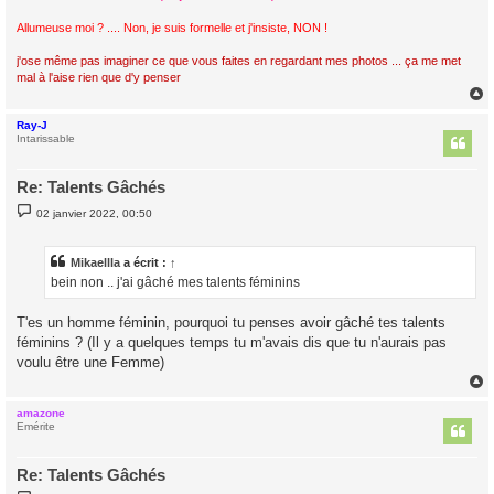
Allumeuse moi ? .... Non, je suis formelle et j'insiste, NON !
j'ose même pas imaginer ce que vous faites en regardant mes photos ... ça me met
mal à l'aise rien que d'y penser
Ray-J
t
Intarissable
Re: Talents Gâchés
M
02 janvier 2022, 00:50
e
s
s
a
Mikaellla
a écrit :
↑
g
bein non .. j'ai gâché mes talents féminins
e
T'es un homme féminin, pourquoi tu penses avoir gâché tes talents
féminins ? (Il y a quelques temps tu m'avais dis que tu n'aurais pas
voulu être une Femme)
amazone
t
Emérite
Re: Talents Gâchés