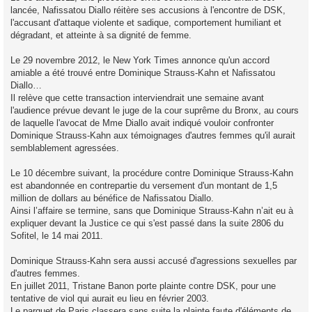
lancée, Nafissatou Diallo réitère ses accusions à l'encontre de DSK,
l'accusant d'attaque violente et sadique, comportement humiliant et
dégradant, et atteinte à sa dignité de femme.
Le 29 novembre 2012, le New York Times annonce qu'un accord
amiable a été trouvé entre Dominique Strauss-Kahn et Nafissatou
Diallo…
Il relève que cette transaction interviendrait une semaine avant
l'audience prévue devant le juge de la cour suprême du Bronx, au cours
de laquelle l'avocat de Mme Diallo avait indiqué vouloir confronter
Dominique Strauss-Kahn aux témoignages d'autres femmes qu'il aurait
semblablement agressées.
Le 10 décembre suivant, la procédure contre Dominique Strauss-Kahn
est abandonnée en contrepartie du versement d'un montant de 1,5
million de dollars au bénéfice de Nafissatou Diallo.
Ainsi l’affaire se termine, sans que Dominique Strauss-Kahn n’ait eu à
expliquer devant la Justice ce qui s'est passé dans la suite 2806 du
Sofitel, le 14 mai 2011.
Dominique Strauss-Kahn sera aussi accusé d'agressions sexuelles par
d'autres femmes.
En juillet 2011, Tristane Banon porte plainte contre DSK, pour une
tentative de viol qui aurait eu lieu en février 2003.
Le parquet de Paris classera sans suite la plainte faute d'éléments de