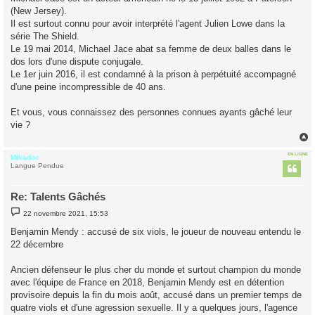
(New Jersey).
Il est surtout connu pour avoir interprété l'agent Julien Lowe dans la
série The Shield.
Le 19 mai 2014, Michael Jace abat sa femme de deux balles dans le
dos lors d'une dispute conjugale.
Le 1er juin 2016, il est condamné à la prison à perpétuité accompagné
d'une peine incompressible de 40 ans.
Et vous, vous connaissez des personnes connues ayants gâché leur
vie ?
EN LIGNE
Mikadoc
t
Langue Pendue
Re: Talents Gâchés
M
22 novembre 2021, 15:53
e
s
Benjamin Mendy : accusé de six viols, le joueur de nouveau entendu le
s
22 décembre
a
g
e
Ancien défenseur le plus cher du monde et surtout champion du monde
avec l'équipe de France en 2018, Benjamin Mendy est en détention
provisoire depuis la fin du mois août, accusé dans un premier temps de
quatre viols et d'une agression sexuelle. Il y a quelques jours, l'agence