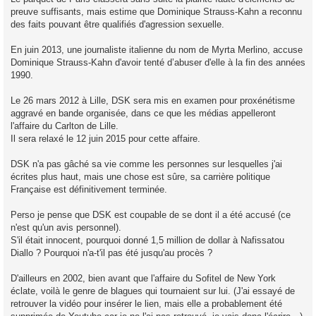
preuve suffisants, mais estime que Dominique Strauss-Kahn a reconnu
des faits pouvant être qualifiés d'agression sexuelle.
En juin 2013, une journaliste italienne du nom de Myrta Merlino, accuse
Dominique Strauss-Kahn d'avoir tenté d’abuser d'elle à la fin des années
1990.
Le 26 mars 2012 à Lille, DSK sera mis en examen pour proxénétisme
aggravé en bande organisée, dans ce que les médias appelleront
l'affaire du Carlton de Lille.
Il sera relaxé le 12 juin 2015 pour cette affaire.
DSK n'a pas gâché sa vie comme les personnes sur lesquelles j'ai
écrites plus haut, mais une chose est sûre, sa carrière politique
Française est définitivement terminée.
Perso je pense que DSK est coupable de se dont il a été accusé (ce
n'est qu'un avis personnel).
S'il était innocent, pourquoi donné 1,5 million de dollar à Nafissatou
Diallo ? Pourquoi n'a-t'il pas été jusqu'au procès ?
D'ailleurs en 2002, bien avant que l'affaire du Sofitel de New York
éclate, voilà le genre de blagues qui tournaient sur lui. (J'ai essayé de
retrouver la vidéo pour insérer le lien, mais elle a probablement été