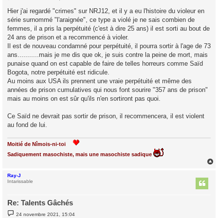
e
s
Hier j'ai regardé "crimes" sur NRJ12, et il y a eu l'histoire du violeur en
s
série surnommé "l'araignée", ce type a violé je ne sais combien de
a
g
femmes, il a pris la perpétuité (c'est à dire 25 ans) il est sorti au bout de
e
24 ans de prison et a recommencé à violer.
Il est de nouveau condamné pour perpétuité, il pourra sortir à l'age de 73
ans...........mais je me dis que ok, je suis contre la peine de mort, mais
punaise quand on est capable de faire de telles horreurs comme Saïd
Bogota, notre perpétuité est ridicule.
Au moins aux USA ils prennent une vraie perpétuité et même des
années de prison cumulatives qui nous font sourire "357 ans de prison"
mais au moins on est sûr qu'ils n'en sortiront pas quoi.
Ce Saïd ne devrait pas sortir de prison, il recommencera, il est violent
au fond de lui.
Moitié de Nîmois-ni-toi
Sadiquement masochiste, mais une masochiste sadique
Ray-J
t
Intarissable
Re: Talents Gâchés
M
24 novembre 2021, 15:04
e