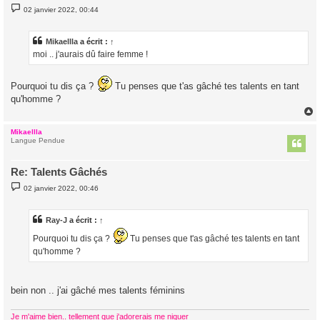
M
02 janvier 2022, 00:44
e
s
s
a
Mikaellla
a écrit :
↑
g
moi .. j'aurais dû faire femme !
e
Pourquoi tu dis ça ?
Tu penses que t'as gâché tes talents en tant
qu'homme ?
Mikaellla
t
Langue Pendue
Re: Talents Gâchés
M
02 janvier 2022, 00:46
e
s
s
a
Ray-J
a écrit :
↑
g
e
Pourquoi tu dis ça ?
Tu penses que t'as gâché tes talents en tant
qu'homme ?
bein non .. j'ai gâché mes talents féminins
Je m'aime bien.. tellement que j'adorerais me niquer