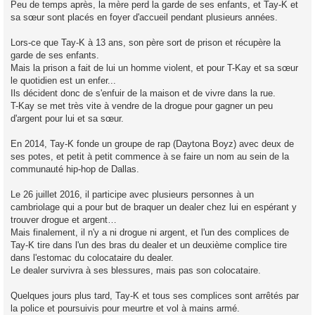
Peu de temps après, la mère perd la garde de ses enfants, et Tay-K et
sa sœur sont placés en foyer d'accueil pendant plusieurs années.
Lors-ce que Tay-K à 13 ans, son père sort de prison et récupère la
garde de ses enfants.
Mais la prison a fait de lui un homme violent, et pour T-Kay et sa sœur
le quotidien est un enfer...
Ils décident donc de s'enfuir de la maison et de vivre dans la rue.
T-Kay se met très vite à vendre de la drogue pour gagner un peu
d'argent pour lui et sa sœur.
En 2014, Tay-K fonde un groupe de rap (Daytona Boyz) avec deux de
ses potes, et petit à petit commence à se faire un nom au sein de la
communauté hip-hop de Dallas.
Le 26 juillet 2016, il participe avec plusieurs personnes à un
cambriolage qui a pour but de braquer un dealer chez lui en espérant y
trouver drogue et argent…
Mais finalement, il n'y a ni drogue ni argent, et l'un des complices de
Tay-K tire dans l'un des bras du dealer et un deuxième complice tire
dans l'estomac du colocataire du dealer.
Le dealer survivra à ses blessures, mais pas son colocataire.
Quelques jours plus tard, Tay-K et tous ses complices sont arrêtés par
la police et poursuivis pour meurtre et vol à mains armé.