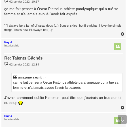
M
02 janvier 2022, 10:17
e
s
ça me fait penser à Oscar Pistorius athlete paralympique qui a tué sa
s
femme et n'a jamais avoué l'avoir fait exprès
a
g
e
"I'll always be a fan of ol' stray dogs (...) Sunset skies, bonfire nights, I love the simple
things That's how I'll always be (...)"
Ray-J
t
Intarissable
Re: Talents Gâchés
M
02 janvier 2022, 12:34
e
s
s
a
amazone
a écrit :
↑
g
ça me fait penser à Oscar Pistorius athlete paralympique qui a tué sa
e
femme et n'a jamais avoué l'avoir fait exprès
J'avais carrément oublié Pistorius, peut être que j'écrirais un truc sur lui
du coup
Ray-J
⇩
t
Intarissable