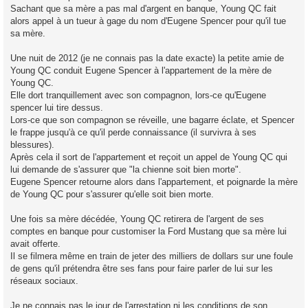
Sachant que sa mère a pas mal d'argent en banque, Young QC fait
alors appel à un tueur à gage du nom d'Eugene Spencer pour qu'il tue
sa mère.
Une nuit de 2012 (je ne connais pas la date exacte) la petite amie de
Young QC conduit Eugene Spencer à l'appartement de la mère de
Young QC.
Elle dort tranquillement avec son compagnon, lors-ce qu'Eugene
spencer lui tire dessus.
Lors-ce que son compagnon se réveille, une bagarre éclate, et Spencer
le frappe jusqu'à ce qu'il perde connaissance (il survivra à ses
blessures).
Après cela il sort de l'appartement et reçoit un appel de Young QC qui
lui demande de s'assurer que "la chienne soit bien morte".
Eugene Spencer retourne alors dans l'appartement, et poignarde la mère
de Young QC pour s'assurer qu'elle soit bien morte.
Une fois sa mère décédée, Young QC retirera de l'argent de ses
comptes en banque pour customiser la Ford Mustang que sa mère lui
avait offerte.
Il se filmera même en train de jeter des milliers de dollars sur une foule
de gens qu'il prétendra être ses fans pour faire parler de lui sur les
réseaux sociaux.
Je ne connais pas le jour de l'arrestation ni les conditions de son