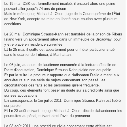
Le 19 mai, DSK est formellement inculpé, il encourt alors une peine
pouvant aller jusqu'à 74 ans de prison.
Mais le même jour, Michael J. Obus, juge de la Cour suprême de l'État
de New York, accepte sa mise en liberté sous caution avec plusieurs
conditions.
Le 20 mai, Dominique Strauss-Kahn est transféré de la prison de Rikers
Island vers un appartement situé dans un immeuble de Broadway, pour
y être placé en résidence surveillée.
Et le 25 mai, il quitte cet appartement pour un hôtel particulier situé
dans le quartier de Tribeca, à Manhattan.
Le 06 juin, au cours de l'audience consacrée à la lecture officielle de
l'acte d'accusation, Dominique Strauss-Kahn plaide non coupable.
Et par la suite Le procureur rapporte que Nafissatou Diallo a menti aux
enquêteurs sur une série de sujets concernant son passé, les
circonstances des faits et les personnes qu'elle fréquente.
Du coup, ces éléments font peser un doute sur sa crédibilité ainsi que
sur ses accusations.
En conséquence, le 1er juillet 2011, Dominique Strauss-Kahn est libéré
sur parole.
Et Le 23 août suivant, le juge Michael J. Obus, décide d'abandonner les
poursuites au pénal, suivant ainsi l'avis du procureur.
Le 08 août 2011, une procédure civile concernant cette affaire est