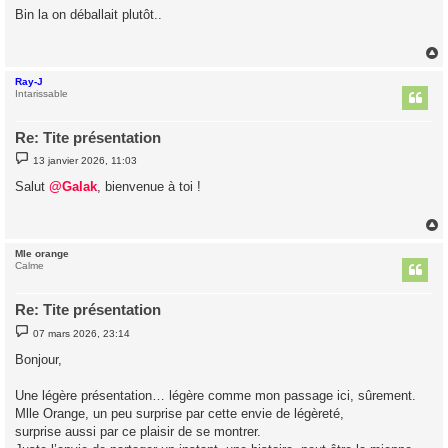
s
Bin la on déballait plutôt..
s
a
g
e
Ray-J
t
Intarissable
Re: Tite présentation
M
13 janvier 2026, 11:03
e
s
Salut
@Galak
, bienvenue à toi !
s
a
g
e
Mle orange
t
Calme
Re: Tite présentation
M
07 mars 2026, 23:14
e
s
Bonjour,
s
a
g
Une légère présentation… légère comme mon passage ici, sûrement.
e
Mlle Orange, un peu surprise par cette envie de légèreté,
surprise aussi par ce plaisir de se montrer.