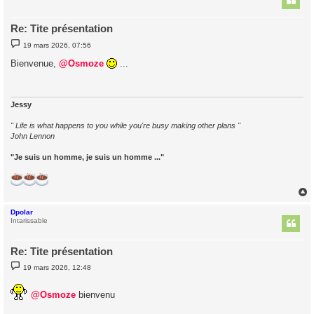
Re: Tite présentation
M
19 mars 2026, 07:56
e
s
Bienvenue,
@Osmoze
...
s
a
g
e
Jessy
" Life is what happens to you while you're busy making other plans "
John Lennon
"Je suis un homme, je suis un homme ..."
Dpolar
t
Intarissable
Re: Tite présentation
M
19 mars 2026, 12:48
e
s
s
@Osmoze
bienvenu
a
g