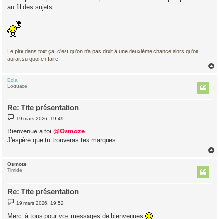
au fil des sujets
Le pire dans tout ça, c'est qu'on n'a pas droit à une deuxième chance alors qu'on
aurait su quoi en faire.
Ezia
t
Loquace
Re: Tite présentation
M
19 mars 2026, 19:49
e
s
Bienvenue a toi
@Osmoze
s
J'espère que tu trouveras tes marques
a
g
e
Osmoze
t
Timide
Re: Tite présentation
M
19 mars 2026, 19:52
e
s
Merci à tous pour vos messages de bienvenues
s