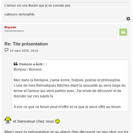
e
L'amour est une illusion que je ne connais pas
calinours nichonphile
Biquette
t
Administrateur
Re: Tite présentation
M
19 mars 2026, 19:01
e
s
s
a
Osmoze
a écrit :
↑
g
Bonjour / Bonsoir,
e
Mec dans la trentaine, j'aime écrire, histoire, poème et philosophie.
L'une de mes thématiques fétiches étant la sexualité au sens large du
terme et l'amour qui vient parfois avec. J'ai envie de découvrir et de
discuter sur ces sujets là
A voir ce que ce forum peut m'offrir et ce que je peux offrir au forum.
et bienvenue chez nous
Merci pour ta présentation et au plaisir d'en découvrir un peu plus sur toi