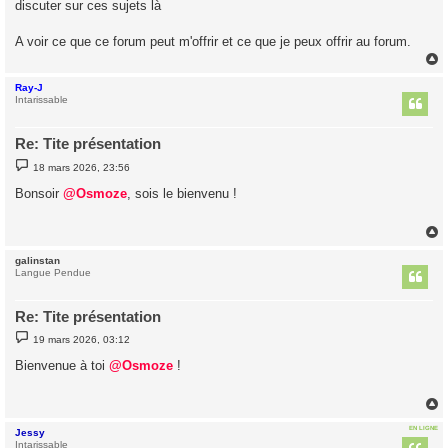
discuter sur ces sujets là
A voir ce que ce forum peut m'offrir et ce que je peux offrir au forum.
Ray-J
t
Intarissable
Re: Tite présentation
M
18 mars 2026, 23:56
e
s
Bonsoir
@Osmoze
, sois le bienvenu !
s
a
g
e
galinstan
t
Langue Pendue
Re: Tite présentation
M
19 mars 2026, 03:12
e
s
Bienvenue à toi
@Osmoze
!
s
a
g
e
EN LIGNE
Jessy
t
Intarissable