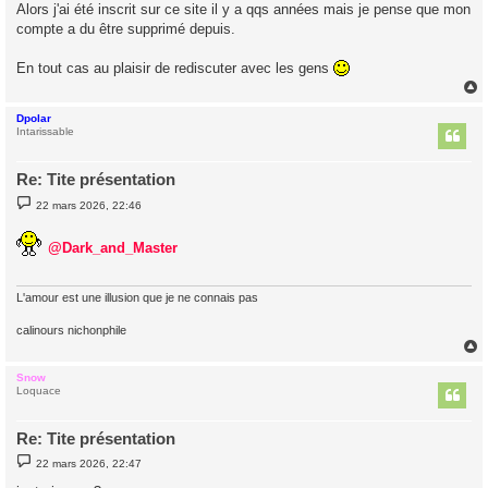
g
Alors j'ai été inscrit sur ce site il y a qqs années mais je pense que mon
e
compte a du être supprimé depuis.
En tout cas au plaisir de rediscuter avec les gens
Dpolar
t
Intarissable
Re: Tite présentation
M
22 mars 2026, 22:46
e
s
s
@Dark_and_Master
a
g
e
L'amour est une illusion que je ne connais pas
calinours nichonphile
Snow
t
Loquace
Re: Tite présentation
M
22 mars 2026, 22:47
e
s