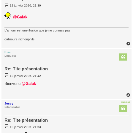
M
12 janvier 2026, 21:39
e
s
s
@Galak
a
g
e
L'amour est une illusion que je ne connais pas
calinours nichonphile
Ezia
t
Loquace
Re: Tite présentation
M
12 janvier 2026, 21:42
e
s
Bienvenu
@Galak
s
a
g
e
EN LIGNE
Jessy
t
Intarissable
Re: Tite présentation
M
12 janvier 2026, 21:53
e
s