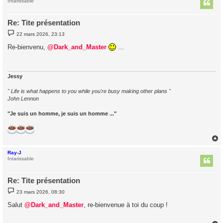
t
Intarissable
Re: Tite présentation
M
22 mars 2026, 23:13
e
s
Re-bienvenu,
@Dark_and_Master
...
s
a
g
e
Jessy
" Life is what happens to you while you're busy making other plans "
John Lennon
"Je suis un homme, je suis un homme ..."
Ray-J
t
Intarissable
Re: Tite présentation
M
23 mars 2026, 08:30
e
s
Salut
@Dark_and_Master
, re-bienvenue à toi du coup !
s
a
g