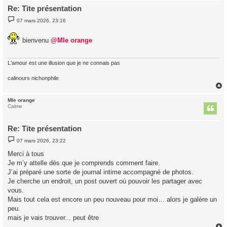
Re: Tite présentation
M
07 mars 2026, 23:16
e
s
s
bienvenu
@Mle orange
a
g
e
L'amour est une illusion que je ne connais pas
calinours nichonphile
Mle orange
t
Calme
Re: Tite présentation
M
07 mars 2026, 23:22
e
s
Merci à tous
s
Je m’y attelle dès que je comprends comment faire.
a
g
J’ai préparé une sorte de journal intime accompagné de photos.
e
Je cherche un endroit, un post ouvert où pouvoir les partager avec
vous.
Mais tout cela est encore un peu nouveau pour moi… alors je galère un
peu.
mais je vais trouver... peut être