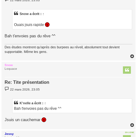
22 mars 2026, 23:03
e
s
s
a
Snow
a écrit :
↑
g
e
Ouais jsuis rapide
Bah t'envoies pas du rêve ^^
Des études montrent qu’après des burpees au réveil, absolument tout devient
supportable. Même les gens.
Snow
t
Loquace
Re: Tite présentation
M
22 mars 2026, 23:05
e
s
s
a
K'nelle
a écrit :
↑
g
Bah t'envoies pas du rêve ^^
e
Jsuis un cauchemar
EN LIGNE
Jessy