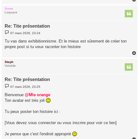
Snow
t
Loquace
Re: Tite présentation
M
07 mars 2026, 23:24
e
s
Tu vas dans exhibitionnisme. Et le mieux est sûrement de créer ton
s
propre post si tu veux raconter ton histoire
a
g
e
Steph
t
Volubile
Re: Tite présentation
M
07 mars 2026, 23:25
e
s
Bienvenue
@Mle orange
s
Ton avatar est très joli
a
g
e
Tu peux poster ton histoire ici :
[Vous devez vous connecter ou vous inscrire pour voir ce lien]
Je pense que c'est l'endroit approprié