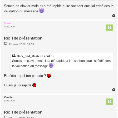
Soucis de clavier mais tu a été rapide a lire sachant que j'ai édité des la
validation du message
Snow
t
Loquace
Re: Tite présentation
M
22 mars 2026, 22:54
e
s
s
a
Dark_and_Master
a écrit :
↑
g
Soucis de clavier mais tu a été rapide a lire sachant que j'ai édité des
e
la validation du message
Et c’était quoi ton pseudo ?
Ouais jsuis rapide
K'nelle
t
Loquace
Re: Tite présentation
M