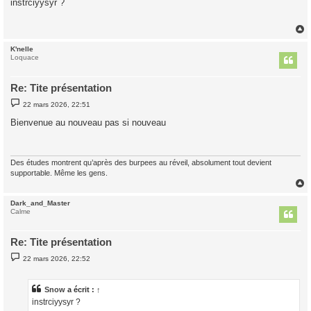
instrciyysyr ?
s
a
g
e
K'nelle
t
Loquace
Re: Tite présentation
M
22 mars 2026, 22:51
e
s
Bienvenue au nouveau pas si nouveau
s
a
g
e
Des études montrent qu’après des burpees au réveil, absolument tout devient
supportable. Même les gens.
Dark_and_Master
t
Calme
Re: Tite présentation
M
22 mars 2026, 22:52
e
s
s
a
Snow
a écrit :
↑
g
instrciyysyr ?
e