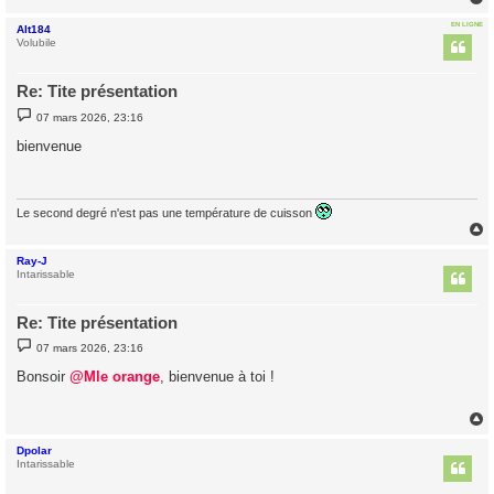
EN LIGNE
Alt184
t
Volubile
Re: Tite présentation
M
07 mars 2026, 23:16
e
s
bienvenue
s
a
g
e
Le second degré n'est pas une température de cuisson
Ray-J
t
Intarissable
Re: Tite présentation
M
07 mars 2026, 23:16
e
s
Bonsoir
@Mle orange
, bienvenue à toi !
s
a
g
e
Dpolar
t
Intarissable