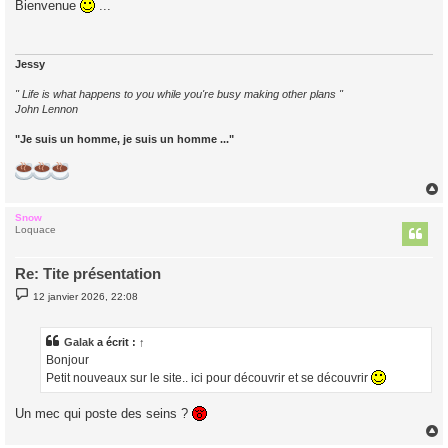
Bienvenue
...
s
a
g
e
Jessy
" Life is what happens to you while you're busy making other plans "
John Lennon
"Je suis un homme, je suis un homme ..."
Snow
t
Loquace
Re: Tite présentation
M
12 janvier 2026, 22:08
e
s
s
a
Galak
a écrit :
↑
g
Bonjour
e
Petit nouveaux sur le site.. ici pour découvrir et se découvrir
Un mec qui poste des seins ?