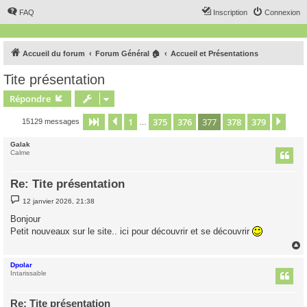
FAQ
Inscription
Connexion
Accueil du forum
Forum Général 🏠
Accueil et Présentations
Tite présentation
Répondre
1
375
376
377
378
379
Page
377
Précédent
sur
379
Suiv
15129 messages
…
Galak
Calme
Re: Tite présentation
M
12 janvier 2026, 21:38
e
s
Bonjour
s
Petit nouveaux sur le site.. ici pour découvrir et se découvrir
a
g
e
Dpolar
t
Intarissable
Re: Tite présentation