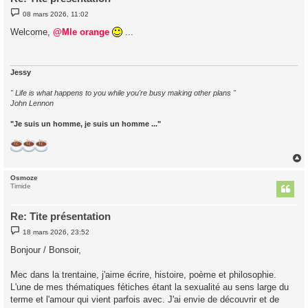
M
08 mars 2026, 11:02
e
s
Welcome,
@Mle orange
...
s
a
g
e
Jessy
" Life is what happens to you while you're busy making other plans "
John Lennon
"Je suis un homme, je suis un homme ..."
Osmoze
t
Timide
Re: Tite présentation
M
18 mars 2026, 23:52
e
s
Bonjour / Bonsoir,
s
a
g
Mec dans la trentaine, j'aime écrire, histoire, poème et philosophie.
e
L'une de mes thématiques fétiches étant la sexualité au sens large du
terme et l'amour qui vient parfois avec. J'ai envie de découvrir et de