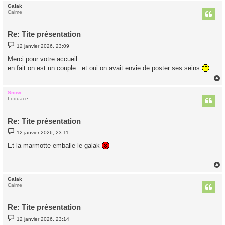
Galak
t
Calme
Re: Tite présentation
M
12 janvier 2026, 23:09
e
s
Merci pour votre accueil
s
en fait on est un couple.. et oui on avait envie de poster ses seins
a
g
e
Snow
t
Loquace
Re: Tite présentation
M
12 janvier 2026, 23:11
e
s
Et la marmotte emballe le galak
s
a
g
e
Galak
t
Calme
Re: Tite présentation
M
12 janvier 2026, 23:14
e