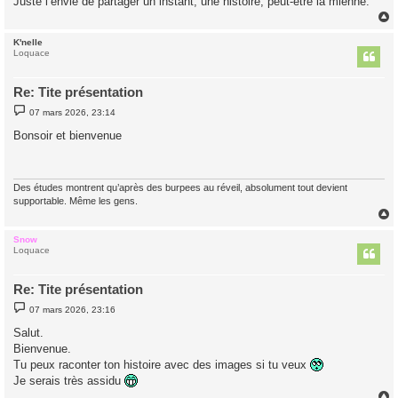
Juste l’envie de partager un instant, une histoire, peut-être la mienne.
K'nelle
t
Loquace
Re: Tite présentation
M
07 mars 2026, 23:14
e
s
Bonsoir et bienvenue
s
a
g
e
Des études montrent qu’après des burpees au réveil, absolument tout devient
supportable. Même les gens.
Snow
t
Loquace
Re: Tite présentation
M
07 mars 2026, 23:16
e
s
Salut.
s
Bienvenue.
a
g
Tu peux raconter ton histoire avec des images si tu veux
e
Je serais très assidu