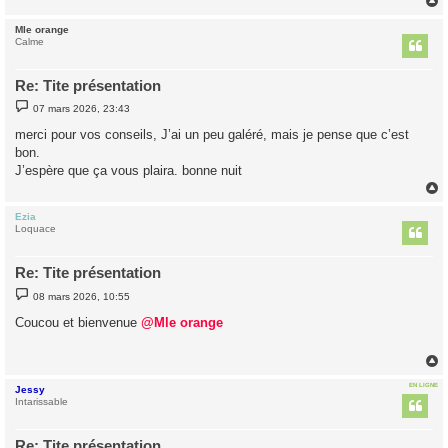
Mle orange
t
Calme
Re: Tite présentation
M
07 mars 2026, 23:43
e
s
merci pour vos conseils, J’ai un peu galéré, mais je pense que c’est
s
bon.
a
g
J’espère que ça vous plaira. bonne nuit
e
Ezia
t
Loquace
Re: Tite présentation
M
08 mars 2026, 10:55
e
s
Coucou et bienvenue
@Mle orange
s
a
g
e
EN LIGNE
Jessy
t
Intarissable
Re: Tite présentation