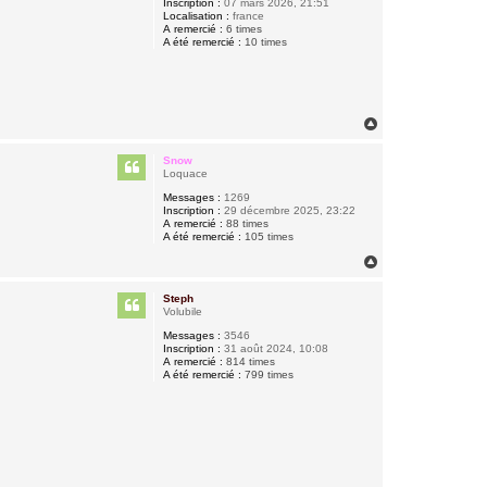
Inscription :
07 mars 2026, 21:51
Localisation :
france
A remercié :
6 times
A été remercié :
10 times
H
a
u
Snow
t
Loquace
Messages :
1269
Inscription :
29 décembre 2025, 23:22
A remercié :
88 times
A été remercié :
105 times
H
a
u
Steph
t
Volubile
Messages :
3546
Inscription :
31 août 2024, 10:08
A remercié :
814 times
A été remercié :
799 times