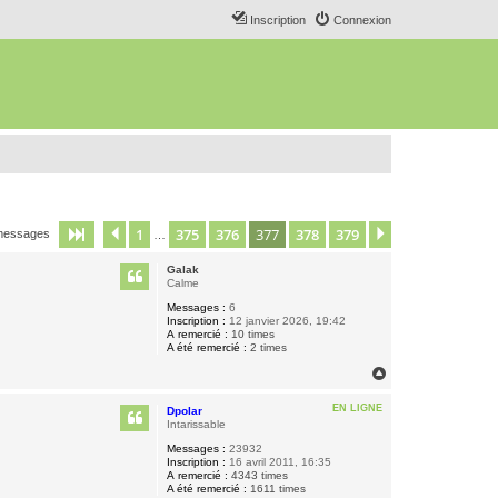
Inscription
Connexion
1
375
376
377
378
379
Page
377
Précédent
sur
379
Suivant
messages
…
Galak
Calme
Messages :
6
Inscription :
12 janvier 2026, 19:42
A remercié :
10 times
A été remercié :
2 times
H
a
u
EN LIGNE
Dpolar
t
Intarissable
Messages :
23932
Inscription :
16 avril 2011, 16:35
A remercié :
4343 times
A été remercié :
1611 times