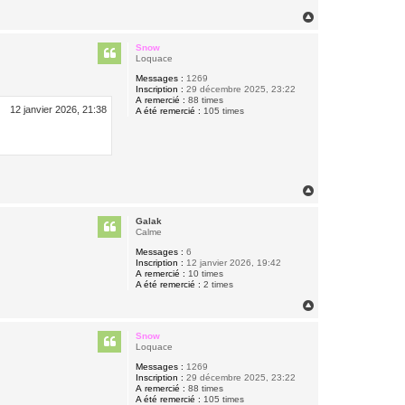
H
a
u
Snow
t
Loquace
Messages :
1269
Inscription :
29 décembre 2025, 23:22
A remercié :
88 times
12 janvier 2026, 21:38
A été remercié :
105 times
H
a
u
Galak
t
Calme
Messages :
6
Inscription :
12 janvier 2026, 19:42
A remercié :
10 times
A été remercié :
2 times
H
a
u
Snow
t
Loquace
Messages :
1269
Inscription :
29 décembre 2025, 23:22
A remercié :
88 times
A été remercié :
105 times