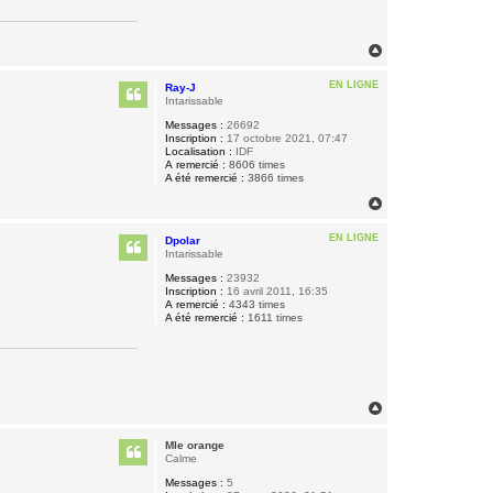
H
a
u
EN LIGNE
Ray-J
t
Intarissable
Messages :
26692
Inscription :
17 octobre 2021, 07:47
Localisation :
IDF
A remercié :
8606 times
A été remercié :
3866 times
H
a
u
EN LIGNE
Dpolar
t
Intarissable
Messages :
23932
Inscription :
16 avril 2011, 16:35
A remercié :
4343 times
A été remercié :
1611 times
H
a
u
Mle orange
t
Calme
Messages :
5