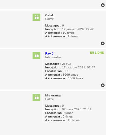
H
a
u
Galak
t
Calme
Messages :
6
Inscription :
12 janvier 2026, 19:42
A remercié :
10 times
A été remercié :
2 times
H
a
u
EN LIGNE
Ray-J
t
Intarissable
Messages :
26692
Inscription :
17 octobre 2021, 07:47
Localisation :
IDF
A remercié :
8606 times
A été remercié :
3866 times
H
a
u
Mle orange
t
Calme
Messages :
5
Inscription :
07 mars 2026, 21:51
Localisation :
france
A remercié :
6 times
A été remercié :
10 times