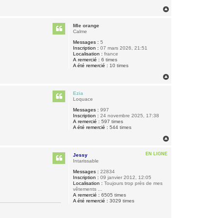
H
a
u
Mle orange
t
Calme
Messages :
5
Inscription :
07 mars 2026, 21:51
Localisation :
france
A remercié :
6 times
A été remercié :
10 times
H
a
u
Ezia
t
Loquace
Messages :
997
Inscription :
24 novembre 2025, 17:38
A remercié :
597 times
A été remercié :
544 times
H
a
u
EN LIGNE
Jessy
t
Intarissable
Messages :
22834
Inscription :
09 janvier 2012, 12:05
Localisation :
Toujours trop près de mes
vêtements ...
A remercié :
6505 times
A été remercié :
3029 times