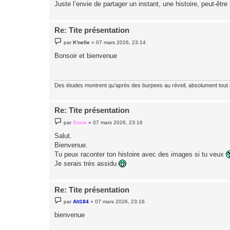
Juste l’envie de partager un instant, une histoire, peut-être
Re: Tite présentation
M
par
K'nelle
»
07 mars 2026, 23:14
e
s
Bonsoir et bienvenue
s
a
g
e
Des études montrent qu’après des burpees au réveil, absolument tout
Re: Tite présentation
M
par
Snow
»
07 mars 2026, 23:16
e
s
Salut.
s
Bienvenue.
a
g
Tu peux raconter ton histoire avec des images si tu veux
e
Je serais très assidu
Re: Tite présentation
M
par
Alt184
»
07 mars 2026, 23:16
e
s
bienvenue
s
a
g