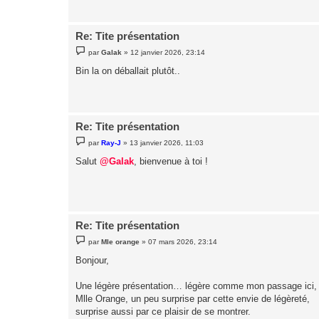
g
e
Re: Tite présentation
M
par
Galak
»
12 janvier 2026, 23:14
e
s
Bin la on déballait plutôt..
s
a
g
e
Re: Tite présentation
M
par
Ray-J
»
13 janvier 2026, 11:03
e
s
Salut
@Galak
, bienvenue à toi !
s
a
g
e
Re: Tite présentation
M
par
Mle orange
»
07 mars 2026, 23:14
e
s
Bonjour,
s
a
g
Une légère présentation… légère comme mon passage ici,
e
Mlle Orange, un peu surprise par cette envie de légèreté,
surprise aussi par ce plaisir de se montrer.