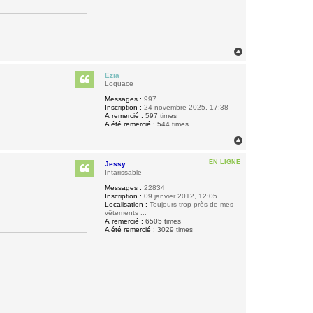
H
a
u
Ezia
t
Loquace
Messages :
997
Inscription :
24 novembre 2025, 17:38
A remercié :
597 times
A été remercié :
544 times
H
a
u
EN LIGNE
Jessy
t
Intarissable
Messages :
22834
Inscription :
09 janvier 2012, 12:05
Localisation :
Toujours trop près de mes
vêtements ...
A remercié :
6505 times
A été remercié :
3029 times