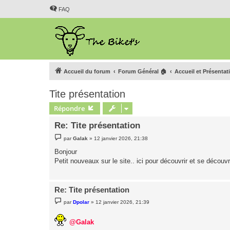
FAQ
Accueil du forum
Forum Général 🏠
Accueil et Présentat
Tite présentation
Répondre
Re: Tite présentation
M
par
Galak
»
12 janvier 2026, 21:38
e
s
Bonjour
s
Petit nouveaux sur le site.. ici pour découvrir et se découvr
a
g
e
Re: Tite présentation
M
par
Dpolar
»
12 janvier 2026, 21:39
e
s
s
@Galak
a