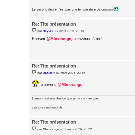
e
Le second degré n'est pas une température de cuisson
Re: Tite présentation
M
par
Ray-J
»
07 mars 2026, 23:16
e
s
Bonsoir
@Mle orange
, bienvenue à toi !
s
a
g
e
Re: Tite présentation
M
par
Dpolar
»
07 mars 2026, 23:16
e
s
s
bienvenu
@Mle orange
a
g
e
L'amour est une illusion que je ne connais pas
calinours nichonphile
Re: Tite présentation
M
par
Mle orange
»
07 mars 2026, 23:22
e
s