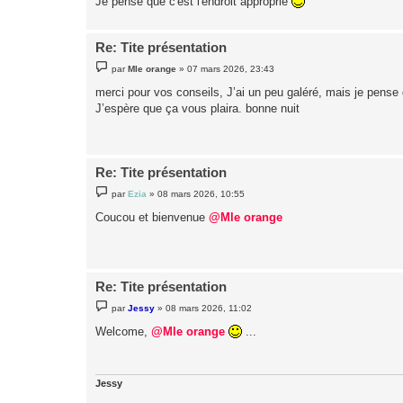
Je pense que c'est l'endroit approprié
Re: Tite présentation
M
par
Mle orange
»
07 mars 2026, 23:43
e
s
merci pour vos conseils, J’ai un peu galéré, mais je pense 
s
J’espère que ça vous plaira. bonne nuit
a
g
e
Re: Tite présentation
M
par
Ezia
»
08 mars 2026, 10:55
e
s
Coucou et bienvenue
@Mle orange
s
a
g
e
Re: Tite présentation
M
par
Jessy
»
08 mars 2026, 11:02
e
s
Welcome,
@Mle orange
...
s
a
g
e
Jessy