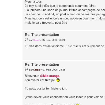
Merci à tous
s
Je m’y attelle dès que je comprends comment faire.
a
g
J’ai préparé une sorte de journal intime accompagné de ph
e
Je cherche un endroit, un post ouvert où pouvoir les parta
Mais tout cela est encore un peu nouveau pour moi… alors 
mais je vais trouver... peut être
Re: Tite présentation
M
par
Snow
»
07 mars 2026, 23:24
e
s
Tu vas dans exhibitionnisme. Et le mieux est sûrement de cr
s
a
g
e
Re: Tite présentation
M
par
Steph
»
07 mars 2026, 23:25
e
s
Bienvenue
@Mle orange
s
Ton avatar est très joli
a
g
e
Tu peux poster ton histoire ici :
[Vous devez vous connecter ou vous inscrire pour voir ce l