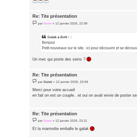
Re: Tite présentation
M
par
Snow
»
12 janvier 2026, 22:08
e
s
s
a
Galak
a écrit :
↑
g
Bonjour
e
Petit nouveaux sur le site.. ici pour découvrir et se découv
Un mec qui poste des seins ?
Re: Tite présentation
M
par
Galak
»
12 janvier 2026, 23:09
e
s
Merci pour votre accueil
s
en fait on est un couple.. et oui on avait envie de poster s
a
g
e
Re: Tite présentation
M
par
Snow
»
12 janvier 2026, 23:11
e
s
Et la marmotte emballe le galak
s
a