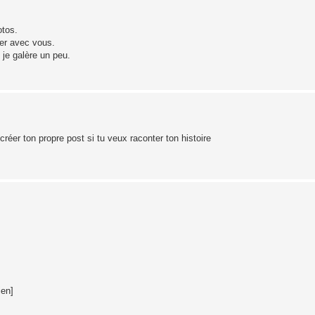
otos.
ger avec vous.
je galère un peu.
éer ton propre post si tu veux raconter ton histoire
ien]