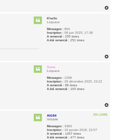
H
a
u
K'nelle
t
Loquace
Messages :
804
Inscription :
08 juin 2025, 17:38
A remercié :
255 times
A été remercié :
251 times
H
a
u
Snow
t
Loquace
Messages :
1269
Inscription :
29 décembre 2025, 23:22
A remercié :
88 times
A été remercié :
105 times
H
a
u
EN LIGNE
Alt184
t
Volubile
Messages :
3383
Inscription :
19 janvier 2018, 23:57
A remercié :
1457 times
A été remercié :
477 times