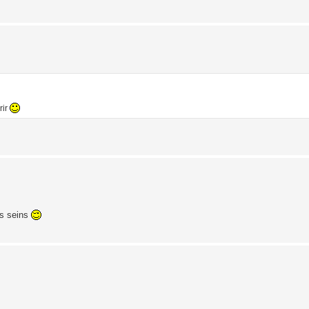
rir
es seins