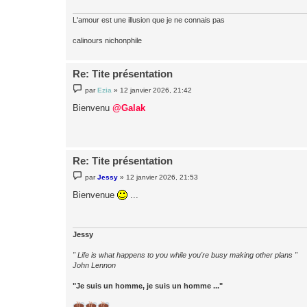
g
e
L'amour est une illusion que je ne connais pas
calinours nichonphile
Re: Tite présentation
M
par
Ezia
»
12 janvier 2026, 21:42
e
s
Bienvenu
@Galak
s
a
g
e
Re: Tite présentation
M
par
Jessy
»
12 janvier 2026, 21:53
e
s
Bienvenue
...
s
a
g
e
Jessy
" Life is what happens to you while you're busy making other plans "
John Lennon
"Je suis un homme, je suis un homme ..."