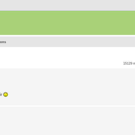
ions
15129 
ir