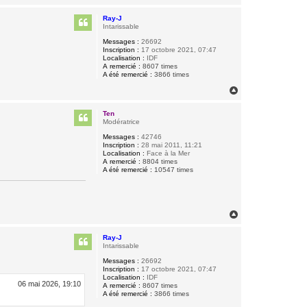
a
u
Ray-J
t
Intarissable
Messages :
26692
Inscription :
17 octobre 2021, 07:47
Localisation :
IDF
A remercié :
8607 times
A été remercié :
3866 times
H
a
u
Ten
t
Modératrice
Messages :
42746
Inscription :
28 mai 2011, 11:21
Localisation :
Face à la Mer
A remercié :
8804 times
A été remercié :
10547 times
H
a
u
Ray-J
t
Intarissable
Messages :
26692
Inscription :
17 octobre 2021, 07:47
Localisation :
IDF
06 mai 2026, 19:10
A remercié :
8607 times
A été remercié :
3866 times