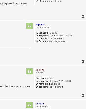
A été remercié :
1 time
k-end quand la météo
H
a
u
Dpolar
t
Intarissable
Messages :
23932
Inscription :
16 avril 2011, 16:35
A remercié :
4343 times
A été remercié :
1611 times
H
a
u
bigone
t
Calme
Messages :
40
Inscription :
23 mai 2022, 13:30
A remercié :
16 times
ent d'échanger sur ces
A été remercié :
5 times
H
a
u
Jessy
t
Intarissable