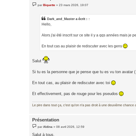
M
par
Biquette
»
23 mars 2026, 19:07
e
s
s
a
Dark_and_Master
a écrit :
↑
g
Hello,
e
Alors j'ai été inscrit sur ce site il y a qqs années mais 
En tout cas au plaisir de rediscuter avec les gens
Salut
Si tu es la personne que je pense que tu es vu ton avatar 
En tout cas, au plaisir de rediscuter avec toi
Et effectivement, pas de rouge pour les pseudos
Le pire dans tout ça, c'est qu'on n'a pas droit à une deuxième chance al
Présentation
M
par
Aldina
»
08 avril 2026, 12:59
e
s
Salut à tous,