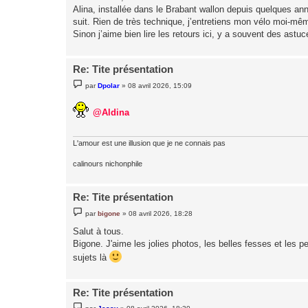
s
Alina, installée dans le Brabant wallon depuis quelques ann
a
g
suit. Rien de très technique, j’entretiens mon vélo moi-mê
e
Sinon j’aime bien lire les retours ici, y a souvent des astu
Re: Tite présentation
M
par
Dpolar
»
08 avril 2026, 15:09
e
s
s
@Aldina
a
g
e
L'amour est une illusion que je ne connais pas
calinours nichonphile
Re: Tite présentation
M
par
bigone
»
08 avril 2026, 18:28
e
s
Salut à tous.
s
Bigone. J'aime les jolies photos, les belles fesses et les
a
g
sujets là
e
Re: Tite présentation
M