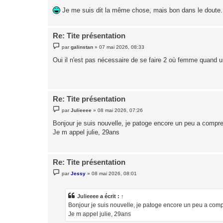
Je me suis dit la même chose, mais bon dans le doute.
Re: Tite présentation
M
par
galinstan
»
07 mai 2026, 08:33
e
s
Oui il n'est pas nécessaire de se faire 2 où femme quand u
s
a
g
e
Re: Tite présentation
M
par
Julieeee
»
08 mai 2026, 07:26
e
s
Bonjour je suis nouvelle, je patoge encore un peu a comp
s
Je m appel julie, 29ans
a
g
e
Re: Tite présentation
M
par
Jessy
»
08 mai 2026, 08:01
e
s
s
a
Julieeee
a écrit :
↑
g
Bonjour je suis nouvelle, je patoge encore un peu a com
e
Je m appel julie, 29ans