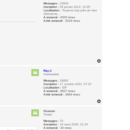
Messages :
22834
Inscription :
09 janvier 2012, 12:05
Localisation :
Toujours trop près de mes
vêtements ...
A remercié :
6505 times
A été remercié :
3029 times
H
a
u
Ray-J
t
Intarissable
Messages :
26692
Inscription :
17 octobre 2021, 07:47
Localisation :
IDF
A remercié :
8607 times
A été remercié :
3866 times
H
a
u
Osmoze
t
Timide
Messages :
70
Inscription :
18 mars 2026, 21:24
A remercié :
40 times