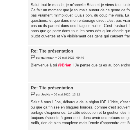
s
Salut tout le monde, je m'appelle Brian et je viens tout juste
s
Ca fait un moment que je tournais autour de ce genre de fo
a
g
pas vraiment m'impliquer. Ouais bon, du coup me voilà. La r
e
questions, et que dans mon entourage direct c'est pas vrai
pas ou ils partent dans des blagues nulles. C'est frustrant
sans que ça parte dans tous les sens dès qu'on aborde quelq
plutôt ouvertes et y'a visiblement des gens qui causent fr
Re: Tite présentation
M
par
galinstan
»
06 mai 2026, 09:49
e
s
Bienvenue à toi
@Brian
! Je pense que tu es au bon endroit
s
a
g
e
Re: Tite présentation
M
par
JoeKs
»
06 mai 2026, 13:12
e
s
Salut à tous ! Joe, débarque de la région IDF. L'idée, c'est
s
ou que ça finisse en blagues lourdes, comme c'est souvent
a
g
partage d'expérience. Le côté séduction et la gestion des l
e
toujours évidents à gérer seul, donc avoir des retours de gen
Voilà, rien de bien complexe mais l'envie d'apprendre est là