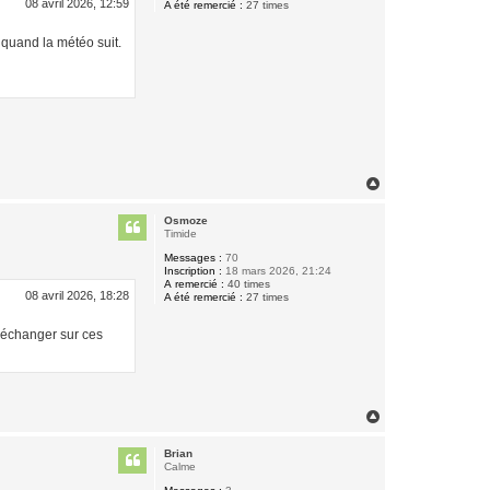
08 avril 2026, 12:59
A été remercié :
27 times
 quand la météo suit.
H
a
u
Osmoze
t
Timide
Messages :
70
Inscription :
18 mars 2026, 21:24
A remercié :
40 times
08 avril 2026, 18:28
A été remercié :
27 times
d'échanger sur ces
H
a
u
Brian
t
Calme