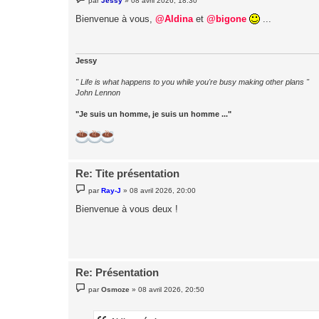
par
Jessy
»
08 avril 2026, 18:30
e
s
Bienvenue à vous,
@Aldina
et
@bigone
...
s
a
g
e
Jessy
" Life is what happens to you while you're busy making other plans "
John Lennon
"Je suis un homme, je suis un homme ..."
Re: Tite présentation
M
par
Ray-J
»
08 avril 2026, 20:00
e
s
Bienvenue à vous deux !
s
a
g
e
Re: Présentation
M
par
Osmoze
»
08 avril 2026, 20:50
e
s
s