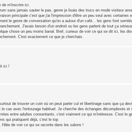
 de m'inscrire ici.
rum sans jamais sauter le pas, genre je lisais des trucs en mode visiteur an
aison principale c'est que j'ai l'impression d'être un peu seul avec certaines 
ment le genre de conversation qu'on a autour d'un café... les gens font sembla
 franchement. J'avais besoin d'un endroit ou les gens parlent de tout ça série
ue chose un peu moins banal. Bref, curieux de voir ce qui se dit ici, les disc
anchement. C'est exactement ce que je cherchais.
 ici !
 surtout de trouver un coin où on peut parler cul et libertinage sans que ça de
 le cas avec l'entourage habituel. Je cherche des échanges décomplexés et s
imites entre adultes consentants, c'est vraiment ce qui m'intéresse. C'est le g
s qui pratiquent déjà, c'est le top.
. Hâte de voir ce qui se raconte dans les salons !