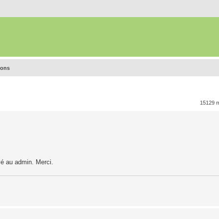
ions
15129 
vé au admin. Merci.