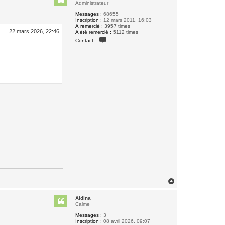
t
Administrateur
Messages :
68655
Inscription :
12 mars 2011, 16:03
A remercié :
3957 times
22 mars 2026, 22:46
A été remercié :
5112 times
C
Contact :
o
n
t
a
c
t
e
r
B
i
q
u
e
t
t
e
H
a
u
Aldina
t
Calme
Messages :
3
Inscription :
08 avril 2026, 09:07