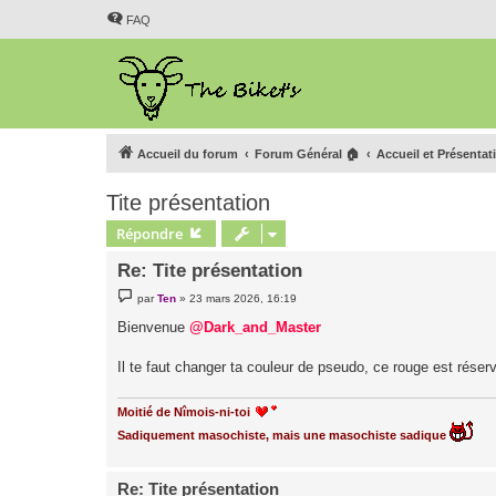
FAQ
Accueil du forum
Forum Général 🏠
Accueil et Présentat
Tite présentation
Répondre
Re: Tite présentation
M
par
Ten
»
23 mars 2026, 16:19
e
s
Bienvenue
@Dark_and_Master
s
a
g
Il te faut changer ta couleur de pseudo, ce rouge est réser
e
Moitié de Nîmois-ni-toi
Sadiquement masochiste, mais une masochiste sadique
Re: Tite présentation