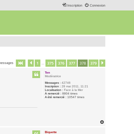
Inscription
Connexion
1
375
376
377
378
379
Page
378
Précédent
sur
379
Suivant
messages
…
Ten
Modératrice
Messages :
42746
Inscription :
28 mai 2011, 11:21
Localisation :
Face à la Mer
A remercié :
8804 times
A été remercié :
10547 times
H
a
u
Biquette