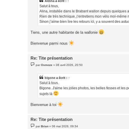
a
Aldina
a écrit :
↑
g
Salut à tous,
e
Alina, installée dans le Brabant wallon depuis quelques an
Rien de très technique, j’entretiens mon vélo moi-même m
Sinon j’aime bien lire les retours ici, y a souvent des ast
Tiens, une autre habitante de la wallonie
Bienvenue parmi nous
Re: Tite présentation
M
par
Osmoze
»
08 avril 2026, 20:50
e
s
s
a
bigone
a écrit :
↑
g
Salut à tous.
e
Bigone. J'aime les jolies photos, les belles fesses et l
sujets là
Bienvenue à toi
Re: Tite présentation
M
par
Brian
»
06 mai 2026, 09:34
e