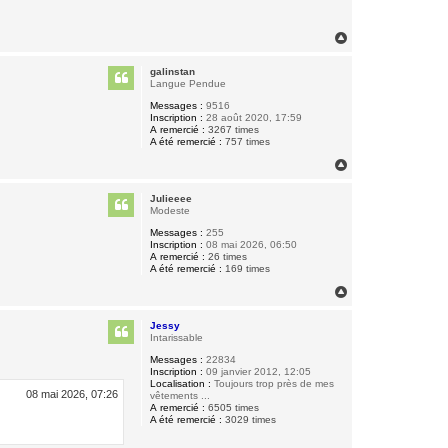
H
a
u
galinstan
t
Langue Pendue
Messages :
9516
Inscription :
28 août 2020, 17:59
A remercié :
3267 times
A été remercié :
757 times
H
a
u
Julieeee
t
Modeste
Messages :
255
Inscription :
08 mai 2026, 06:50
A remercié :
26 times
A été remercié :
169 times
H
a
u
Jessy
t
Intarissable
Messages :
22834
Inscription :
09 janvier 2012, 12:05
Localisation :
Toujours trop près de mes
08 mai 2026, 07:26
vêtements ...
A remercié :
6505 times
A été remercié :
3029 times