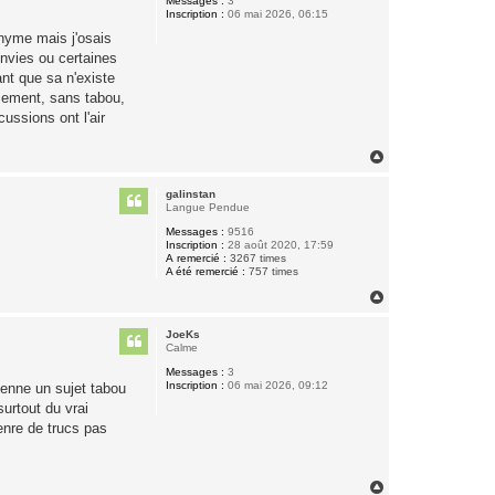
Messages :
3
Inscription :
06 mai 2026, 06:15
onyme mais j'osais
envies ou certaines
nt que sa n'existe
usement, sans tabou,
ussions ont l'air
H
a
u
galinstan
t
Langue Pendue
Messages :
9516
Inscription :
28 août 2020, 17:59
A remercié :
3267 times
A été remercié :
757 times
H
a
u
JoeKs
t
Calme
Messages :
3
Inscription :
06 mai 2026, 09:12
vienne un sujet tabou
urtout du vrai
enre de trucs pas
H