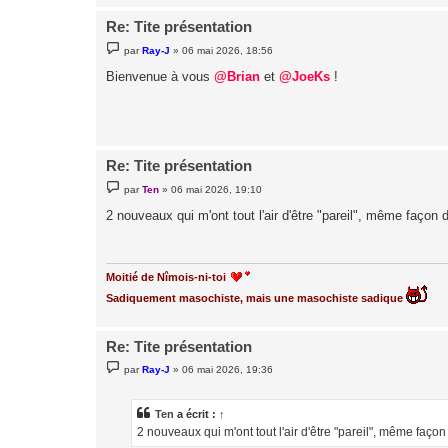
Re: Tite présentation
M
par
Ray-J
»
06 mai 2026, 18:56
e
s
Bienvenue à vous
@Brian
et
@JoeKs
!
s
a
g
e
Re: Tite présentation
M
par
Ten
»
06 mai 2026, 19:10
e
s
2 nouveaux qui m'ont tout l'air d'être "pareil", même façon 
s
a
g
e
Moitié de Nîmois-ni-toi
Sadiquement masochiste, mais une masochiste sadique
Re: Tite présentation
M
par
Ray-J
»
06 mai 2026, 19:36
e
s
s
a
Ten
a écrit :
↑
g
2 nouveaux qui m'ont tout l'air d'être "pareil", même façon
e