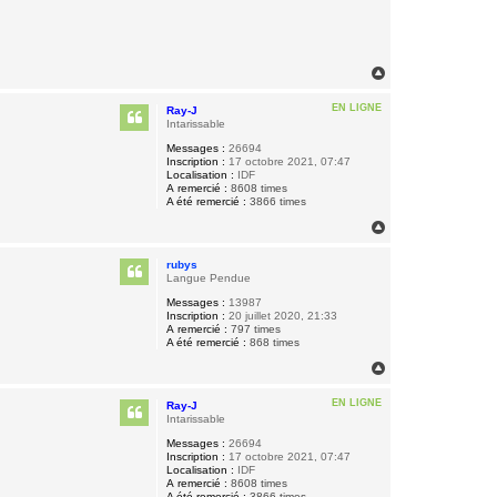
H
a
u
EN LIGNE
Ray-J
t
Intarissable
Messages :
26694
Inscription :
17 octobre 2021, 07:47
Localisation :
IDF
A remercié :
8608 times
A été remercié :
3866 times
H
a
u
rubys
t
Langue Pendue
Messages :
13987
Inscription :
20 juillet 2020, 21:33
A remercié :
797 times
A été remercié :
868 times
H
a
u
EN LIGNE
Ray-J
t
Intarissable
Messages :
26694
Inscription :
17 octobre 2021, 07:47
Localisation :
IDF
A remercié :
8608 times
A été remercié :
3866 times