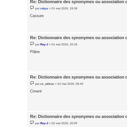
Re: Dictionnaire des synonymes ou association 
M
par
rubys
»
01 mai 2026, 19:38
e
s
Cassure
s
a
g
e
Re: Dictionnaire des synonymes ou association 
M
par
Ray-J
»
01 mai 2026, 20:26
e
s
Plâtre
s
a
g
e
Re: Dictionnaire des synonymes ou association 
M
par
cv_ptitruc
»
02 mai 2026, 09:45
e
s
Ciment
s
a
g
e
Re: Dictionnaire des synonymes ou association 
M
par
Ray-J
»
02 mai 2026, 20:05
e