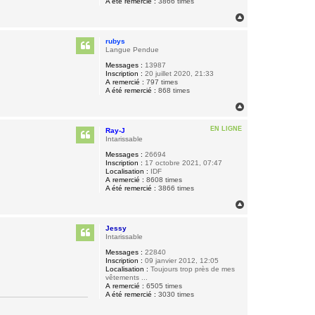
A été remercié :
3866 times
H
a
u
rubys
t
Langue Pendue
Messages :
13987
Inscription :
20 juillet 2020, 21:33
A remercié :
797 times
A été remercié :
868 times
H
a
u
EN LIGNE
Ray-J
t
Intarissable
Messages :
26694
Inscription :
17 octobre 2021, 07:47
Localisation :
IDF
A remercié :
8608 times
A été remercié :
3866 times
H
a
u
Jessy
t
Intarissable
Messages :
22840
Inscription :
09 janvier 2012, 12:05
Localisation :
Toujours trop près de mes
vêtements ...
A remercié :
6505 times
A été remercié :
3030 times