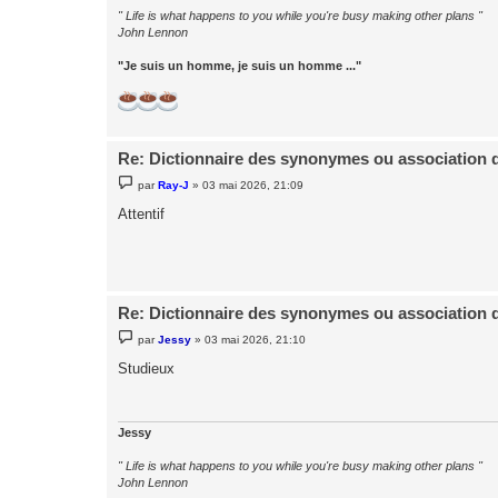
" Life is what happens to you while you're busy making other plans "
John Lennon
"Je suis un homme, je suis un homme ..."
Re: Dictionnaire des synonymes ou association 
M
par
Ray-J
»
03 mai 2026, 21:09
e
s
Attentif
s
a
g
e
Re: Dictionnaire des synonymes ou association 
M
par
Jessy
»
03 mai 2026, 21:10
e
s
Studieux
s
a
g
e
Jessy
" Life is what happens to you while you're busy making other plans "
John Lennon