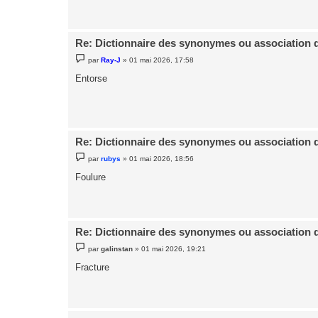
a
g
e
Re: Dictionnaire des synonymes ou association 
M
par
Ray-J
»
01 mai 2026, 17:58
e
s
Entorse
s
a
g
e
Re: Dictionnaire des synonymes ou association 
M
par
rubys
»
01 mai 2026, 18:56
e
s
Foulure
s
a
g
e
Re: Dictionnaire des synonymes ou association 
M
par
galinstan
»
01 mai 2026, 19:21
e
s
Fracture
s
a
g
e