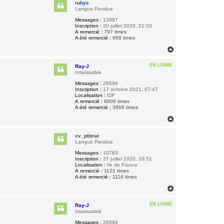
rubys
t
Langue Pendue
Messages :
13987
Inscription :
20 juillet 2020, 21:33
A remercié :
797 times
A été remercié :
868 times
H
a
u
EN LIGNE
Ray-J
t
Intarissable
Messages :
26694
Inscription :
17 octobre 2021, 07:47
Localisation :
IDF
A remercié :
8608 times
A été remercié :
3866 times
H
a
u
cv_ptitruc
t
Langue Pendue
Messages :
10783
Inscription :
27 juillet 2020, 10:51
Localisation :
Ile de France
A remercié :
1121 times
A été remercié :
1114 times
H
a
u
EN LIGNE
Ray-J
t
Intarissable
Messages :
26694