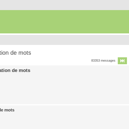
tion de mots
P
83353 messages
ation de mots
de mots