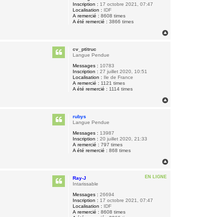
Inscription :
17 octobre 2021, 07:47
Localisation :
IDF
A remercié :
8608 times
A été remercié :
3866 times
H
a
u
cv_ptitruc
t
Langue Pendue
Messages :
10783
Inscription :
27 juillet 2020, 10:51
Localisation :
Ile de France
A remercié :
1121 times
A été remercié :
1114 times
H
a
u
rubys
t
Langue Pendue
Messages :
13987
Inscription :
20 juillet 2020, 21:33
A remercié :
797 times
A été remercié :
868 times
H
a
u
EN LIGNE
Ray-J
t
Intarissable
Messages :
26694
Inscription :
17 octobre 2021, 07:47
Localisation :
IDF
A remercié :
8608 times