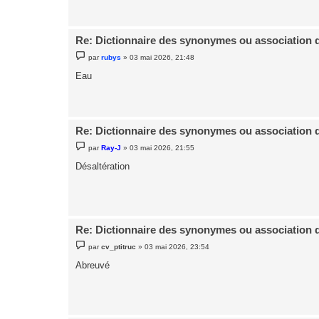
e
Re: Dictionnaire des synonymes ou association 
M
par
rubys
»
03 mai 2026, 21:48
e
s
Eau
s
a
g
e
Re: Dictionnaire des synonymes ou association 
M
par
Ray-J
»
03 mai 2026, 21:55
e
s
Désaltération
s
a
g
e
Re: Dictionnaire des synonymes ou association 
M
par
cv_ptitruc
»
03 mai 2026, 23:54
e
s
Abreuvé
s
a
g
e