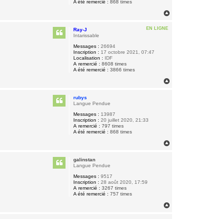
A été remercié :
868 times
H
a
u
EN LIGNE
Ray-J
t
Intarissable
Messages :
26694
Inscription :
17 octobre 2021, 07:47
Localisation :
IDF
A remercié :
8608 times
A été remercié :
3866 times
H
a
u
rubys
t
Langue Pendue
Messages :
13987
Inscription :
20 juillet 2020, 21:33
A remercié :
797 times
A été remercié :
868 times
H
a
u
galinstan
t
Langue Pendue
Messages :
9517
Inscription :
28 août 2020, 17:59
A remercié :
3267 times
A été remercié :
757 times
H
a
u