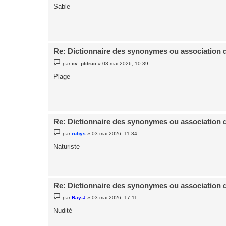
s
Sable
s
a
g
e
Re: Dictionnaire des synonymes ou association 
M
par
cv_ptitruc
»
03 mai 2026, 10:39
e
s
Plage
s
a
g
e
Re: Dictionnaire des synonymes ou association 
M
par
rubys
»
03 mai 2026, 11:34
e
s
Naturiste
s
a
g
e
Re: Dictionnaire des synonymes ou association 
M
par
Ray-J
»
03 mai 2026, 17:11
e
s
Nudité
s
a
g