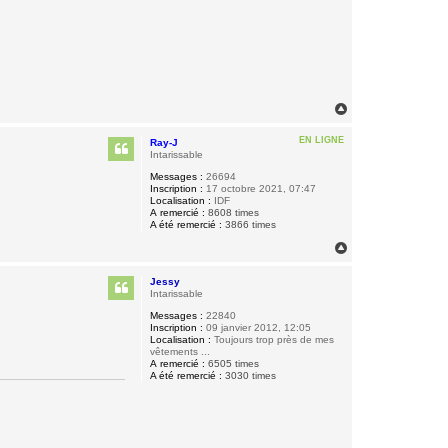
H
a
u
EN LIGNE
Ray-J
t
Intarissable
Messages :
26694
Inscription :
17 octobre 2021, 07:47
Localisation :
IDF
A remercié :
8608 times
A été remercié :
3866 times
H
a
u
Jessy
t
Intarissable
Messages :
22840
Inscription :
09 janvier 2012, 12:05
Localisation :
Toujours trop près de mes
vêtements ...
A remercié :
6505 times
A été remercié :
3030 times