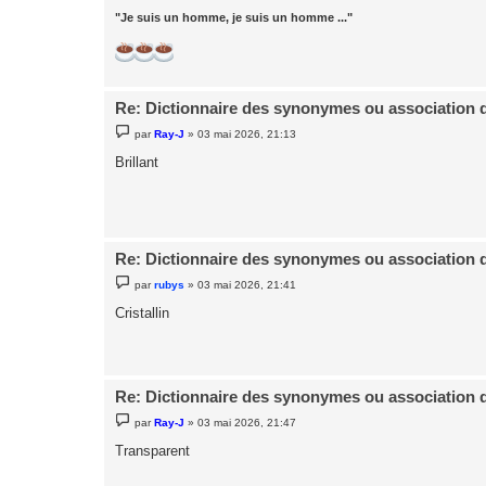
"Je suis un homme, je suis un homme ..."
Re: Dictionnaire des synonymes ou association 
M
par
Ray-J
»
03 mai 2026, 21:13
e
s
Brillant
s
a
g
e
Re: Dictionnaire des synonymes ou association 
M
par
rubys
»
03 mai 2026, 21:41
e
s
Cristallin
s
a
g
e
Re: Dictionnaire des synonymes ou association 
M
par
Ray-J
»
03 mai 2026, 21:47
e
s
Transparent
s
a
g