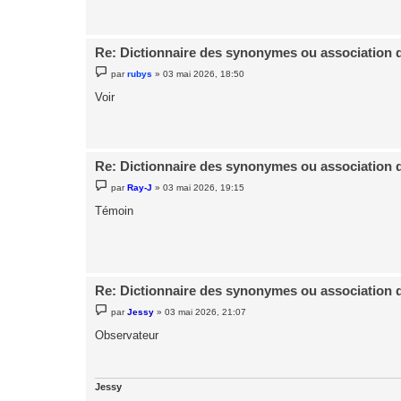
e
Re: Dictionnaire des synonymes ou association 
M
par
rubys
»
03 mai 2026, 18:50
e
s
Voir
s
a
g
e
Re: Dictionnaire des synonymes ou association 
M
par
Ray-J
»
03 mai 2026, 19:15
e
s
Témoin
s
a
g
e
Re: Dictionnaire des synonymes ou association 
M
par
Jessy
»
03 mai 2026, 21:07
e
s
Observateur
s
a
g
e
Jessy