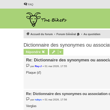
FAQ
Accueil du forum
Forum Général 🏠
Au quotidien
Dictionnaire des synonymes ou associa
Répondre
Re: Dictionnaire des synonymes ou associ
M
par
Ray-J
»
01 mai 2026, 17:55
e
s
Plaque (d')
s
a
g
e
Re: Dictionnaire des synonymes ou association 
M
par
rubys
»
01 mai 2026, 17:56
e
s
Verglas
s