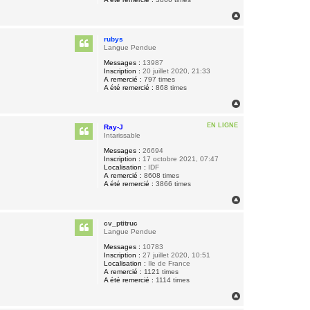
H
a
u
rubys
t
Langue Pendue
Messages :
13987
Inscription :
20 juillet 2020, 21:33
A remercié :
797 times
A été remercié :
868 times
H
a
u
EN LIGNE
Ray-J
t
Intarissable
Messages :
26694
Inscription :
17 octobre 2021, 07:47
Localisation :
IDF
A remercié :
8608 times
A été remercié :
3866 times
H
a
u
cv_ptitruc
t
Langue Pendue
Messages :
10783
Inscription :
27 juillet 2020, 10:51
Localisation :
Ile de France
A remercié :
1121 times
A été remercié :
1114 times
H
a