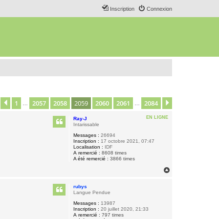
Inscription
Connexion
1
2057
2058
2059
2060
2061
2084
age
2059
Précédent
sur
2084
Suivant
…
…
EN LIGNE
Ray-J
Intarissable
Messages :
26694
Inscription :
17 octobre 2021, 07:47
Localisation :
IDF
A remercié :
8608 times
A été remercié :
3866 times
H
a
u
rubys
t
Langue Pendue
Messages :
13987
Inscription :
20 juillet 2020, 21:33
A remercié :
797 times