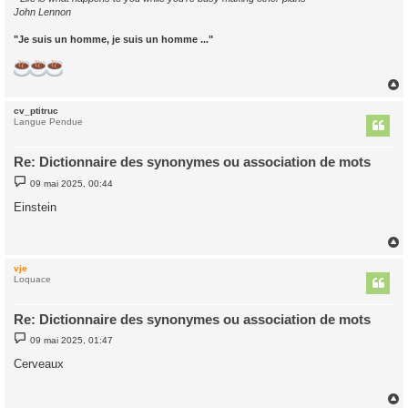
John Lennon
"Je suis un homme, je suis un homme ..."
cv_ptitruc
t
Langue Pendue
Re: Dictionnaire des synonymes ou association de mots
M
09 mai 2025, 00:44
e
s
Einstein
s
a
g
e
vje
t
Loquace
Re: Dictionnaire des synonymes ou association de mots
M
09 mai 2025, 01:47
e
s
Cerveaux
s
a
g
e