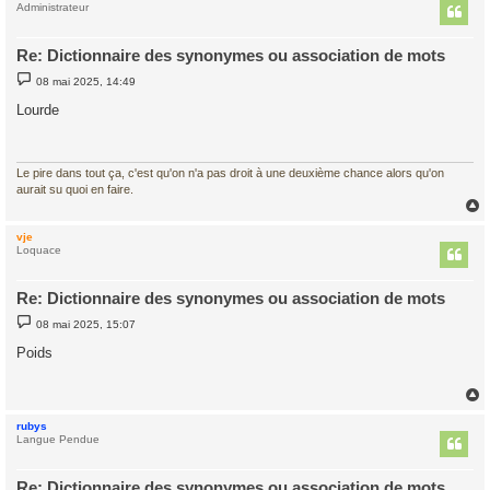
t
Administrateur
Re: Dictionnaire des synonymes ou association de mots
M
08 mai 2025, 14:49
e
s
Lourde
s
a
g
e
Le pire dans tout ça, c'est qu'on n'a pas droit à une deuxième chance alors qu'on
aurait su quoi en faire.
vje
t
Loquace
Re: Dictionnaire des synonymes ou association de mots
M
08 mai 2025, 15:07
e
s
Poids
s
a
g
e
rubys
t
Langue Pendue
Re: Dictionnaire des synonymes ou association de mots