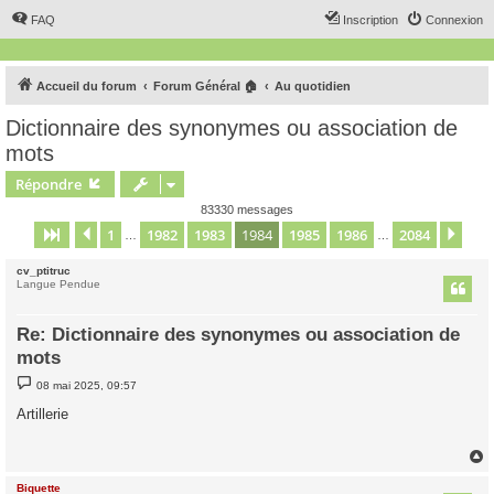
FAQ
Inscription
Connexion
Accueil du forum
Forum Général 🏠
Au quotidien
Dictionnaire des synonymes ou association de
mots
Répondre
83330 messages
1
1982
1983
1984
1985
1986
2084
Page
1984
Précédent
sur
2084
Sui
…
…
cv_ptitruc
Langue Pendue
Re: Dictionnaire des synonymes ou association de
mots
M
08 mai 2025, 09:57
e
s
Artillerie
s
a
g
e
Biquette