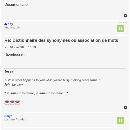
s
Documentaire
s
a
g
e
EN LIGNE
Jessy
t
Intarissable
Re: Dictionnaire des synonymes ou association de mots
M
10 mai 2025, 15:29
e
s
Divertissement
s
a
g
e
Jessy
" Life is what happens to you while you're busy making other plans "
John Lennon
"Je suis un homme, je suis un homme ..."
rubys
t
Langue Pendue