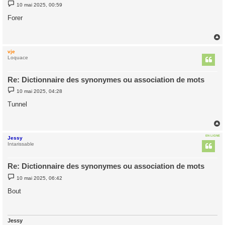
M
10 mai 2025, 00:59
e
s
Forer
s
a
g
e
vje
t
Loquace
Re: Dictionnaire des synonymes ou association de mots
M
10 mai 2025, 04:28
e
s
Tunnel
s
a
g
e
EN LIGNE
Jessy
t
Intarissable
Re: Dictionnaire des synonymes ou association de mots
M
10 mai 2025, 06:42
e
s
Bout
s
a
g
e
Jessy