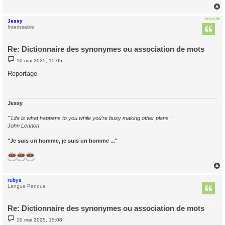
g
e
EN LIGNE
Jessy
t
Intarissable
Re: Dictionnaire des synonymes ou association de mots
M
10 mai 2025, 15:05
e
s
Reportage
s
a
g
e
Jessy
" Life is what happens to you while you're busy making other plans "
John Lennon
"Je suis un homme, je suis un homme ..."
rubys
t
Langue Pendue
Re: Dictionnaire des synonymes ou association de mots
M
10 mai 2025, 15:08
e