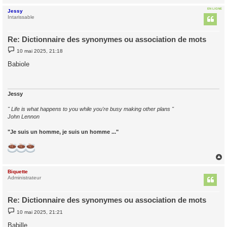
EN LIGNE
Jessy
t
Intarissable
Re: Dictionnaire des synonymes ou association de mots
M
10 mai 2025, 21:18
e
s
Babiole
s
a
g
e
Jessy
" Life is what happens to you while you're busy making other plans "
John Lennon
"Je suis un homme, je suis un homme ..."
Biquette
t
Administrateur
Re: Dictionnaire des synonymes ou association de mots
M
10 mai 2025, 21:21
e
s
Babille