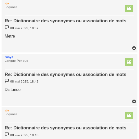
vje
t
Loquace
Re: Dictionnaire des synonymes ou association de mots
M
08 mai 2025, 18:37
e
s
Mètre
s
a
g
e
rubys
t
Langue Pendue
Re: Dictionnaire des synonymes ou association de mots
M
08 mai 2025, 18:42
e
s
Distance
s
a
g
e
vje
t
Loquace
Re: Dictionnaire des synonymes ou association de mots
M
08 mai 2025, 18:43
e