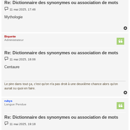
Re: Dictionnaire des synonymes ou association de mots
M
11 mai 2025, 17:46
e
s
Mythologie
s
a
g
e
Biquette
t
Administrateur
Re: Dictionnaire des synonymes ou association de mots
M
11 mai 2025, 18:06
e
s
Centaure
s
a
g
e
Le pire dans tout ça, c'est qu'on n'a pas droit à une deuxième chance alors qu'on
aurait su quoi en faire.
rubys
t
Langue Pendue
Re: Dictionnaire des synonymes ou association de mots
M
11 mai 2025, 19:18
e
s