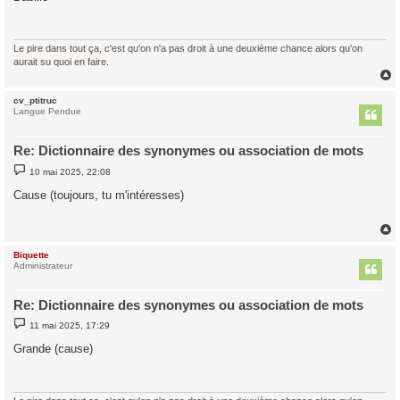
s
a
g
e
Le pire dans tout ça, c'est qu'on n'a pas droit à une deuxième chance alors qu'on
aurait su quoi en faire.
cv_ptitruc
t
Langue Pendue
Re: Dictionnaire des synonymes ou association de mots
M
10 mai 2025, 22:08
e
s
Cause (toujours, tu m'intéresses)
s
a
g
e
Biquette
t
Administrateur
Re: Dictionnaire des synonymes ou association de mots
M
11 mai 2025, 17:29
e
s
Grande (cause)
s
a
g
e