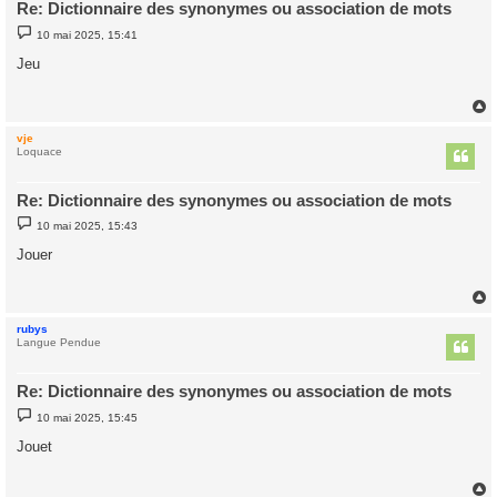
Re: Dictionnaire des synonymes ou association de mots
M
10 mai 2025, 15:41
e
s
Jeu
s
a
g
e
vje
t
Loquace
Re: Dictionnaire des synonymes ou association de mots
M
10 mai 2025, 15:43
e
s
Jouer
s
a
g
e
rubys
t
Langue Pendue
Re: Dictionnaire des synonymes ou association de mots
M
10 mai 2025, 15:45
e
s
Jouet
s
a
g
e