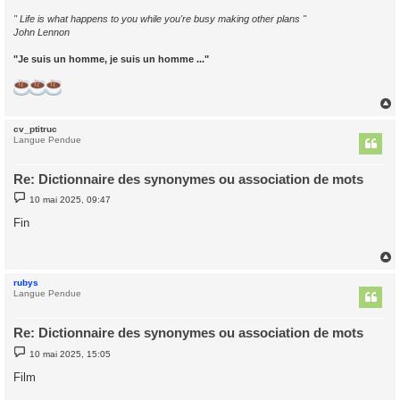
" Life is what happens to you while you're busy making other plans "
John Lennon
"Je suis un homme, je suis un homme ..."
cv_ptitruc
t
Langue Pendue
Re: Dictionnaire des synonymes ou association de mots
M
10 mai 2025, 09:47
e
s
Fin
s
a
g
e
rubys
t
Langue Pendue
Re: Dictionnaire des synonymes ou association de mots
M
10 mai 2025, 15:05
e
s
Film
s
a