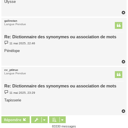
Ulysse
s
a
g
e
galinstan
t
Langue Pendue
Re: Dictionnaire des synonymes ou association de mots
M
11 mai 2025, 22:46
e
s
Pénélope
s
a
g
e
cv_ptitruc
t
Langue Pendue
Re: Dictionnaire des synonymes ou association de mots
M
11 mai 2025, 23:29
e
s
Tapisserie
s
a
g
e
Répondre
t
83330 messages