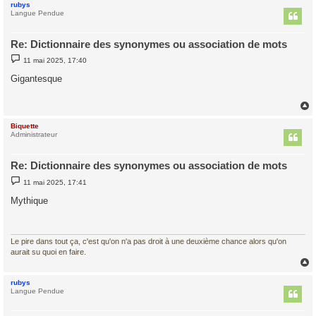
rubys
t
Langue Pendue
Re: Dictionnaire des synonymes ou association de mots
M
11 mai 2025, 17:40
e
s
Gigantesque
s
a
g
e
Biquette
t
Administrateur
Re: Dictionnaire des synonymes ou association de mots
M
11 mai 2025, 17:41
e
s
Mythique
s
a
g
e
Le pire dans tout ça, c'est qu'on n'a pas droit à une deuxième chance alors qu'on
aurait su quoi en faire.
rubys
t
Langue Pendue