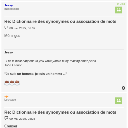
EN LIGNE
Jessy
t
Intarissable
Re: Dictionnaire des synonymes ou association de mots
M
09 mai 2025, 06:32
e
s
Méninges
s
a
g
e
Jessy
" Life is what happens to you while you're busy making other plans "
John Lennon
"Je suis un homme, je suis un homme ..."
vje
t
Loquace
Re: Dictionnaire des synonymes ou association de mots
M
09 mai 2025, 08:36
e
s
Creuser
s