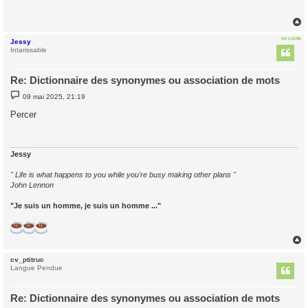
a
g
e
EN LIGNE
Jessy
t
Intarissable
Re: Dictionnaire des synonymes ou association de mots
M
09 mai 2025, 21:19
e
s
Percer
s
a
g
e
Jessy
" Life is what happens to you while you're busy making other plans "
John Lennon
"Je suis un homme, je suis un homme ..."
cv_ptitruc
t
Langue Pendue
Re: Dictionnaire des synonymes ou association de mots