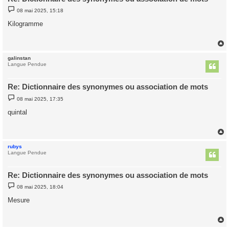
M
08 mai 2025, 15:18
e
s
Kilogramme
s
a
g
e
galinstan
t
Langue Pendue
Re: Dictionnaire des synonymes ou association de mots
M
08 mai 2025, 17:35
e
s
quintal
s
a
g
e
rubys
t
Langue Pendue
Re: Dictionnaire des synonymes ou association de mots
M
08 mai 2025, 18:04
e
s
Mesure
s
a
g
e