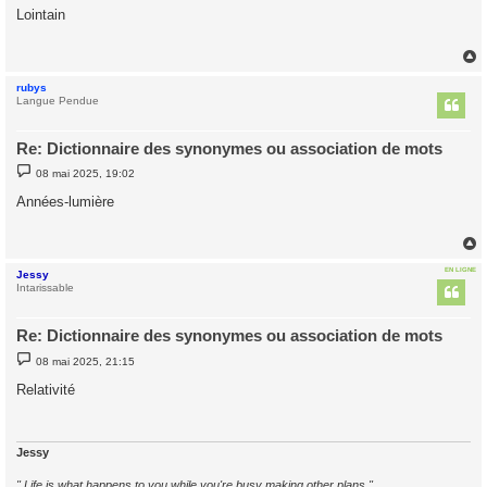
s
Lointain
s
a
g
e
rubys
t
Langue Pendue
Re: Dictionnaire des synonymes ou association de mots
M
08 mai 2025, 19:02
e
s
Années-lumière
s
a
g
e
EN LIGNE
Jessy
t
Intarissable
Re: Dictionnaire des synonymes ou association de mots
M
08 mai 2025, 21:15
e
s
Relativité
s
a
g
e
Jessy
" Life is what happens to you while you're busy making other plans "