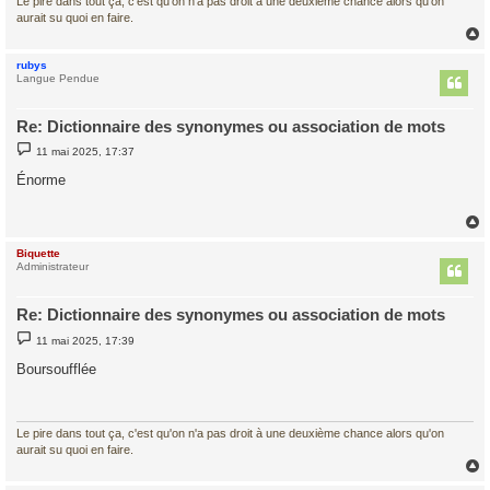
Le pire dans tout ça, c'est qu'on n'a pas droit à une deuxième chance alors qu'on
aurait su quoi en faire.
rubys
t
Langue Pendue
Re: Dictionnaire des synonymes ou association de mots
M
11 mai 2025, 17:37
e
s
Énorme
s
a
g
e
Biquette
t
Administrateur
Re: Dictionnaire des synonymes ou association de mots
M
11 mai 2025, 17:39
e
s
Boursoufflée
s
a
g
e
Le pire dans tout ça, c'est qu'on n'a pas droit à une deuxième chance alors qu'on
aurait su quoi en faire.