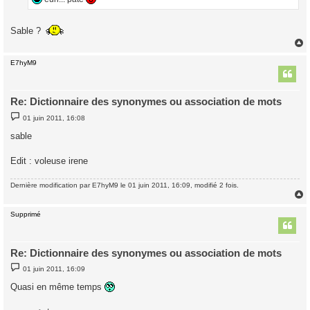
e
Sable ?
E7hyM9
t
Re: Dictionnaire des synonymes ou association de mots
M
01 juin 2011, 16:08
e
s
sable
s
a
g
Edit : voleuse irene
e
Dernière modification par
E7hyM9
le 01 juin 2011, 16:09, modifié 2 fois.
Supprimé
t
Re: Dictionnaire des synonymes ou association de mots
M
01 juin 2011, 16:09
e
s
Quasi en même temps
s
a
g