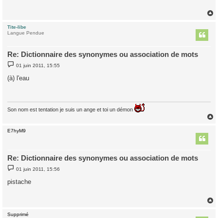
a
g
e
Tite-libe
t
Langue Pendue
Re: Dictionnaire des synonymes ou association de mots
M
01 juin 2011, 15:55
e
s
(à) l'eau
s
a
g
e
Son nom est tentation je suis un ange et toi un démon
E7hyM9
t
Re: Dictionnaire des synonymes ou association de mots
M
01 juin 2011, 15:56
e
s
pistache
s
a
g
e
Supprimé