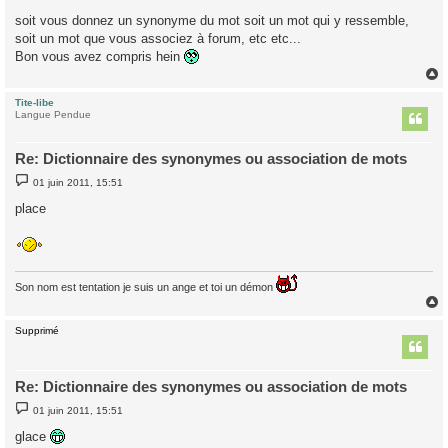
soit vous donnez un synonyme du mot soit un mot qui y ressemble,
soit un mot que vous associez à forum, etc etc...
Bon vous avez compris hein
Tite-libe
t
Langue Pendue
Re: Dictionnaire des synonymes ou association de mots
M
01 juin 2011, 15:51
e
s
place
s
a
g
e
Son nom est tentation je suis un ange et toi un démon
Supprimé
t
Re: Dictionnaire des synonymes ou association de mots
M
01 juin 2011, 15:51
e
s
glace
s