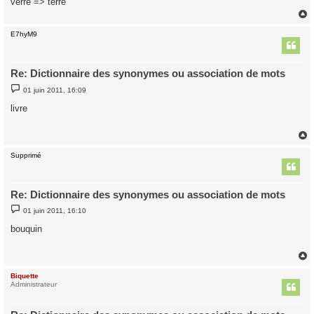
verre => terre
e
E7hyM9
t
Re: Dictionnaire des synonymes ou association de mots
M
01 juin 2011, 16:09
e
s
livre
s
a
g
e
Supprimé
t
Re: Dictionnaire des synonymes ou association de mots
M
01 juin 2011, 16:10
e
s
bouquin
s
a
g
e
Biquette
t
Administrateur