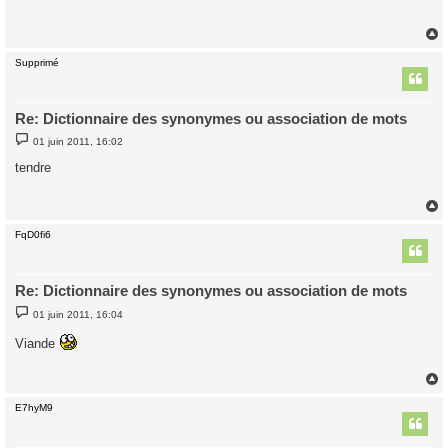
s
a
g
e
Supprimé
t
Re: Dictionnaire des synonymes ou association de mots
M
01 juin 2011, 16:02
e
s
tendre
s
a
g
e
FqD0fi6
t
Re: Dictionnaire des synonymes ou association de mots
M
01 juin 2011, 16:04
e
s
Viande
s
a
g
e
E7hyM9
t