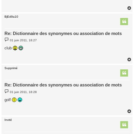
a
g
e
BjEd9a10
t
Re: Dictionnaire des synonymes ou association de mots
M
01 juin 2011, 18:27
e
s
club
s
a
g
e
Supprimé
t
Re: Dictionnaire des synonymes ou association de mots
M
01 juin 2011, 18:28
e
s
golf
s
a
g
e
Invité
t