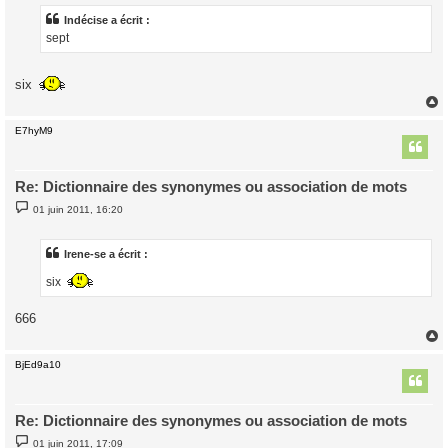
s
a
Indécise a écrit :
g
sept
e
six
E7hyM9
t
Re: Dictionnaire des synonymes ou association de mots
M
01 juin 2011, 16:20
e
s
s
a
Irene-se a écrit :
g
e
six
666
BjEd9a10
t
Re: Dictionnaire des synonymes ou association de mots
M
01 juin 2011, 17:09