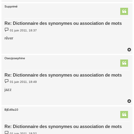
Supprimé
t
Re: Dictionnaire des synonymes ou association de mots
M
01 juin 2011, 18:37
e
s
rêver
s
a
g
e
Osezjosephine
t
Re: Dictionnaire des synonymes ou association de mots
M
01 juin 2011, 18:49
e
s
jazz
s
a
g
e
BjEd9a10
t
Re: Dictionnaire des synonymes ou association de mots
M
01 juin 2011, 18:52