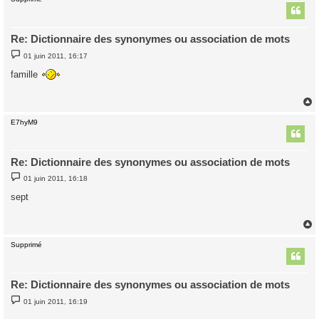
t
Re: Dictionnaire des synonymes ou association de mots
M
01 juin 2011, 16:17
e
s
famille
s
a
g
e
E7hyM9
t
Re: Dictionnaire des synonymes ou association de mots
M
01 juin 2011, 16:18
e
s
sept
s
a
g
e
Supprimé
t
Re: Dictionnaire des synonymes ou association de mots
M
01 juin 2011, 16:19
e
s