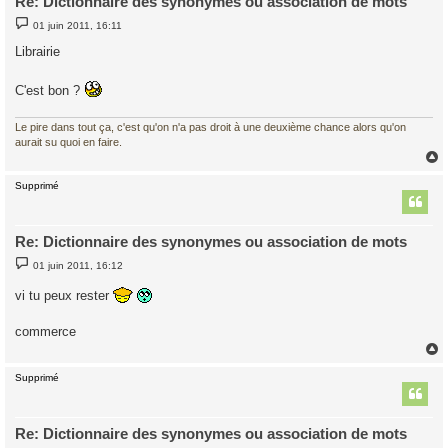
Re: Dictionnaire des synonymes ou association de mots
M
01 juin 2011, 16:11
e
s
Librairie
s
a
g
C'est bon ?
e
Le pire dans tout ça, c'est qu'on n'a pas droit à une deuxième chance alors qu'on
aurait su quoi en faire.
Supprimé
t
Re: Dictionnaire des synonymes ou association de mots
M
01 juin 2011, 16:12
e
s
vi tu peux rester
s
a
g
commerce
e
Supprimé
t
Re: Dictionnaire des synonymes ou association de mots