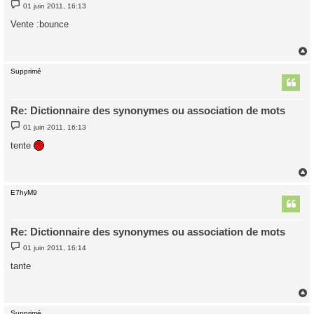
M
01 juin 2011, 16:13
e
s
Vente :bounce
s
a
g
e
Supprimé
t
Re: Dictionnaire des synonymes ou association de mots
M
01 juin 2011, 16:13
e
s
tente
s
a
g
e
E7hyM9
t
Re: Dictionnaire des synonymes ou association de mots
M
01 juin 2011, 16:14
e
s
tante
s
a
g
e
Supprimé