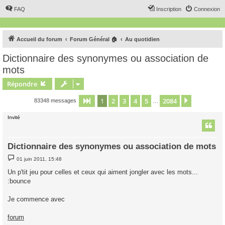
FAQ
Inscription
Connexion
Accueil du forum
Forum Général 🏠
Au quotidien
Dictionnaire des synonymes ou association de
mots
Répondre
1
2
3
4
5
2084
Page
1
sur
2084
Suivant
83348 messages
…
Invité
Dictionnaire des synonymes ou association de mots
M
01 juin 2011, 15:48
e
s
Un p'tit jeu pour celles et ceux qui aiment jongler avec les mots...
s
:bounce
a
g
e
Je commence avec
forum