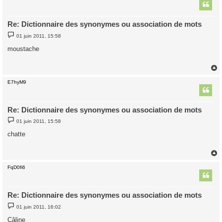
t
Re: Dictionnaire des synonymes ou association de mots
M
01 juin 2011, 15:58
e
s
moustache
s
a
g
e
E7hyM9
t
Re: Dictionnaire des synonymes ou association de mots
M
01 juin 2011, 15:58
e
s
chatte
s
a
g
e
FqD0fi6
t
Re: Dictionnaire des synonymes ou association de mots
M
01 juin 2011, 16:02
e
s
Câline