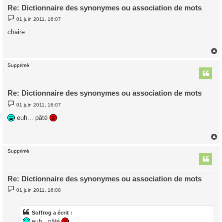
Re: Dictionnaire des synonymes ou association de mots
M
01 juin 2011, 16:07
e
s
chaire
s
a
g
e
Supprimé
t
Re: Dictionnaire des synonymes ou association de mots
M
01 juin 2011, 16:07
e
s
euh... pâté
s
a
g
e
Supprimé
t
Re: Dictionnaire des synonymes ou association de mots
M
01 juin 2011, 16:08
e
s
s
a
Soffrog a écrit :
g
euh... pâté