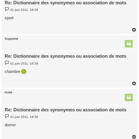
Re: Dictionnaire des synonymes ou association de mots
M
01 juin 2011, 18:28
e
s
sport
s
a
g
e
Supprimé
t
Re: Dictionnaire des synonymes ou association de mots
M
01 juin 2011, 18:29
e
s
chambre
s
a
g
e
Invité
t
Re: Dictionnaire des synonymes ou association de mots
M
01 juin 2011, 18:36
e
s
dormir
s
a
g
e