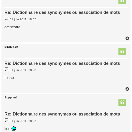
Re: Dictionnaire des synonymes ou association de mots
M
01 juin 2011, 18:05
e
s
orchestre
s
a
g
e
BjEd9a10
t
Re: Dictionnaire des synonymes ou association de mots
M
01 juin 2011, 18:25
e
s
fosse
s
a
g
e
Supprimé
t
Re: Dictionnaire des synonymes ou association de mots
M
01 juin 2011, 18:26
e
s
lion
s