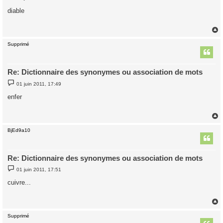
e
s
diable
s
a
g
e
Supprimé
t
Re: Dictionnaire des synonymes ou association de mots
M
01 juin 2011, 17:49
e
s
enfer
s
a
g
e
BjEd9a10
t
Re: Dictionnaire des synonymes ou association de mots
M
01 juin 2011, 17:51
e
s
cuivre...
s
a
g
e
Supprimé
t