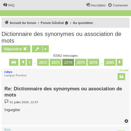
FAQ
Inscription
Connexion
Accueil du forum
Forum Général 🏠
Au quotidien
Dictionnaire des synonymes ou association de
mots
Répondre
83362 messages
1
2072
2073
2074
2075
2076
2085
Page
2074
Précédent
sur
2085
Sui
…
…
EN LIGNE
rubys
Langue Pendue
Re: Dictionnaire des synonymes ou association de
mots
M
01 juillet 2026, 12:57
e
s
Ingurgiter
s
a
g
e
Ezia