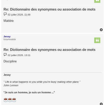
Re: Dictionnaire des synonymes ou association de mots
M
02 juillet 2026, 11:48
e
s
Matière
s
a
g
e
Jessy
t
Intarissable
Re: Dictionnaire des synonymes ou association de mots
M
02 juillet 2026, 13:11
e
s
Discipline
s
a
g
e
Jessy
" Life is what happens to you while you're busy making other plans "
John Lennon
"Je suis un homme, je suis un homme ..."