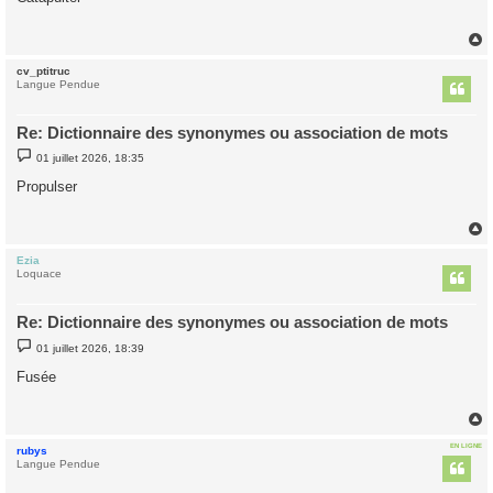
s
a
g
e
cv_ptitruc
t
Langue Pendue
Re: Dictionnaire des synonymes ou association de mots
M
01 juillet 2026, 18:35
e
s
Propulser
s
a
g
e
Ezia
t
Loquace
Re: Dictionnaire des synonymes ou association de mots
M
01 juillet 2026, 18:39
e
s
Fusée
s
a
g
e
EN LIGNE
rubys
t
Langue Pendue