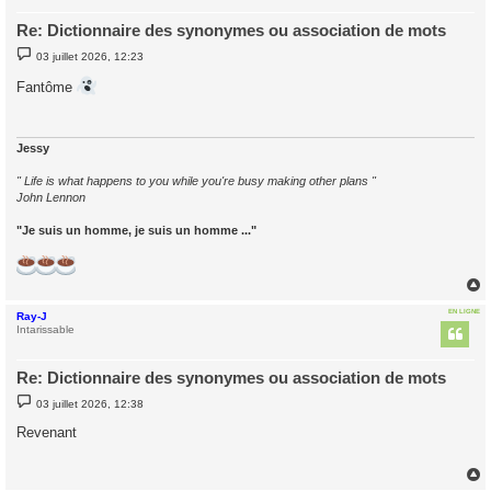
Re: Dictionnaire des synonymes ou association de mots
M
03 juillet 2026, 12:23
e
s
Fantôme
s
a
g
e
Jessy
" Life is what happens to you while you're busy making other plans "
John Lennon
"Je suis un homme, je suis un homme ..."
EN LIGNE
Ray-J
t
Intarissable
Re: Dictionnaire des synonymes ou association de mots
M
03 juillet 2026, 12:38
e
s
Revenant
s
a
g
e