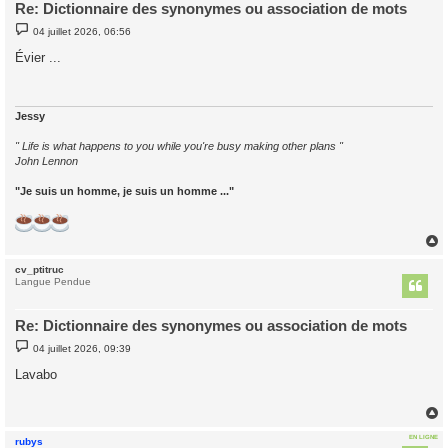
Re: Dictionnaire des synonymes ou association de mots
M
04 juillet 2026, 06:56
e
s
Évier ...
s
a
g
e
Jessy
" Life is what happens to you while you're busy making other plans "
John Lennon
"Je suis un homme, je suis un homme ..."
cv_ptitruc
t
Langue Pendue
Re: Dictionnaire des synonymes ou association de mots
M
04 juillet 2026, 09:39
e
s
Lavabo
s
a
g
e
EN LIGNE
rubys