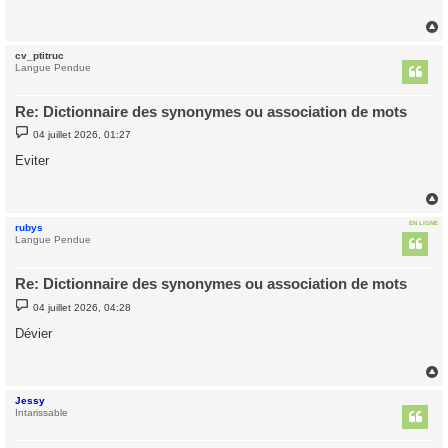
a
g
e
cv_ptitruc
t
Langue Pendue
Re: Dictionnaire des synonymes ou association de mots
M
04 juillet 2026, 01:27
e
s
Eviter
s
a
g
e
EN LIGNE
rubys
t
Langue Pendue
Re: Dictionnaire des synonymes ou association de mots
M
04 juillet 2026, 04:28
e
s
Dévier
s
a
g
e
Jessy
t
Intarissable