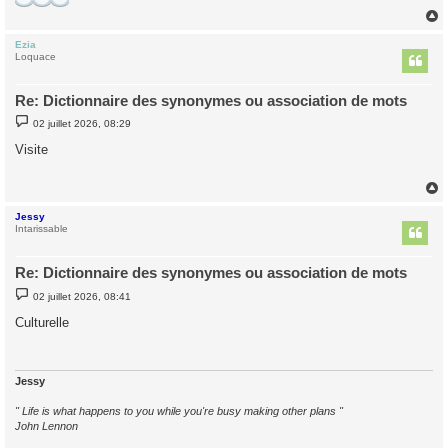
Ezia
t
Loquace
Re: Dictionnaire des synonymes ou association de mots
M
02 juillet 2026, 08:29
e
s
Visite
s
a
g
e
Jessy
t
Intarissable
Re: Dictionnaire des synonymes ou association de mots
M
02 juillet 2026, 08:41
e
s
Culturelle
s
a
g
e
Jessy
" Life is what happens to you while you're busy making other plans "
John Lennon