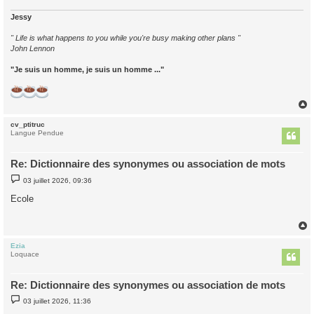
e
Jessy
" Life is what happens to you while you're busy making other plans "
John Lennon
"Je suis un homme, je suis un homme ..."
cv_ptitruc
t
Langue Pendue
Re: Dictionnaire des synonymes ou association de mots
M
03 juillet 2026, 09:36
e
s
Ecole
s
a
g
e
Ezia
t
Loquace
Re: Dictionnaire des synonymes ou association de mots
M
03 juillet 2026, 11:36
e