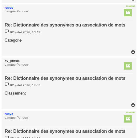
EN LIGNE
rubys
t
Langue Pendue
Re: Dictionnaire des synonymes ou association de mots
M
02 juillet 2026, 13:42
e
s
Catégorie
s
a
g
e
cv_ptitruc
t
Langue Pendue
Re: Dictionnaire des synonymes ou association de mots
M
02 juillet 2026, 14:03
e
s
Classement
s
a
g
e
EN LIGNE
rubys
t
Langue Pendue
Re: Dictionnaire des synonymes ou association de mots
M