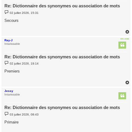
Re: Dictionnaire des synonymes ou association de mots
M
02 juillet 2026, 15:31
e
s
Secours
s
a
g
e
EN LIGNE
Ray-J
t
Intarissable
Re: Dictionnaire des synonymes ou association de mots
M
02 juillet 2026, 19:14
e
s
Premiers
s
a
g
e
Jessy
t
Intarissable
Re: Dictionnaire des synonymes ou association de mots
M
03 juillet 2026, 08:43
e
s
Primaire
s
a
g