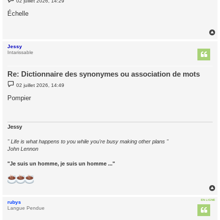
02 juillet 2026, 14:29
e
s
Échelle
s
a
g
e
Jessy
t
Intarissable
Re: Dictionnaire des synonymes ou association de mots
M
02 juillet 2026, 14:49
e
s
Pompier
s
a
g
e
Jessy
" Life is what happens to you while you're busy making other plans "
John Lennon
"Je suis un homme, je suis un homme ..."
EN LIGNE
rubys
t
Langue Pendue