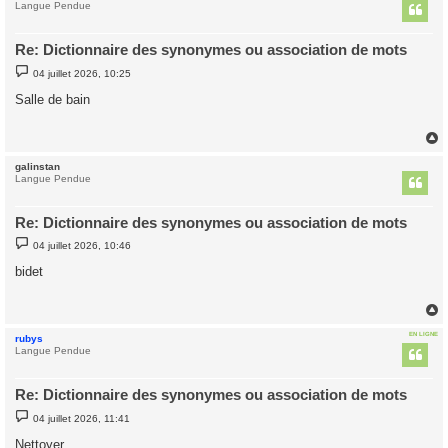
t
Langue Pendue
Re: Dictionnaire des synonymes ou association de mots
M
04 juillet 2026, 10:25
e
s
Salle de bain
s
a
g
e
galinstan
t
Langue Pendue
Re: Dictionnaire des synonymes ou association de mots
M
04 juillet 2026, 10:46
e
s
bidet
s
a
g
e
EN LIGNE
rubys
t
Langue Pendue
Re: Dictionnaire des synonymes ou association de mots
M
04 juillet 2026, 11:41
e
s
Nettoyer