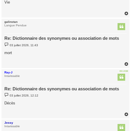
s
Vie
s
a
g
e
galinstan
t
Langue Pendue
Re: Dictionnaire des synonymes ou association de mots
M
03 juillet 2026, 11:43
e
s
mort
s
a
g
e
EN LIGNE
Ray-J
t
Intarissable
Re: Dictionnaire des synonymes ou association de mots
M
03 juillet 2026, 12:12
e
s
Décès
s
a
g
e
Jessy
t
Intarissable