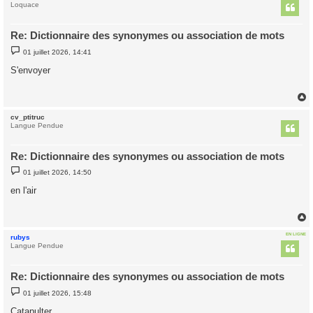
t
Loquace
Re: Dictionnaire des synonymes ou association de mots
M
01 juillet 2026, 14:41
e
s
S'envoyer
s
a
g
e
cv_ptitruc
t
Langue Pendue
Re: Dictionnaire des synonymes ou association de mots
M
01 juillet 2026, 14:50
e
s
en l'air
s
a
g
e
EN LIGNE
rubys
t
Langue Pendue
Re: Dictionnaire des synonymes ou association de mots
M
01 juillet 2026, 15:48
e
s
Catapulter