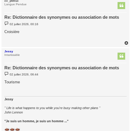
cv_ptitruc
t
Langue Pendue
Re: Dictionnaire des synonymes ou association de mots
M
02 juillet 2026, 00:16
e
s
Croisière
s
a
g
e
Jessy
t
Intarissable
Re: Dictionnaire des synonymes ou association de mots
M
02 juillet 2026, 06:44
e
s
Tourisme
s
a
g
e
Jessy
" Life is what happens to you while you're busy making other plans "
John Lennon
"Je suis un homme, je suis un homme ..."