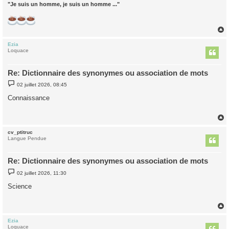
"Je suis un homme, je suis un homme ..."
Ezia
t
Loquace
Re: Dictionnaire des synonymes ou association de mots
M
02 juillet 2026, 08:45
e
s
Connaissance
s
a
g
e
cv_ptitruc
t
Langue Pendue
Re: Dictionnaire des synonymes ou association de mots
M
02 juillet 2026, 11:30
e
s
Science
s
a
g
e
Ezia
t
Loquace