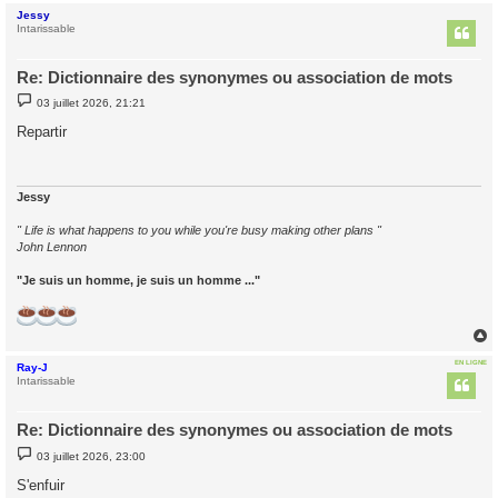
Jessy
t
Intarissable
Re: Dictionnaire des synonymes ou association de mots
M
03 juillet 2026, 21:21
e
s
Repartir
s
a
g
e
Jessy
" Life is what happens to you while you're busy making other plans "
John Lennon
"Je suis un homme, je suis un homme ..."
EN LIGNE
Ray-J
t
Intarissable
Re: Dictionnaire des synonymes ou association de mots
M
03 juillet 2026, 23:00
e
s
S'enfuir
s