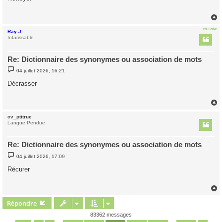
s
a
g
e
EN LIGNE
Ray-J
t
Intarissable
Re: Dictionnaire des synonymes ou association de mots
M
04 juillet 2026, 16:21
e
s
Décrasser
s
a
g
e
cv_ptitruc
t
Langue Pendue
Re: Dictionnaire des synonymes ou association de mots
M
04 juillet 2026, 17:09
e
s
Récurer
s
a
g
e
Répondre
t
83362 messages