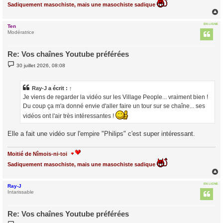
Sadiquement masochiste, mais une masochiste sadique
EN LIGNE
Ten
t
Modératrice
Re: Vos chaînes Youtube préférées
M
30 juillet 2026, 08:08
e
s
s
a
Ray-J
a écrit :
↑
g
Je viens de regarder la vidéo sur les Village People... vraiment bien !
e
Du coup ça m'a donné envie d'aller faire un tour sur se chaîne... ses
vidéos ont l'air très intéressantes !
Elle a fait une vidéo sur l'empire "Philips" c'est super intéressant.
Moitié de Nîmois-ni-toi
Sadiquement masochiste, mais une masochiste sadique
EN LIGNE
Ray-J
t
Intarissable
Re: Vos chaînes Youtube préférées
M