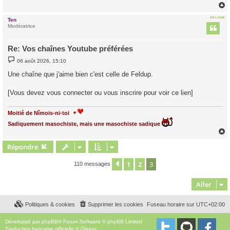
EN LIGNE
Ten
t
Modératrice
Re: Vos chaînes Youtube préférées
M
06 août 2026, 15:10
e
s
Une chaîne que j'aime bien c'est celle de Feldup.
s
a
g
[Vous devez vous connecter ou vous inscrire pour voir ce lien]
e
Moitié de Nîmois-ni-toi
Sadiquement masochiste, mais une masochiste sadique
Répondre
t
1
2
3
Précédent
110 messages
Aller
Politiques & cookies
Supprimer les cookies
Fuseau horaire sur
UTC+02:00
Développé par
phpBB
® Forum Software © phpBB Limited
Traduction française officielle
©
Qiaeru