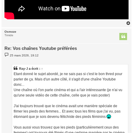
Osmoze
t
Timide
Re: Vos chaînes Youtube préférées
M
25 mars 2026, 19:12
e
s
s
a
Ray-J
a écrit :
↑
g
Etant donné le sujet abordé, je ne sais pas si c'est le bon thred pour
e
parler de ça. Mais d'un autre côté, il s'agit d'une chaîne Youtube
donc...
Une chaîne où l'on parle cinéma et qui a l'air intéressante (je n'ai vu
qu'une seule vidéo de cette chaîne, celle que je vais poster)
J'ai toujours trouvé que le cinéma avait une manière spéciale de
filmer les pieds des femmes... Et avec tous les films que j'ai vu, pas
étonnant que je sois devenu fétichiste des pieds féminins
Vous aussi vous trouvez que les pieds (particulièrement ceux des
femmes) ont toujours été filmés d'une certaine manière par le cinéma