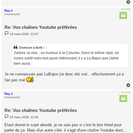
EN LIGNE
Ray-J
t
Intarissable
Re: Vos chaînes Youtube préférées
M
19 mars 2026, 22:07
e
s
s
a
Osmoze
a écrit :
↑
g
J'adore ce mec ; un humour à la Coluche. Dans le même style, en
e
moins subtil mais tout aussi intéressant, il y a La Bajon que j'aime
bien aussi.
Je ne connaissais pas LaBajon j'ai donc été voir... effectivement ça a
l'air pas mal
EN LIGNE
Ray-J
t
Intarissable
Re: Vos chaînes Youtube préférées
M
25 mars 2026, 11:09
e
s
Etant donné le sujet abordé, je ne sais pas si c'est le bon thred pour
s
parler de ça. Mais d'un autre côté, il s'agit d'une chaîne Youtube donc...
a