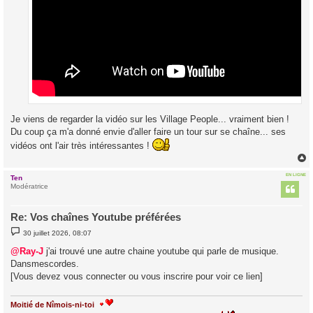
Je viens de regarder la vidéo sur les Village People... vraiment bien !
Du coup ça m'a donné envie d'aller faire un tour sur se chaîne... ses
vidéos ont l'air très intéressantes !
EN LIGNE
Ten
t
Modératrice
Re: Vos chaînes Youtube préférées
M
30 juillet 2026, 08:07
e
s
@Ray-J
j'ai trouvé une autre chaine youtube qui parle de musique.
s
Dansmescordes.
a
g
[Vous devez vous connecter ou vous inscrire pour voir ce lien]
e
Moitié de Nîmois-ni-toi