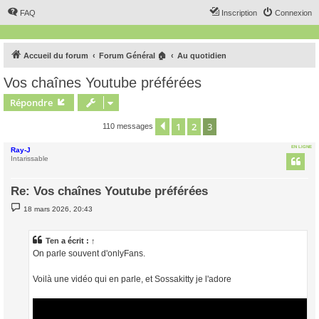
FAQ
Inscription
Connexion
Accueil du forum
Forum Général 🏠
Au quotidien
Vos chaînes Youtube préférées
Répondre
1
2
3
Précédent
110 messages
EN LIGNE
Ray-J
Intarissable
Re: Vos chaînes Youtube préférées
M
18 mars 2026, 20:43
e
s
s
a
Ten
a écrit :
↑
g
On parle souvent d'onlyFans.
e
Voilà une vidéo qui en parle, et Sossakitty je l'adore