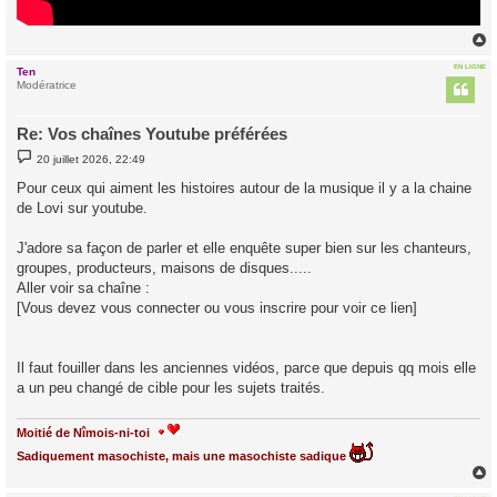
EN LIGNE
Ten
t
Modératrice
Re: Vos chaînes Youtube préférées
M
20 juillet 2026, 22:49
e
s
Pour ceux qui aiment les histoires autour de la musique il y a la chaine
s
de Lovi sur youtube.
a
g
e
J'adore sa façon de parler et elle enquête super bien sur les chanteurs,
groupes, producteurs, maisons de disques.....
Aller voir sa chaîne :
[Vous devez vous connecter ou vous inscrire pour voir ce lien]
Il faut fouiller dans les anciennes vidéos, parce que depuis qq mois elle
a un peu changé de cible pour les sujets traités.
Moitié de Nîmois-ni-toi
Sadiquement masochiste, mais une masochiste sadique