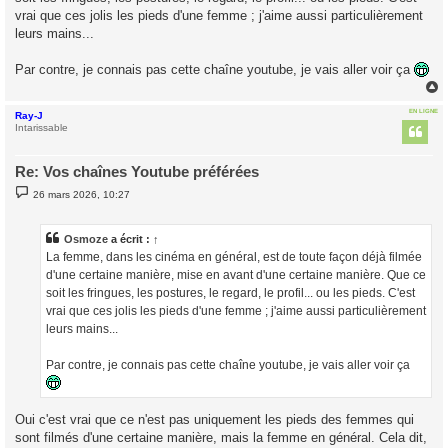
vrai que ces jolis les pieds d'une femme ; j'aime aussi particulièrement
leurs mains...
Par contre, je connais pas cette chaîne youtube, je vais aller voir ça
EN LIGNE
Ray-J
t
Intarissable
Re: Vos chaînes Youtube préférées
M
26 mars 2026, 10:27
e
s
s
a
Osmoze
a écrit :
↑
g
La femme, dans les cinéma en général, est de toute façon déjà filmée
e
d'une certaine manière, mise en avant d'une certaine manière. Que ce
soit les fringues, les postures, le regard, le profil... ou les pieds. C'est
vrai que ces jolis les pieds d'une femme ; j'aime aussi particulièrement
leurs mains...
Par contre, je connais pas cette chaîne youtube, je vais aller voir ça
Oui c'est vrai que ce n'est pas uniquement les pieds des femmes qui
sont filmés d'une certaine manière, mais la femme en général. Cela dit,