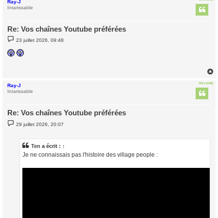
Ray-J
t
Intarissable
Re: Vos chaînes Youtube préférées
M
23 juillet 2026, 09:48
e
s
s
a
g
e
EN LIGNE
Ray-J
t
Intarissable
Re: Vos chaînes Youtube préférées
M
29 juillet 2026, 20:07
e
s
s
a
Ten
a écrit :
↑
g
Je ne connaissais pas l'histoire des village people :
e