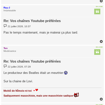
EN LIGNE
Ray-J
t
Intarissable
Re: Vos chaînes Youtube préférées
M
21 juillet 2026, 10:37
e
s
Pas le temps maintenant, mais je materai ça plus tard.
s
a
g
e
EN LIGNE
Ten
t
Modératrice
Re: Vos chaînes Youtube préférées
M
22 juillet 2026, 07:29
e
s
Le producteur des Beatles était un meurtrier
s
a
g
Sur la chaine de Lovi.
e
Moitié de Nîmois-ni-toi
Sadiquement masochiste, mais une masochiste sadique
EN LIGNE