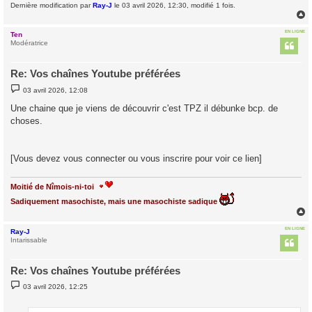
Dernière modification par
Ray-J
le 03 avril 2026, 12:30, modifié 1 fois.
EN LIGNE
Ten
t
Modératrice
Re: Vos chaînes Youtube préférées
M
03 avril 2026, 12:08
e
s
Une chaine que je viens de découvrir c'est TPZ il débunke bcp. de
s
choses.
a
g
e
[Vous devez vous connecter ou vous inscrire pour voir ce lien]
Moitié de Nîmois-ni-toi
Sadiquement masochiste, mais une masochiste sadique
EN LIGNE
Ray-J
t
Intarissable
Re: Vos chaînes Youtube préférées
M
03 avril 2026, 12:25
e
s
s