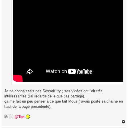
Je ne connaissais pas SossaKitty ; ses vidéos ont l'air très
intéressantes (j'ai regardé celle que t'as partagé).
ça me fait un peu penser à ce que fait Mous (j'avais posté sa chaîne en
haut de la page précédente).
Merci
@Ten