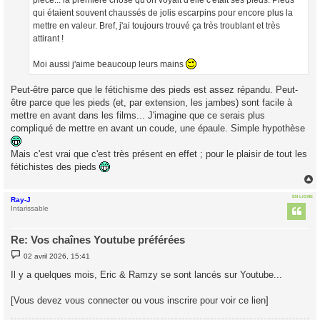
qui étaient souvent chaussés de jolis escarpins pour encore plus la
mettre en valeur. Bref, j'ai toujours trouvé ça très troublant et très
attirant !
Moi aussi j'aime beaucoup leurs mains
Peut-être parce que le fétichisme des pieds est assez répandu. Peut-
être parce que les pieds (et, par extension, les jambes) sont facile à
mettre en avant dans les films... J'imagine que ce serais plus
compliqué de mettre en avant un coude, une épaule. Simple hypothèse
Mais c'est vrai que c'est très présent en effet ; pour le plaisir de tout les
fétichistes des pieds
EN LIGNE
Ray-J
t
Intarissable
Re: Vos chaînes Youtube préférées
M
02 avril 2026, 15:41
e
s
Il y a quelques mois, Eric & Ramzy se sont lancés sur Youtube...
s
a
g
[Vous devez vous connecter ou vous inscrire pour voir ce lien]
e