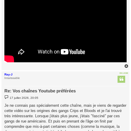
EN LIGNE
Ray-J
t
Intarissable
Re: Vos chaînes Youtube préférées
M
17 juillet 2026, 20:05
e
s
Je ne connais pas spécialement cette chaîne, mais je viens de regarder
s
cette vidéo sur les origines des gangs Crips et Bloods et je l'ai trouvé
a
g
très intéressante. Lorsque j'étais plus jeune, j'étais "fasciné" par ces
e
gangs de rue américains. Et puis en prenant de l'âge on finit par
comprendre que mis-à-part certaines choses (comme la musique, la