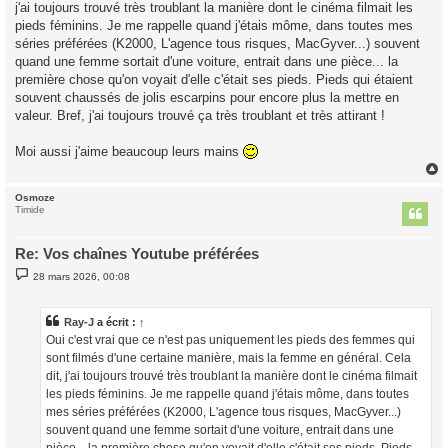
j'ai toujours trouvé très troublant la manière dont le cinéma filmait les
pieds féminins. Je me rappelle quand j'étais môme, dans toutes mes
séries préférées (K2000, L'agence tous risques, MacGyver...) souvent
quand une femme sortait d'une voiture, entrait dans une pièce... la
première chose qu'on voyait d'elle c'était ses pieds. Pieds qui étaient
souvent chaussés de jolis escarpins pour encore plus la mettre en
valeur. Bref, j'ai toujours trouvé ça très troublant et très attirant !
Moi aussi j'aime beaucoup leurs mains
Osmoze
t
Timide
Re: Vos chaînes Youtube préférées
M
28 mars 2026, 00:08
e
s
s
a
Ray-J
a écrit :
↑
g
Oui c'est vrai que ce n'est pas uniquement les pieds des femmes qui
e
sont filmés d'une certaine manière, mais la femme en général. Cela
dit, j'ai toujours trouvé très troublant la manière dont le cinéma filmait
les pieds féminins. Je me rappelle quand j'étais môme, dans toutes
mes séries préférées (K2000, L'agence tous risques, MacGyver...)
souvent quand une femme sortait d'une voiture, entrait dans une
pièce... la première chose qu'on voyait d'elle c'était ses pieds. Pieds