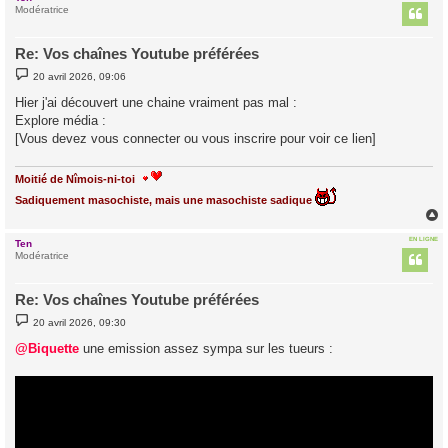
t
Modératrice
Re: Vos chaînes Youtube préférées
M
20 avril 2026, 09:06
e
s
Hier j'ai découvert une chaine vraiment pas mal :
s
Explore média :
a
g
[Vous devez vous connecter ou vous inscrire pour voir ce lien]
e
Moitié de Nîmois-ni-toi
Sadiquement masochiste, mais une masochiste sadique
EN LIGNE
Ten
t
Modératrice
Re: Vos chaînes Youtube préférées
M
20 avril 2026, 09:30
e
s
@Biquette
une emission assez sympa sur les tueurs :
s
a
g
e