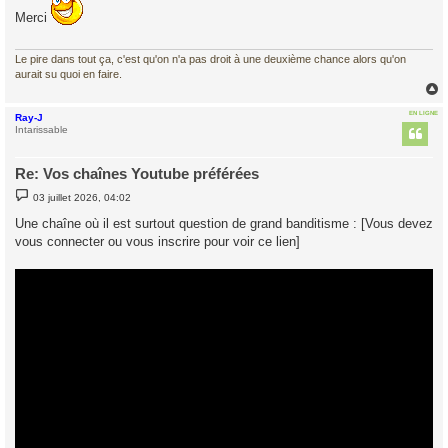
s
Merci
a
g
e
Le pire dans tout ça, c'est qu'on n'a pas droit à une deuxième chance alors qu'on
aurait su quoi en faire.
EN LIGNE
Ray-J
t
Intarissable
Re: Vos chaînes Youtube préférées
M
03 juillet 2026, 04:02
e
s
Une chaîne où il est surtout question de grand banditisme : [Vous devez
s
vous connecter ou vous inscrire pour voir ce lien]
a
g
e