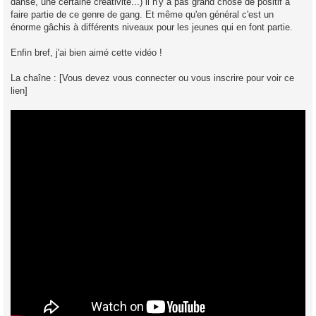
danse, une certaine créativité...) il n'y a pas grand chose de positif à
faire partie de ce genre de gang. Et même qu'en général c'est un
énorme gâchis à différents niveaux pour les jeunes qui en font partie.
Enfin bref, j'ai bien aimé cette vidéo !
La chaîne : [Vous devez vous connecter ou vous inscrire pour voir ce
lien]