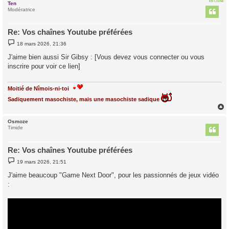
EN LIGNE
Ten
t
Modératrice
Re: Vos chaînes Youtube préférées
M
18 mars 2026, 21:36
e
s
J'aime bien aussi Sir Gibsy : [Vous devez vous connecter ou vous
s
inscrire pour voir ce lien]
a
g
e
Moitié de Nîmois-ni-toi
Sadiquement masochiste, mais une masochiste sadique
Osmoze
t
Timide
Re: Vos chaînes Youtube préférées
M
19 mars 2026, 21:51
e
s
J'aime beaucoup "Game Next Door", pour les passionnés de jeux vidéo
s
:
a
g
e