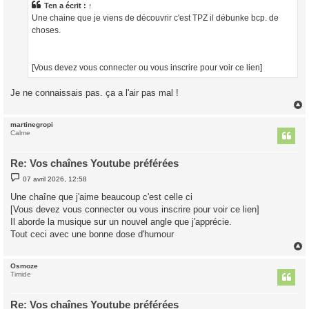
a
Ten
a écrit :
↑
g
Une chaine que je viens de découvrir c'est TPZ il débunke bcp. de
e
choses.
[Vous devez vous connecter ou vous inscrire pour voir ce lien]
Je ne connaissais pas. ça a l'air pas mal !
martinegropi
t
Calme
Re: Vos chaînes Youtube préférées
M
07 avril 2026, 12:58
e
s
Une chaîne que j'aime beaucoup c'est celle ci
s
[Vous devez vous connecter ou vous inscrire pour voir ce lien]
a
g
Il aborde la musique sur un nouvel angle que j'apprécie.
e
Tout ceci avec une bonne dose d'humour
Osmoze
t
Timide
Re: Vos chaînes Youtube préférées