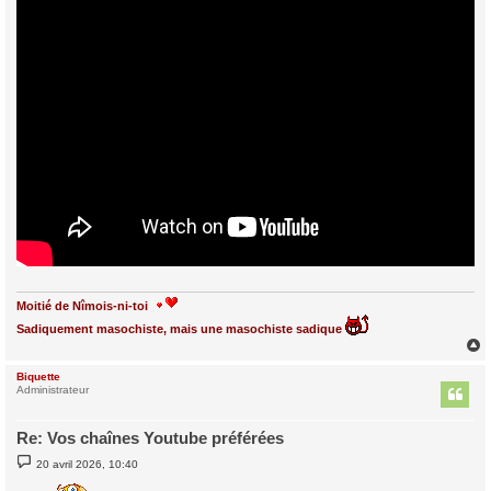
Moitié de Nîmois-ni-toi
Sadiquement masochiste, mais une masochiste sadique
Biquette
t
Administrateur
Re: Vos chaînes Youtube préférées
M
20 avril 2026, 10:40
e
s