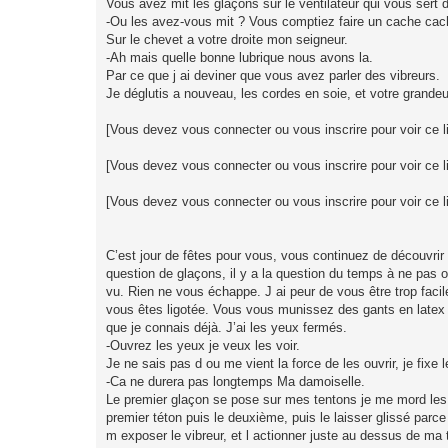
Vous avez mit les glaçons sur le ventilateur qui vous sert
-Ou les avez-vous mit ? Vous comptiez faire un cache cac
Sur le chevet a votre droite mon seigneur.
-Ah mais quelle bonne lubrique nous avons la.
Par ce que j ai deviner que vous avez parler des vibreurs.
Je déglutis a nouveau, les cordes en soie, et votre grandeu
[Vous devez vous connecter ou vous inscrire pour voir ce l
[Vous devez vous connecter ou vous inscrire pour voir ce l
[Vous devez vous connecter ou vous inscrire pour voir ce l
C’est jour de fêtes pour vous, vous continuez de découvrir 
question de glaçons, il y a la question du temps à ne pas o
vu. Rien ne vous échappe. J ai peur de vous être trop fac
vous êtes ligotée. Vous vous munissez des gants en latex q
que je connais déjà. J’ai les yeux fermés.
-Ouvrez les yeux je veux les voir.
Je ne sais pas d ou me vient la force de les ouvrir, je fixe l
-Ca ne durera pas longtemps Ma damoiselle.
Le premier glaçon se pose sur mes tentons je me mord les lè
premier téton puis le deuxième, puis le laisser glissé par
m exposer le vibreur, et l actionner juste au dessus de ma t