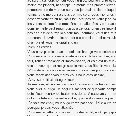
Je suis a califourchon sur vous humide, bouillonnante et fr
mains me pincent, m’agrippe, je mords mes propres lèvres et 
permettre pas de marque sur vous je serais celle sur laque
temps je ne me connais pas comme cela. Vous me faites r
desserré votre ceinture, mais ne l ôter pas de votre jean, 
les volets les lumières tamisées sont allumées, votre sac 
comment elle peut réagir puisqu’à ce jour, ici en ces lieux 
pas et c est déjà trop loin pour moi, pourtant, vous riez et
fortement d ouvrir le placard, dit a « bordel », le chat miau
chambre et vous me gratifier d’un
-bien les cordes
Vous allez plus loin dans la salle de bain, je vous entends 
Vous revenez vous vous arrête au seuil de la chambre, vou
tout, tout est mélange et improvisation, et ca c’est un tru
vous savez, que si moi je suis la mer vous êtes le vent. Ta
[Vous devez vous connecter ou vous inscrire pour voir ce l
vous tapez dans vos mains vous vous êtes décidé,
-Allez sur le lit et allongez vous.
Je me levé, et m’exécute quand j arrive a votre hauteur vous
vous allez au frigo. Je déglutis sachant ce que vous compt
coté. Vous souriez de toutes vos dents. A nouveau votre 
collé ma tète a votre entrejambe, que ne donnerais je pa
-Je sais ma chair, vous y gouterez patience. J’ai d autre e
pourquoi je vais vous attachés.
Vous me remettez sur le dos, crucifier au lit, en X. je glapi