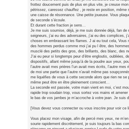
frottez doucement puis de plus en plus vite, je creuse mon 
pétrissez, caressez chauffez , je reste en position, même s
une caisse de résonnance. Une petite joueuse. Vous plaquez
de seconde s’écoule.
Et durant cette fraction je sens…
Je me suis soumise, déjà, je me suis donnée déjà, fan de myth
seigneurs, j’ai eu des adversaires, j’ai eu des complices,
choses en embrassant les flames. J ai eu tout cela, Vous
des hommes perdus comme moi j’ai pu l être, des homme
musclé des petits des gros, des brillants, des blanc, des n
J’ai eu peur si longtemps peur d’être engloutis, oubliées, de
dispositifs, allant même jusqu’à de la poudre aux yeux, pou
l’autre avait mes prières l’un avait mes écrits, l’autre mes r
de moi une partie que l’autre n’avait même pas soupçonnés.
me liquéfies de vous à cette seconde alors que rien ne se 
même peut être en être pleinement conscient…
La seconde est passée, votre main vient en moi, c’est mouillé
rapide trop soudain trop, vous sortez vos mains et amener 
le bas de vos jambes je m’accroche à votre jean. Je suis dé
[Vous devez vous connecter ou vous inscrire pour voir ce l
Vous placez mon visage, afin de percé mes yeux, ne m’en 
sourie rapidement discrètement, je suis toujours la bas c
réincarne en pincent a plusieurs reprise l ourle de votre pan