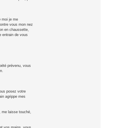
e moi je me
 contre vous mon nez
non en chaussette,
je entrain de vous
épété prévenu, vous
n.
Vous posez votre
main agrippe mes
 me laisse touché,
lat vos mains, vous