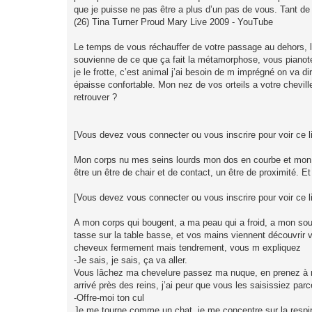
que je puisse ne pas être a plus d’un pas de vous. Tant de 
(26) Tina Turner Proud Mary Live 2009 - YouTube
Le temps de vous réchauffer de votre passage au dehors, 
souvienne de ce que ça fait la métamorphose, vous pianote
je le frotte, c’est animal j’ai besoin de m imprégné on va 
épaisse confortable. Mon nez de vos orteils a votre cheville
retrouver ?
[Vous devez vous connecter ou vous inscrire pour voir ce l
Mon corps nu mes seins lourds mon dos en courbe et mon cu
être un être de chair et de contact, un être de proximité. 
[Vous devez vous connecter ou vous inscrire pour voir ce l
A mon corps qui bougent, a ma peau qui a froid, a mon sou
tasse sur la table basse, et vos mains viennent découvrir 
cheveux fermement mais tendrement, vous m expliquez
-Je sais, je sais, ça va aller.
Vous lâchez ma chevelure passez ma nuque, en prenez à n
arrivé près des reins, j’ai peur que vous les saisissiez par
-Offre-moi ton cul
Je me tourne comme un chat, je me concentre sur la respira