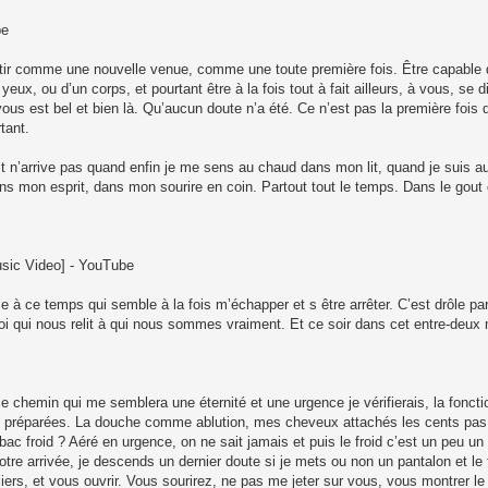
be
ntir comme une nouvelle venue, comme une toute première fois. Être capable 
eux, ou d’un corps, et pourtant être à la fois tout à fait ailleurs, à vous, se d
us est bel et bien là. Qu’aucun doute n’a été. Ce n’est pas la première fois q
tant.
it n’arrive pas quand enfin je me sens au chaud dans mon lit, quand je suis au
s mon esprit, dans mon sourire en coin. Partout tout le temps. Dans le gout
usic Video] - YouTube
e à ce temps qui semble à la fois m’échapper et s être arrêter. C’est drôle pa
 qui nous relit à qui nous sommes vraiment. Et ce soir dans cet entre-deux
 chemin qui me semblera une éternité et une urgence je vérifierais, la foncti
rais préparées. La douche comme ablution, mes cheveux attachés les cents pas
 tabac froid ? Aéré en urgence, on ne sait jamais et puis le froid c’est un peu u
otre arrivée, je descends un dernier doute si je mets ou non un pantalon et le
liers, et vous ouvrir. Vous sourirez, ne pas me jeter sur vous, vous montrer 