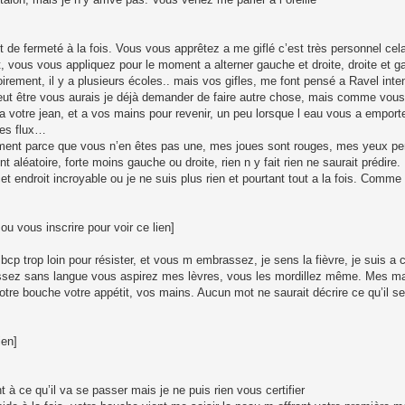
de fermeté à la fois. Vous vous apprêtez a me giflé c’est très personnel cela
us vous appliquez pour le moment a alterner gauche et droite, droite et ga
rement, il y a plusieurs écoles.. mais vos gifles, me font pensé a Ravel inten
 être vous aurais je déjà demander de faire autre chose, mais comme vous 
votre jean, et a vos mains pour revenir, un peu lorsque l eau vous a emporter
 les flux…
ement parce que vous n’en êtes pas une, mes joues sont rouges, mes yeux per
nt aléatoire, forte moins gauche ou droite, rien n y fait rien ne saurait prédi
et endroit incroyable ou je ne suis plus rien et pourtant tout a la fois. Comme
 vous inscrire pour voir ce lien]
p trop loin pour résister, et vous m embrassez, je sens la fièvre, je suis a 
sez sans langue vous aspirez mes lèvres, vous les mordillez même. Mes mai
t votre bouche votre appétit, vos mains. Aucun mot ne saurait décrire ce qu’il 
ien]
 à ce qu’il va se passer mais je ne puis rien vous certifier