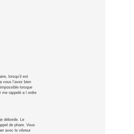
re, lorsqu’il est
la vous l’avez bien
 impossible lorsque
r me rappelé a l ordre
 je déborde. Le
 appel de phare. Vous
er avec le vibreur