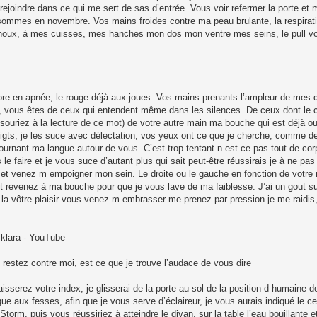
rejoindre dans ce qui me sert de sas d’entrée. Vous voir refermer la porte et 
 sommes en novembre. Vos mains froides contre ma peau brulante, la respiratio
noux, à mes cuisses, mes hanches mon dos mon ventre mes seins, le pull v
re en apnée, le rouge déjà aux joues. Vos mains prenants l’ampleur de mes
vous êtes de ceux qui entendent même dans les silences. De ceux dont le cor
souriez à la lecture de ce mot) de votre autre main ma bouche qui est déjà o
igts, je les suce avec délectation, vos yeux ont ce que je cherche, comme d
urnant ma langue autour de vous. C’est trop tentant n est ce pas tout de cor
faire et je vous suce d’autant plus qui sait peut-être réussirais je à ne pas dé
t venez m empoigner mon sein. Le droite ou le gauche en fonction de votre 
 revenez à ma bouche pour que je vous lave de ma faiblesse. J’ai un gout sucr
la vôtre plaisir vous venez m embrasser me prenez par pression je me raidis, 
 klara - YouTube
 restez contre moi, est ce que je trouve l’audace de vous dire
sserez votre index, je glisserai de la porte au sol de la position d humaine d
ue aux fesses, afin que je vous serve d’éclaireur, je vous aurais indiqué le cei
 Storm, puis vous réussiriez à atteindre le divan, sur la table l’eau bouillante et