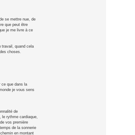
de se mettre nue, de
ire que peut être
ue je me livre à ce
 travail, quand cela
 des choses.
r ce que dans la
 monde je vous sens
onnalité de
, le rythme cardiaque,
n de vos première
 temps de la sonnerie
le chemin en montant