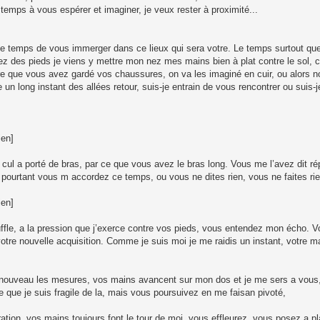
temps à vous espérer et imaginer, je veux rester à proximité...
le temps de vous immerger dans ce lieux qui sera votre. Le temps surtout qu
z des pieds je viens y mettre mon nez mes mains bien à plat contre le sol,
dire que vous avez gardé vos chaussures, on va les imaginé en cuir, ou alors 
 un long instant des allées retour, suis-je entrain de vous rencontrer ou suis-
ien]
l a porté de bras, par ce que vous avez le bras long. Vous me l’avez dit r
Et pourtant vous m accordez ce temps, ou vous ne dites rien, vous ne faites rie
ien]
ffle, a la pression que j’exerce contre vos pieds, vous entendez mon écho. 
votre nouvelle acquisition. Comme je suis moi je me raidis un instant, votre 
ouveau les mesures, vos mains avancent sur mon dos et je me sers a vous,
ce que je suis fragile de la, mais vous poursuivez en me faisan pivoté,
tion, vos mains toujours font le tour de moi, vous effleurez, vous posez a p