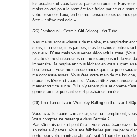
les escaliers et vous laissez passer en premier. Puis vous 
mains en vrai pour la première fois froide par ce que nous
votre prise des lieux, en homme consciencieux de mes ge
ôtez « enlève moi cela »
(26) Jamiroquai - Cosmic Girl (Video) - YouTube
Mes mains sont au-dessus de ma tête, ma respiration enco
seins, ma nuque, mes jambes, mes bouches s’entrouvrent, 
pour eux. D’une main vous venez découvrir la zone. (Vous 
félicité d’être chaleureuses en me récompensant de vos do
immensité. Je respire en vous léchant en vous suçant en to
bouillonnant, vous me caressé mieux que moi je ne saurais le 
me concentre assez. Vous ôtez votre main de ma bouche, e
mords les lèvres et vous riez. Vous arrêtez vos caresses et
manger tout ce sucre. Puis n’y tenant plus et comme c’est 
germes en moi pendant ces 4 prochaines années.
(26) Tina Turner live in Wembley Rolling on the river 1080p
Vous avez le sourire carnassier, c’est un compliment, vous
Vous comptez ne rester que dans l’entrée ?
Pas sûr mais qui sait peut-être… vous vous écarterez et bai
soumise a 4 pattes. Vous me féliciteriez par une petite claq
porte pour votre manteau afin qu’il soit à l’abri des poils de