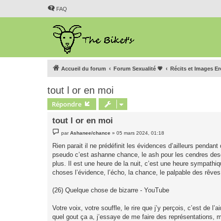
FAQ
Accueil du forum
Forum Sexualité 💗
Récits et Images E
tout l or en moi
Répondre
tout l or en moi
M
par
Ashanee/chance
»
05 mars 2024, 01:18
e
s
Rien parait il ne prédéfinit les évidences d’ailleurs pendan
s
pseudo c’est ashanne chance, le ash pour les cendres desq
a
g
plus. Il est une heure de la nuit, c’est une heure sympath
e
choses l’évidence, l’écho, la chance, le palpable des rêve
(26) Quelque chose de bizarre - YouTube
Votre voix, votre souffle, le rire que j’y perçois, c’est de l
quel gout ça a, j’essaye de me faire des représentations,