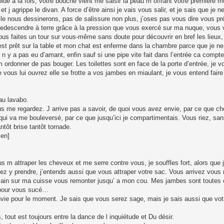
oide à la fois, votre bouche vient me saisir la peau m offrant votre première m
j agrippe le divan. A force d’être ainsi je vais vous salir, et je sais que je 
lle nous dessinerons, pas de salissure non plus, j’oses pas vous dire vous p
edescendre à terre grâce à la pression que vous exercé sur ma nuque, vous 
vous faites un tour sur vous-même sans doute pour découvrir en bref les lieux, 
est prêt sur la table et mon chat est enferme dans la chambre parce que je n
il n y a pas eu d’amant, enfin sauf si une pipe vite fait dans l’entrée ca compt
 m ordonner de pas bouger. Les toilettes sont en face de la porte d’entrée, je 
le vous lui ouvrez elle se frotte a vos jambes en miaulant, je vous entend faire
au lavabo.
s me regardez. J arrive pas a savoir, de quoi vous avez envie, par ce que c
c qui va me bouleversé, par ce que jusqu’ici je compartimentais. Vous riez, sa
ntôt brise tantôt tornade.
ien]
 m attraper les cheveux et me serre contre vous, je souffles fort, alors que je
ez y prendre, j’entends aussi que vous attraper votre sac. Vous arrivez vous 
main sur ma cuisse vous remonter jusqu’ a mon cou. Mes jambes sont toutes
s pour vous sucé…
nvie pour le moment. Je sais que vous serez sage, mais je sais aussi que votre
s, tout est toujours entre la dance de l inquiétude et Du désir.