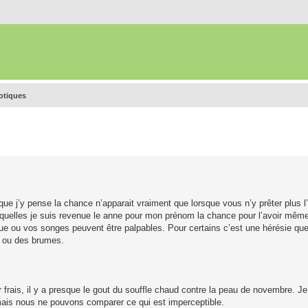
rotiques
t que j’y pense la chance n’apparait vraiment que lorsque vous n’y prêter plus l
uelles je suis revenue le anne pour mon prénom la chance pour l’avoir même 
ique ou vos songes peuvent être palpables. Pour certains c’est une hérésie que
s ou des brumes.
’air frais, il y a presque le gout du souffle chaud contre la peau de novembre. J
 mais nous ne pouvons comparer ce qui est imperceptible.