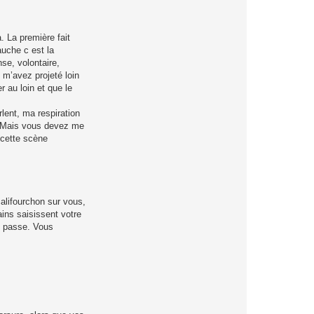
. La première fait
uche c est la
se, volontaire,
m’avez projeté loin
 au loin et que le
lent, ma respiration
re. Mais vous devez me
 cette scène
califourchon sur vous,
ns saisissent votre
se passe. Vous