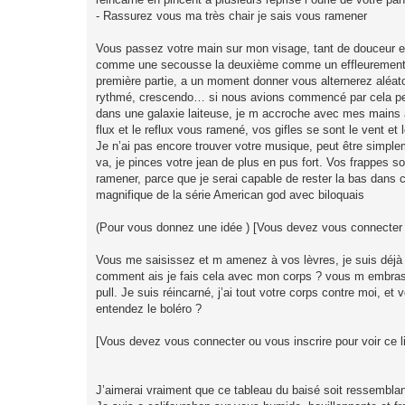
- Rassurez vous ma très chair je sais vous ramener
Vous passez votre main sur mon visage, tant de douceur et 
comme une secousse la deuxième comme un effleurement, vo
première partie, a un moment donner vous alternerez aléatoi
rythmé, crescendo… si nous avions commencé par cela peut
dans une galaxie laiteuse, je m accroche avec mes mains a 
flux et le reflux vous ramené, vos gifles se sont le vent et
Je n’ai pas encore trouver votre musique, peut être simpl
va, je pinces votre jean de plus en pus fort. Vos frappes so
ramener, parce que je serai capable de rester la bas dans c
magnifique de la série American god avec biloquais
(Pour vous donnez une idée ) [Vous devez vous connecter ou
Vous me saisissez et m amenez à vos lèvres, je suis déjà bc
comment ais je fais cela avec mon corps ? vous m embras
pull. Je suis réincarné, j’ai tout votre corps contre moi, e
entendez le boléro ?
[Vous devez vous connecter ou vous inscrire pour voir ce l
J’aimerai vraiment que ce tableau du baisé soit ressemblant