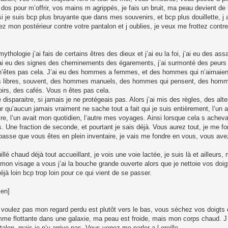
dos pour m’offrir, vos mains m agrippés, je fais un bruit, ma peau devient de 
i je suis bcp plus bruyante que dans mes souvenirs, et bcp plus douillette, j a
 mon postérieur contre votre pantalon et j oublies, je veux me frottez contre
ologie j’ai fais de certains êtres des dieux et j’ai eu la foi, j’ai eu des assa
 j’ai eu des signes des cheminements des égarements, j’ai surmonté des peurs j
 n’êtes pas cela. J’ai eu des hommes a femmes, et des hommes qui n’aimaien
s libres, souvent, des hommes manuels, des hommes qui pensent, des hom
oirs, des cafés. Vous n êtes pas cela.
 disparaitre, si jamais je ne protégeais pas. Alors j’ai mis des règles, des alt
r qu’aucun jamais vraiment ne sache tout a fait qui je suis entièrement, l’un
ire, l’un avait mon quotidien, l’autre mes voyages. Ainsi lorsque cela s achevait
 Une fraction de seconde, et pourtant je sais déjà. Vous aurez tout, je me fo
passe que vous êtes en plein inventaire, je vais me fondre en vous, vous ave
 chaud déjà tout accueillant, je vois une voie lactée, je suis là et ailleurs, m
mon visage a vous j’ai la bouche grande ouverte alors que je nettoie vos doig
jà loin bcp trop loin pour ce qui vient de se passer.
ien]
voulez pas mon regard perdu est plutôt vers le bas, vous séchez vos doigt
omme flottante dans une galaxie, ma peau est froide, mais mon corps chaud. 
talon, mais je n’y arrive pas. Vous venez me parler a l oreille