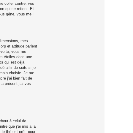
me coller contre, vos
n qui se retient. Et
ous gêne, vous me l
 dimensions, mes
p et attitude parlent
uverte, vous me
es étoiles dans une
ps qui est déjà
faillir de suite si je
main choisie. Je me
é j’ai bien fait de
a présent j’ai vos
ebout à celui de
ntre que j’ai mis à la
 le thé est prêt, pour