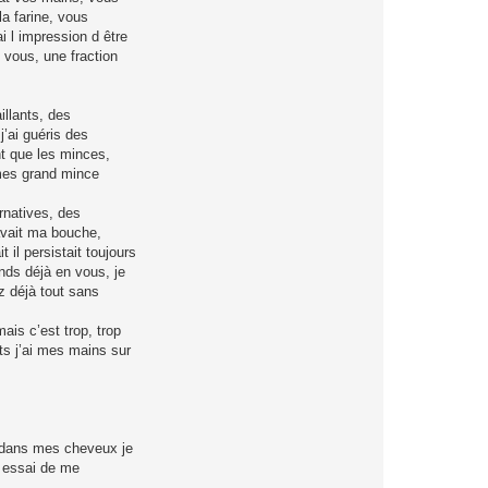
la farine, vous
i l impression d être
 vous, une fraction
illants, des
’ai guéris des
t que les minces,
mes grand mince
ernatives, des
 avait ma bouche,
 il persistait toujours
nds déjà en vous, je
z déjà tout sans
ais c’est trop, trop
ts j’ai mes mains sur
s dans mes cheveux je
J essai de me