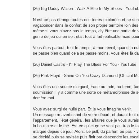
(26) Big Daddy Wilson - Walk A Mile In My Shoes - YouTu
N est ce pas étrange toutes ces terres explorées et se se
vagabonder dans le confort de son propre territoire loin des y
même si vous n’avez pas le temps, d’y être une partie de vo
genre de jeu qui en soit était tout à fait réalisable mais pour
Vous êtes partout, tout le temps, à mon réveil, quand la nu
se passe bien quand cela se passe moins, vous êtes là dan
(26) Daniel Castro - I'll Play The Blues For You - YouTube
(26) Pink Floyd - Shine On You Crazy Diamond [Official M
Vous êtes une source d’orgueil, Face au fade, au terne, fac
soumission il y a comme une sorte de métamorphose de soi
derrière moi.
Vous avez surgi de nulle part. Et je vous imagine venir.
Un message m avertissant de votre départ, et durant tout ce
l’appartement, l’état général, les affaires que je vous au
la bouilloire et le thé. Est-ce qu’ici ça ne sent pas trop le
marque depuis ce jour. Alors. Le pull, du parfum ou pas ? v
se décidé puis se ravisée puis finir par descendre les esca