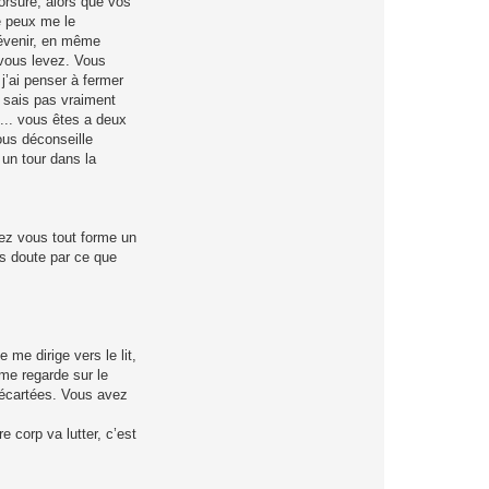
orsure, alors que vos
ne peux me le
révenir, en même
vous levez. Vous
j’ai penser à fermer
e sais pas vraiment
e... vous êtes a deux
vous déconseille
 un tour dans la
hez vous tout forme un
ns doute par ce que
 me dirige vers le lit,
me regarde sur le
 écartées. Vous avez
 corp va lutter, c’est