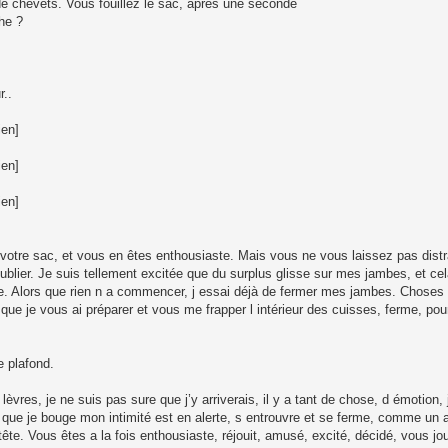
 de chevets. Vous fouillez le sac, après une seconde
he ?
r..
ien]
ien]
ien]
votre sac, et vous en êtes enthousiaste. Mais vous ne vous laissez pas distrai
ublier. Je suis tellement excitée que du surplus glisse sur mes jambes, et ce
ile. Alors que rien n a commencer, j essai déjà de fermer mes jambes. Choses
ue je vous ai préparer et vous me frapper l intérieur des cuisses, ferme, pou
e plafond.
vres, je ne suis pas sure que j’y arriverais, il y a tant de chose, d émotion,
ce que je bouge mon intimité est en alerte, s entrouvre et se ferme, comme un
ête. Vous êtes a la fois enthousiaste, réjouit, amusé, excité, décidé, vous jou