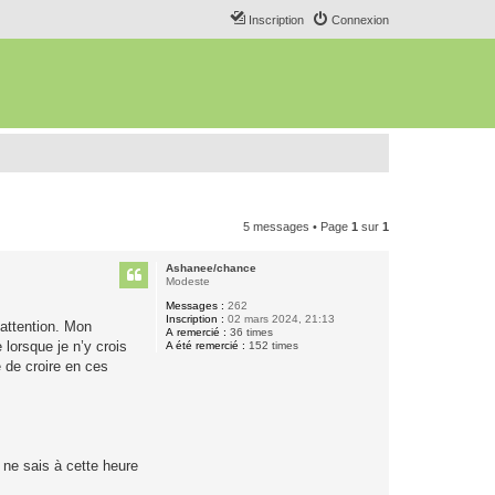
Inscription
Connexion
5 messages • Page
1
sur
1
Ashanee/chance
Modeste
Messages :
262
Inscription :
02 mars 2024, 21:13
’attention. Mon
A remercié :
36 times
lorsque je n’y crois
A été remercié :
152 times
 de croire en ces
e ne sais à cette heure