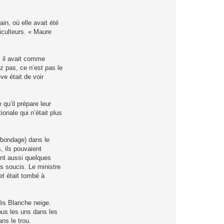
S
M
in, où elle avait été
iculteurs. « Maure
 il avait comme
z pas, ce n’est pas le
ve était de voir
qu’il prépare leur
ionale qui n’était plus
 (bondage) dans le
, ils pouvaient
ient aussi quelques
s soucis. Le ministre
et était tombé à
rès Blanche neige.
ous les uns dans les
ans le trou.