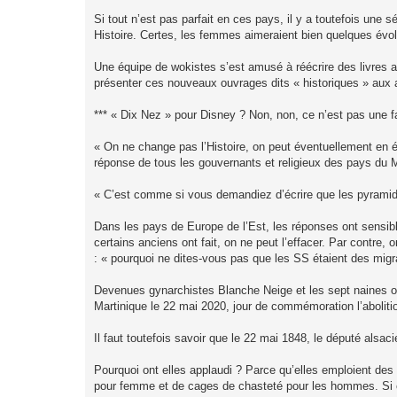
Si tout n’est pas parfait en ces pays, il y a toutefois une s
Histoire. Certes, les femmes aimeraient bien quelques évol
Une équipe de wokistes s’est amusé à réécrire des livres 
présenter ces nouveaux ouvrages dits « historiques » aux a
*** « Dix Nez » pour Disney ? Non, non, ce n’est pas une f
« On ne change pas l’Histoire, on peut éventuellement en é
réponse de tous les gouvernants et religieux des pays du 
« C’est comme si vous demandiez d’écrire que les pyramides
Dans les pays de Europe de l’Est, les réponses ont sensib
certains anciens ont fait, on ne peut l’effacer. Par contre,
: « pourquoi ne dites-vous pas que les SS étaient des migra
Devenues gynarchistes Blanche Neige et les sept naines on
Martinique le 22 mai 2020, jour de commémoration l’aboliti
Il faut toutefois savoir que le 22 mai 1848, le député alsacie
Pourquoi ont elles applaudi ? Parce qu’elles emploient de
pour femme et de cages de chasteté pour les hommes. Si ce