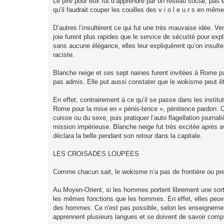
Le pire pour eux fut d’apprendre par un réseau social, pas e
qu’il faudrait couper les couilles des v i o l e u r s en m
D’autres l’insultèrent ce qui fut une très mauvaise idée. Ve
joie furent plus rapides que le service de sécurité pour exp
sans aucune élégance, elles leur expliquèrent qu’on insulte
raciste.
Blanche neige et ses sept naines furent invitées à Rome p
pas admis. Elle put aussi constater que le wokisme peut êt
En effet, contrairement à ce qu’il se passe dans les institu
Rome pour la mise en « pénis-tence », pénitence pardon. Ce
cuisse ou du sexe, puis pratiquer l’auto flagellation journa
mission impérieuse. Blanche neige fut très excitée après av
déclara la belle pendant son retour dans la capitale.
LES CROISADES LOUPEES
Comme chacun sait, le wokisme n’a pas de frontière ou pr
Au Moyen-Orient, si les hommes portent librement une so
les mêmes fonctions que les hommes. En effet, elles peuven
des hommes. Ce n'est pas possible, selon les enseignements 
apprennent plusieurs langues et se doivent de savoir comp