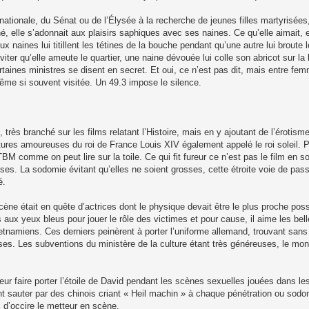
 nationale, du Sénat ou de l’Élysée à la recherche de jeunes filles martyrisé
, elle s’adonnait aux plaisirs saphiques avec ses naines. Ce qu’elle aimait, 
 naines lui titillent les tétines de la bouche pendant qu’une autre lui broute l
viter qu’elle ameute le quartier, une naine dévouée lui colle son abricot sur la
rtaines ministres se disent en secret. Et oui, ce n’est pas dit, mais entre f
même si souvent visitée. Un 49.3 impose le silence.
 très branché sur les films relatant l’Histoire, mais en y ajoutant de l’érotism
ntures amoureuses du roi de France Louis XIV également appelé le roi soleil. Po
 comme on peut lire sur la toile. Ce qui fit fureur ce n’est pas le film en soit
ises. La sodomie évitant qu’elles ne soient grosses, cette étroite voie de pa
é.
cène était en quête d’actrices dont le physique devait être le plus proche poss
s aux yeux bleus pour jouer le rôle des victimes et pour cause, il aime les bel
ietnamiens. Ces derniers peinèrent à porter l’uniforme allemand, trouvant sans 
ises. Les subventions du ministère de la culture étant très généreuses, le mon
 à leur faire porter l’étoile de David pendant les scènes sexuelles jouées dans l
nt sauter par des chinois criant « Heil machin » à chaque pénétration ou sodo
s, d’occire le metteur en scène.