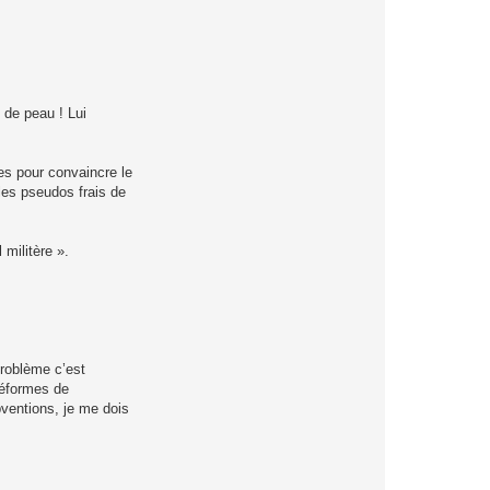
 de peau ! Lui
es pour convaincre le
 les pseudos frais de
militère ».
problème c’est
réformes de
ubventions, je me dois