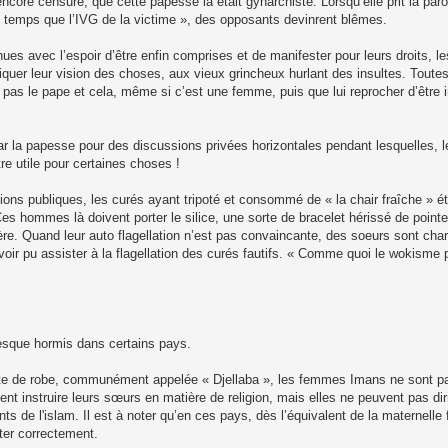
ncore censuré, que cette papesse là était gynarchiste. Lorsqu’elle prit la paro
ême temps que l’IVG de la victime », des opposants devinrent blêmes.
nues avec l’espoir d’être enfin comprises et de manifester pour leurs droits, 
liquer leur vision des choses, aux vieux grincheux hurlant des insultes. Toutes
 pas le pape et cela, même si c’est une femme, puis que lui reprocher d’être i
ar la papesse pour des discussions privées horizontales pendant lesquelles, 
re utile pour certaines choses !
tions publiques, les curés ayant tripoté et consommé de « la chair fraîche » é
s hommes là doivent porter le silice, une sorte de bracelet hérissé de pointe
lière. Quand leur auto flagellation n’est pas convaincante, des soeurs sont cha
oir pu assister à la flagellation des curés fautifs. « Comme quoi le wokisme 
esque hormis dans certains pays.
rte de robe, communément appelée « Djellaba », les femmes Imans ne sont 
t instruire leurs sœurs en matière de religion, mais elles ne peuvent pas di
de l'islam. Il est à noter qu’en ces pays, dès l’équivalent de la maternelle 
ter correctement.