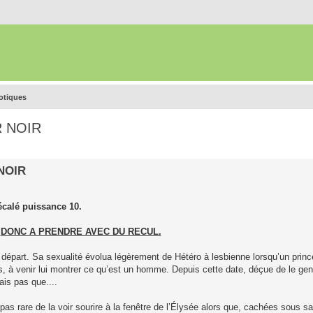
rotiques
R NOIR
 NOIR
calé puissance 10.
DONC A PRENDRE AVEC DU RECUL.
u départ. Sa sexualité évolua légèrement de Hétéro à lesbienne lorsqu’un pri
tes, à venir lui montrer ce qu’est un homme. Depuis cette date, déçue de le gen
ais pas que....
st pas rare de la voir sourire à la fenêtre de l’Élysée alors que, cachées sous 