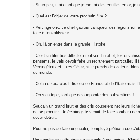
- Si un peu, mais tant que je me fais les couilles en or, j
- Quel est l’objet de votre prochain film ?
- Vercingétorix, ce chef gaulois vainqueur des légions romai
face à l'envahisseur.
- Oh, là on entre dans la grande Histoire !
- C’est un film très difficile à réaliser. En effet, les env
pensants, je vais devoir faire un recrutement particulier. I
Vercingétorix et Jules César, si je prends des acteurs blanc
du monde.
- Cela ne sera plus l’Histoire de France et de l’Italie mais 
- On s’en tape, tant que cela rapporte des subventions !
Soudain un grand bruit et des cris coupèrent net leurs rich
de se produire. Un éclairagiste venait de faire tomber une r
décor détruit.
Pour ne pas se faire engueuler, l’employé prétexta que c’ét
Pour expliquer cette réponse originale à ses naines, Blanche