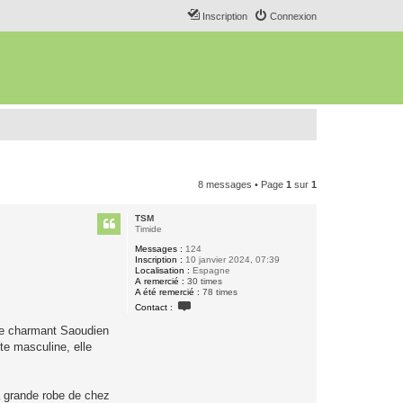
Inscription
Connexion
8 messages • Page
1
sur
1
TSM
Timide
Messages :
124
Inscription :
10 janvier 2024, 07:39
Localisation :
Espagne
A remercié :
30 times
A été remercié :
78 times
C
Contact :
o
n
nce charmant Saoudien
t
a
te masculine, elle
c
t
e
r
sa grande robe de chez
T