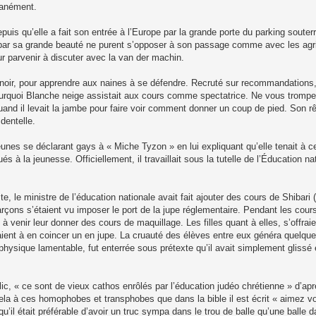
tanément.
uis qu’elle a fait son entrée à l’Europe par la grande porte du parking souterra
 par sa grande beauté ne purent s’opposer à son passage comme avec les agr
our parvenir à discuter avec la van der machin.
noir, pour apprendre aux naines à se défendre. Recruté sur recommandations,
 pourquoi Blanche neige assistait aux cours comme spectatrice. Ne vous trompe
 quand il levait la jambe pour faire voir comment donner un coup de pied. Son rê
dentelle.
unes se déclarant gays à « Miche Tyzon » en lui expliquant qu’elle tenait à ce 
 à la jeunesse. Officiellement, il travaillait sous la tutelle de l’Éducation nat
, le ministre de l’éducation nationale avait fait ajouter des cours de Shibari
çons s’étaient vu imposer le port de la jupe réglementaire. Pendant les cours
s à venir leur donner des cours de maquillage. Les filles quant à elles, s’offra
ient à en coincer un en jupe. La cruauté des élèves entre eux généra quelque
t physique lamentable, fut enterrée sous prétexte qu’il avait simplement glissé 
lic, « ce sont de vieux cathos enrôlés par l’éducation judéo chrétienne » d’ap
a à ces homophobes et transphobes que dans la bible il est écrit « aimez v
u’il était préférable d’avoir un truc sympa dans le trou de balle qu’une balle d