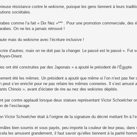
érieuse résistance contre le wokisme, puisque les gens tiennent à leurs traditio
utions sociétales.
arabes comme l’a fait « Dix Nez »*** . Pour une promotion commerciale, des é
rabes. On ne les a jamais retrouvé !
aute mais du wokisme avec l’écriture inclusive !
crire d’autres, mais on ne doit pas la changer. Le passé est le passé ». Fut 
Moyen-Orient.
 ont été construites par des Japonais » a ajouté le président de l’Égypte.
lement été les mêmes. Un président a ajouté que même si l’on n’est pas fier 
 on peut s’en enrichir pour ne pas refaire les mêmes conneries. Il s’est amusé 
nts Chinois », avant d’éclater de rire au nez des wokistes dépités.
t par contre applaudi lorsque deux statues représentant Victor Schoelcher on
on de l’esclavage.
n Victor Schoelcher était à l’origine de la signature du décret mettant fin à l’e
s mâles bien soumis et sous payés, peu importe la couleur de leur peau, dans
la les amusent grandement, il faut savoir qu’elles tiennent à la parité ho