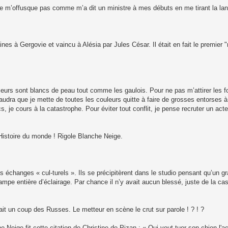
e ne m’offusque pas comme m’a dit un ministre à mes débuts en me tirant la la
nes à Gergovie et vaincu à Alésia par Jules César. Il était en fait le premier "
ahisseurs sont blancs de peau tout comme les gaulois. Pour ne pas m’attirer les 
l faudra que je mette de toutes les couleurs quitte à faire de grosses entorses 
s, je cours à la catastrophe. Pour éviter tout conflit, je pense recruter un a
l’Histoire du monde ! Rigole Blanche Neige.
es échanges « cul-turels ». Ils se précipitèrent dans le studio pensant qu’un g
ampe entière d’éclairage. Par chance il n’y avait aucun blessé, juste de la ca
ait un coup des Russes. Le metteur en scène le crut sur parole ! ? ! ?
 Neige fit cette citation de Christine de Pizan : « Qui veut tuer son chien l'a