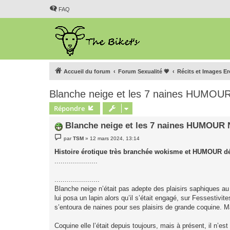
FAQ
Accueil du forum
Forum Sexualité 💗
Récits et Images E
Blanche neige et les 7 naines HUMOU
Répondre
Blanche neige et les 7 naines HUMOUR
M
par
TSM
»
12 mars 2024, 13:14
e
s
Histoire érotique très branchée wokisme et HUMOUR dé
s
.....................
a
g
e
......................
Blanche neige n’était pas adepte des plaisirs saphiques a
lui posa un lapin alors qu’il s’était engagé, sur Fessestivi
s’entoura de naines pour ses plaisirs de grande coquine. M
Coquine elle l’était depuis toujours, mais à présent, il n’e