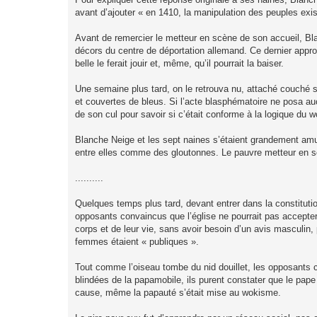
avant d’ajouter « en 1410, la manipulation des peuples exis
Avant de remercier le metteur en scène de son accueil, Bla
décors du centre de déportation allemand. Ce dernier approu
belle le ferait jouir et, même, qu’il pourrait la baiser.
Une semaine plus tard, on le retrouva nu, attaché couché s
et couvertes de bleus. Si l’acte blasphématoire ne posa au
de son cul pour savoir si c’était conforme à la logique du wo
Blanche Neige et les sept naines s’étaient grandement am
entre elles comme des gloutonnes. Le pauvre metteur en scè
..........
Quelques temps plus tard, devant entrer dans la constitutio
opposants convaincus que l’église ne pourrait pas accepte
corps et de leur vie, sans avoir besoin d’un avis masculi
femmes étaient « publiques ».
Tout comme l’oiseau tombe du nid douillet, les opposants cr
blindées de la papamobile, ils purent constater que le pap
cause, même la papauté s’était mise au wokisme.