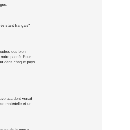
ngue.
résistant français"
foudres des bien
à notre passé. Pour
cteur dans chaque pays
rave accident venait
sse matérielle et un
ccuse de la rage »