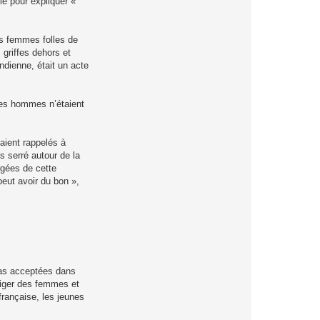
le pour expliquer «
les femmes folles de
 griffes dehors et
ndienne, était un acte
les hommes n’étaient
taient rappelés à
s serré autour de la
rgées de cette
peut avoir du bon »,
pas acceptées dans
riger des femmes et
française, les jeunes