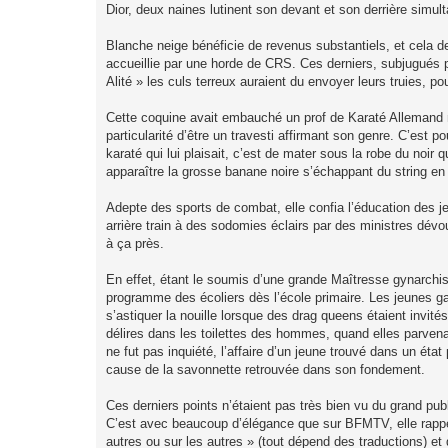
Dior, deux naines lutinent son devant et son derrière simul
Blanche neige bénéficie de revenus substantiels, et cela dep
accueillie par une horde de CRS. Ces derniers, subjugués
Alité » les culs terreux auraient du envoyer leurs truies, p
Cette coquine avait embauché un prof de Karaté Allemand 
particularité d’être un travesti affirmant son genre. C’est
karaté qui lui plaisait, c’est de mater sous la robe du noir
apparaître la grosse banane noire s’échappant du string en 
Adepte des sports de combat, elle confia l’éducation des je
arrière train à des sodomies éclairs par des ministres dévoués
à ça près.
En effet, étant le soumis d’une grande Maîtresse gynarchiste
programme des écoliers dès l’école primaire. Les jeunes gar
s’astiquer la nouille lorsque des drag queens étaient invité
délires dans les toilettes des hommes, quand elles parvena
ne fut pas inquiété, l’affaire d’un jeune trouvé dans un éta
cause de la savonnette retrouvée dans son fondement.
Ces derniers points n’étaient pas très bien vu du grand pub
C’est avec beaucoup d’élégance que sur BFMTV, elle rappel
autres ou sur les autres » (tout dépend des traductions) et q