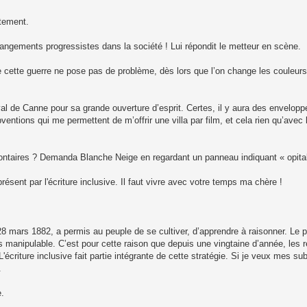
tement.
hangements progressistes dans la société ! Lui répondit le metteur en scène.
e cette guerre ne pose pas de problème, dès lors que l’on change les couleurs
val de Canne pour sa grande ouverture d’esprit. Certes, il y aura des envelopp
entions qui me permettent de m’offrir une villa par film, et cela rien qu’avec
ontaires ? Demanda Blanche Neige en regardant un panneau indiquant « opital 
résent par l'écriture inclusive. Il faut vivre avec votre temps ma chère !
u 28 mars 1882, a permis au peuple de se cultiver, d’apprendre à raisonner. Le 
 manipulable. C’est pour cette raison que depuis une vingtaine d’année, les 
 L'écriture inclusive fait partie intégrante de cette stratégie. Si je veux mes s
.
.