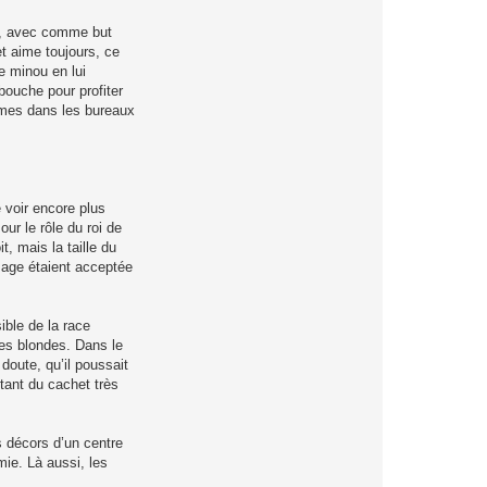
es, avec comme but
et aime toujours, ce
e minou en lui
 bouche pour profiter
emmes dans les bureaux
e voir encore plus
ur le rôle du roi de
, mais la taille du
ssage étaient acceptée
ible de la race
les blondes. Dans le
doute, qu’il poussait
tant du cachet très
es décors d’un centre
mie. Là aussi, les