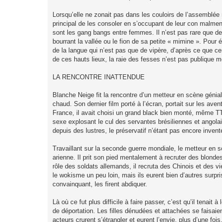
Lorsqu’elle ne zonait pas dans les couloirs de l’assemblée
principal de les consoler en s’occupant de leur con malmené
sont les gang bangs entre femmes. Il n’est pas rare que deux
bourrant la vallée ou le fion de sa petite « mimine ». Pour é
de la langue qui n’est pas que de vipère, d’après ce que ce
de ces hauts lieux, la raie des fesses n’est pas publique 
LA RENCONTRE INATTENDUE
Blanche Neige fit la rencontre d’un metteur en scène génial,
chaud. Son dernier film porté à l’écran, portait sur les ave
France, il avait choisi un grand black bien monté, même TTBM
sexe explosant le cul des servantes brésiliennes et angola
depuis des lustres, le préservatif n’étant pas encore invent
Travaillant sur la seconde guerre mondiale, le metteur en s
arienne. Il prit son pied mentalement à recruter des blonde
rôle des soldats allemands, il recruta des Chinois et des v
le wokisme un peu loin, mais ils eurent bien d’autres surpr
convainquant, les firent abdiquer.
Là où ce fut plus difficile à faire passer, c’est qu’il tenait
de déportation. Les filles dénudées et attachées se faisaie
acteurs crurent s’étrangler et eurent l’envie, plus d’une foi