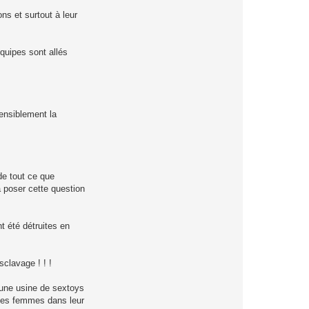
ns et surtout à leur
quipes sont allés
sensiblement la
de tout ce que
a poser cette question
t été détruites en
sclavage ! ! !
 une usine de sextoys
mmes femmes dans leur