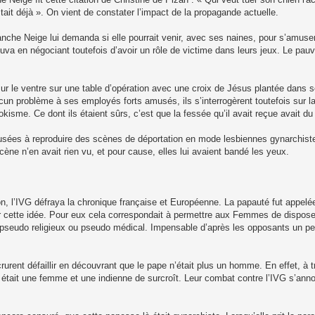
tait déjà ». On vient de constater l’impact de la propagande actuelle.
nche Neige lui demanda si elle pourrait venir, avec ses naines, pour s’amuser
va en négociant toutefois d’avoir un rôle de victime dans leurs jeux. Le pauv
ur le ventre sur une table d’opération avec une croix de Jésus plantée dans 
cun problème à ses employés forts amusés, ils s’interrogèrent toutefois sur l
kisme. Ce dont ils étaient sûrs, c’est que la fessée qu’il avait reçue avait du
usées à reproduire des scènes de déportation en mode lesbiennes gynarchiste
ne n’en avait rien vu, et pour cause, elles lui avaient bandé les yeux.
n, l’IVG défraya la chronique française et Européenne. La papauté fut appelée
r cette idée. Pour eux cela correspondait à permettre aux Femmes de disposer
n, pseudo religieux ou pseudo médical. Impensable d’après les opposants un p
urent défaillir en découvrant que le pape n’était plus un homme. En effet, à tr
e était une femme et une indienne de surcroît. Leur combat contre l’IVG s’anno