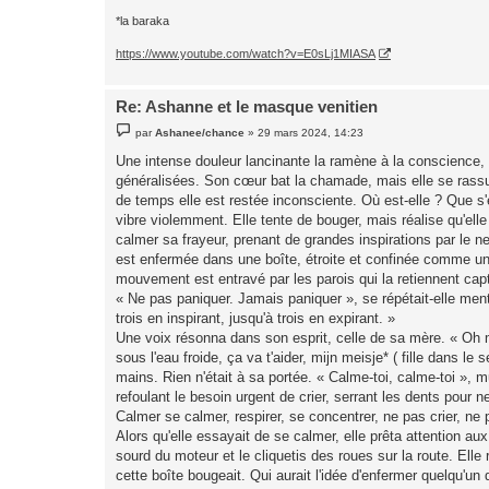
*la baraka
https://www.youtube.com/watch?v=E0sLj1MIASA
Re: Ashanne et le masque venitien
M
par
Ashanee/chance
»
29 mars 2024, 14:23
e
s
Une intense douleur lancinante la ramène à la conscience, 
s
généralisées. Son cœur bat la chamade, mais elle se rassure
a
g
de temps elle est restée inconsciente. Où est-elle ? Que s
e
vibre violemment. Elle tente de bouger, mais réalise qu'ell
calmer sa frayeur, prenant de grandes inspirations par le ne
est enfermée dans une boîte, étroite et confinée comme un 
mouvement est entravé par les parois qui la retiennent capt
« Ne pas paniquer. Jamais paniquer », se répétait-elle ment
trois en inspirant, jusqu'à trois en expirant. »
Une voix résonna dans son esprit, celle de sa mère. « Oh m
sous l'eau froide, ça va t'aider, mijn meisje* ( fille dans l
mains. Rien n'était à sa portée. « Calme-toi, calme-toi », m
refoulant le besoin urgent de crier, serrant les dents pour n
Calmer se calmer, respirer, se concentrer, ne pas crier, ne p
Alors qu'elle essayait de se calmer, elle prêta attention au
sourd du moteur et le cliquetis des roues sur la route. Elle 
cette boîte bougeait. Qui aurait l'idée d'enfermer quelqu'u