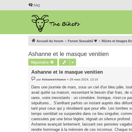
FAQ
Accueil du forum
Forum Sexualité 💗
Récits et Images E
Ashanne et le masque venitien
Répondre
Ashanne et le masque venitien
M
par
Ashanee/chance
»
29 mars 2024, 13:10
e
s
Dans une journée de mars, sous un ciel d'un bleu pâle, to
s
avait quitté sa maison, ressentant le besoin d'air frais, de
a
g
rares, voire inexistants : un cimetière. Ironique, n'est-ce p
e
sépultures... S'arrêtant parfois un instant auprès des défunt
tant pour ceux qui y résidaient que pour elle. Les tombes 
temps semblait se suspendre dans ce lieu singulier, comme si
caressées par une brise légère, régnait un silence profond.
Ashanne avançait lentement, laissant ses pensées vagabond
rendre hommage à la mémoire de ces inconnus. Chaque tomb