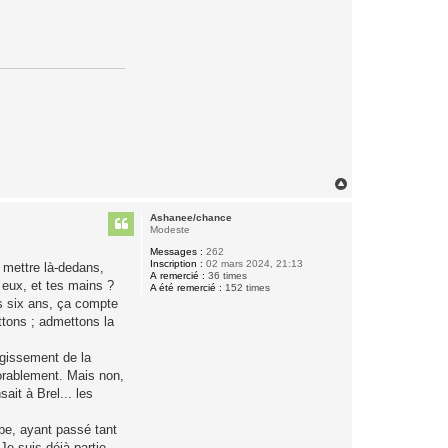
H
a
u
Ashanee/chance
t
Modeste
Messages :
262
Inscription :
02 mars 2024, 21:13
e mettre là-dedans,
A remercié :
36 times
 eux, et tes mains ?
A été remercié :
152 times
is six ans, ça compte
ttons ; admettons la
rugissement de la
xorablement. Mais non,
ait à Brel... les
ube, ayant passé tant
Je suis déjà partie,