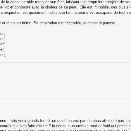
ct de la canne semble marquer son être, laissant une empreinte tangible de sa
de l'objet contraste avec la chaleur de sa peau. Elle est immobile, des plus si
 sa respiration est quasiment indistincte tant la peur s est accaparer de tout so
 et le sol en béton. Sa respiration est saccadée, la canne la pousse..
ien]
ien]
ien]
ien]
ien]
canne... ses yeux grands fermé, ce qu’on ne voit pas ne nous atteindra pas. Ins
urrait-elle bien faire d’autre ? la canne a un embout rond et froid qui passe su