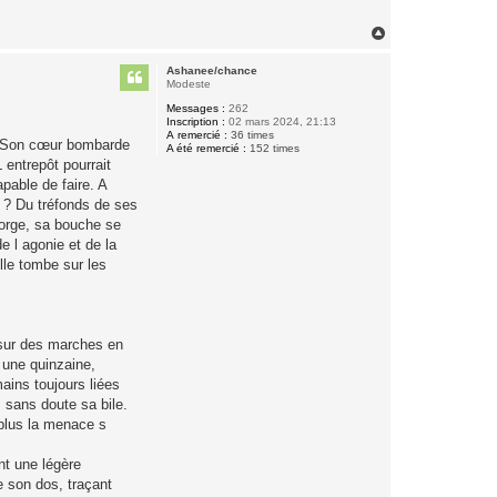
H
a
u
Ashanee/chance
t
Modeste
Messages :
262
Inscription :
02 mars 2024, 21:13
A remercié :
36 times
te. Son cœur bombarde
A été remercié :
152 times
 entrepôt pourrait
pable de faire. A
e ? Du tréfonds de ses
orge, sa bouche se
de l agonie et de la
elle tombe sur les
s sur des marches en
 une quinzaine,
mains toujours liées
, sans doute sa bile.
 plus la menace s
nt une légère
e son dos, traçant