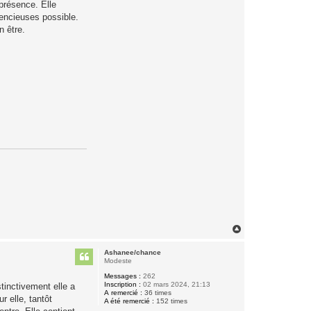
 présence. Elle
lencieuses possible.
n être.
H
a
u
Ashanee/chance
t
Modeste
Messages :
262
Inscription :
02 mars 2024, 21:13
tinctivement elle a
A remercié :
36 times
r elle, tantôt
A été remercié :
152 times