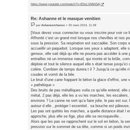
https://www.youtube.com/watch?v=E0sLj1MIASA
Re: Ashanne et le masque venitien
M
par
Ashanee/chance
»
30 mars 2024, 11:38
e
s
[Vous devez vous connecter ou vous inscrire pour voir ce l
s
Affronté c’est un grand mot lorsque nos chevilles et nos p
a
g
sous la pression. Sa respiration est saccadée. Son corps es
e
accueillir un paquebot. Lorsque ses yeux s adaptent, elle s
genoux, elle sait déjà qu elle ne pourra pas accéder à une p
entrailles né un immense nœud, qui monte et la brûle, co
déploie et tout le silence auquel elle s était tenue jusqu’ic
colère. Combien de temps durera t il ? Jusqu’à ce qu’elle n’e
coudes et vomit de la bile.
Le bruit d’une cane frappant le béton la glace d’effroi, une 
« pathétique »
Des bruits de pas métalliques voila ce qu’elle entend, ell
métal, 2 pas déjà, elle les a vu les marches, les escalier
environs ? La canne ne sert qu’a faire jolie, le pas est sur, 
autour d elle , protéger l essentiel.. sa bouche est pâteuse,
Les pas ont quittés les marches, a quelle distance était l 
approche, plus elle se fige, plus elle se recroqueville…
Alors que les pas se rapprochent sur le sol en béton, la se
pression sur le sommet de sa tête, comme si un poids invisi