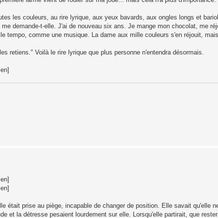
tes les couleurs, au rire lyrique, aux yeux bavards, aux ongles longs et bar
?" me demande-t-elle. J'ai de nouveau six ans. Je mange mon chocolat, me réj
le tempo, comme une musique. La dame aux mille couleurs s'en réjouit, mais "t
les retiens." Voilà le rire lyrique que plus personne n'entendra désormais.
ien]
ien]
ien]
le était prise au piège, incapable de changer de position. Elle savait qu'elle n
de et la détresse pesaient lourdement sur elle. Lorsqu'elle partirait, que restera