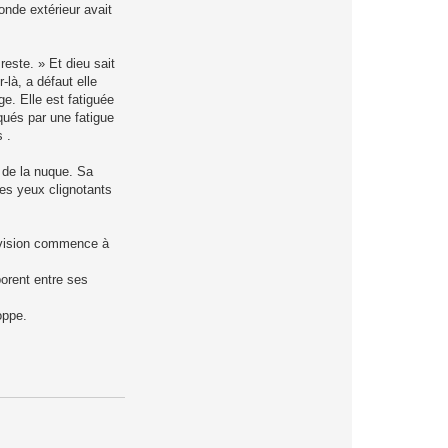
onde extérieur avait
reste. » Et dieu sait
-là, a défaut elle
e. Elle est fatiguée
qués par une fatigue
 .
e de la nuque. Sa
ses yeux clignotants
a vision commence à
orent entre ses
oppe.