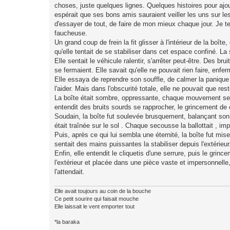
choses, juste quelques lignes. Quelques histoires pour ajo
espérait que ses bons amis sauraient veiller les uns sur les 
d'essayer de tout, de faire de mon mieux chaque jour. Je te le
faucheuse.
Un grand coup de frein la fit glisser à l'intérieur de la boîte
qu'elle tentait de se stabiliser dans cet espace confiné. La
Elle sentait le véhicule ralentir, s'arrêter peut-être. Des br
se fermaient. Elle savait qu'elle ne pouvait rien faire, enfe
Elle essaya de reprendre son souffle, de calmer la panique q
l'aider. Mais dans l'obscurité totale, elle ne pouvait que res
La boîte était sombre, oppressante, chaque mouvement se faisa
entendit des bruits sourds se rapprocher, le grincement de 
Soudain, la boîte fut soulevée brusquement, balançant son 
était traînée sur le sol . Chaque secousse la ballottait , i
Puis, après ce qui lui sembla une éternité, la boîte fut mise
sentait des mains puissantes la stabiliser depuis l'extérieur
Enfin, elle entendit le cliquetis d'une serrure, puis le grince
l'extérieur et placée dans une pièce vaste et impersonnelle
l'attendait.
Elle avait toujours au coin de la bouche
Ce petit sourire qui faisait mouche
Elle laissait le vent emporter tout
*la baraka