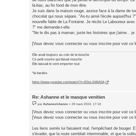
là-bas, au fin fond de mon être.
Je suis dans la maison rouge, assise face à la dame de tou
chocolat qui nous sépare. "As-tu aimé l'école aujourd'hui 
nouvelle fable de La Fontaine. Je récite Le Laboureur avec 
?" me demande-t-elle.
"Ne le dis pas à maman, juste les histoires que j'aime... je 
[Vous devez vous connecter ou vous inscrire pour voir ce l
Elle avait toujours au coin de la bouche
Ce petit sourire qui faisait mouche
Elle laissait le vent emporter tout
*la baraka
https://www.youtube.com/watch?v=E0sLj1MIASA
Re: Ashanne et le masque venitien
M
par
Ashanee/chance
»
29 mars 2024, 17:16
e
s
[Vous devez vous connecter ou vous inscrire pour voir ce l
s
[Vous devez vous connecter ou vous inscrire pour voir ce l
a
g
e
Les liens serrés lui faisaient mal, l'empêchant de bouger. El
s'évader, que la route semblait interminable, et que la solitu