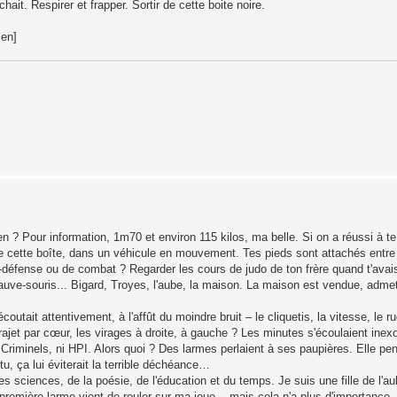
hait. Respirer et frapper. Sortir de cette boite noire.
ien]
ien ? Pour information, 1m70 et environ 115 kilos, ma belle. Si on a réussi à t
de cette boîte, dans un véhicule en mouvement. Tes pieds sont attachés entre
elf-défense ou de combat ? Regarder les cours de judo de ton frère quand t'ava
auve-souris... Bigard, Troyes, l'aube, la maison. La maison est vendue, adme
coutait attentivement, à l'affût du moindre bruit – le cliquetis, la vitesse, le 
rajet par cœur, les virages à droite, à gauche ? Les minutes s'écoulaient ine
s Criminels, ni HPI. Alors quoi ? Des larmes perlaient à ses paupières. Elle pens
outu, ça lui éviterait la terrible déchéance…
s sciences, de la poésie, de l'éducation et du temps. Je suis une fille de l'a
remière larme vient de rouler sur ma joue... mais cela n'a plus d'importance. 