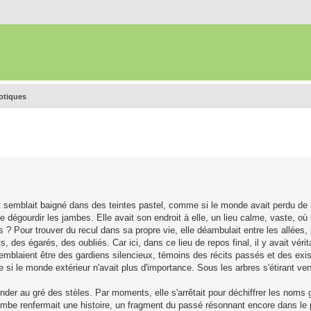
rotiques
ut semblait baigné dans des teintes pastel, comme si le monde avait perdu de
 se dégourdir les jambes. Elle avait son endroit à elle, un lieu calme, vaste, o
as ? Pour trouver du recul dans sa propre vie, elle déambulait entre les allées,
s, des égarés, des oubliés. Car ici, dans ce lieu de repos final, il y avait vér
semblaient être des gardiens silencieux, témoins des récits passés et des exi
 le monde extérieur n'avait plus d'importance. Sous les arbres s'étirant vers l
er au gré des stèles. Par moments, elle s'arrêtait pour déchiffrer les nom
e renfermait une histoire, un fragment du passé résonnant encore dans le p