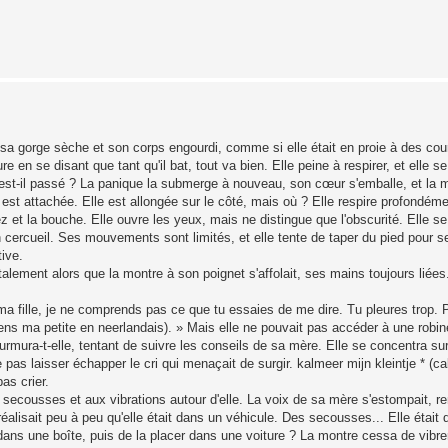
sa gorge sèche et son corps engourdi, comme si elle était en proie à des cou
 en se disant que tant qu'il bat, tout va bien. Elle peine à respirer, et elle
'est-il passé ? La panique la submerge à nouveau, son cœur s'emballe, et la 
e est attachée. Elle est allongée sur le côté, mais où ? Elle respire profondém
z et la bouche. Elle ouvre les yeux, mais ne distingue que l'obscurité. Elle s
cercueil. Ses mouvements sont limités, et elle tente de taper du pied pour s
ive.
alement alors que la montre à son poignet s'affolait, ses mains toujours liée
a fille, je ne comprends pas ce que tu essaies de me dire. Tu pleures trop. 
e sens ma petite en neerlandais). » Mais elle ne pouvait pas accéder à une robine
urmura-t-elle, tentant de suivre les conseils de sa mère. Elle se concentra sur
e pas laisser échapper le cri qui menaçait de surgir. kalmeer mijn kleintje * (ca
as crier.
x secousses et aux vibrations autour d'elle. La voix de sa mère s'estompait, re
réalisait peu à peu qu'elle était dans un véhicule. Des secousses... Elle était 
n dans une boîte, puis de la placer dans une voiture ? La montre cessa de vibr