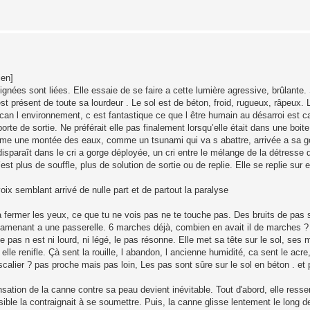
ien]
oignées sont liées. Elle essaie de se faire a cette lumière agressive, brûlan
t présent de toute sa lourdeur . Le sol est de béton, froid, rugueux, râpeux. L
can l environnement, c est fantastique ce que l être humain au désarroi est ca
orte de sortie. Ne préférait elle pas finalement lorsqu’elle était dans une boit
mme une montée des eaux, comme un tsunami qui va s abattre, arrivée a sa g
i disparaît dans le cri a gorge déployée, un cri entre le mélange de la détresse 
st plus de souffle, plus de solution de sortie ou de replie. Elle se replie sur 
voix semblant arrivé de nulle part et de partout la paralyse
e a fermer les yeux, ce que tu ne vois pas ne te touche pas. Des bruits de pa
s, amenant a une passerelle. 6 marches déjà, combien en avait il de marches ?
le pas n est ni lourd, ni légé, le pas résonne. Elle met sa tête sur le sol, ses 
 elle renifle. Çà sent la rouille, l abandon, l ancienne humidité, ca sent le acre
escalier ? pas proche mais pas loin, Les pas sont sûre sur le sol en béton . et
nsation de la canne contre sa peau devient inévitable. Tout d'abord, elle resse
ble la contraignait à se soumettre. Puis, la canne glisse lentement le long d