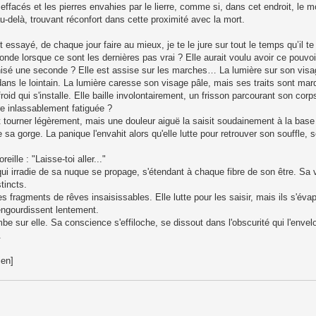
effacés et les pierres envahies par le lierre, comme si, dans cet endroit, le m
-delà, trouvant réconfort dans cette proximité avec la mort.
t essayé, de chaque jour faire au mieux, je te le jure sur tout le temps qu’il te 
nde lorsque ce sont les dernières pas vrai ? Elle aurait voulu avoir ce pouvoir
rnisé une seconde ? Elle est assise sur les marches… La lumière sur son visag
ans le lointain. La lumière caresse son visage pâle, mais ses traits sont mar
d qui s'installe. Elle baille involontairement, un frisson parcourant son corps
re inlassablement fatiguée ?
nt tourner légèrement, mais une douleur aiguë la saisit soudainement à la bas
sa gorge. La panique l'envahit alors qu'elle lutte pour retrouver son souffle, 
ille : "Laisse-toi aller..."
ui irradie de sa nuque se propage, s'étendant à chaque fibre de son être. S
tincts.
agments de rêves insaisissables. Elle lutte pour les saisir, mais ils s'évap
engourdissent lentement.
e sur elle. Sa conscience s'effiloche, se dissout dans l'obscurité qui l'envel
.
ien]