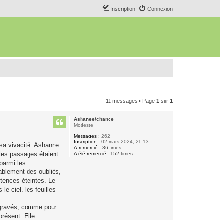
Inscription
Connexion
11 messages • Page
1
sur
1
Ashanee/chance
Modeste
Messages :
262
Inscription :
02 mars 2024, 21:13
 sa vivacité. Ashanne
A remercié :
36 times
ù les passages étaient
A été remercié :
152 times
 parmi les
itablement des oubliés,
stences éteintes. Le
e ciel, les feuilles
s gravés, comme pour
résent. Elle