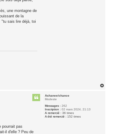
iolés, une montagne de
ouissant de la
u sais lire déjà, toi
H
a
u
Ashanee/chance
t
Modeste
Messages :
262
Inscription :
02 mars 2024, 21:13
A remercié :
36 times
A été remercié :
152 times
e pourrait pas
it-il d'elle ? Peu de