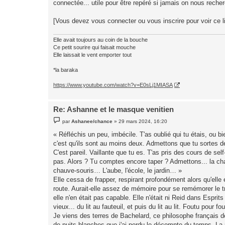
connectée... utile pour être repéré si jamais on nous recherc
[Vous devez vous connecter ou vous inscrire pour voir ce l
Elle avait toujours au coin de la bouche
Ce petit sourire qui faisait mouche
Elle laissait le vent emporter tout
*la baraka
https://www.youtube.com/watch?v=E0sLj1MIASA
Re: Ashanne et le masque venitien
M
par
Ashanee/chance
»
29 mars 2024, 16:20
e
s
« Réfléchis un peu, imbécile. T'as oublié qui tu étais, ou b
s
c'est qu'ils sont au moins deux. Admettons que tu sortes 
a
g
C'est pareil. Vaillante que tu es. T'as pris des cours de s
e
pas. Alors ? Tu comptes encore taper ? Admettons... la ch
chauve-souris… L'aube, l'école, le jardin… »
Elle cessa de frapper, respirant profondément alors qu'elle é
route. Aurait-elle assez de mémoire pour se remémorer le t
elle n'en était pas capable. Elle n'était ni Reid dans Esprit
vieux... du lit au fauteuil, et puis du lit au lit. Foutu pour f
Je viens des terres de Bachelard, ce philosophe français de
de nuits blanches que j'ai perdu le décompte du temps. La p