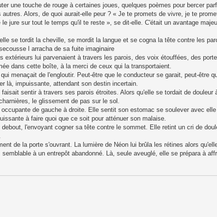
uter une touche de rouge à certaines joues, quelques poèmes pour bercer parf
autres. Alors, de quoi aurait-elle peur ? « Je te promets de vivre, je te promet
 jure sur tout le temps qu'il te reste », se dit-elle. C'était un avantage majeur
, elle se tordit la cheville, se mordit la langue et se cogna la tête contre les par
 secousse l arracha de sa fuite imaginaire
uits extérieurs lui parvenaient à travers les parois, des voix étouffées, des port
rmée dans cette boîte, à la merci de ceux qui la transportaient.
ui menaçait de l'engloutir. Peut-être que le conducteur se garait, peut-être q
ter là, impuissante, attendant son destin incertain.
it sentir à travers ses parois étroites. Alors qu'elle se tordait de douleur à l
charnières, le glissement de pas sur le sol.
occupante de gauche à droite. Elle sentit son estomac se soulever avec elle 
mpuissante à faire quoi que ce soit pour atténuer son malaise.
 debout, l'envoyant cogner sa tête contre le sommet. Elle retint un cri de doule
.
ment de la porte s'ouvrant. La lumière de Néon lui brûla les rétines alors qu'elle
, semblable à un entrepôt abandonné. Là, seule aveuglé, elle se prépara à affr