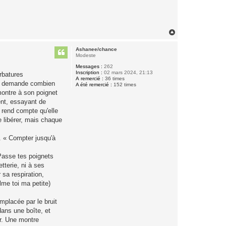
H
a
u
Ashanee/chance
t
Modeste
Messages :
262
Inscription :
02 mars 2024, 21:13
rbatures
A remercié :
36 times
 se demande combien
A été remercié :
152 times
montre à son poignet
ent, essayant de
e rend compte qu'elle
e libérer, mais chaque
s. « Compter jusqu'à
Passe tes poignets
tterie, ni à ses
 sa respiration,
lme toi ma petite)
mplacée par le bruit
dans une boîte, et
er. Une montre