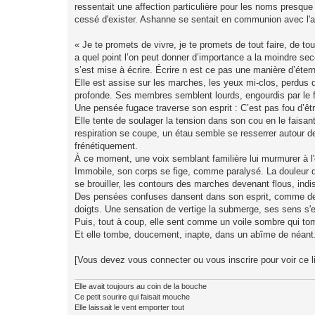
ressentait une affection particulière pour les noms presque 
cessé d'exister. Ashanne se sentait en communion avec l'au
« Je te promets de vivre, je te promets de tout faire, de tou
a quel point l’on peut donner d’importance a la moindre seco
s’est mise à écrire. Écrire n est ce pas une manière d’éte
Elle est assise sur les marches, les yeux mi-clos, perdus d
profonde. Ses membres semblent lourds, engourdis par le froi
Une pensée fugace traverse son esprit : C’est pas fou d’êt
Elle tente de soulager la tension dans son cou en le faisa
respiration se coupe, un étau semble se resserrer autour de 
frénétiquement.
À ce moment, une voix semblant familière lui murmurer à l'ore
Immobile, son corps se fige, comme paralysé. La douleur q
se brouiller, les contours des marches devenant flous, indis
Des pensées confuses dansent dans son esprit, comme des fr
doigts. Une sensation de vertige la submerge, ses sens s'
Puis, tout à coup, elle sent comme un voile sombre qui tomb
Et elle tombe, doucement, inapte, dans un abîme de néant
[Vous devez vous connecter ou vous inscrire pour voir ce l
Elle avait toujours au coin de la bouche
Ce petit sourire qui faisait mouche
Elle laissait le vent emporter tout