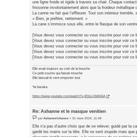
une ligne froide et rigide à travers sa chair. Chaque conta
frissonne involontairement alors que la froideur métallique 
La canne ne fait que l’effleurer. Tout son intérieur tremble,
« Bien, je préfère, nettement. »
La cane s’immisce sous elle, entre le flasque de son ventre
[Vous devez vous connecter ou vous inscrire pour voir ce l
[Vous devez vous connecter ou vous inscrire pour voir ce l
[Vous devez vous connecter ou vous inscrire pour voir ce l
[Vous devez vous connecter ou vous inscrire pour voir ce l
[Vous devez vous connecter ou vous inscrire pour voir ce l
Elle avait toujours au coin de la bouche
Ce petit sourire qui faisait mouche
Elle laissait le vent emporter tout
*la baraka
https://www.youtube.com/watch?v=E0sLj1MIASA
Re: Ashanne et le masque venitien
M
par
Ashanee/chance
»
31 mars 2024, 11:49
e
s
Elle n’a pas d’autre choix que de se relever, guidé par la 
s
gardé les mains sur la tête. Elle se sent stupide mais que po
a
g