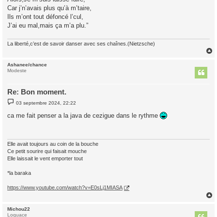
Car j’n’avais plus qu’à m’taire,
Ils m’ont tout défoncé l’cul,
J’ai eu mal,mais ça m’a plu.”
La liberté,c’est de savoir danser avec ses chaînes.(Nietzsche)
Ashanee/chance
t
Modeste
Re: Bon moment.
M
03 septembre 2024, 22:22
e
s
ca me fait penser a la java de cezigue dans le rythme
s
a
g
e
Elle avait toujours au coin de la bouche
Ce petit sourire qui faisait mouche
Elle laissait le vent emporter tout
*la baraka
https://www.youtube.com/watch?v=E0sLj1MIASA
Michou22
t
Loquace