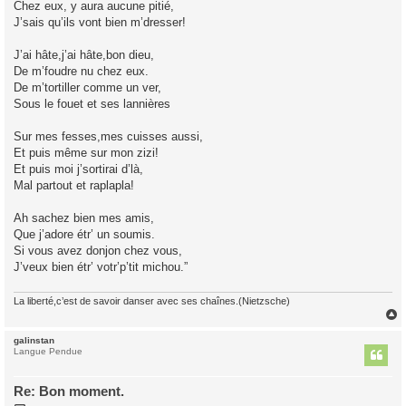
Chez eux, y aura aucune pitié,
J’sais qu’ils vont bien m’dresser!
J’ai hâte,j’ai hâte,bon dieu,
De m’foudre nu chez eux.
De m’tortiller comme un ver,
Sous le fouet et ses lannières
Sur mes fesses,mes cuisses aussi,
Et puis même sur mon zizi!
Et puis moi j’sortirai d’là,
Mal partout et raplapla!
Ah sachez bien mes amis,
Que j’adore étr’ un soumis.
Si vous avez donjon chez vous,
J’veux bien étr’ votr’p’tit michou.”
La liberté,c’est de savoir danser avec ses chaînes.(Nietzsche)
galinstan
t
Langue Pendue
Re: Bon moment.