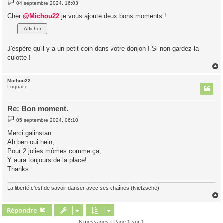
M
04 septembre 2024, 16:03
e
s
Cher
@Michou22
je vous ajoute deux bons moments !
s
a
g
e
J'espère qu'il y a un petit coin dans votre donjon ! Si non gardez la
culotte !
Michou22
t
Loquace
Re: Bon moment.
M
05 septembre 2024, 06:10
e
s
Merci galinstan.
s
Ah ben oui hein,
a
g
Pour 2 jolies mômes comme ça,
e
Y aura toujours de la place!
Thanks.
La liberté,c’est de savoir danser avec ses chaînes.(Nietzsche)
Répondre
t
6 messages • Page
1
sur
1