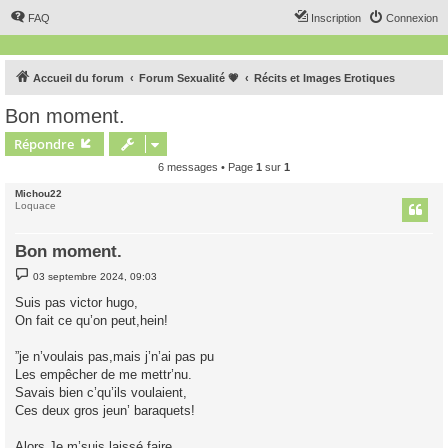
FAQ
Inscription
Connexion
Accueil du forum
Forum Sexualité 💗
Récits et Images Erotiques
Bon moment.
Répondre
6 messages • Page
1
sur
1
Michou22
Loquace
Bon moment.
M
03 septembre 2024, 09:03
e
s
Suis pas victor hugo,
s
On fait ce qu’on peut,hein!
a
g
e
”je n’voulais pas,mais j’n’ai pas pu
Les empêcher de me mettr’nu.
Savais bien c’qu’ils voulaient,
Ces deux gros jeun’ baraquets!
Alors,Je m’suis laissé faire,