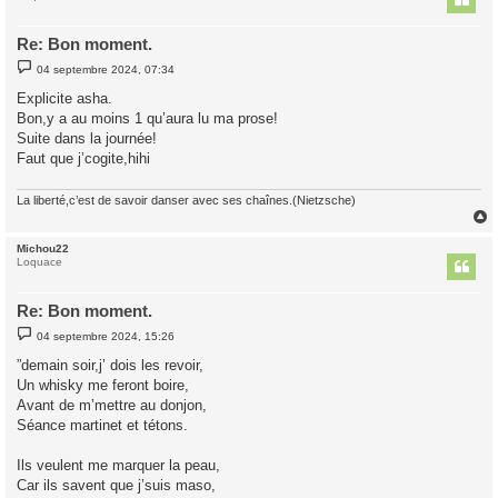
Re: Bon moment.
M
04 septembre 2024, 07:34
e
s
Explicite asha.
s
Bon,y a au moins 1 qu’aura lu ma prose!
a
g
Suite dans la journée!
e
Faut que j’cogite,hihi
La liberté,c’est de savoir danser avec ses chaînes.(Nietzsche)
Michou22
t
Loquace
Re: Bon moment.
M
04 septembre 2024, 15:26
e
s
”demain soir,j’ dois les revoir,
s
Un whisky me feront boire,
a
g
Avant de m’mettre au donjon,
e
Séance martinet et tétons.
Ils veulent me marquer la peau,
Car ils savent que j’suis maso,