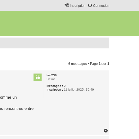
Inscription
Connexion
6 messages • Page
1
sur
1
leo230
Calme
Messages :
2
Inscription :
11 juillet 2025, 15:49
 comme un
les rencontres entre
H
a