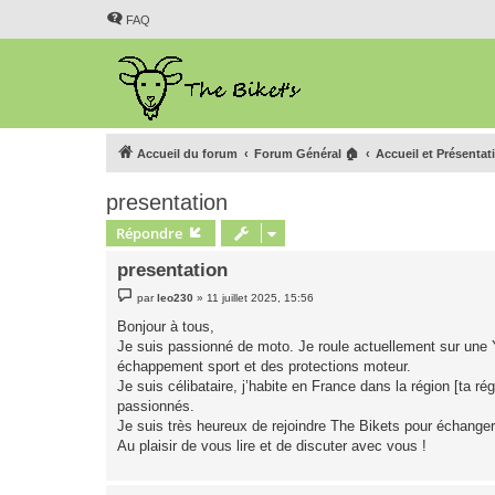
FAQ
Accueil du forum
Forum Général 🏠
Accueil et Présentat
presentation
Répondre
presentation
M
par
leo230
»
11 juillet 2025, 15:56
e
s
Bonjour à tous,
s
Je suis passionné de moto. Je roule actuellement sur un
a
g
échappement sport et des protections moteur.
e
Je suis célibataire, j’habite en France dans la région [ta r
passionnés.
Je suis très heureux de rejoindre The Bikets pour échanger
Au plaisir de vous lire et de discuter avec vous !