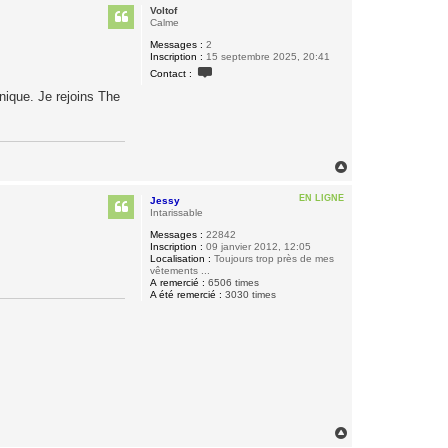
u
Voltof
t
Calme
Messages :
2
Inscription :
15 septembre 2025, 20:41
C
Contact :
o
n
nique. Je rejoins The
t
a
c
t
e
r
H
V
a
o
u
EN LIGNE
l
Jessy
t
t
Intarissable
o
Messages :
22842
f
Inscription :
09 janvier 2012, 12:05
Localisation :
Toujours trop près de mes
vêtements ...
A remercié :
6506 times
A été remercié :
3030 times
H
a