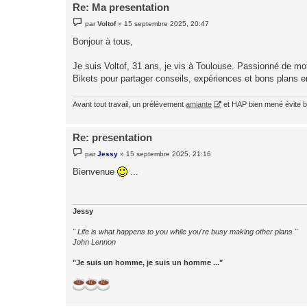
Re: Ma presentation
M
par
Voltof
»
15 septembre 2025, 20:47
e
s
Bonjour à tous,
s
a
g
Je suis Voltof, 31 ans, je vis à Toulouse. Passionné de mot
e
Bikets pour partager conseils, expériences et bons plans e
Avant tout travail, un prélèvement
amiante
et HAP bien mené évite b
Re: presentation
M
par
Jessy
»
15 septembre 2025, 21:16
e
s
Bienvenue
...
s
a
g
e
Jessy
" Life is what happens to you while you're busy making other plans "
John Lennon
"Je suis un homme, je suis un homme ..."