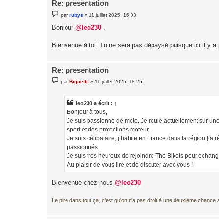
Re: presentation
M
par
rubys
»
11 juillet 2025, 16:03
e
s
Bonjour
@leo230
,
s
a
g
Bienvenue à toi. Tu ne sera pas dépaysé puisque ici il y a 
e
Re: presentation
M
par
Biquette
»
11 juillet 2025, 18:25
e
s
s
a
leo230
a écrit :
↑
g
Bonjour à tous,
e
Je suis passionné de moto. Je roule actuellement sur 
sport et des protections moteur.
Je suis célibataire, j’habite en France dans la région [ta 
passionnés.
Je suis très heureux de rejoindre The Bikets pour échange
Au plaisir de vous lire et de discuter avec vous !
Bienvenue chez nous
@leo230
Le pire dans tout ça, c'est qu'on n'a pas droit à une deuxième chance al