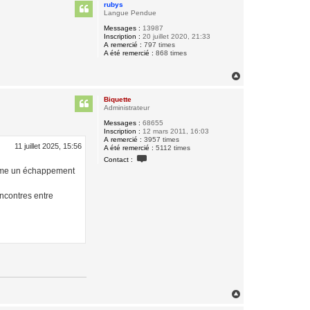
u
rubys
t
Langue Pendue
Messages :
13987
Inscription :
20 juillet 2020, 21:33
A remercié :
797 times
A été remercié :
868 times
H
a
u
Biquette
t
Administrateur
Messages :
68655
Inscription :
12 mars 2011, 16:03
A remercié :
3957 times
11 juillet 2025, 15:56
A été remercié :
5112 times
C
Contact :
o
omme un échappement
n
t
a
encontres entre
c
t
e
r
B
i
q
u
e
t
t
e
H
a