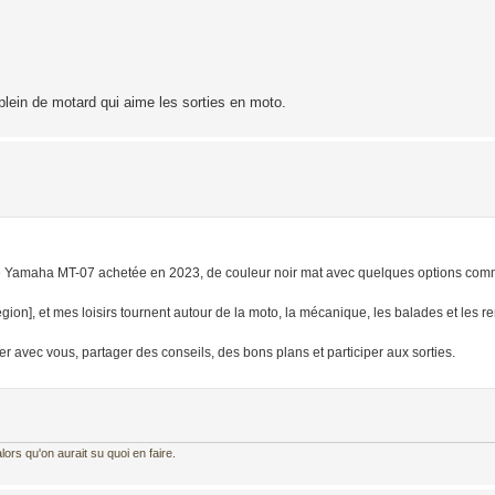
plein de motard qui aime les sorties en moto.
une Yamaha MT-07 achetée en 2023, de couleur noir mat avec quelques options c
région], et mes loisirs tournent autour de la moto, la mécanique, les balades et les r
r avec vous, partager des conseils, des bons plans et participer aux sorties.
ors qu'on aurait su quoi en faire.