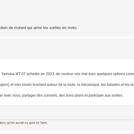
plein de motard qui aime les sorties en moto.
une Yamaha MT-07 achetée en 2023, de couleur noir mat avec quelques options c
région], et mes loisirs tournent autour de la moto, la mécanique, les balades et les r
r avec vous, partager des conseils, des bons plans et participer aux sorties.
ors qu'on aurait su quoi en faire.