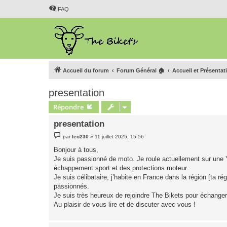
FAQ
Accueil du forum
Forum Général 🏠
Accueil et Présentat
presentation
Répondre
presentation
M
par
leo230
»
11 juillet 2025, 15:56
e
s
Bonjour à tous,
s
Je suis passionné de moto. Je roule actuellement sur un
a
g
échappement sport et des protections moteur.
e
Je suis célibataire, j’habite en France dans la région [ta r
passionnés.
Je suis très heureux de rejoindre The Bikets pour échanger
Au plaisir de vous lire et de discuter avec vous !