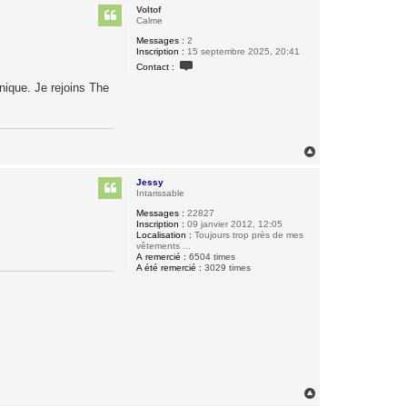
u
Voltof
t
Calme
Messages :
2
Inscription :
15 septembre 2025, 20:41
C
Contact :
o
n
nique. Je rejoins The
t
a
c
t
e
r
H
V
a
o
u
l
Jessy
t
t
Intarissable
o
Messages :
22827
f
Inscription :
09 janvier 2012, 12:05
Localisation :
Toujours trop près de mes
vêtements ...
A remercié :
6504 times
A été remercié :
3029 times
H
a