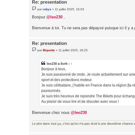
Re: presentation
M
par
rubys
»
11 juillet 2025, 16:03
e
s
Bonjour
@leo230
,
s
a
g
Bienvenue à toi. Tu ne sera pas dépaysé puisque ici il y a 
e
Re: presentation
M
par
Biquette
»
11 juillet 2025, 18:25
e
s
s
a
leo230
a écrit :
↑
g
Bonjour à tous,
e
Je suis passionné de moto. Je roule actuellement sur 
sport et des protections moteur.
Je suis célibataire, j’habite en France dans la région [ta 
passionnés.
Je suis très heureux de rejoindre The Bikets pour échange
Au plaisir de vous lire et de discuter avec vous !
Bienvenue chez nous
@leo230
Le pire dans tout ça, c'est qu'on n'a pas droit à une deuxième chance al