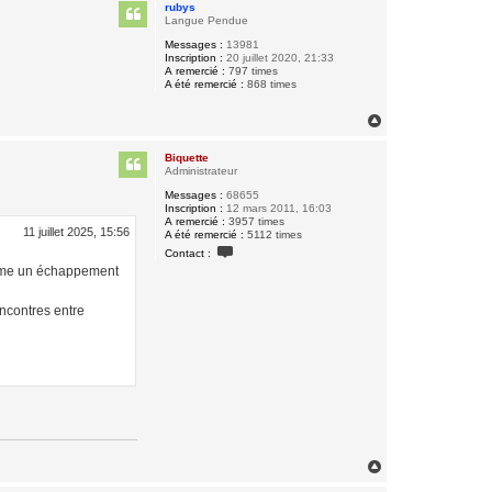
u
rubys
t
Langue Pendue
Messages :
13981
Inscription :
20 juillet 2020, 21:33
A remercié :
797 times
A été remercié :
868 times
H
a
u
Biquette
t
Administrateur
Messages :
68655
Inscription :
12 mars 2011, 16:03
A remercié :
3957 times
11 juillet 2025, 15:56
A été remercié :
5112 times
C
Contact :
o
omme un échappement
n
t
a
encontres entre
c
t
e
r
B
i
q
u
e
t
t
e
H
a