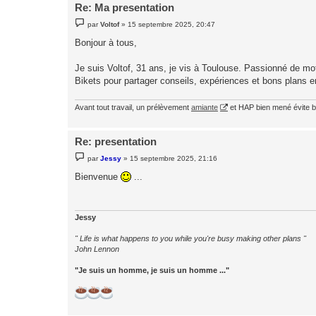
Re: Ma presentation
M
par
Voltof
»
15 septembre 2025, 20:47
e
s
Bonjour à tous,
s
a
g
Je suis Voltof, 31 ans, je vis à Toulouse. Passionné de mot
e
Bikets pour partager conseils, expériences et bons plans e
Avant tout travail, un prélèvement
amiante
et HAP bien mené évite b
Re: presentation
M
par
Jessy
»
15 septembre 2025, 21:16
e
s
Bienvenue
...
s
a
g
e
Jessy
" Life is what happens to you while you're busy making other plans "
John Lennon
"Je suis un homme, je suis un homme ..."