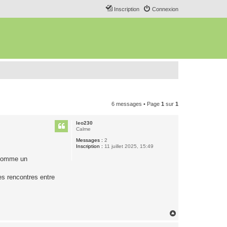
Inscription
Connexion
6 messages • Page
1
sur
1
leo230
Calme
Messages :
2
Inscription :
11 juillet 2025, 15:49
 comme un
les rencontres entre
H
a