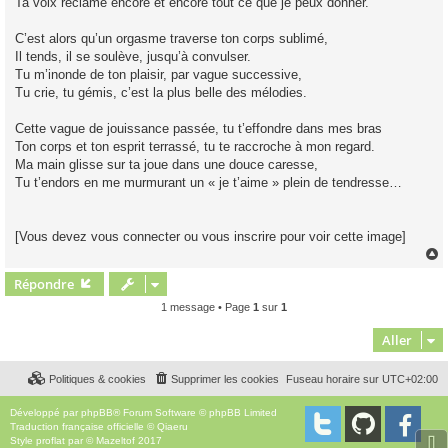
Ta voix réclame encore et encore tout ce que je peux donner.
C’est alors qu’un orgasme traverse ton corps sublimé,
Il tends, il se soulève, jusqu’à convulser.
Tu m’inonde de ton plaisir, par vague successive,
Tu crie, tu gémis, c’est la plus belle des mélodies.
Cette vague de jouissance passée, tu t’effondre dans mes bras
Ton corps et ton esprit terrassé, tu te raccroche à mon regard.
Ma main glisse sur ta joue dans une douce caresse,
Tu t’endors en me murmurant un « je t’aime » plein de tendresse…
[Vous devez vous connecter ou vous inscrire pour voir cette image]
Répondre
t
1 message • Page
1
sur
1
Aller
Politiques & cookies
Supprimer les cookies
Fuseau horaire sur
UTC+02:00
Développé par
phpBB
® Forum Software © phpBB Limited
Traduction française officielle
©
Qiaeru
⇩
Style
proflat
par ©
Mazeltof
2017