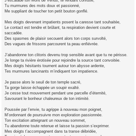
J’escalade ton Mont de Vénus, te rendant confuse,
Tu murmures des mots doux et passionné,
Me suppliant de toucher ton petit bouton gonflé.
Mes doigts devenant impatients posent la caresse tant souhaitée,
Le contact est tendre et brûlant, ta respiration devient courte et
saccadée.
Des spasmes de plaisir secouent alors ton corps survolté,
Des vagues de frissons parcourent ta peau enfiévrée.
J’abandonne ton clitoris devenu trop sensible avant que tu ne périsse.
Je longe ta rivière érotisée pour rejoindre la source tant convoitée.
Mes doigts hésitants tournent autour ton abysse ardente,
Tes murmures lancinants m’indiquent ton impatience.
Je passe alors le seuil de ton temple sacré,
Ta gorge laisse échappée un soupir exalté.
Je cesse tout mouvement pendant une parcelle d’éternité,
Savourant le bonheur chaleureux de ton intimité.
Poussée par l’envie, tu agrippe à nouveau mon poignet,
M’ordonnant de poursuivre mon exploration passionnée.
Ton excitation atteignant un nouveau sommet,
Tu abandonne toute retenue et laisse ta passion s’exprimer.
Mes doigts t’accompagnent dans ta transe débridée,