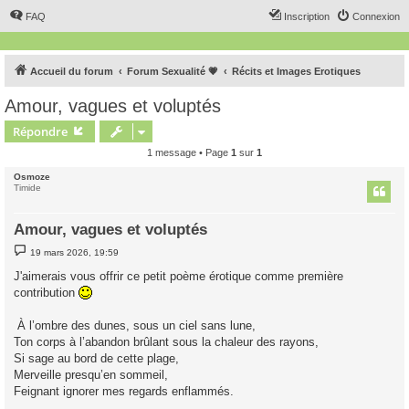
FAQ
Inscription
Connexion
Accueil du forum
Forum Sexualité 💗
Récits et Images Erotiques
Amour, vagues et voluptés
Répondre
1 message • Page
1
sur
1
Osmoze
Timide
Amour, vagues et voluptés
M
19 mars 2026, 19:59
e
s
J'aimerais vous offrir ce petit poème érotique comme première
s
contribution
a
g
e
À l’ombre des dunes, sous un ciel sans lune,
Ton corps à l’abandon brûlant sous la chaleur des rayons,
Si sage au bord de cette plage,
Merveille presqu’en sommeil,
Feignant ignorer mes regards enflammés.