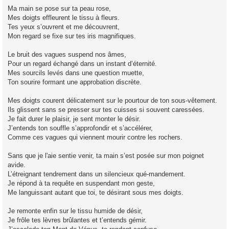
Ma main se pose sur ta peau rose,
Mes doigts effleurent le tissu à fleurs.
Tes yeux s’ouvrent et me découvrent,
Mon regard se fixe sur tes iris magnifiques.
Le bruit des vagues suspend nos âmes,
Pour un regard échangé dans un instant d’éternité.
Mes sourcils levés dans une question muette,
Ton sourire formant une approbation discrète.
Mes doigts courent délicatement sur le pourtour de ton sous-vêtement.
Ils glissent sans se presser sur tes cuisses si souvent caressées.
Je fait durer le plaisir, je sent monter le désir.
J’entends ton souffle s’approfondir et s’accélérer,
Comme ces vagues qui viennent mourir contre les rochers.
Sans que je l'aie sentie venir, ta main s’est posée sur mon poignet
avide.
L’étreignant tendrement dans un silencieux qué-mandement.
Je répond à ta requête en suspendant mon geste,
Me languissant autant que toi, te désirant sous mes doigts.
Je remonte enfin sur le tissu humide de désir,
Je frôle tes lèvres brûlantes et t’entends gémir.