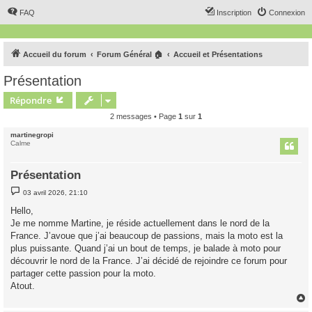
FAQ
Inscription
Connexion
Accueil du forum
Forum Général 🏠
Accueil et Présentations
Présentation
Répondre
2 messages • Page
1
sur
1
martinegropi
Calme
Présentation
M
03 avril 2026, 21:10
e
s
Hello,
s
Je me nomme Martine, je réside actuellement dans le nord de la
a
g
France. J’avoue que j’ai beaucoup de passions, mais la moto est la
e
plus puissante. Quand j’ai un bout de temps, je balade à moto pour
découvrir le nord de la France. J’ai décidé de rejoindre ce forum pour
partager cette passion pour la moto.
Atout.