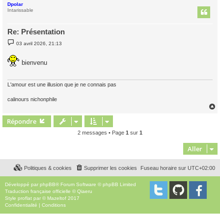
Dpolar
t
Intarissable
Re: Présentation
M
03 avril 2026, 21:13
e
s
s
bienvenu
a
g
e
L'amour est une illusion que je ne connais pas
calinours nichonphile
Répondre
t
2 messages • Page
1
sur
1
Aller
Politiques & cookies
Supprimer les cookies
Fuseau horaire sur
UTC+02:00
Développé par
phpBB
® Forum Software © phpBB Limited
Traduction française officielle
©
Qiaeru
Style
proflat
par ©
Mazeltof
2017
Confidentialité
|
Conditions