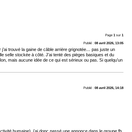
Page
1
sur
1
Publié :
08 avril 2026, 13:05
j’ai trouvé la gaine de câble arrière grignotée… pas juste un
e selle stockée à côté. J’ai tenté des pièges basiques et du
llon, mais aucune idée de ce qui est sérieux ou pas. Si quelqu’un
Publié :
08 avril 2026, 14:18
'activité humaine), j'ai donc passé une annonce dans le groupe fb