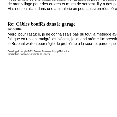
de mon village pour des crottes et mues de serpent. Il y a des pa
Et sinon en allant dans une animalerie on peut aussi en récupére
Re: Câbles bouffés dans le garage
par
Aldina
Merci pour l’astuce, je ne connaissais pas du tout la méthode ave
fait que ça revient malgré les pièges, j’ai quand même l’impressi
le Brabant wallon pour régler le problème à la source, parce que
Développé par
phpBB
® Forum Software © phpBB Limited
Traduction française officielle
©
Qiaeru