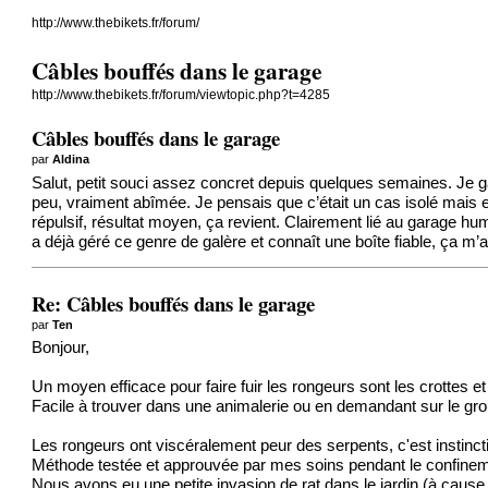
http://www.thebikets.fr/forum/
Câbles bouffés dans le garage
http://www.thebikets.fr/forum/viewtopic.php?t=4285
Câbles bouffés dans le garage
par
Aldina
Salut, petit souci assez concret depuis quelques semaines. Je ga
peu, vraiment abîmée. Je pensais que c’était un cas isolé mais e
répulsif, résultat moyen, ça revient. Clairement lié au garage hu
a déjà géré ce genre de galère et connaît une boîte fiable, ça m’a
Re: Câbles bouffés dans le garage
par
Ten
Bonjour,
Un moyen efficace pour faire fuir les rongeurs sont les crottes 
Facile à trouver dans une animalerie ou en demandant sur le grou
Les rongeurs ont viscéralement peur des serpents, c'est instinctif 
Méthode testée et approuvée par mes soins pendant le confinem
Nous avons eu une petite invasion de rat dans le jardin (à cause 