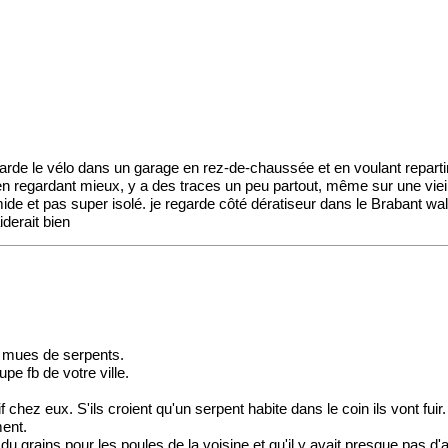
rde le vélo dans un garage en rez-de-chaussée et en voulant repartir 
n regardant mieux, y a des traces un peu partout, même sur une vieill
mide et pas super isolé. je regarde côté dératiseur dans le Brabant wa
iderait bien
et mues de serpents.
pe fb de votre ville.
chez eux. S'ils croient qu'un serpent habite dans le coin ils vont fuir.
ent.
du grains pour les poules de la voisine et qu'il y avait presque pas d