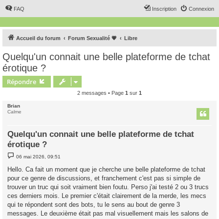
FAQ
Inscription
Connexion
Accueil du forum
Forum Sexualité 💗
Libre
Quelqu'un connait une belle plateforme de tchat
érotique ?
Répondre
2 messages • Page
1
sur
1
Brian
Calme
Quelqu'un connait une belle plateforme de tchat
érotique ?
M
06 mai 2026, 09:51
e
s
Hello. Ca fait un moment que je cherche une belle plateforme de tchat
s
pour ce genre de discussions, et franchement c'est pas si simple de
a
g
trouver un truc qui soit vraiment bien foutu. Perso j'ai testé 2 ou 3 trucs
e
ces derniers mois. Le premier c'était clairement de la merde, les mecs
qui te répondent sont des bots, tu le sens au bout de genre 3
messages. Le deuxième était pas mal visuellement mais les salons de