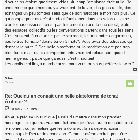
discussion étaient quasiment vides, du coup l'ambiance était nulle. Je
cherche quelque chose ou y'a vraiment de la vie, des gens actifs, des
échanges un peu torrides sans que ce soit hardcore à mort non plus. Ce
qui compte pour moi c'est surtout l'ambiance dans les salons. J'aime
bien les discussions libres, pas forcément en one-to-one direct, plutôt
des espaces collectifs ou les conversations partent dans tous les sens.
C'est souvent là que sa se passe vraiment, les rencontres organiques,
pas le truc formaté "décris toi en 3 mots". Vous avez des adresses qui
tiennent la route ? Des belle plateforme ou la modération est pas trop
étouffante mais ou les comportements vraiment relous sont quand
même gérés... parce que ça aussi c'est important.
Les applis mobile ça marche aussi pour vous ou vous préférez le web ?
Brian
t
Calme
Re: Quelqu'un connait une belle plateforme de tchat
érotique ?
M
20 mai 2026, 18:50
e
s
Ah et je précise un truc que j'aurais du mettre dans mon premier
s
message... ce qui m'a vraiment fait changer d'avis sur la question c'est
a
g
le moment ou j'ai réalisé que les salons actifs sa dépend aussi
e
beaucoup de l'heure de connexion. Genre le même endroit peut être
mort a 19h et complètement vivant passé 23h. J'ai testé chatnow très