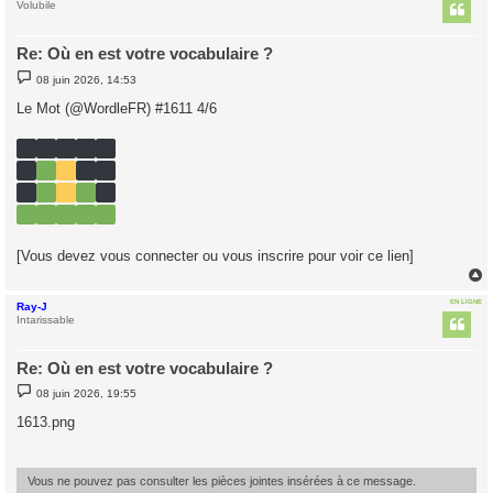
t
Volubile
Re: Où en est votre vocabulaire ?
M
08 juin 2026, 14:53
e
s
Le Mot (@WordleFR) #1611 4/6
s
a
g
e
[Vous devez vous connecter ou vous inscrire pour voir ce lien]
EN LIGNE
Ray-J
t
Intarissable
Re: Où en est votre vocabulaire ?
M
08 juin 2026, 19:55
e
s
1613.png
s
a
g
e
Vous ne pouvez pas consulter les pièces jointes insérées à ce message.