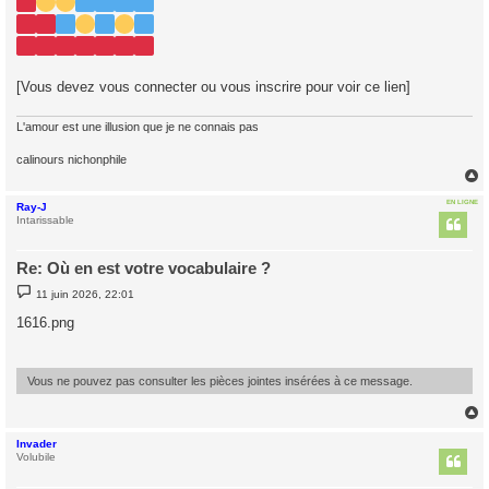
[Vous devez vous connecter ou vous inscrire pour voir ce lien]
L'amour est une illusion que je ne connais pas
calinours nichonphile
EN LIGNE
Ray-J
t
Intarissable
Re: Où en est votre vocabulaire ?
M
11 juin 2026, 22:01
e
s
1616.png
s
a
g
e
Vous ne pouvez pas consulter les pièces jointes insérées à ce message.
Invader
t
Volubile