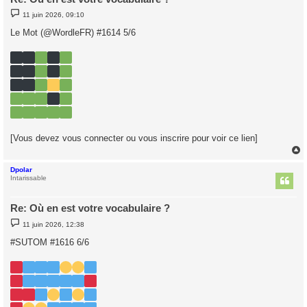
M
11 juin 2026, 09:10
e
s
Le Mot (@WordleFR) #1614 5/6
s
a
g
e
[Vous devez vous connecter ou vous inscrire pour voir ce lien]
Dpolar
t
Intarissable
Re: Où en est votre vocabulaire ?
M
11 juin 2026, 12:38
e
s
#SUTOM #1616 6/6
s
a
g
e