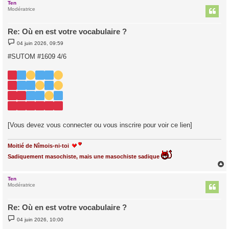
Ten
t
Modératrice
Re: Où en est votre vocabulaire ?
M
04 juin 2026, 09:59
e
s
#SUTOM #1609 4/6
s
a
g
e
[Vous devez vous connecter ou vous inscrire pour voir ce lien]
Moitié de Nîmois-ni-toi
Sadiquement masochiste, mais une masochiste sadique
Ten
t
Modératrice
Re: Où en est votre vocabulaire ?
M
04 juin 2026, 10:00
e