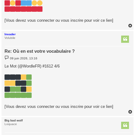
[Vous devez vous connecter ou vous inscrire pour voir ce lien]
Invader
t
Volubile
Re: Où en est votre vocabulaire ?
M
09 juin 2026, 13:16
e
s
Le Mot (@WordleFR) #1612 4/6
s
a
g
e
[Vous devez vous connecter ou vous inscrire pour voir ce lien]
Big bad wolf
t
Loquace