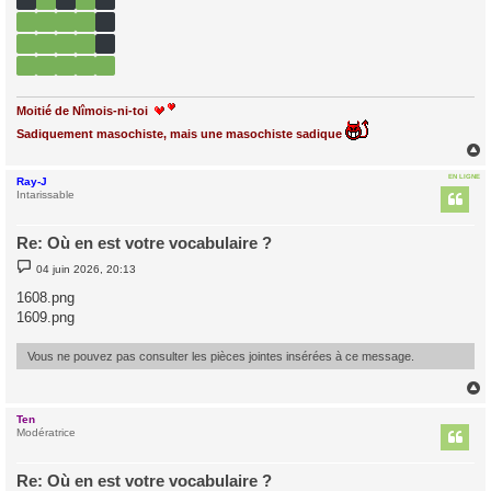
Moitié de Nîmois-ni-toi
Sadiquement masochiste, mais une masochiste sadique
EN LIGNE
Ray-J
t
Intarissable
Re: Où en est votre vocabulaire ?
M
04 juin 2026, 20:13
e
s
1608.png
s
1609.png
a
g
e
Vous ne pouvez pas consulter les pièces jointes insérées à ce message.
Ten
t
Modératrice
Re: Où en est votre vocabulaire ?