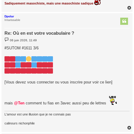
Sadiquement masochiste, mais une masochiste sadique
Dpolar
t
Intarissable
Re: Où en est votre vocabulaire ?
M
06 juin 2026, 11:49
e
s
#SUTOM #1611 3/6
s
a
g
e
[Vous devez vous connecter ou vous inscrire pour voir ce lien]
mais
@Ten
comment tu fias en 3avec aussi peu de lettres
L'amour est une illusion que je ne connais pas
calinours nichonphile