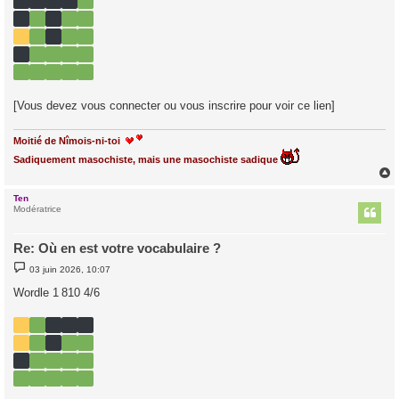
e
[Vous devez vous connecter ou vous inscrire pour voir ce lien]
Moitié de Nîmois-ni-toi
Sadiquement masochiste, mais une masochiste sadique
Ten
t
Modératrice
Re: Où en est votre vocabulaire ?
M
03 juin 2026, 10:07
e
s
Wordle 1 810 4/6
s
a
g
e