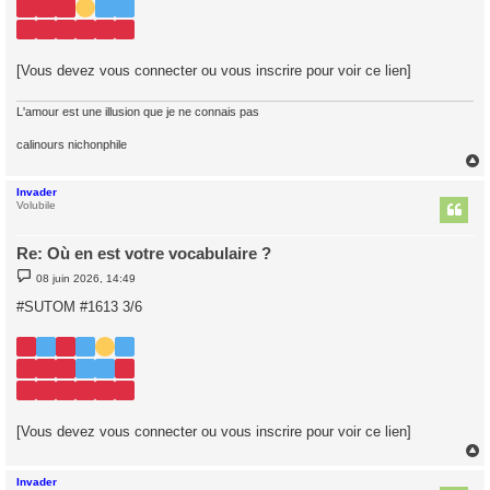
[Vous devez vous connecter ou vous inscrire pour voir ce lien]
L'amour est une illusion que je ne connais pas
calinours nichonphile
Invader
t
Volubile
Re: Où en est votre vocabulaire ?
M
08 juin 2026, 14:49
e
s
#SUTOM #1613 3/6
s
a
g
e
[Vous devez vous connecter ou vous inscrire pour voir ce lien]
Invader