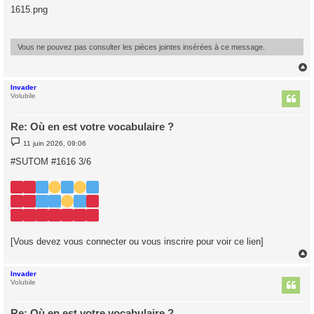
s
1615.png
s
a
g
e
Vous ne pouvez pas consulter les pièces jointes insérées à ce message.
Invader
t
Volubile
Re: Où en est votre vocabulaire ?
M
11 juin 2026, 09:06
e
s
#SUTOM #1616 3/6
s
a
g
e
[Vous devez vous connecter ou vous inscrire pour voir ce lien]
Invader
t
Volubile
Re: Où en est votre vocabulaire ?