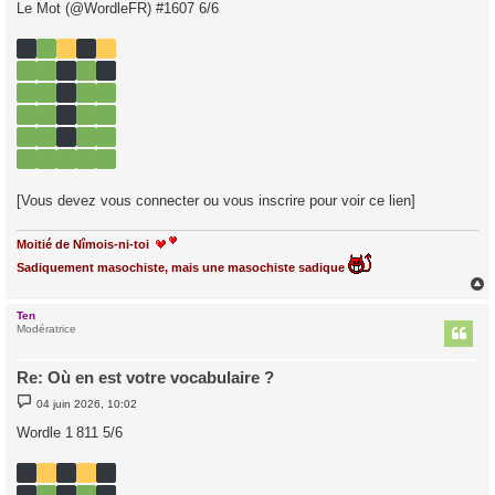
s
Le Mot (@WordleFR) #1607 6/6
s
a
g
e
[Vous devez vous connecter ou vous inscrire pour voir ce lien]
Moitié de Nîmois-ni-toi
Sadiquement masochiste, mais une masochiste sadique
Ten
t
Modératrice
Re: Où en est votre vocabulaire ?
M
04 juin 2026, 10:02
e
s
Wordle 1 811 5/6
s
a
g
e