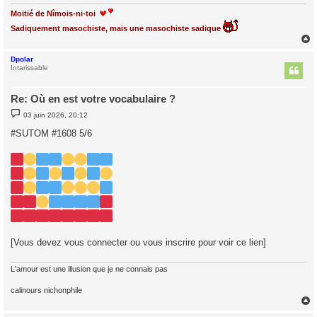
Moitié de Nîmois-ni-toi
Sadiquement masochiste, mais une masochiste sadique
Dpolar
t
Intarissable
Re: Où en est votre vocabulaire ?
M
03 juin 2026, 20:12
e
s
#SUTOM #1608 5/6
s
a
g
e
[Vous devez vous connecter ou vous inscrire pour voir ce lien]
L'amour est une illusion que je ne connais pas
calinours nichonphile