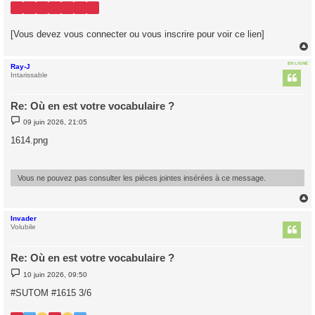
[Vous devez vous connecter ou vous inscrire pour voir ce lien]
EN LIGNE
Ray-J
t
Intarissable
Re: Où en est votre vocabulaire ?
M
09 juin 2026, 21:05
e
s
1614.png
s
a
g
e
Vous ne pouvez pas consulter les pièces jointes insérées à ce message.
Invader
t
Volubile
Re: Où en est votre vocabulaire ?
M
10 juin 2026, 09:50
e
s
#SUTOM #1615 3/6
s
a
g