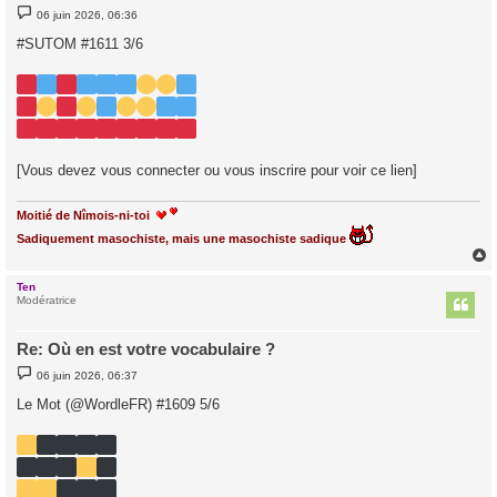
M
06 juin 2026, 06:36
e
s
#SUTOM #1611 3/6
s
a
g
e
[Vous devez vous connecter ou vous inscrire pour voir ce lien]
Moitié de Nîmois-ni-toi
Sadiquement masochiste, mais une masochiste sadique
Ten
t
Modératrice
Re: Où en est votre vocabulaire ?
M
06 juin 2026, 06:37
e
s
Le Mot (@WordleFR) #1609 5/6
s
a
g
e