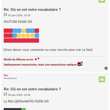
Re: Où en est votre vocabulaire ?
M
03 juin 2026, 10:05
e
s
#SUTOM #1608 3/6
s
a
g
e
[Vous devez vous connecter ou vous inscrire pour voir ce lien]
Moitié de Nîmois-ni-toi
Sadiquement masochiste, mais une masochiste sadique
Ten
t
Modératrice
Re: Où en est votre vocabulaire ?
M
03 juin 2026, 10:06
e
s
Le Mot (@WordleFR) #1606 5/6
s
a
g