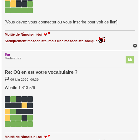
[Vous devez vous connecter ou vous inscrire pour voir ce lien]
Moitié de Nîmois-ni-toi
Sadiquement masochiste, mais une masochiste sadique
Ten
t
Modératrice
Re: Où en est votre vocabulaire ?
M
06 juin 2026, 06:39
e
s
Wordle 1 813 5/6
s
a
g
e
Moitié de Nîmois-ni-toi