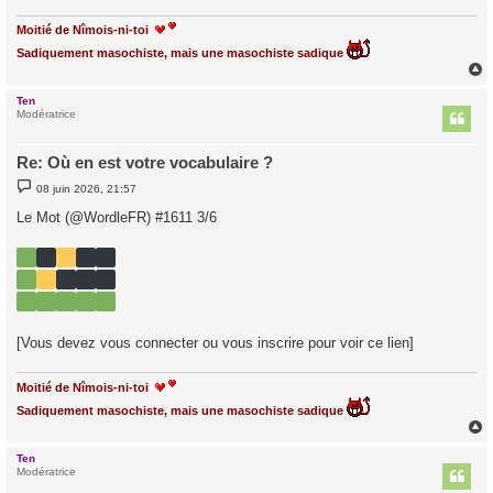
Moitié de Nîmois-ni-toi
Sadiquement masochiste, mais une masochiste sadique
Ten
t
Modératrice
Re: Où en est votre vocabulaire ?
M
08 juin 2026, 21:57
e
s
Le Mot (@WordleFR) #1611 3/6
s
a
g
e
[Vous devez vous connecter ou vous inscrire pour voir ce lien]
Moitié de Nîmois-ni-toi
Sadiquement masochiste, mais une masochiste sadique
Ten
t
Modératrice