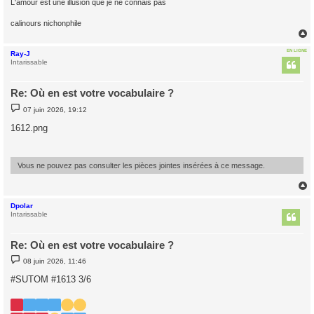
L'amour est une illusion que je ne connais pas
calinours nichonphile
EN LIGNE
Ray-J
t
Intarissable
Re: Où en est votre vocabulaire ?
M
07 juin 2026, 19:12
e
s
1612.png
s
a
g
e
Vous ne pouvez pas consulter les pièces jointes insérées à ce message.
Dpolar
t
Intarissable
Re: Où en est votre vocabulaire ?
M
08 juin 2026, 11:46
e
s
#SUTOM #1613 3/6
s
a
g
e