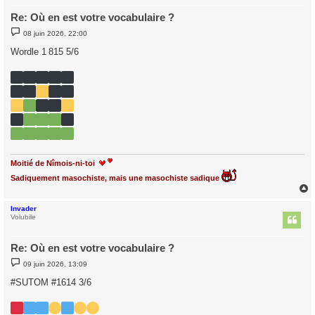
Re: Où en est votre vocabulaire ?
M
08 juin 2026, 22:00
e
s
Wordle 1 815 5/6
s
a
g
e
Moitié de Nîmois-ni-toi
Sadiquement masochiste, mais une masochiste sadique
Invader
t
Volubile
Re: Où en est votre vocabulaire ?
M
09 juin 2026, 13:09
e
s
#SUTOM #1614 3/6
s
a
g
e