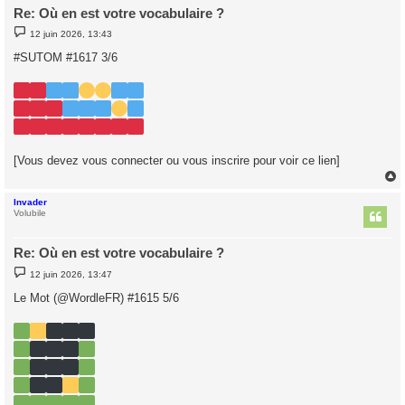
Re: Où en est votre vocabulaire ?
M
12 juin 2026, 13:43
e
s
#SUTOM #1617 3/6
s
a
g
e
[Vous devez vous connecter ou vous inscrire pour voir ce lien]
Invader
t
Volubile
Re: Où en est votre vocabulaire ?
M
12 juin 2026, 13:47
e
s
Le Mot (@WordleFR) #1615 5/6
s
a
g
e