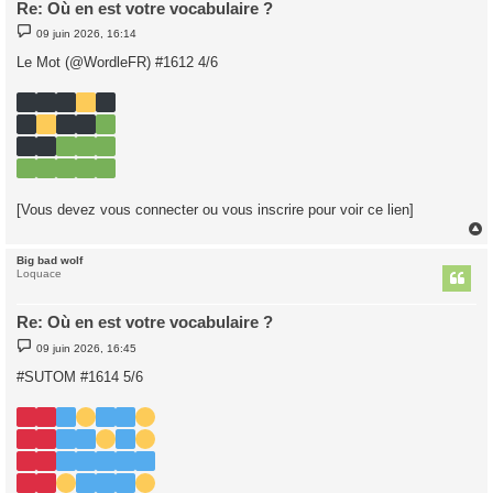
Re: Où en est votre vocabulaire ?
M
09 juin 2026, 16:14
e
s
Le Mot (@WordleFR) #1612 4/6
s
a
g
e
[Vous devez vous connecter ou vous inscrire pour voir ce lien]
Big bad wolf
t
Loquace
Re: Où en est votre vocabulaire ?
M
09 juin 2026, 16:45
e
s
#SUTOM #1614 5/6
s
a
g
e