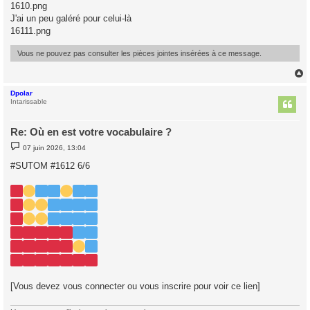
s
1610.png
s
J'ai un peu galéré pour celui-là
a
g
16111.png
e
Vous ne pouvez pas consulter les pièces jointes insérées à ce message.
Dpolar
t
Intarissable
Re: Où en est votre vocabulaire ?
M
07 juin 2026, 13:04
e
s
#SUTOM #1612 6/6
s
a
g
e
[Vous devez vous connecter ou vous inscrire pour voir ce lien]