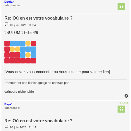
Dpolar
t
Intarissable
Re: Où en est votre vocabulaire ?
M
10 juin 2026, 11:54
e
s
#SUTOM #1615 4/6
s
a
g
e
[Vous devez vous connecter ou vous inscrire pour voir ce lien]
L'amour est une illusion que je ne connais pas
calinours nichonphile
EN LIGNE
Ray-J
t
Intarissable
Re: Où en est votre vocabulaire ?
M
10 juin 2026, 21:44
e