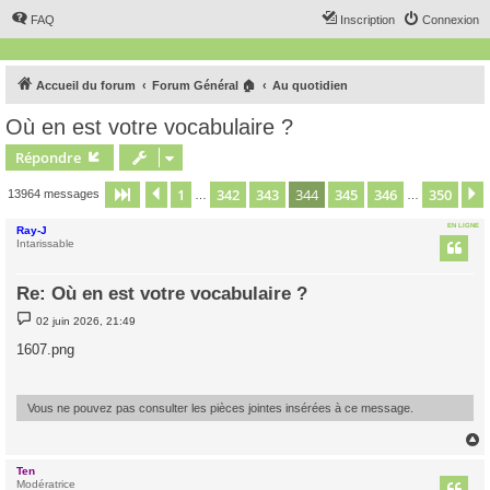
FAQ
Inscription
Connexion
Accueil du forum
Forum Général 🏠
Au quotidien
Où en est votre vocabulaire ?
Répondre
1
342
343
344
345
346
350
Page
344
Précédent
sur
350
13964 messages
…
…
EN LIGNE
Ray-J
Intarissable
Re: Où en est votre vocabulaire ?
M
02 juin 2026, 21:49
e
s
1607.png
s
a
g
e
Vous ne pouvez pas consulter les pièces jointes insérées à ce message.
Ten
t
Modératrice