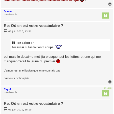
Sadiquement masochiste, mais une masochiste sadique
Dpolar
t
Intarissable
Re: Où en est votre vocabulaire ?
M
06 juin 2026, 13:51
e
s
s
a
Ten
a écrit :
↑
g
Toi aussi tu l'as fait en 3 coups
e
oui mais le deuxime mot j'ia presque tout les lettres et une qui me
manquer c'etait la jaune du premier
L'amour est une illusion que je ne connais pas
calinours nichonphile
EN LIGNE
Ray-J
t
Intarissable
Re: Où en est votre vocabulaire ?
M
06 juin 2026, 18:19
e