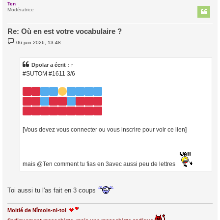
Ten
t
Modératrice
Re: Où en est votre vocabulaire ?
M
06 juin 2026, 13:48
e
s
s
a
Dpolar
a écrit :
↑
g
#SUTOM #1611 3/6
e
[Vous devez vous connecter ou vous inscrire pour voir ce lien]
mais @Ten comment tu fias en 3avec aussi peu de lettres
Toi aussi tu l'as fait en 3 coups
Moitié de Nîmois-ni-toi