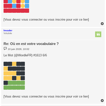
e
[Vous devez vous connecter ou vous inscrire pour voir ce lien]
Invader
t
Volubile
Re: Où en est votre vocabulaire ?
M
10 juin 2026, 10:02
e
s
Le Mot (@WordleFR) #1613 6/6
s
a
g
e
[Vous devez vous connecter ou vous inscrire pour voir ce lien]