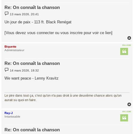
Re: On connaît la chanson
M
13 mars 2026, 20:41
e
s
Un jour de paix - 113 ft. Black Renégat
s
a
g
[Vous devez vous connecter ou vous inscrire pour voir ce lien]
e
EN LIGNE
Biquette
t
Administrateur
Re: On connaît la chanson
M
14 mars 2026, 18:32
e
s
We want peace - Lenny Kravitz
s
a
g
e
Le pire dans tout ça, c'est qu'on n'a pas droit à une deuxième chance alors qu'on
aurait su quoi en faire.
EN LIGNE
Ray-J
t
Intarissable
Re: On connaît la chanson