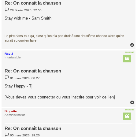
Re: On connaît la chanson
M
28 février 2026, 22:55
e
s
Stay with me - Sam Smith
s
a
g
e
Le pire dans tout ça, c'est qu'on n'a pas droit à une deuxième chance alors qu'on
aurait su quoi en faire.
EN LIGNE
Ray-J
t
Intarissable
Re: On connaît la chanson
M
01 mars 2026, 00:27
e
s
Stay Happy - Tj
s
a
g
[Vous devez vous connecter ou vous inscrire pour voir ce lien]
e
EN LIGNE
Biquette
t
Administrateur
Re: On connaît la chanson
M
05 mars 2026, 19:20