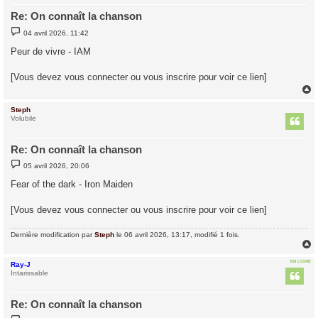
Re: On connaît la chanson
M
04 avril 2026, 11:42
e
s
Peur de vivre - IAM
s
a
g
[Vous devez vous connecter ou vous inscrire pour voir ce lien]
e
Steph
t
Volubile
Re: On connaît la chanson
M
05 avril 2026, 20:06
e
s
Fear of the dark - Iron Maiden
s
a
g
[Vous devez vous connecter ou vous inscrire pour voir ce lien]
e
Dernière modification par
Steph
le 06 avril 2026, 13:17, modifié 1 fois.
EN LIGNE
Ray-J
t
Intarissable
Re: On connaît la chanson
M