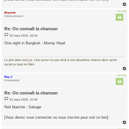
e
EN LIGNE
Biquette
t
Administrateur
Re: On connaît la chanson
M
30 mars 2026, 18:04
e
s
One night in Bangkok - Murray Head
s
a
g
e
Le pire dans tout ça, c'est qu'on n'a pas droit à une deuxième chance alors qu'on
aurait su quoi en faire.
EN LIGNE
Ray-J
t
Intarissable
Re: On connaît la chanson
M
31 mars 2026, 10:39
e
s
Nuit blanche - Sakage
s
a
g
[Vous devez vous connecter ou vous inscrire pour voir ce lien]
e