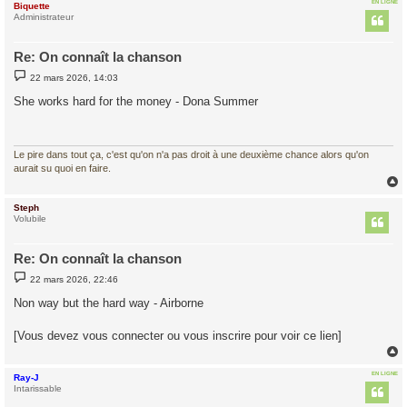
EN LIGNE
Biquette
t
Administrateur
Re: On connaît la chanson
M
22 mars 2026, 14:03
e
s
She works hard for the money - Dona Summer
s
a
g
e
Le pire dans tout ça, c'est qu'on n'a pas droit à une deuxième chance alors qu'on
aurait su quoi en faire.
Steph
t
Volubile
Re: On connaît la chanson
M
22 mars 2026, 22:46
e
s
Non way but the hard way - Airborne
s
a
g
[Vous devez vous connecter ou vous inscrire pour voir ce lien]
e
EN LIGNE
Ray-J
t
Intarissable