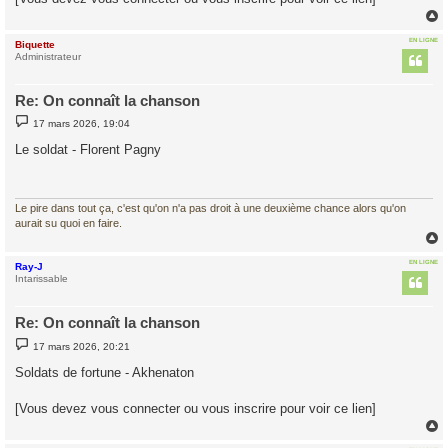
e
EN LIGNE
Biquette
t
Administrateur
Re: On connaît la chanson
M
17 mars 2026, 19:04
e
s
Le soldat - Florent Pagny
s
a
g
e
Le pire dans tout ça, c'est qu'on n'a pas droit à une deuxième chance alors qu'on
aurait su quoi en faire.
EN LIGNE
Ray-J
t
Intarissable
Re: On connaît la chanson
M
17 mars 2026, 20:21
e
s
Soldats de fortune - Akhenaton
s
a
g
[Vous devez vous connecter ou vous inscrire pour voir ce lien]
e