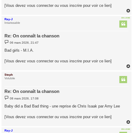
g
[Vous devez vous connecter ou vous inscrire pour voir ce lien]
e
EN LIGNE
Ray-J
t
Intarissable
Re: On connaît la chanson
M
06 mars 2026, 21:47
e
s
Bad girls - M.I.A.
s
a
g
[Vous devez vous connecter ou vous inscrire pour voir ce lien]
e
Steph
t
Volubile
Re: On connaît la chanson
M
08 mars 2026, 17:08
e
s
Baby did a Bad Bad thing - une reprise de Chris Isaak par Amy Lee
s
a
g
[Vous devez vous connecter ou vous inscrire pour voir ce lien]
e
EN LIGNE
Ray-J