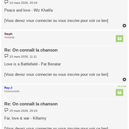
M
14 mars 2026, 20:24
e
s
Peace and love - Wiz Khalifa
s
a
g
[Vous devez vous connecter ou vous inscrire pour voir ce lien]
e
Steph
t
Volubile
Re: On connaît la chanson
M
15 mars 2026, 11:11
e
s
Love is a Battlefield - Pat Benatar
s
a
g
[Vous devez vous connecter ou vous inscrire pour voir ce lien]
e
EN LIGNE
Ray-J
t
Intarissable
Re: On connaît la chanson
M
15 mars 2026, 20:24
e
s
Far, love & war - Killarmy
s
a
g
[Vous devez vous connecter ou vous inscrire pour voir ce lien]