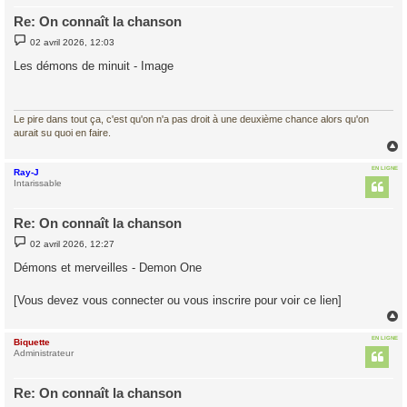
Re: On connaît la chanson
M
02 avril 2026, 12:03
e
s
Les démons de minuit - Image
s
a
g
e
Le pire dans tout ça, c'est qu'on n'a pas droit à une deuxième chance alors qu'on
aurait su quoi en faire.
EN LIGNE
Ray-J
t
Intarissable
Re: On connaît la chanson
M
02 avril 2026, 12:27
e
s
Démons et merveilles - Demon One
s
a
g
[Vous devez vous connecter ou vous inscrire pour voir ce lien]
e
EN LIGNE
Biquette
t
Administrateur
Re: On connaît la chanson