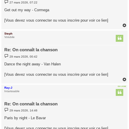
M
27 mars 2026, 07:22
e
s
Get out my way - Cormega
s
a
g
[Vous devez vous connecter ou vous inscrire pour voir ce lien]
e
Steph
t
Volubile
Re: On connaît la chanson
M
29 mars 2026, 00:42
e
s
Dance the night away - Van Halen
s
a
g
[Vous devez vous connecter ou vous inscrire pour voir ce lien]
e
EN LIGNE
Ray-J
t
Intarissable
Re: On connaît la chanson
M
29 mars 2026, 14:46
e
s
Paris by night - Le Bavar
s
a
g
[Vous devez vous connecter ou vous inscrire pour voir ce lien]