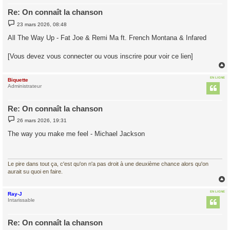
Re: On connaît la chanson
M
23 mars 2026, 08:48
e
s
All The Way Up - Fat Joe & Remi Ma ft. French Montana & Infared
s
a
g
[Vous devez vous connecter ou vous inscrire pour voir ce lien]
e
EN LIGNE
Biquette
t
Administrateur
Re: On connaît la chanson
M
26 mars 2026, 19:31
e
s
The way you make me feel - Michael Jackson
s
a
g
e
Le pire dans tout ça, c'est qu'on n'a pas droit à une deuxième chance alors qu'on
aurait su quoi en faire.
EN LIGNE
Ray-J
t
Intarissable
Re: On connaît la chanson