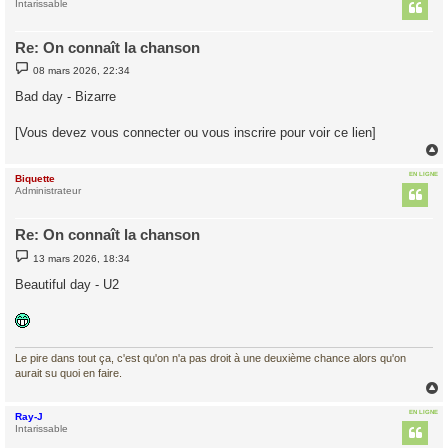
t
Intarissable
Re: On connaît la chanson
M
08 mars 2026, 22:34
e
s
Bad day - Bizarre
s
a
g
[Vous devez vous connecter ou vous inscrire pour voir ce lien]
e
EN LIGNE
Biquette
t
Administrateur
Re: On connaît la chanson
M
13 mars 2026, 18:34
e
s
Beautiful day - U2
s
a
g
e
Le pire dans tout ça, c'est qu'on n'a pas droit à une deuxième chance alors qu'on
aurait su quoi en faire.
EN LIGNE
Ray-J
t
Intarissable