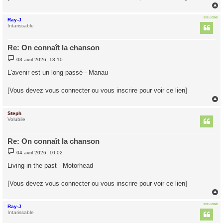
EN LIGNE
Ray-J
t
Intarissable
Re: On connaît la chanson
M
03 avril 2026, 13:10
e
s
L'avenir est un long passé - Manau
s
a
g
[Vous devez vous connecter ou vous inscrire pour voir ce lien]
e
Steph
t
Volubile
Re: On connaît la chanson
M
04 avril 2026, 10:02
e
s
Living in the past - Motorhead
s
a
g
[Vous devez vous connecter ou vous inscrire pour voir ce lien]
e
EN LIGNE
Ray-J
t
Intarissable