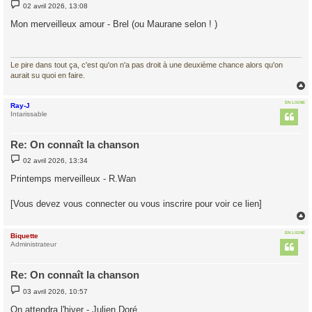
M
02 avril 2026, 13:08
e
s
Mon merveilleux amour - Brel (ou Maurane selon ! )
s
a
g
e
Le pire dans tout ça, c'est qu'on n'a pas droit à une deuxième chance alors qu'on
aurait su quoi en faire.
EN LIGNE
Ray-J
t
Intarissable
Re: On connaît la chanson
M
02 avril 2026, 13:34
e
s
Printemps merveilleux - R.Wan
s
a
g
[Vous devez vous connecter ou vous inscrire pour voir ce lien]
e
EN LIGNE
Biquette
t
Administrateur
Re: On connaît la chanson
M
03 avril 2026, 10:57
e
s
On attendra l'hiver - Julien Doré