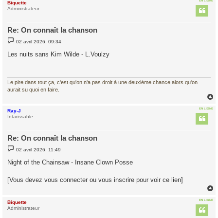
EN LIGNE
Biquette
t
Administrateur
Re: On connaît la chanson
M
02 avril 2026, 09:34
e
s
Les nuits sans Kim Wilde - L.Voulzy
s
a
g
e
Le pire dans tout ça, c'est qu'on n'a pas droit à une deuxième chance alors qu'on
aurait su quoi en faire.
EN LIGNE
Ray-J
t
Intarissable
Re: On connaît la chanson
M
02 avril 2026, 11:49
e
s
Night of the Chainsaw - Insane Clown Posse
s
a
g
[Vous devez vous connecter ou vous inscrire pour voir ce lien]
e
EN LIGNE
Biquette
t
Administrateur