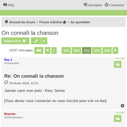
FAQ
Inscription
Connexion
Accueil du forum
Forum Général 🏠
Au quotidien
On connaît la chanson
Répondre
1
352
353
354
355
356
Page
354
Précédent
sur
356
Suiv
14237 messages
…
EN LIGNE
Ray-J
Intarissable
Re: On connaît la chanson
M
28 février 2026, 22:51
e
s
Jamais sans mon poto - Kery James
s
a
g
[Vous devez vous connecter ou vous inscrire pour voir ce lien]
e
EN LIGNE
Biquette
t
Administrateur