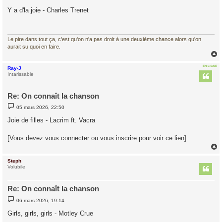
e
s
Y a d'la joie - Charles Trenet
s
a
g
e
Le pire dans tout ça, c'est qu'on n'a pas droit à une deuxième chance alors qu'on
aurait su quoi en faire.
EN LIGNE
Ray-J
t
Intarissable
Re: On connaît la chanson
M
05 mars 2026, 22:50
e
s
Joie de filles - Lacrim ft. Vacra
s
a
g
[Vous devez vous connecter ou vous inscrire pour voir ce lien]
e
Steph
t
Volubile
Re: On connaît la chanson
M
06 mars 2026, 19:14
e
s
Girls, girls, girls - Motley Crue
s
a