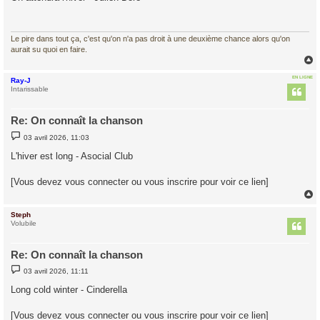
s
a
g
e
Le pire dans tout ça, c'est qu'on n'a pas droit à une deuxième chance alors qu'on
aurait su quoi en faire.
EN LIGNE
Ray-J
t
Intarissable
Re: On connaît la chanson
M
03 avril 2026, 11:03
e
s
L'hiver est long - Asocial Club
s
a
g
[Vous devez vous connecter ou vous inscrire pour voir ce lien]
e
Steph
t
Volubile
Re: On connaît la chanson
M
03 avril 2026, 11:11
e
s
Long cold winter - Cinderella
s
a
g
[Vous devez vous connecter ou vous inscrire pour voir ce lien]
e