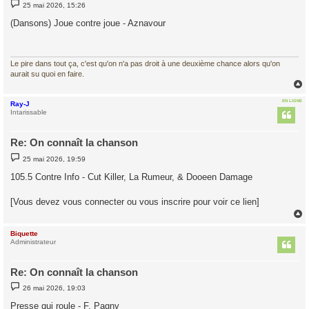
M
25 mai 2026, 15:26
e
s
(Dansons) Joue contre joue - Aznavour
s
a
g
e
Le pire dans tout ça, c'est qu'on n'a pas droit à une deuxième chance alors qu'on
aurait su quoi en faire.
EN LIGNE
Ray-J
t
Intarissable
Re: On connaît la chanson
M
25 mai 2026, 19:59
e
s
105.5 Contre Info - Cut Killer, La Rumeur, & Dooeen Damage
s
a
g
[Vous devez vous connecter ou vous inscrire pour voir ce lien]
e
Biquette
t
Administrateur
Re: On connaît la chanson
M
26 mai 2026, 19:03
e
s
Presse qui roule - F. Pagny