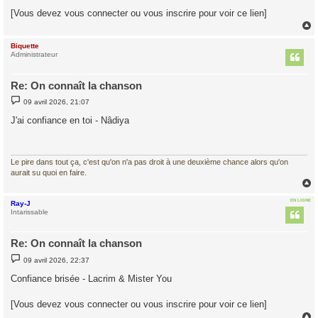
g
[Vous devez vous connecter ou vous inscrire pour voir ce lien]
e
Biquette
t
Administrateur
Re: On connaît la chanson
M
09 avril 2026, 21:07
e
s
J'ai confiance en toi - Nâdiya
s
a
g
e
Le pire dans tout ça, c'est qu'on n'a pas droit à une deuxième chance alors qu'on
aurait su quoi en faire.
EN LIGNE
Ray-J
t
Intarissable
Re: On connaît la chanson
M
09 avril 2026, 22:37
e
s
Confiance brisée - Lacrim & Mister You
s
a
g
[Vous devez vous connecter ou vous inscrire pour voir ce lien]
e