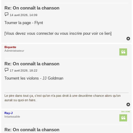
Re: On connaît la chanson
M
14 avril 2026, 14:09
e
s
Tourner la page - Flynt
s
a
g
[Vous devez vous connecter ou vous inscrire pour voir ce lien]
e
Biquette
t
Administrateur
Re: On connaît la chanson
M
17 avril 2026, 18:22
e
s
Tournent les violons - JJ Goldman
s
a
g
e
Le pire dans tout ça, c'est qu'on n'a pas droit à une deuxième chance alors qu'on
aurait su quoi en faire.
EN LIGNE
Ray-J
t
Intarissable
Re: On connaît la chanson