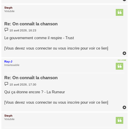
Steph
t
Volubile
Re: On connaît la chanson
M
10 avril 2026, 16:23
e
s
Le gouvernement comme il respire - Trust
s
a
g
[Vous devez vous connecter ou vous inscrire pour voir ce lien]
e
EN LIGNE
Ray-J
t
Intarissable
Re: On connaît la chanson
M
10 avril 2026, 17:30
e
s
Qui ça étonne encore ? - La Rumeur
s
a
g
[Vous devez vous connecter ou vous inscrire pour voir ce lien]
e
Steph
t
Volubile