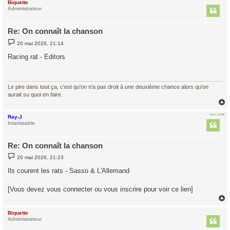
Biquette
t
Administrateur
Re: On connaît la chanson
M
20 mai 2026, 21:14
e
s
Racing rat - Editors
s
a
g
e
Le pire dans tout ça, c'est qu'on n'a pas droit à une deuxième chance alors qu'on
aurait su quoi en faire.
EN LIGNE
Ray-J
t
Intarissable
Re: On connaît la chanson
M
20 mai 2026, 21:23
e
s
Ils courent les rats - Sasso & L'Allemand
s
a
g
[Vous devez vous connecter ou vous inscrire pour voir ce lien]
e
Biquette
t
Administrateur