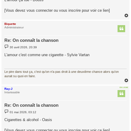
s
a
g
[Vous devez vous connecter ou vous inscrire pour voir ce lien]
e
Biquette
t
Administrateur
Re: On connaît la chanson
M
30 avril 2026, 20:39
e
s
L'amour c'est comme une cigarette - Sylvie Vartan
s
a
g
e
Le pire dans tout ça, c'est qu'on n'a pas droit à une deuxième chance alors qu'on
aurait su quoi en faire.
EN LIGNE
Ray-J
t
Intarissable
Re: On connaît la chanson
M
01 mai 2026, 03:12
e
s
Cigarettes & alcohol - Oasis
s
a
g
[Vous devez vous connecter ou vous inscrire pour voir ce lien]