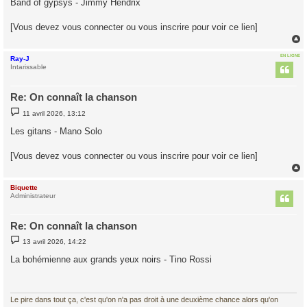
Band of gypsys - Jimmy Hendrix
s
a
g
[Vous devez vous connecter ou vous inscrire pour voir ce lien]
e
EN LIGNE
Ray-J
t
Intarissable
Re: On connaît la chanson
M
11 avril 2026, 13:12
e
s
Les gitans - Mano Solo
s
a
g
[Vous devez vous connecter ou vous inscrire pour voir ce lien]
e
Biquette
t
Administrateur
Re: On connaît la chanson
M
13 avril 2026, 14:22
e
s
La bohémienne aux grands yeux noirs - Tino Rossi
s
a
g
e
Le pire dans tout ça, c'est qu'on n'a pas droit à une deuxième chance alors qu'on