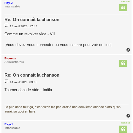
EN LIGNE
Ray-J
t
Intarissable
Re: On connaît la chanson
M
13 avril 2026, 17:44
e
s
Comme un revolver vide - VII
s
a
g
[Vous devez vous connecter ou vous inscrire pour voir ce lien]
e
Biquette
t
Administrateur
Re: On connaît la chanson
M
14 avril 2026, 09:05
e
s
Tourner dans le vide - Indila
s
a
g
e
Le pire dans tout ça, c'est qu'on n'a pas droit à une deuxième chance alors qu'on
aurait su quoi en faire.
EN LIGNE
Ray-J
t
Intarissable