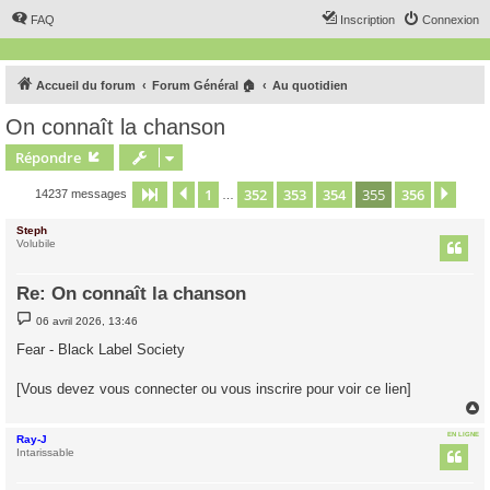
FAQ
Inscription
Connexion
Accueil du forum
Forum Général 🏠
Au quotidien
On connaît la chanson
Répondre
1
352
353
354
355
356
Page
355
Précédent
sur
356
Suiv
14237 messages
…
Steph
Volubile
Re: On connaît la chanson
M
06 avril 2026, 13:46
e
s
Fear - Black Label Society
s
a
g
[Vous devez vous connecter ou vous inscrire pour voir ce lien]
e
EN LIGNE
Ray-J
t
Intarissable