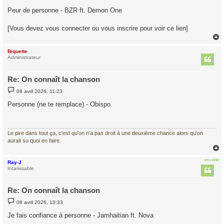
e
s
Peur de personne - BZR ft. Demon One
s
a
g
[Vous devez vous connecter ou vous inscrire pour voir ce lien]
e
Biquette
t
Administrateur
Re: On connaît la chanson
M
08 avril 2026, 11:23
e
s
Personne (ne te remplace) - Obispo
s
a
g
e
Le pire dans tout ça, c'est qu'on n'a pas droit à une deuxième chance alors qu'on
aurait su quoi en faire.
EN LIGNE
Ray-J
t
Intarissable
Re: On connaît la chanson
M
08 avril 2026, 13:33
e
s
Je fais confiance à personne - Jamhaitian ft. Nova
s
a