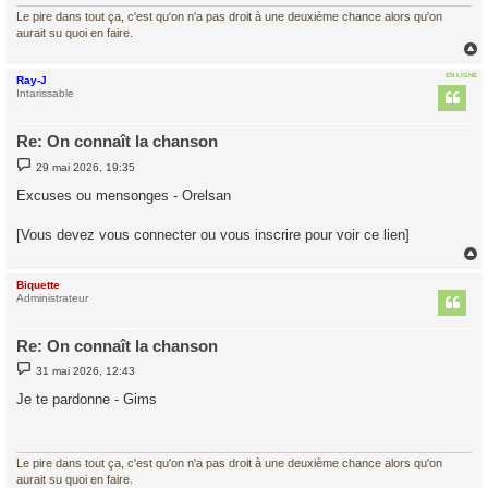
Le pire dans tout ça, c'est qu'on n'a pas droit à une deuxième chance alors qu'on
aurait su quoi en faire.
EN LIGNE
Ray-J
t
Intarissable
Re: On connaît la chanson
M
29 mai 2026, 19:35
e
s
Excuses ou mensonges - Orelsan
s
a
g
[Vous devez vous connecter ou vous inscrire pour voir ce lien]
e
Biquette
t
Administrateur
Re: On connaît la chanson
M
31 mai 2026, 12:43
e
s
Je te pardonne - Gims
s
a
g
e
Le pire dans tout ça, c'est qu'on n'a pas droit à une deuxième chance alors qu'on
aurait su quoi en faire.