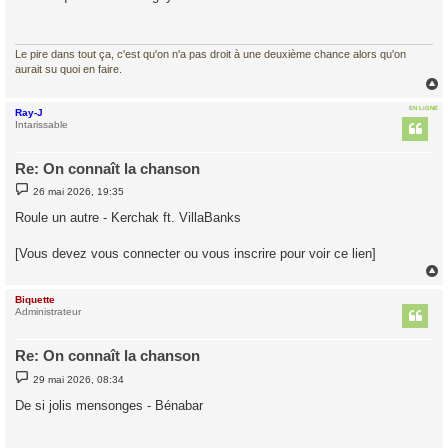
s
a
g
e
Le pire dans tout ça, c'est qu'on n'a pas droit à une deuxième chance alors qu'on
aurait su quoi en faire.
EN LIGNE
Ray-J
t
Intarissable
Re: On connaît la chanson
M
26 mai 2026, 19:35
e
s
Roule un autre - Kerchak ft. VillaBanks
s
a
g
[Vous devez vous connecter ou vous inscrire pour voir ce lien]
e
Biquette
t
Administrateur
Re: On connaît la chanson
M
29 mai 2026, 08:34
e
s
De si jolis mensonges - Bénabar
s
a
g
e