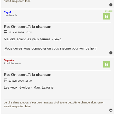
aurait su quoi en faire.
EN LIGNE
Ray-J
t
Intarissable
Re: On connaît la chanson
M
13 avril 2026, 15:34
e
s
Maudits soient les yeux fermés - Sako
s
a
g
[Vous devez vous connecter ou vous inscrire pour voir ce lien]
e
Biquette
t
Administrateur
Re: On connaît la chanson
M
13 avril 2026, 16:34
e
s
Les yeux révolver - Marc Lavoine
s
a
g
e
Le pire dans tout ça, c'est qu'on n'a pas droit à une deuxième chance alors qu'on
aurait su quoi en faire.