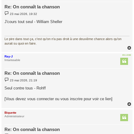
Re: On connaît la chanson
M
23 mai 2026, 19:32
e
s
J'cours tout seul - William Sheller
s
a
g
e
Le pire dans tout ça, c'est qu'on n'a pas droit à une deuxième chance alors qu'on
aurait su quoi en faire.
EN LIGNE
Ray-J
t
Intarissable
Re: On connaît la chanson
M
23 mai 2026, 21:19
e
s
Seul contre tous - Rohff
s
a
g
[Vous devez vous connecter ou vous inscrire pour voir ce lien]
e
Biquette
t
Administrateur
Re: On connaît la chanson