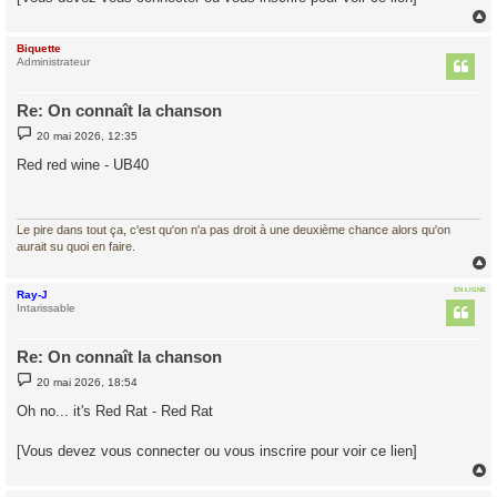
e
Biquette
t
Administrateur
Re: On connaît la chanson
M
20 mai 2026, 12:35
e
s
Red red wine - UB40
s
a
g
e
Le pire dans tout ça, c'est qu'on n'a pas droit à une deuxième chance alors qu'on
aurait su quoi en faire.
EN LIGNE
Ray-J
t
Intarissable
Re: On connaît la chanson
M
20 mai 2026, 18:54
e
s
Oh no... it's Red Rat - Red Rat
s
a
g
[Vous devez vous connecter ou vous inscrire pour voir ce lien]
e