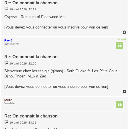
Re: On connaît la chanson
M
10 avril 2026, 22:31
e
s
Gypsys - Rumours of Fleetwood Mac
s
a
g
[Vous devez vous connecter ou vous inscrire pour voir ce lien]
e
EN LIGNE
Ray-J
t
Intarissable
Re: On connaît la chanson
M
10 avril 2026, 22:56
e
s
Bienvenue chez les tan-gis (gitans) - Seth Gueko ft. Les P'tits Couz,
s
Djino, Thcen, M16 & Zao
a
g
e
[Vous devez vous connecter ou vous inscrire pour voir ce lien]
Steph
t
Volubile
Re: On connaît la chanson
M
10 avril 2026, 23:51
e
s