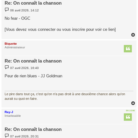
Re: On connaît la chanson
M
06 avril 2026, 14:12
e
s
No fear - OGC
s
a
g
[Vous devez vous connecter ou vous inscrire pour voir ce lien]
e
Biquette
t
Administrateur
Re: On connaît la chanson
M
07 avril 2026, 16:40
e
s
Peur de rien blues - JJ Goldman
s
a
g
e
Le pire dans tout ça, c'est qu'on n'a pas droit à une deuxième chance alors qu'on
aurait su quoi en faire.
EN LIGNE
Ray-J
t
Intarissable
Re: On connaît la chanson
M
07 avril 2026, 20:31