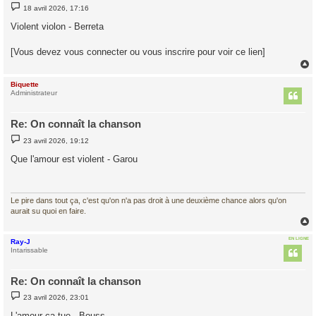
M
18 avril 2026, 17:16
e
s
Violent violon - Berreta
s
a
g
[Vous devez vous connecter ou vous inscrire pour voir ce lien]
e
Biquette
t
Administrateur
Re: On connaît la chanson
M
23 avril 2026, 19:12
e
s
Que l'amour est violent - Garou
s
a
g
e
Le pire dans tout ça, c'est qu'on n'a pas droit à une deuxième chance alors qu'on
aurait su quoi en faire.
EN LIGNE
Ray-J
t
Intarissable
Re: On connaît la chanson
M
23 avril 2026, 23:01
e
s
L'amour ça tue - Bouss