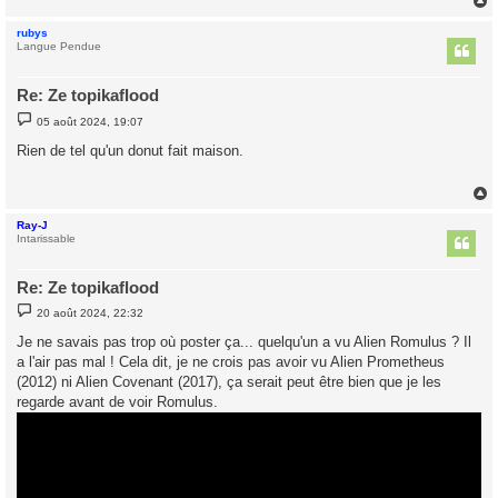
rubys
t
Langue Pendue
Re: Ze topikaflood
M
05 août 2024, 19:07
e
s
Rien de tel qu'un donut fait maison.
s
a
g
e
Ray-J
t
Intarissable
Re: Ze topikaflood
M
20 août 2024, 22:32
e
s
Je ne savais pas trop où poster ça... quelqu'un a vu Alien Romulus ? Il
s
a l'air pas mal ! Cela dit, je ne crois pas avoir vu Alien Prometheus
a
g
(2012) ni Alien Covenant (2017), ça serait peut être bien que je les
e
regarde avant de voir Romulus.