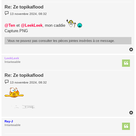
Re: Ze topikaflood
M
13 novembre 2024, 08:32
e
s
s
@Ten
et
@LeekLeek
, mon caddie
a
Capture.PNG
g
e
Vous ne pouvez pas consulter les pièces jointes insérées à ce message.
LeekLeek
t
Intarissable
Re: Ze topikaflood
M
13 novembre 2024, 08:32
e
s
s
a
g
e
Ray-J
t
Intarissable