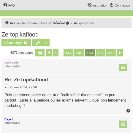
FAQ
Inscription
Connexion
Accueil du forum
Forum Général 🏠
Au quotidien
Ze topikaflood
Répondre
1
148
149
150
151
152
Page
150
Précédent
sur
152
Suiv
6071 messages
…
LeekLeek
Intarissable
Re: Ze topikaflood
M
25 mai 2024, 22:58
e
s
Puis on entend parler de ce truc "caifeiné et dynamisant" un.peu
s
partout...juste à la.periode où les exams arrivent .. quel bon lancement
a
g
marketing !!
e
Ray-J
t
Intarissable