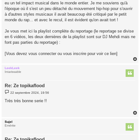
eu un tel impact musical dans le monde entier. Je me souviens qu'à
l'époque où il s'est un peu détaché du mouvement hip-hop pour s'ouvrir
à d'autres styles musicaux il avait beaucoup été critiqué par le petit
monde du rap... et avec le recul, il est évident qu'on avait tort !
Je vous met ici la playlist complète du reportage (le reportage se divise
en 6 vidéos, les deux dernières de la playlist sont sur DJ Mehdi mais ne
font pas parties du reportage) :
[Vous devez vous connecter ou vous inscrire pour voir ce lien]
LeekLeek
t
Intarissable
Re: Ze topikaflood
M
22 septembre 2024, 19:56
e
s
Très très bonne serie !!
s
a
g
e
Sujel
t
Emérite
Re: Ze topikaflood