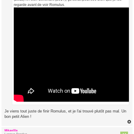
regarde avant de voir Romulus.
Je viens tout juste de finir Romulus, et je l'ai trouvé plutôt pas mal. Un
bon petit Alien !
Mikaellla
Langue Pendue