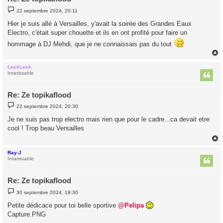
M
22 septembre 2024, 20:11
e
s
Hier je suis allé à Versailles, y'avait la soirée des Grandes Eaux
s
Electro, c'était super chouette et ils en ont profité pour faire un
a
g
hommage à DJ Mehdi, que je ne connaissais pas du tout
e
LeekLeek
t
Intarissable
Re: Ze topikaflood
M
22 septembre 2024, 20:30
e
s
Je ne suis pas trop electro mais rien que pour le cadre...ca devait etre
s
cool ! Trop beau Versailles
a
g
e
Ray-J
t
Intarissable
Re: Ze topikaflood
M
30 septembre 2024, 19:30
e
s
Petite dédicace pour toi belle sportive
@Pelipa
s
Capture.PNG
a
g