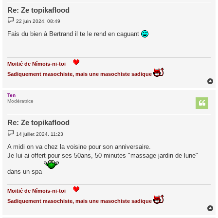
Re: Ze topikaflood
M
22 juin 2024, 08:49
e
s
Fais du bien à Bertrand il te le rend en caguant
s
a
g
e
Moitié de Nîmois-ni-toi
Sadiquement masochiste, mais une masochiste sadique
Ten
t
Modératrice
Re: Ze topikaflood
M
14 juillet 2024, 11:23
e
s
A midi on va chez la voisine pour son anniversaire.
s
Je lui ai offert pour ses 50ans, 50 minutes "massage jardin de lune"
a
g
e
dans un spa
Moitié de Nîmois-ni-toi
Sadiquement masochiste, mais une masochiste sadique