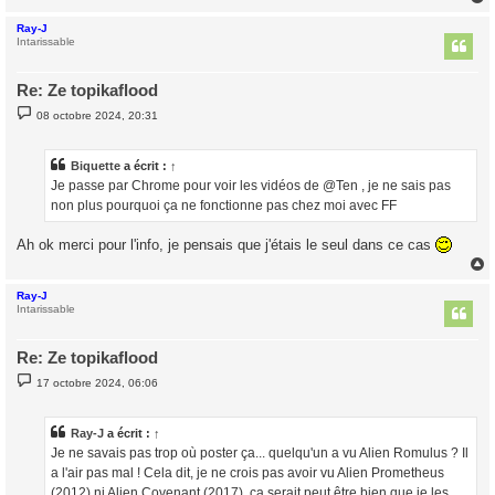
Ray-J
t
Intarissable
Re: Ze topikaflood
M
08 octobre 2024, 20:31
e
s
s
a
Biquette
a écrit :
↑
g
Je passe par Chrome pour voir les vidéos de @Ten , je ne sais pas
e
non plus pourquoi ça ne fonctionne pas chez moi avec FF
Ah ok merci pour l'info, je pensais que j'étais le seul dans ce cas
Ray-J
t
Intarissable
Re: Ze topikaflood
M
17 octobre 2024, 06:06
e
s
s
a
Ray-J
a écrit :
↑
g
Je ne savais pas trop où poster ça... quelqu'un a vu Alien Romulus ? Il
e
a l'air pas mal ! Cela dit, je ne crois pas avoir vu Alien Prometheus
(2012) ni Alien Covenant (2017), ça serait peut être bien que je les