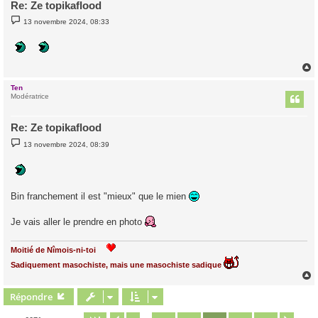
Re: Ze topikaflood
M
13 novembre 2024, 08:33
e
s
s
a
g
e
Ten
t
Modératrice
Re: Ze topikaflood
M
13 novembre 2024, 08:39
e
s
s
a
g
e
Bin franchement il est "mieux" que le mien
Je vais aller le prendre en photo
Moitié de Nîmois-ni-toi
Sadiquement masochiste, mais une masochiste sadique
Répondre
t