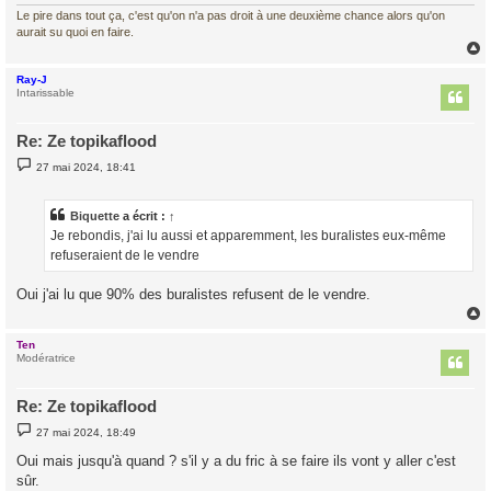
Le pire dans tout ça, c'est qu'on n'a pas droit à une deuxième chance alors qu'on
aurait su quoi en faire.
Ray-J
t
Intarissable
Re: Ze topikaflood
M
27 mai 2024, 18:41
e
s
s
a
Biquette
a écrit :
↑
g
Je rebondis, j'ai lu aussi et apparemment, les buralistes eux-même
e
refuseraient de le vendre
Oui j'ai lu que 90% des buralistes refusent de le vendre.
Ten
t
Modératrice
Re: Ze topikaflood
M
27 mai 2024, 18:49
e
s
Oui mais jusqu'à quand ? s'il y a du fric à se faire ils vont y aller c'est
s
sûr.
a