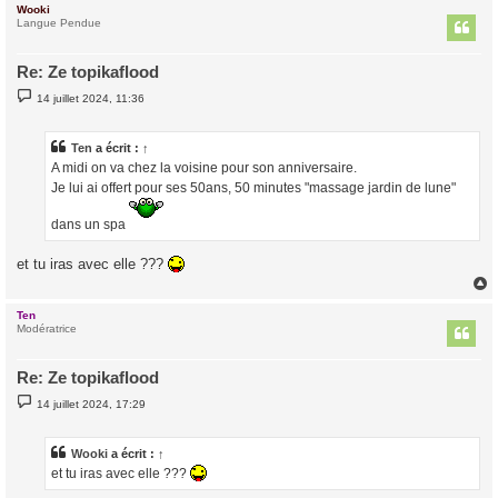
Wooki
t
Langue Pendue
Re: Ze topikaflood
M
14 juillet 2024, 11:36
e
s
s
a
Ten
a écrit :
↑
g
A midi on va chez la voisine pour son anniversaire.
e
Je lui ai offert pour ses 50ans, 50 minutes "massage jardin de lune"
dans un spa
et tu iras avec elle ???
Ten
t
Modératrice
Re: Ze topikaflood
M
14 juillet 2024, 17:29
e
s
s
a
Wooki
a écrit :
↑
g
et tu iras avec elle ???
e