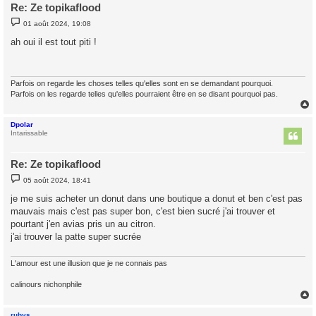
Re: Ze topikaflood
M
01 août 2024, 19:08
e
s
ah oui il est tout piti !
s
a
g
e
Parfois on regarde les choses telles qu'elles sont en se demandant pourquoi.
Parfois on les regarde telles qu'elles pourraient être en se disant pourquoi pas.
Dpolar
t
Intarissable
Re: Ze topikaflood
M
05 août 2024, 18:41
e
s
je me suis acheter un donut dans une boutique a donut et ben c'est pas
s
mauvais mais c'est pas super bon, c'est bien sucré j'ai trouver et
a
g
pourtant j'en avias pris un au citron.
e
j'ai trouver la patte super sucrée
L'amour est une illusion que je ne connais pas
calinours nichonphile
rubys