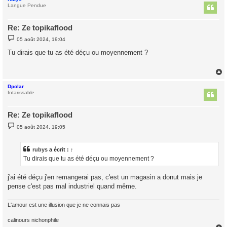
t
Langue Pendue
Re: Ze topikaflood
M
05 août 2024, 19:04
e
s
Tu dirais que tu as été déçu ou moyennement ?
s
a
g
e
Dpolar
t
Intarissable
Re: Ze topikaflood
M
05 août 2024, 19:05
e
s
s
a
rubys
a écrit :
↑
g
Tu dirais que tu as été déçu ou moyennement ?
e
j'ai été déçu j'en remangerai pas, c'est un magasin a donut mais je
pense c'est pas mal industriel quand même.
L'amour est une illusion que je ne connais pas
calinours nichonphile