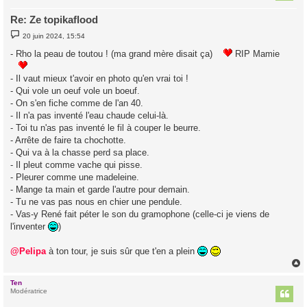
Re: Ze topikaflood
M
20 juin 2024, 15:54
e
s
- Rho la peau de toutou ! (ma grand mère disait ça)
RIP Mamie
s
a
g
- Il vaut mieux t'avoir en photo qu'en vrai toi !
e
- Qui vole un oeuf vole un boeuf.
- On s'en fiche comme de l'an 40.
- Il n'a pas inventé l'eau chaude celui-là.
- Toi tu n'as pas inventé le fil à couper le beurre.
- Arrête de faire ta chochotte.
- Qui va à la chasse perd sa place.
- Il pleut comme vache qui pisse.
- Pleurer comme une madeleine.
- Mange ta main et garde l'autre pour demain.
- Tu ne vas pas nous en chier une pendule.
- Vas-y René fait péter le son du gramophone (celle-ci je viens de
l'inventer
)
@Pelipa
à ton tour, je suis sûr que t'en a plein
Ten
t
Modératrice