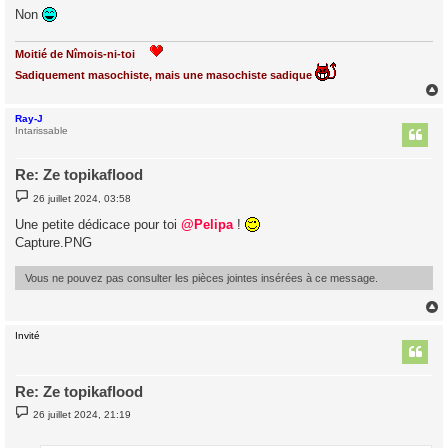
Non
Moitié de Nîmois-ni-toi
Sadiquement masochiste, mais une masochiste sadique
Ray-J
t
Intarissable
Re: Ze topikaflood
M
26 juillet 2024, 03:58
e
s
Une petite dédicace pour toi
@Pelipa
!
s
Capture.PNG
a
g
e
Vous ne pouvez pas consulter les pièces jointes insérées à ce message.
Invité
t
Re: Ze topikaflood
M
26 juillet 2024, 21:19
e
s
s