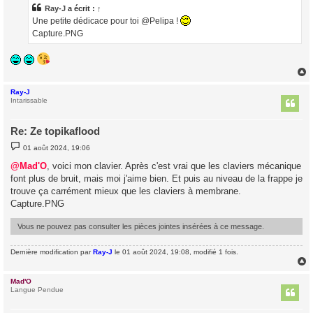
a
Ray-J
a écrit :
↑
g
Une petite dédicace pour toi @Pelipa !
e
Capture.PNG
Ray-J
t
Intarissable
Re: Ze topikaflood
M
01 août 2024, 19:06
e
s
@Mad'O
, voici mon clavier. Après c'est vrai que les claviers mécanique
s
font plus de bruit, mais moi j'aime bien. Et puis au niveau de la frappe je
a
g
trouve ça carrément mieux que les claviers à membrane.
e
Capture.PNG
Vous ne pouvez pas consulter les pièces jointes insérées à ce message.
Dernière modification par
Ray-J
le 01 août 2024, 19:08, modifié 1 fois.
Mad'O
t
Langue Pendue