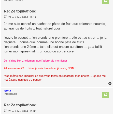
t
Re: Ze topikaflood
M
22 octobre 2024, 16:17
e
s
Je me suis acheté un sachet de pàtes de fruit aux colorants naturels,
s
au vrai jus de fruits .. tout naturel quoi
a
g
e
j'ouvre le paquet .. j'en prends une première .. elle est au citron .. je la
déguste .. bonne quoi comme une bonne pate de fruits
j'en prends une 2ième .. tain, elle est encore au citron ... ça a faillit
ruiner mon après-midi .. un coup du sort encore !
Je m'aime bien.. tellement que j'adorerais me niquer
Allumeuse moi ? .... Non, je suis formelle et j'insiste, NON !
j'ose même pas imaginer ce que vous faites en regardant mes photos ... ça me met
mal à l'aise rien que d'y penser
Ray-J
t
Intarissable
Re: Ze topikaflood
M
25 octobre 2024, 15:33
e