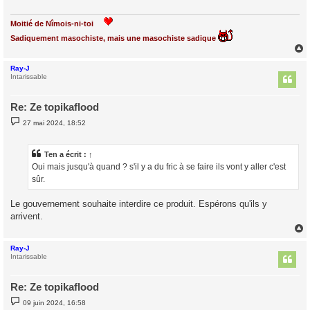
g
e
Moitié de Nîmois-ni-toi
Sadiquement masochiste, mais une masochiste sadique
Ray-J
t
Intarissable
Re: Ze topikaflood
M
27 mai 2024, 18:52
e
s
s
a
Ten
a écrit :
↑
g
Oui mais jusqu'à quand ? s'il y a du fric à se faire ils vont y aller c'est
e
sûr.
Le gouvernement souhaite interdire ce produit. Espérons qu'ils y
arrivent.
Ray-J
t
Intarissable
Re: Ze topikaflood
M
09 juin 2024, 16:58
e