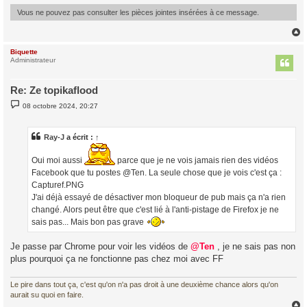
e
Vous ne pouvez pas consulter les pièces jointes insérées à ce message.
Biquette
t
Administrateur
Re: Ze topikaflood
M
08 octobre 2024, 20:27
e
s
s
a
Ray-J
a écrit :
↑
g
e
Oui moi aussi
parce que je ne vois jamais rien des vidéos
Facebook que tu postes @Ten. La seule chose que je vois c'est ça :
Capturef.PNG
J'ai déjà essayé de désactiver mon bloqueur de pub mais ça n'a rien
changé. Alors peut être que c'est lié à l'anti-pistage de Firefox je ne
sais pas... Mais bon pas grave
Je passe par Chrome pour voir les vidéos de
@Ten
, je ne sais pas non
plus pourquoi ça ne fonctionne pas chez moi avec FF
Le pire dans tout ça, c'est qu'on n'a pas droit à une deuxième chance alors qu'on
aurait su quoi en faire.