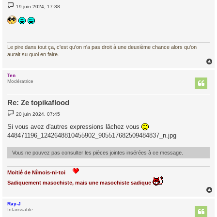
M
19 juin 2024, 17:38
e
s
s
a
g
e
Le pire dans tout ça, c'est qu'on n'a pas droit à une deuxième chance alors qu'on
aurait su quoi en faire.
Ten
t
Modératrice
Re: Ze topikaflood
M
20 juin 2024, 07:45
e
s
Si vous avez d'autres expressions lâchez vous
s
448471196_1242648810455902_905517682509484837_n.jpg
a
g
e
Vous ne pouvez pas consulter les pièces jointes insérées à ce message.
Moitié de Nîmois-ni-toi
Sadiquement masochiste, mais une masochiste sadique
Ray-J
t
Intarissable