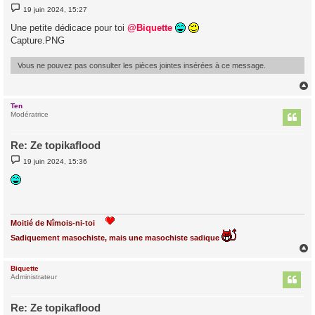
M
19 juin 2024, 15:27
e
s
Une petite dédicace pour toi
@Biquette
s
Capture.PNG
a
g
e
Vous ne pouvez pas consulter les pièces jointes insérées à ce message.
Ten
t
Modératrice
Re: Ze topikaflood
M
19 juin 2024, 15:36
e
s
s
a
g
e
Moitié de Nîmois-ni-toi
Sadiquement masochiste, mais une masochiste sadique
Biquette
t
Administrateur
Re: Ze topikaflood