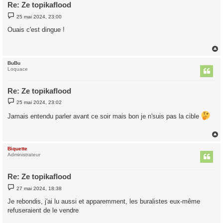
Re: Ze topikaflood
M
25 mai 2024, 23:00
e
s
Ouais c'est dingue !
s
a
g
e
BuBu
t
Loquace
Re: Ze topikaflood
M
25 mai 2024, 23:02
e
s
Jamais entendu parler avant ce soir mais bon je n'suis pas la cible
s
a
g
e
Biquette
t
Administrateur
Re: Ze topikaflood
M
27 mai 2024, 18:38
e
s
Je rebondis, j'ai lu aussi et apparemment, les buralistes eux-même
s
refuseraient de le vendre
a
g
e