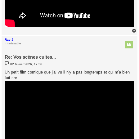
Ray-J
t
Intarissable
Re: Vos scènes cultes...
M
02 février 2026, 17:56
e
s
Un petit film comique que j'ai vu il n'y a pas longtemps et qui m'a bien
s
fait rire...
a
g
e