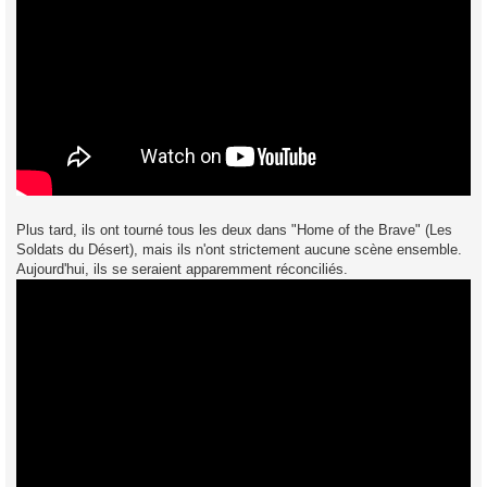
Plus tard, ils ont tourné tous les deux dans "Home of the Brave" (Les
Soldats du Désert), mais ils n'ont strictement aucune scène ensemble.
Aujourd'hui, ils se seraient apparemment réconciliés.