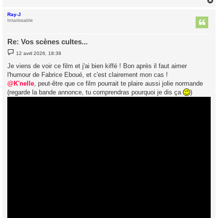
Ray-J
t
Intarissable
Re: Vos scènes cultes...
M
12 avril 2026, 18:38
e
s
Je viens de voir ce film et j'ai bien kiffé ! Bon après il faut aimer
s
l'humour de Fabrice Eboué, et c'est clairement mon cas !
a
g
@K'nelle
, peut-être que ce film pourrait te plaire aussi jolie normande
e
(regarde la bande annonce, tu comprendras pourquoi je dis ça
)