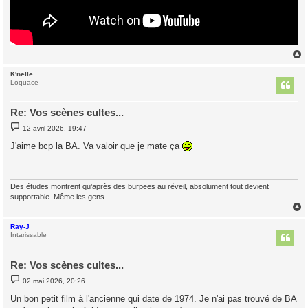
K'nelle
t
Loquace
Re: Vos scènes cultes...
M
12 avril 2026, 19:47
e
s
J'aime bcp la BA. Va valoir que je mate ça
s
a
g
e
Des études montrent qu’après des burpees au réveil, absolument tout devient
supportable. Même les gens.
Ray-J
t
Intarissable
Re: Vos scènes cultes...
M
02 mai 2026, 20:26
e
s
Un bon petit film à l'ancienne qui date de 1974. Je n'ai pas trouvé de BA
s