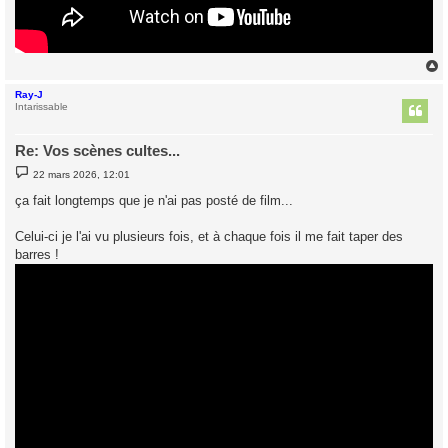
Ray-J
t
Intarissable
Re: Vos scènes cultes...
M
22 mars 2026, 12:01
e
s
ça fait longtemps que je n'ai pas posté de film...
s
a
g
Celui-ci je l'ai vu plusieurs fois, et à chaque fois il me fait taper des
e
barres !