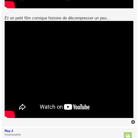
Et un petit film comique histoire de décompresser un peu...
Ray-J
t
Intarissable