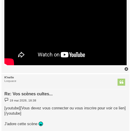
K'nelle
t
Loquace
Re: Vos scènes cultes...
M
19 mai 2026, 18:38
e
s
[youtube][Vous devez vous connecter ou vous inscrire pour voir ce lien]
s
[/youtube]
a
g
e
J'adore cette scène