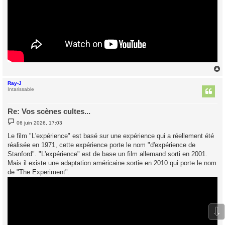
Ray-J
t
Intarissable
Re: Vos scènes cultes...
M
06 juin 2026, 17:03
e
s
Le film "L'expérience" est basé sur une expérience qui a réellement été
s
réalisée en 1971, cette expérience porte le nom "d'expérience de
a
g
Stanford". "L'expérience" est de base un film allemand sorti en 2001.
e
Mais il existe une adaptation américaine sortie en 2010 qui porte le nom
de "The Experiment".
⇩