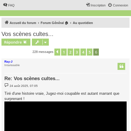
FAQ
Inscription
Connexion
Accueil du forum
Forum Général 🏠
Au quotidien
Vos scènes cultes...
Répondre
1
2
3
4
5
6
Précédent
228 messages
Ray-J
Intarissable
Re: Vos scènes cultes...
M
24 août 2025, 07:05
e
s
Tiré d'une histoire vraie, Jugez-moi coupable est autant marrant que
s
surprenant !
a
g
e