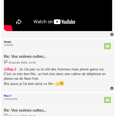
Steph
t
Volubile
Re: Vos scènes cultes...
M
20 janvier 2026, 21:35
e
s
@Ray-J
: Je n'ai pas vu la cité des hommes mais phone game oui.
s
C'est un très bon film, un huit-clos dans une cabine de téléphone en
a
g
pleine rue de New-York.
e
Moi aussi je l'ai bien aimé ce film
Ray-J
t
Intarissable
Re: Vos scènes cultes...
M