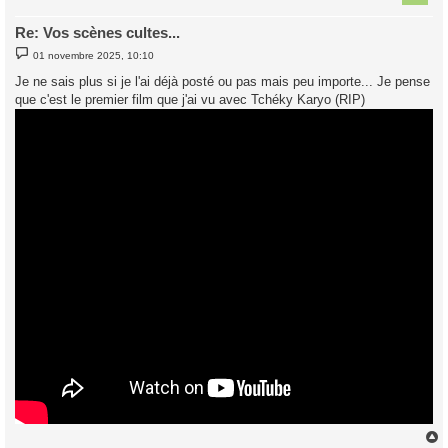
Re: Vos scènes cultes...
M
01 novembre 2025, 10:10
e
s
Je ne sais plus si je l'ai déjà posté ou pas mais peu importe... Je pense
s
que c'est le premier film que j'ai vu avec Tchéky Karyo (RIP)
a
g
e