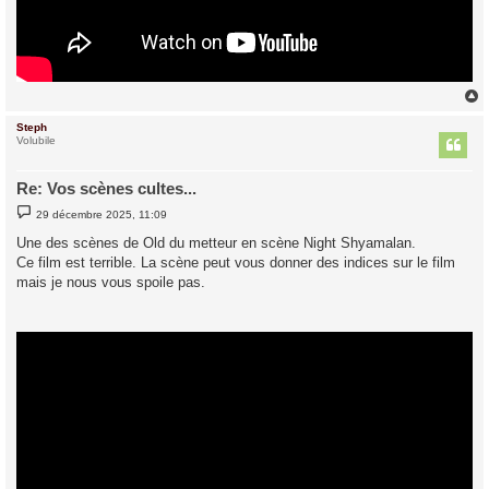
Steph
t
Volubile
Re: Vos scènes cultes...
M
29 décembre 2025, 11:09
e
s
Une des scènes de Old du metteur en scène Night Shyamalan.
s
Ce film est terrible. La scène peut vous donner des indices sur le film
a
g
mais je nous vous spoile pas.
e