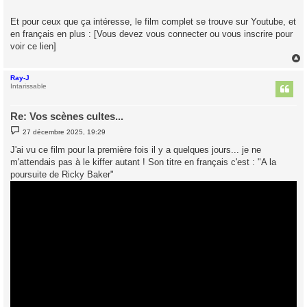
Et pour ceux que ça intéresse, le film complet se trouve sur Youtube, et
en français en plus : [Vous devez vous connecter ou vous inscrire pour
voir ce lien]
Ray-J
t
Intarissable
Re: Vos scènes cultes...
M
27 décembre 2025, 19:29
e
s
J'ai vu ce film pour la première fois il y a quelques jours... je ne
s
m'attendais pas à le kiffer autant ! Son titre en français c'est : "A la
a
g
poursuite de Ricky Baker"
e