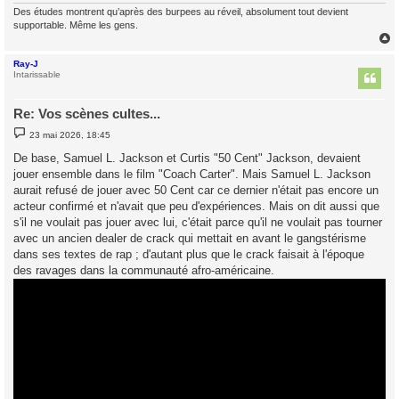
Des études montrent qu’après des burpees au réveil, absolument tout devient
supportable. Même les gens.
Ray-J
t
Intarissable
Re: Vos scènes cultes...
M
23 mai 2026, 18:45
e
s
De base, Samuel L. Jackson et Curtis "50 Cent" Jackson, devaient
s
jouer ensemble dans le film "Coach Carter". Mais Samuel L. Jackson
a
g
aurait refusé de jouer avec 50 Cent car ce dernier n'était pas encore un
e
acteur confirmé et n'avait que peu d'expériences. Mais on dit aussi que
s'il ne voulait pas jouer avec lui, c'était parce qu'il ne voulait pas tourner
avec un ancien dealer de crack qui mettait en avant le gangstérisme
dans ses textes de rap ; d'autant plus que le crack faisait à l'époque
des ravages dans la communauté afro-américaine.