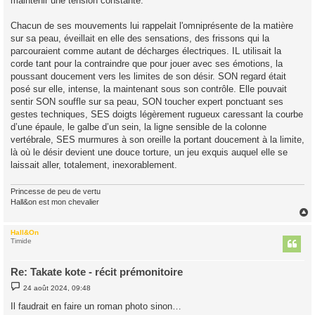
maintenir une tension constante.
Chacun de ses mouvements lui rappelait l'omniprésente de la matière
sur sa peau, éveillait en elle des sensations, des frissons qui la
parcouraient comme autant de décharges électriques. IL utilisait la
corde tant pour la contraindre que pour jouer avec ses émotions, la
poussant doucement vers les limites de son désir. SON regard était
posé sur elle, intense, la maintenant sous son contrôle. Elle pouvait
sentir SON souffle sur sa peau, SON toucher expert ponctuant ses
gestes techniques, SES doigts légèrement rugueux caressant la courbe
d’une épaule, le galbe d’un sein, la ligne sensible de la colonne
vertébrale, SES murmures à son oreille la portant doucement à la limite,
là où le désir devient une douce torture, un jeu exquis auquel elle se
laissait aller, totalement, inexorablement.
Princesse de peu de vertu
Hall&on est mon chevalier
Hall&On
t
Timide
Re: Takate kote - récit prémonitoire
M
24 août 2024, 09:48
e
s
Il faudrait en faire un roman photo sinon…
s