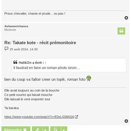
a
g
e
Preux chevalier, chaste et prude... ou pas !
Ashanee/chance
t
Modeste
Re: Takate kote - récit prémonitoire
M
25 août 2024, 14:30
e
s
s
a
Hall&On
a écrit :
↑
g
Il faudrait en faire un roman photo sinon…
e
ben du coup va falloir creer un topik, roman foto
Elle avait toujours au coin de la bouche
Ce petit sourire qui faisait mouche
Elle laissait le vent emporter tout
*la baraka
https://www.youtube.com/watch?v=E0sLj1MIASA
Répondre