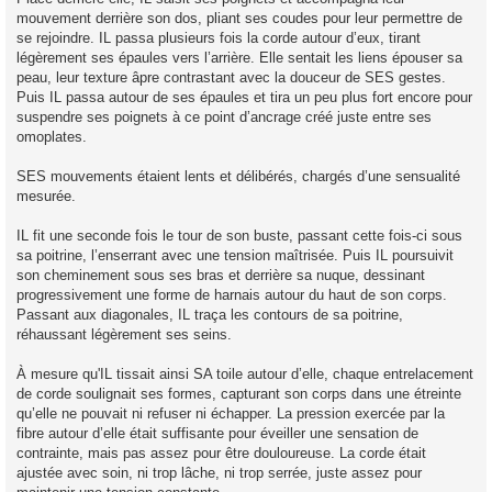
mouvement derrière son dos, pliant ses coudes pour leur permettre de
se rejoindre. IL passa plusieurs fois la corde autour d’eux, tirant
légèrement ses épaules vers l’arrière. Elle sentait les liens épouser sa
peau, leur texture âpre contrastant avec la douceur de SES gestes.
Puis IL passa autour de ses épaules et tira un peu plus fort encore pour
suspendre ses poignets à ce point d’ancrage créé juste entre ses
omoplates.
SES mouvements étaient lents et délibérés, chargés d’une sensualité
mesurée.
IL fit une seconde fois le tour de son buste, passant cette fois-ci sous
sa poitrine, l’enserrant avec une tension maîtrisée. Puis IL poursuivit
son cheminement sous ses bras et derrière sa nuque, dessinant
progressivement une forme de harnais autour du haut de son corps.
Passant aux diagonales, IL traça les contours de sa poitrine,
réhaussant légèrement ses seins.
À mesure qu'IL tissait ainsi SA toile autour d’elle, chaque entrelacement
de corde soulignait ses formes, capturant son corps dans une étreinte
qu’elle ne pouvait ni refuser ni échapper. La pression exercée par la
fibre autour d’elle était suffisante pour éveiller une sensation de
contrainte, mais pas assez pour être douloureuse. La corde était
ajustée avec soin, ni trop lâche, ni trop serrée, juste assez pour