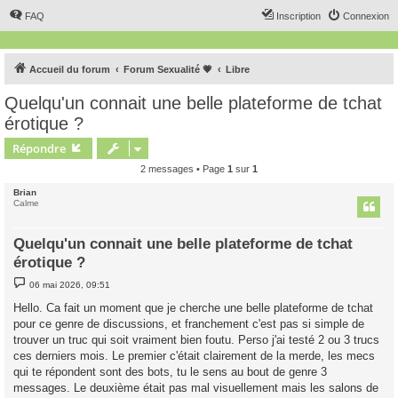
FAQ
Inscription
Connexion
Accueil du forum
Forum Sexualité 💗
Libre
Quelqu'un connait une belle plateforme de tchat
érotique ?
Répondre
2 messages • Page
1
sur
1
Brian
Calme
Quelqu'un connait une belle plateforme de tchat
érotique ?
M
06 mai 2026, 09:51
e
s
Hello. Ca fait un moment que je cherche une belle plateforme de tchat
s
pour ce genre de discussions, et franchement c'est pas si simple de
a
g
trouver un truc qui soit vraiment bien foutu. Perso j'ai testé 2 ou 3 trucs
e
ces derniers mois. Le premier c'était clairement de la merde, les mecs
qui te répondent sont des bots, tu le sens au bout de genre 3
messages. Le deuxième était pas mal visuellement mais les salons de