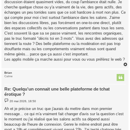
discussion étaient quasiment vides, du coup l'ambiance était nulle. Je
cherche quelque chose ou y'a vraiment de la vie, des gens actifs, des
échanges un peu torrides sans que ce soit hardcore à mort non plus. Ce
qui compte pour moi c'est surtout l'ambiance dans les salons. J'aime
bien les discussions libres, pas forcément en one-to-one direct, plutôt
des espaces collectifs ou les conversations partent dans tous les sens.
C'est souvent là que sa se passe vraiment, les rencontres organiques,
pas le truc formaté "décris toi en 3 mots". Vous avez des adresses qui
tiennent la route ? Des belle plateforme ou la modération est pas trop
étouffante mais ou les comportements vraiment relous sont quand
même gérés... parce que ça aussi c'est important.
Les applis mobile ça marche aussi pour vous ou vous préférez le web ?
Brian
t
Calme
Re: Quelqu'un connait une belle plateforme de tchat
érotique ?
M
20 mai 2026, 18:50
e
s
Ah et je précise un truc que j'aurais du mettre dans mon premier
s
message... ce qui m'a vraiment fait changer d'avis sur la question c'est
a
g
le moment ou j'ai réalisé que les salons actifs sa dépend aussi
e
beaucoup de l'heure de connexion. Genre le même endroit peut être
mort a 19h et complètement vivant passé 23h. J'ai testé chatnow très